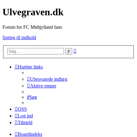
Ulvegraven.dk
Forum for FC Midtjylland fans
Spring til indhold
Avanceret
Søg
søgning
Hurtige links
Ubesvarede indlæg
Aktive emner
Søg
OSS
Log ind
Tilmeld
Boardindeks