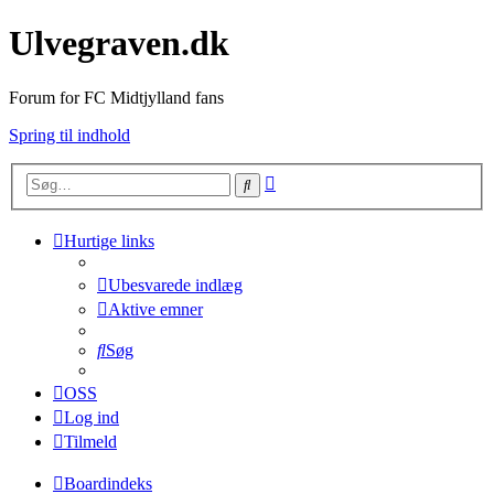
Ulvegraven.dk
Forum for FC Midtjylland fans
Spring til indhold
Avanceret
Søg
søgning
Hurtige links
Ubesvarede indlæg
Aktive emner
Søg
OSS
Log ind
Tilmeld
Boardindeks