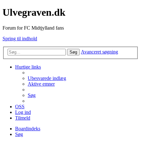
Ulvegraven.dk
Forum for FC Midtjylland fans
Spring til indhold
Avanceret søgning
Søg
Hurtige links
Ubesvarede indlæg
Aktive emner
Søg
OSS
Log ind
Tilmeld
Boardindeks
Søg