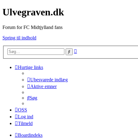
Ulvegraven.dk
Forum for FC Midtjylland fans
Spring til indhold
Avanceret
Søg
søgning
Hurtige links
Ubesvarede indlæg
Aktive emner
Søg
OSS
Log ind
Tilmeld
Boardindeks