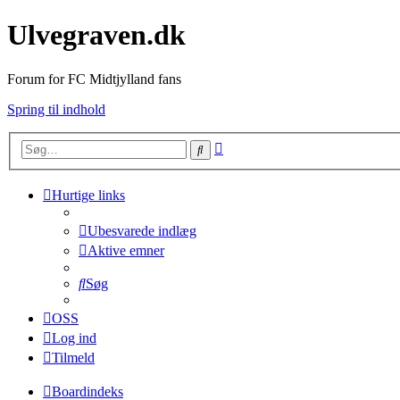
Ulvegraven.dk
Forum for FC Midtjylland fans
Spring til indhold
Avanceret
Søg
søgning
Hurtige links
Ubesvarede indlæg
Aktive emner
Søg
OSS
Log ind
Tilmeld
Boardindeks