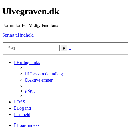
Ulvegraven.dk
Forum for FC Midtjylland fans
Spring til indhold
Avanceret
Søg
søgning
Hurtige links
Ubesvarede indlæg
Aktive emner
Søg
OSS
Log ind
Tilmeld
Boardindeks