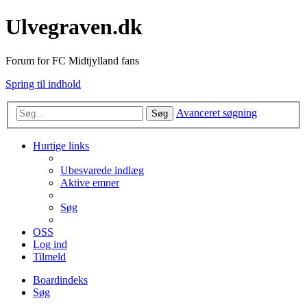
Ulvegraven.dk
Forum for FC Midtjylland fans
Spring til indhold
Avanceret søgning
Søg
Hurtige links
Ubesvarede indlæg
Aktive emner
Søg
OSS
Log ind
Tilmeld
Boardindeks
Søg