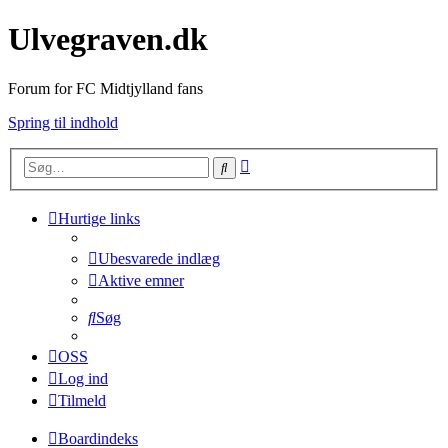
Ulvegraven.dk
Forum for FC Midtjylland fans
Spring til indhold
Avanceret
Søg
søgning
Hurtige links
Ubesvarede indlæg
Aktive emner
Søg
OSS
Log ind
Tilmeld
Boardindeks