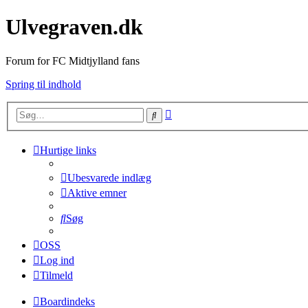
Ulvegraven.dk
Forum for FC Midtjylland fans
Spring til indhold
Avanceret
Søg
søgning
Hurtige links
Ubesvarede indlæg
Aktive emner
Søg
OSS
Log ind
Tilmeld
Boardindeks