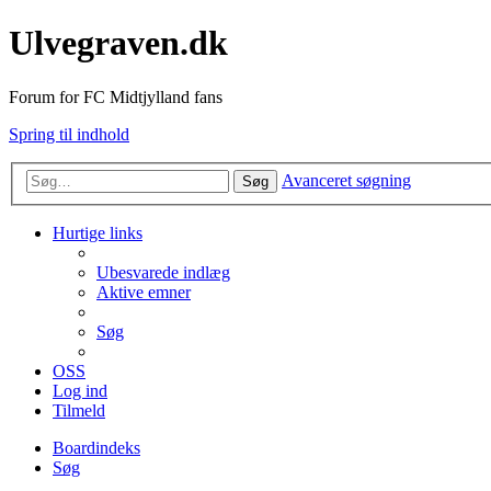
Ulvegraven.dk
Forum for FC Midtjylland fans
Spring til indhold
Avanceret søgning
Søg
Hurtige links
Ubesvarede indlæg
Aktive emner
Søg
OSS
Log ind
Tilmeld
Boardindeks
Søg