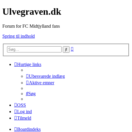
Ulvegraven.dk
Forum for FC Midtjylland fans
Spring til indhold
Avanceret
Søg
søgning
Hurtige links
Ubesvarede indlæg
Aktive emner
Søg
OSS
Log ind
Tilmeld
Boardindeks