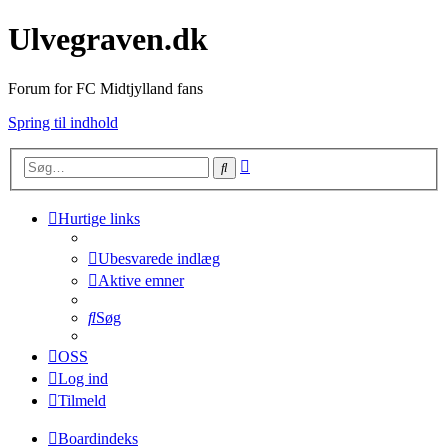
Ulvegraven.dk
Forum for FC Midtjylland fans
Spring til indhold
Avanceret
Søg
søgning
Hurtige links
Ubesvarede indlæg
Aktive emner
Søg
OSS
Log ind
Tilmeld
Boardindeks