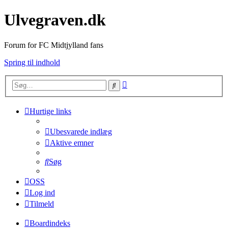
Ulvegraven.dk
Forum for FC Midtjylland fans
Spring til indhold
Avanceret
Søg
søgning
Hurtige links
Ubesvarede indlæg
Aktive emner
Søg
OSS
Log ind
Tilmeld
Boardindeks