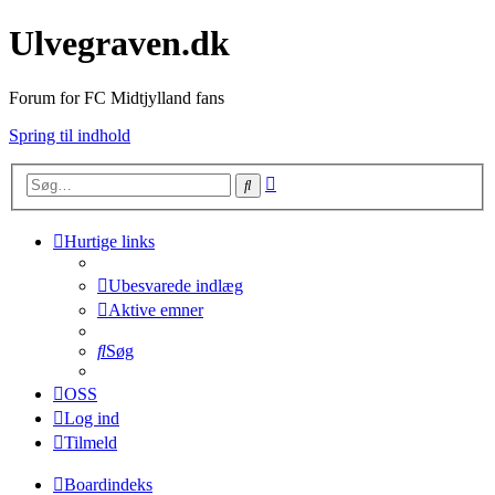
Ulvegraven.dk
Forum for FC Midtjylland fans
Spring til indhold
Avanceret
Søg
søgning
Hurtige links
Ubesvarede indlæg
Aktive emner
Søg
OSS
Log ind
Tilmeld
Boardindeks