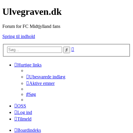
Ulvegraven.dk
Forum for FC Midtjylland fans
Spring til indhold
Avanceret
Søg
søgning
Hurtige links
Ubesvarede indlæg
Aktive emner
Søg
OSS
Log ind
Tilmeld
Boardindeks