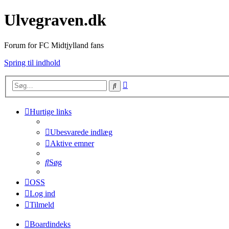
Ulvegraven.dk
Forum for FC Midtjylland fans
Spring til indhold
Avanceret
Søg
søgning
Hurtige links
Ubesvarede indlæg
Aktive emner
Søg
OSS
Log ind
Tilmeld
Boardindeks