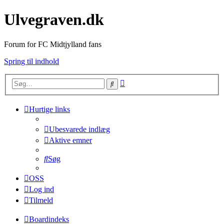
Ulvegraven.dk
Forum for FC Midtjylland fans
Spring til indhold
Avanceret
Søg
søgning
Hurtige links
Ubesvarede indlæg
Aktive emner
Søg
OSS
Log ind
Tilmeld
Boardindeks