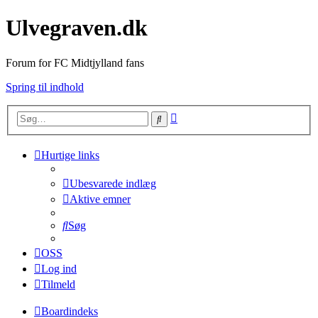
Ulvegraven.dk
Forum for FC Midtjylland fans
Spring til indhold
Avanceret
Søg
søgning
Hurtige links
Ubesvarede indlæg
Aktive emner
Søg
OSS
Log ind
Tilmeld
Boardindeks