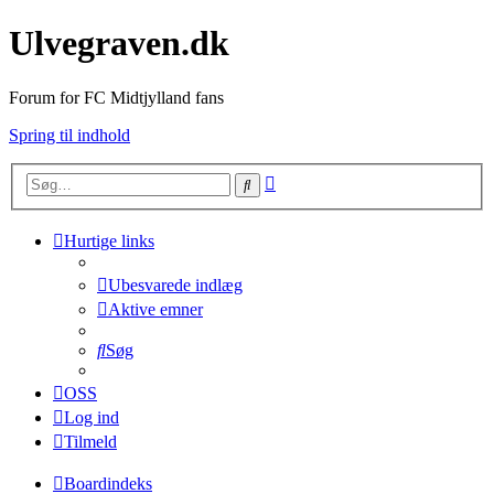
Ulvegraven.dk
Forum for FC Midtjylland fans
Spring til indhold
Avanceret
Søg
søgning
Hurtige links
Ubesvarede indlæg
Aktive emner
Søg
OSS
Log ind
Tilmeld
Boardindeks