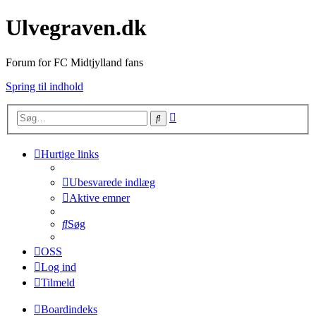
Ulvegraven.dk
Forum for FC Midtjylland fans
Spring til indhold
Avanceret
Søg
søgning
Hurtige links
Ubesvarede indlæg
Aktive emner
Søg
OSS
Log ind
Tilmeld
Boardindeks