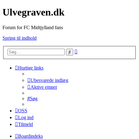
Ulvegraven.dk
Forum for FC Midtjylland fans
Spring til indhold
Avanceret
Søg
søgning
Hurtige links
Ubesvarede indlæg
Aktive emner
Søg
OSS
Log ind
Tilmeld
Boardindeks