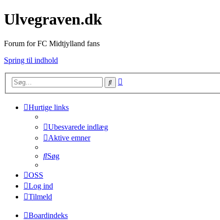
Ulvegraven.dk
Forum for FC Midtjylland fans
Spring til indhold
Avanceret
Søg
søgning
Hurtige links
Ubesvarede indlæg
Aktive emner
Søg
OSS
Log ind
Tilmeld
Boardindeks