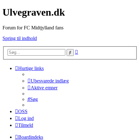
Ulvegraven.dk
Forum for FC Midtjylland fans
Spring til indhold
Avanceret
Søg
søgning
Hurtige links
Ubesvarede indlæg
Aktive emner
Søg
OSS
Log ind
Tilmeld
Boardindeks