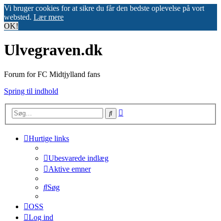
Vi bruger cookies for at sikre du får den bedste oplevelse på vort
websted.
Lær mere
OK!
Ulvegraven.dk
Forum for FC Midtjylland fans
Spring til indhold
Avanceret
Søg
søgning
Hurtige links
Ubesvarede indlæg
Aktive emner
Søg
OSS
Log ind