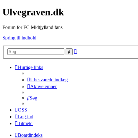
Ulvegraven.dk
Forum for FC Midtjylland fans
Spring til indhold
Avanceret
Søg
søgning
Hurtige links
Ubesvarede indlæg
Aktive emner
Søg
OSS
Log ind
Tilmeld
Boardindeks