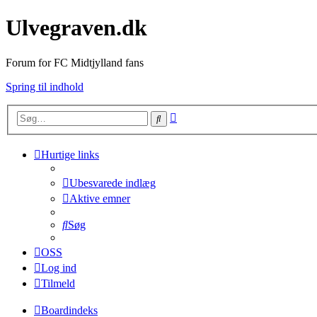
Ulvegraven.dk
Forum for FC Midtjylland fans
Spring til indhold
Avanceret
Søg
søgning
Hurtige links
Ubesvarede indlæg
Aktive emner
Søg
OSS
Log ind
Tilmeld
Boardindeks