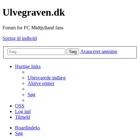
Ulvegraven.dk
Forum for FC Midtjylland fans
Spring til indhold
Avanceret søgning
Søg
Hurtige links
Ubesvarede indlæg
Aktive emner
Søg
OSS
Log ind
Tilmeld
Boardindeks
Søg