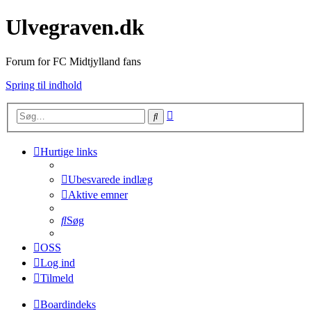
Ulvegraven.dk
Forum for FC Midtjylland fans
Spring til indhold
Avanceret
Søg
søgning
Hurtige links
Ubesvarede indlæg
Aktive emner
Søg
OSS
Log ind
Tilmeld
Boardindeks