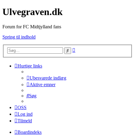
Ulvegraven.dk
Forum for FC Midtjylland fans
Spring til indhold
Avanceret
Søg
søgning
Hurtige links
Ubesvarede indlæg
Aktive emner
Søg
OSS
Log ind
Tilmeld
Boardindeks