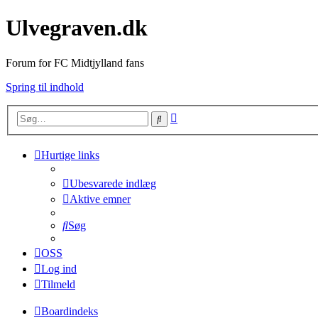
Ulvegraven.dk
Forum for FC Midtjylland fans
Spring til indhold
Avanceret
Søg
søgning
Hurtige links
Ubesvarede indlæg
Aktive emner
Søg
OSS
Log ind
Tilmeld
Boardindeks