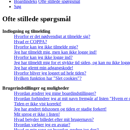
Boardindeks
Ofte stillede spørgsmål
Søg
Ofte stillede spørgsmål
Indlogning og tilmelding
Hvorfor er det nødvendigt at tilmelde sig?
Hvad er COPPA?
Hvorfor kan jeg ikke tilmelde mig?
Jeg har tilmeldt mig, men kan ikke logge ind!
Hvorfor kan jeg ikke logge ind?
Jeg har tilmeldt mig for et stykke tid siden, og kan nu ikke log
Jeg har glemt min adgangskode!
Hvorfor bliver jeg logget ud hele tiden?
Hvilken funktion har "Slet cookies"?
Brugerindstillinger og muligheder
Hvordan ændrer jeg mine boardindstillinger?
Hvordan forhindrer jeg at mit navn fremgår af listen "Hvem er 
Tiden er ikke vist korrekt!
Jeg har ændret tidszonen og tiden er stadig forkert!
Mit sprog er ikke i listen!
Hvad betyder billedet efter mit brugernavn?
Hvordan vælger jeg en avatar?
Hvad er min rang og hvordan ændrer jeg den?