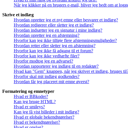
Når jeg klikker på en brugers e-mail, bliver jeg bedt om at logg
Skrive et indlæg
Hvordan opretter jeg et nyt emne eller besvarer et indlæg?
Hvordan redigerer eller sletter jeg et indlæg?
Hvordan indsætter jeg en signatur i mine indlæg?
Hvordan opretter jeg en afstemning?
Hvorfor kan jeg ikke tilføje flere afstemningsmuligheder?
Hvordan retter eller sletter jeg en afstemning?
Hvorfor kan jeg ikke få adgang til et forum?
Hvorfor kan jeg ikke vedhæfte filer?
Hvorfor modtog jeg en advarsel?
Hvordan rapporterer jeg indlæg til en redaktør?
Hvad kan "Gem" knappen, når jeg skriver et indlæg, bruges til
Hvorfor skal mit indlæg godkendes?
Hvordan får jeg placeret mit emne øverst?
Formatering og emnetyper
Hvad er BBkoder?
Kan jeg bruge HTML?
Hvad er smileys?
Kan jeg få vist billeder i mit indlæg?
Hvad er globale bekendtgørelser?
Hvad er bekendtgørelser?
Hvad er opslag?