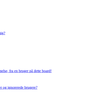
mig?
else, fra en bruger på dette board!
ner og ignorerede brugere?