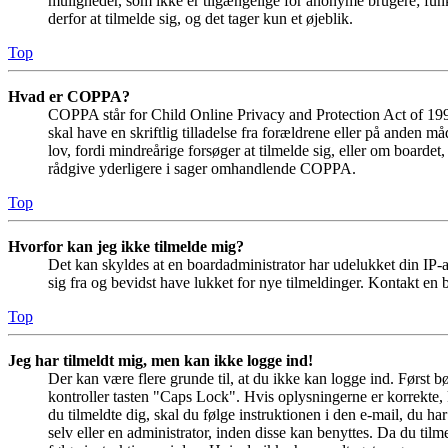
muligheder, som ikke er tilgængelige for anonyme brugere; funkt
derfor at tilmelde sig, og det tager kun et øjeblik.
Top
Hvad er COPPA?
COPPA står for Child Online Privacy and Protection Act of 1998
skal have en skriftlig tilladelse fra forældrene eller på anden 
lov, fordi mindreårige forsøger at tilmelde sig, eller om boar
rådgive yderligere i sager omhandlende COPPA.
Top
Hvorfor kan jeg ikke tilmelde mig?
Det kan skyldes at en boardadministrator har udelukket din IP-a
sig fra og bevidst have lukket for nye tilmeldinger. Kontakt en b
Top
Jeg har tilmeldt mig, men kan ikke logge ind!
Der kan være flere grunde til, at du ikke kan logge ind. Først 
kontroller tasten "Caps Lock". Hvis oplysningerne er korrekte, 
du tilmeldte dig, skal du følge instruktionen i den e-mail, du h
selv eller en administrator, inden disse kan benyttes. Da du ti