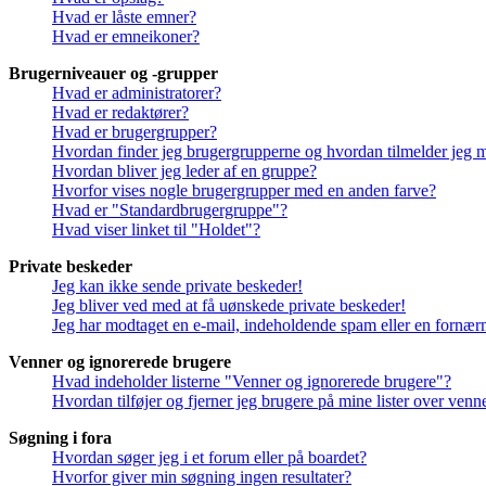
Hvad er låste emner?
Hvad er emneikoner?
Brugerniveauer og -grupper
Hvad er administratorer?
Hvad er redaktører?
Hvad er brugergrupper?
Hvordan finder jeg brugergrupperne og hvordan tilmelder jeg 
Hvordan bliver jeg leder af en gruppe?
Hvorfor vises nogle brugergrupper med en anden farve?
Hvad er "Standardbrugergruppe"?
Hvad viser linket til "Holdet"?
Private beskeder
Jeg kan ikke sende private beskeder!
Jeg bliver ved med at få uønskede private beskeder!
Jeg har modtaget en e-mail, indeholdende spam eller en fornærm
Venner og ignorerede brugere
Hvad indeholder listerne "Venner og ignorerede brugere"?
Hvordan tilføjer og fjerner jeg brugere på mine lister over ven
Søgning i fora
Hvordan søger jeg i et forum eller på boardet?
Hvorfor giver min søgning ingen resultater?