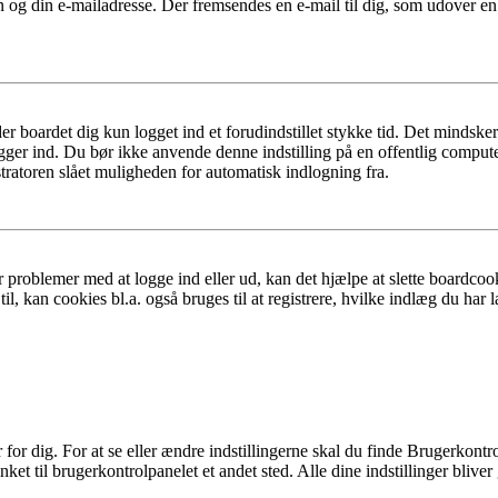
n og din e-mailadresse. Der fremsendes en e-mail til dig, som udover e
er boardet dig kun logget ind et forudindstillet stykke tid. Det mindske
ogger ind. Du bør ikke anvende denne indstilling på en offentlig compute
tratoren slået muligheden for automatisk indlogning fra.
 problemer med at logge ind eller ud, kan det hjælpe at slette boardcook
l, kan cookies bl.a. også bruges til at registrere, hvilke indlæg du har l
r dig. For at se eller ændre indstillingerne skal du finde Brugerkontro
ket til brugerkontrolpanelet et andet sted. Alle dine indstillinger bliver