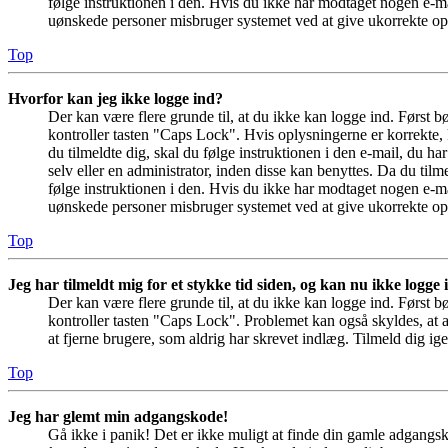
følge instruktionen i den. Hvis du ikke har modtaget nogen e-ma
uønskede personer misbruger systemet ved at give ukorrekte opl
Top
Hvorfor kan jeg ikke logge ind?
Der kan være flere grunde til, at du ikke kan logge ind. Først 
kontroller tasten "Caps Lock". Hvis oplysningerne er korrekte, 
du tilmeldte dig, skal du følge instruktionen i den e-mail, du h
selv eller en administrator, inden disse kan benyttes. Da du ti
følge instruktionen i den. Hvis du ikke har modtaget nogen e-ma
uønskede personer misbruger systemet ved at give ukorrekte opl
Top
Jeg har tilmeldt mig for et stykke tid siden, og kan nu ikke logge
Der kan være flere grunde til, at du ikke kan logge ind. Først 
kontroller tasten "Caps Lock". Problemet kan også skyldes, at a
at fjerne brugere, som aldrig har skrevet indlæg. Tilmeld dig ige
Top
Jeg har glemt min adgangskode!
Gå ikke i panik! Det er ikke muligt at finde din gamle adgangs