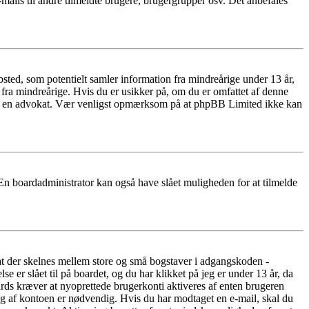
mails til andre tilmeldte brugere, brugergrupper osv. Det anbefales
ted, som potentielt samler information fra mindreårige under 13 år,
r fra mindreårige. Hvis du er usikker på, om du er omfattet af denne
takte en advokat. Vær venligst opmærksom på at phpBB Limited ikke kan
 En boardadministrator kan også have slået muligheden for at tilmelde
 at der skelnes mellem store og små bogstaver i adgangskoden -
er slået til på boardet, og du har klikket på jeg er under 13 år, da
oards kræver at nyoprettede brugerkonti aktiveres af enten brugeren
ing af kontoen er nødvendig. Hvis du har modtaget en e-mail, skal du