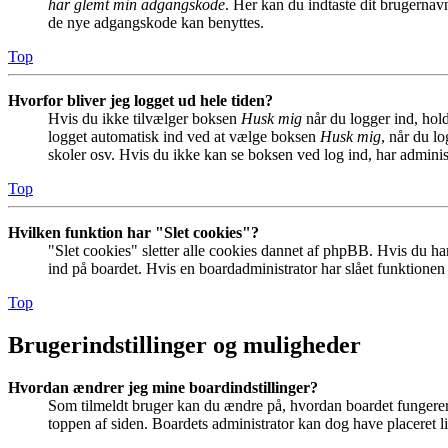
har glemt min adgangskode
. Her kan du indtaste dit brugernav
de nye adgangskode kan benyttes.
Top
Hvorfor bliver jeg logget ud hele tiden?
Hvis du ikke tilvælger boksen
Husk mig
når du logger ind, hold
logget automatisk ind ved at vælge boksen
Husk mig
, når du l
skoler osv. Hvis du ikke kan se boksen ved log ind, har adminis
Top
Hvilken funktion har "Slet cookies"?
"Slet cookies" sletter alle cookies dannet af phpBB. Hvis du har
ind på boardet. Hvis en boardadministrator har slået funktionen ti
Top
Brugerindstillinger og muligheder
Hvordan ændrer jeg mine boardindstillinger?
Som tilmeldt bruger kan du ændre på, hvordan boardet fungerer fo
toppen af siden. Boardets administrator kan dog have placeret lin