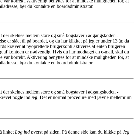
e var korrekt. Aktivering benyttes for at mindske muligheden for, at
iladresse, bør du kontakte en boardadministrator.
 at der skelnes mellem store og små bogstaver i adgangskoden -
er slået til på boardet, og du har klikket på jeg er under 13 år, da
oards kræver at nyoprettede brugerkonti aktiveres af enten brugeren
ing af kontoen er nødvendig. Hvis du har modtaget en e-mail, skal du
e var korrekt. Aktivering benyttes for at mindske muligheden for, at
iladresse, bør du kontakte en boardadministrator.
 at der skelnes mellem store og små bogstaver i adgangskoden -
har skrevet nogle indlæg. Det er normal procedure med jævne mellemrum
å linket
Log ind
øverst på siden. På denne side kan du klikke på
Jeg