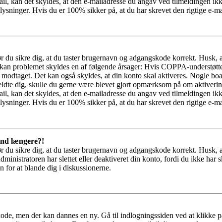
il, kan det skyldes, at den e-mailadresse du angav ved tilmeldingen ikk
ysninger. Hvis du er 100% sikker på, at du har skrevet den rigtige e-ma
bør du sikre dig, at du taster brugernavn og adgangskode korrekt. Husk,
kan problemet skyldes en af følgende årsager: Hvis COPPA-understøttelse 
ar modtaget. Det kan også skyldes, at din konto skal aktiveres. Nogle b
lmeldte dig, skulle du gerne være blevet gjort opmærksom på om aktiver
il, kan det skyldes, at den e-mailadresse du angav ved tilmeldingen ikk
ysninger. Hvis du er 100% sikker på, at du har skrevet den rigtige e-ma
 ind længere?!
bør du sikre dig, at du taster brugernavn og adgangskode korrekt. Husk,
dministratoren har slettet eller deaktiveret din konto, fordi du ikke 
n for at blande dig i diskussionerne.
kode, men der kan dannes en ny. Gå til indlogningssiden ved at klikke p