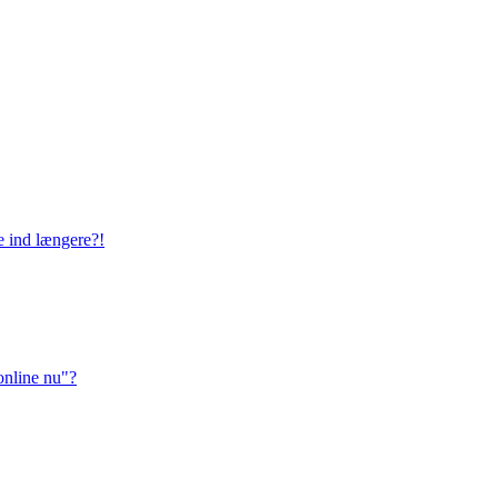
ge ind længere?!
online nu"?