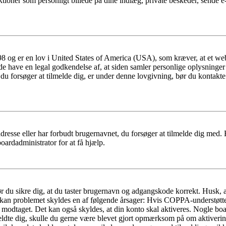
ioner som personligt billede på dine indlæg, private beskeder, sende e-
 og er en lov i United States of America (USA), som kræver, at et webs
måde have en legal godkendelse af, at siden samler personlige oplysninge
det, du forsøger at tilmelde dig, er under denne lovgivning, bør du kon
dresse eller har forbudt brugernavnet, du forsøger at tilmelde dig med.
oardadministrator for at få hjælp.
bør du sikre dig, at du taster brugernavn og adgangskode korrekt. Husk,
kan problemet skyldes en af følgende årsager: Hvis COPPA-understøttelse 
ar modtaget. Det kan også skyldes, at din konto skal aktiveres. Nogle b
lmeldte dig, skulle du gerne være blevet gjort opmærksom på om aktiver