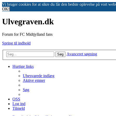
Vi bruger cookies for at sikre du får den bedste oplevelse på vort web
OK!
Ulvegraven.dk
Forum for FC Midtjylland fans
Spring til indhold
Avanceret søgning
Søg
Hurtige links
Ubesvarede indlæg
Aktive emner
Søg
OSS
Log ind
Tilmeld