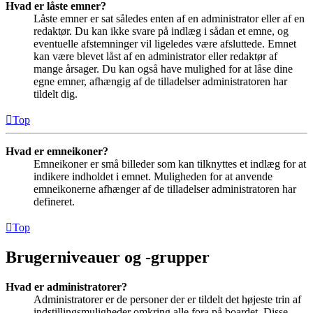
Hvad er låste emner?
Låste emner er sat således enten af en administrator eller af en
redaktør. Du kan ikke svare på indlæg i sådan et emne, og
eventuelle afstemninger vil ligeledes være afsluttede. Emnet
kan være blevet låst af en administrator eller redaktør af
mange årsager. Du kan også have mulighed for at låse dine
egne emner, afhængig af de tilladelser administratoren har
tildelt dig.
Top
Hvad er emneikoner?
Emneikoner er små billeder som kan tilknyttes et indlæg for at
indikere indholdet i emnet. Muligheden for at anvende
emneikonerne afhænger af de tilladelser administratoren har
defineret.
Top
Brugerniveauer og -grupper
Hvad er administratorer?
Administratorer er de personer der er tildelt det højeste trin af
indstillingsmuligheder omkring alle fora på boardet. Disse