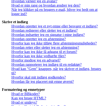
Hvordan vælger jeg en avatar?
Hvad er min rang og hvordan ændrer jeg den?
Når jeg klikker på en brugers e-mail, bliver jeg bedt om at
logge ind?
Skrive et indlæg
Hvordan opretter jeg et nyt emne eller besvarer et indlæg?
Hvordan redigerer eller sletter jeg et indlæg?
Hvordan indsætter jeg en signatur i mine indlæg?
Hvordan opretter jeg en afstemning?
Hvorfor kan jeg ikke tilføje flere afstemningsmuligheder?
Hvordan retter eller sletter jeg en afstemning?
Hvorfor kan jeg ikke få adgang til et forum?
Hvorfor kan jeg ikke vedhæfte filer?
Hvorfor modtog jeg en advarsel?
Hvordan rapporterer jeg indlæg til en redaktør?
Hvad kan "Gem" knappen, når jeg skriver et indlæg, bruges
til?
Hvorfor skal mit indlæg godkendes?
Hvordan får jeg placeret mit emne øverst?
Formatering og emnetyper
Hvad er BBkoder?
Kan jeg bruge HTML?
Hvad er smileys?