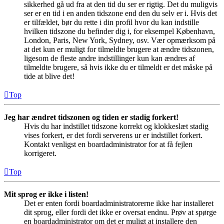
sikkerhed gå ud fra at den tid du ser er rigtig. Det du muligvis
ser er en tid i en anden tidszone end den du selv er i. Hvis det
er tilfældet, bør du rette i din profil hvor du kan indstille
hvilken tidszone du befinder dig i, for eksempel København,
London, Paris, New York, Sydney, osv. Vær opmærksom på
at det kun er muligt for tilmeldte brugere at ændre tidszonen,
ligesom de fleste andre indstillinger kun kan ændres af
tilmeldte brugere, så hvis ikke du er tilmeldt er det måske på
tide at blive det!
Top
Jeg har ændret tidszonen og tiden er stadig forkert!
Hvis du har indstillet tidszone korrekt og klokkeslæt stadig
vises forkert, er det fordi serverens ur er indstillet forkert.
Kontakt venligst en boardadministrator for at få fejlen
korrigeret.
Top
Mit sprog er ikke i listen!
Det er enten fordi boardadministratorerne ikke har installeret
dit sprog, eller fordi det ikke er oversat endnu. Prøv at spørge
en boardadministrator om det er muligt at installere den