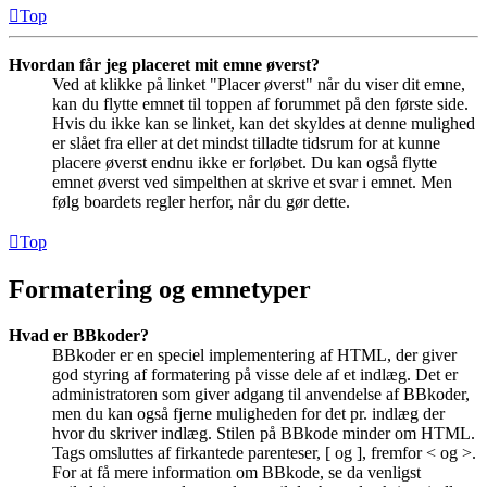
Top
Hvordan får jeg placeret mit emne øverst?
Ved at klikke på linket "Placer øverst" når du viser dit emne,
kan du flytte emnet til toppen af forummet på den første side.
Hvis du ikke kan se linket, kan det skyldes at denne mulighed
er slået fra eller at det mindst tilladte tidsrum for at kunne
placere øverst endnu ikke er forløbet. Du kan også flytte
emnet øverst ved simpelthen at skrive et svar i emnet. Men
følg boardets regler herfor, når du gør dette.
Top
Formatering og emnetyper
Hvad er BBkoder?
BBkoder er en speciel implementering af HTML, der giver
god styring af formatering på visse dele af et indlæg. Det er
administratoren som giver adgang til anvendelse af BBkoder,
men du kan også fjerne muligheden for det pr. indlæg der
hvor du skriver indlæg. Stilen på BBkode minder om HTML.
Tags omsluttes af firkantede parenteser, [ og ], fremfor < og >.
For at få mere information om BBkode, se da venligst