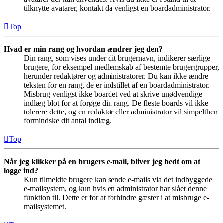
tilknytte avatarer, kontakt da venligst en boardadministrator.
Top
Hvad er min rang og hvordan ændrer jeg den?
Din rang, som vises under dit brugernavn, indikerer særlige
brugere, for eksempel medlemskab af bestemte brugergrupper,
herunder redaktører og administratorer. Du kan ikke ændre
teksten for en rang, de er indstillet af en boardadministrator.
Misbrug venligst ikke boardet ved at skrive unødvendige
indlæg blot for at forøge din rang. De fleste boards vil ikke
tolerere dette, og en redaktør eller administrator vil simpelthen
formindske dit antal indlæg.
Top
Når jeg klikker på en brugers e-mail, bliver jeg bedt om at
logge ind?
Kun tilmeldte brugere kan sende e-mails via det indbyggede
e-mailsystem, og kun hvis en administrator har slået denne
funktion til. Dette er for at forhindre gæster i at misbruge e-
mailsystemet.