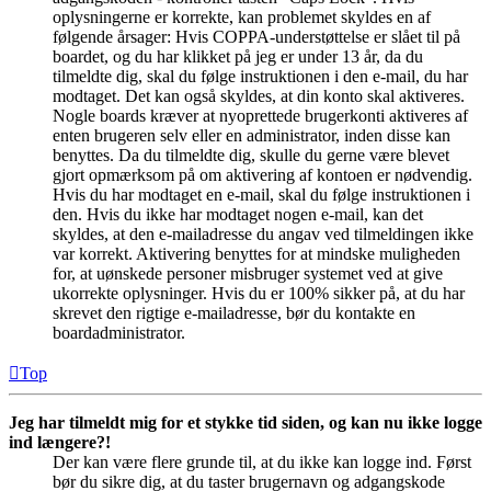
oplysningerne er korrekte, kan problemet skyldes en af
følgende årsager: Hvis COPPA-understøttelse er slået til på
boardet, og du har klikket på jeg er under 13 år, da du
tilmeldte dig, skal du følge instruktionen i den e-mail, du har
modtaget. Det kan også skyldes, at din konto skal aktiveres.
Nogle boards kræver at nyoprettede brugerkonti aktiveres af
enten brugeren selv eller en administrator, inden disse kan
benyttes. Da du tilmeldte dig, skulle du gerne være blevet
gjort opmærksom på om aktivering af kontoen er nødvendig.
Hvis du har modtaget en e-mail, skal du følge instruktionen i
den. Hvis du ikke har modtaget nogen e-mail, kan det
skyldes, at den e-mailadresse du angav ved tilmeldingen ikke
var korrekt. Aktivering benyttes for at mindske muligheden
for, at uønskede personer misbruger systemet ved at give
ukorrekte oplysninger. Hvis du er 100% sikker på, at du har
skrevet den rigtige e-mailadresse, bør du kontakte en
boardadministrator.
Top
Jeg har tilmeldt mig for et stykke tid siden, og kan nu ikke logge
ind længere?!
Der kan være flere grunde til, at du ikke kan logge ind. Først
bør du sikre dig, at du taster brugernavn og adgangskode