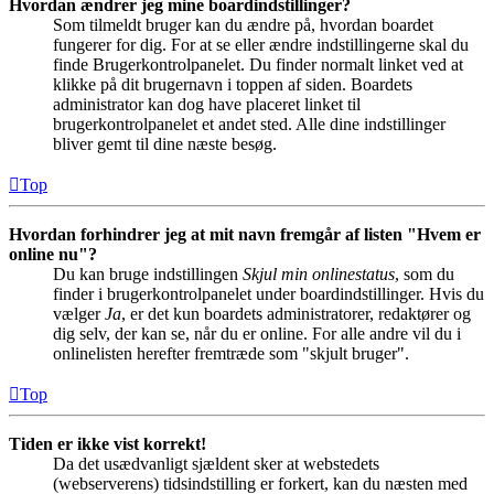
Hvordan ændrer jeg mine boardindstillinger?
Som tilmeldt bruger kan du ændre på, hvordan boardet
fungerer for dig. For at se eller ændre indstillingerne skal du
finde Brugerkontrolpanelet. Du finder normalt linket ved at
klikke på dit brugernavn i toppen af siden. Boardets
administrator kan dog have placeret linket til
brugerkontrolpanelet et andet sted. Alle dine indstillinger
bliver gemt til dine næste besøg.
Top
Hvordan forhindrer jeg at mit navn fremgår af listen "Hvem er
online nu"?
Du kan bruge indstillingen
Skjul min onlinestatus
, som du
finder i brugerkontrolpanelet under boardindstillinger. Hvis du
vælger
Ja
, er det kun boardets administratorer, redaktører og
dig selv, der kan se, når du er online. For alle andre vil du i
onlinelisten herefter fremtræde som "skjult bruger".
Top
Tiden er ikke vist korrekt!
Da det usædvanligt sjældent sker at webstedets
(webserverens) tidsindstilling er forkert, kan du næsten med