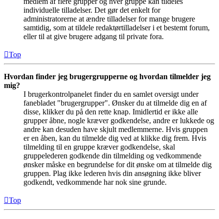
medlem af flere grupper og hver gruppe kan tildeles
individuelle tilladelser. Det gør det enkelt for
administratorerne at ændre tilladelser for mange brugere
samtidig, som at tildele redaktørtilladelser i et bestemt forum,
eller til at give brugere adgang til private fora.
Top
Hvordan finder jeg brugergrupperne og hvordan tilmelder jeg
mig?
I brugerkontrolpanelet finder du en samlet oversigt under
fanebladet "brugergrupper". Ønsker du at tilmelde dig en af
disse, klikker du på den rette knap. Imidlertid er ikke alle
grupper åbne, nogle kræver godkendelse, andre er lukkede og
andre kan desuden have skjult medlemmerne. Hvis gruppen
er en åben, kan du tilmelde dig ved at klikke dig frem. Hvis
tilmelding til en gruppe kræver godkendelse, skal
gruppelederen godkende din tilmelding og vedkommende
ønsker måske en begrundelse for dit ønske om at tilmelde dig
gruppen. Plag ikke lederen hvis din ansøgning ikke bliver
godkendt, vedkommende har nok sine grunde.
Top