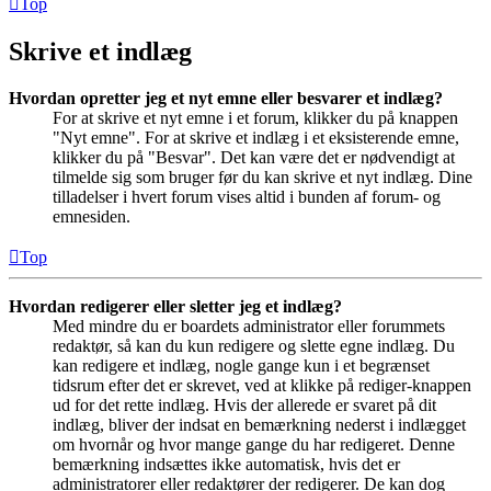
Top
Skrive et indlæg
Hvordan opretter jeg et nyt emne eller besvarer et indlæg?
For at skrive et nyt emne i et forum, klikker du på knappen
"Nyt emne". For at skrive et indlæg i et eksisterende emne,
klikker du på "Besvar". Det kan være det er nødvendigt at
tilmelde sig som bruger før du kan skrive et nyt indlæg. Dine
tilladelser i hvert forum vises altid i bunden af forum- og
emnesiden.
Top
Hvordan redigerer eller sletter jeg et indlæg?
Med mindre du er boardets administrator eller forummets
redaktør, så kan du kun redigere og slette egne indlæg. Du
kan redigere et indlæg, nogle gange kun i et begrænset
tidsrum efter det er skrevet, ved at klikke på rediger-knappen
ud for det rette indlæg. Hvis der allerede er svaret på dit
indlæg, bliver der indsat en bemærkning nederst i indlægget
om hvornår og hvor mange gange du har redigeret. Denne
bemærkning indsættes ikke automatisk, hvis det er
administratorer eller redaktører der redigerer. De kan dog