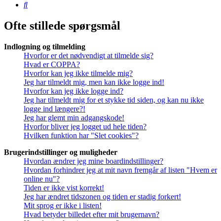
Søg
Ofte stillede spørgsmål
Indlogning og tilmelding
Hvorfor er det nødvendigt at tilmelde sig?
Hvad er COPPA?
Hvorfor kan jeg ikke tilmelde mig?
Jeg har tilmeldt mig, men kan ikke logge ind!
Hvorfor kan jeg ikke logge ind?
Jeg har tilmeldt mig for et stykke tid siden, og kan nu ikke
logge ind længere?!
Jeg har glemt min adgangskode!
Hvorfor bliver jeg logget ud hele tiden?
Hvilken funktion har "Slet cookies"?
Brugerindstillinger og muligheder
Hvordan ændrer jeg mine boardindstillinger?
Hvordan forhindrer jeg at mit navn fremgår af listen "Hvem er
online nu"?
Tiden er ikke vist korrekt!
Jeg har ændret tidszonen og tiden er stadig forkert!
Mit sprog er ikke i listen!
Hvad betyder billedet efter mit brugernavn?