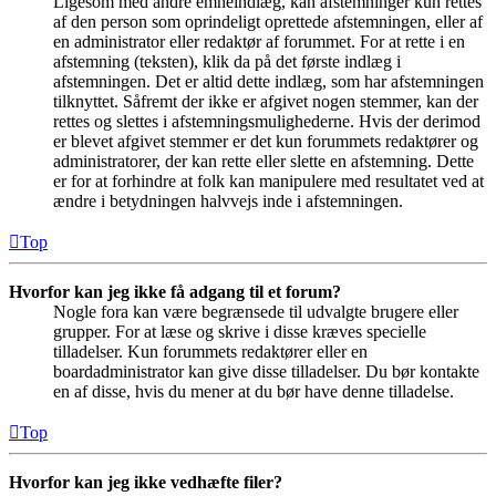
Ligesom med andre emneindlæg, kan afstemninger kun rettes
af den person som oprindeligt oprettede afstemningen, eller af
en administrator eller redaktør af forummet. For at rette i en
afstemning (teksten), klik da på det første indlæg i
afstemningen. Det er altid dette indlæg, som har afstemningen
tilknyttet. Såfremt der ikke er afgivet nogen stemmer, kan der
rettes og slettes i afstemningsmulighederne. Hvis der derimod
er blevet afgivet stemmer er det kun forummets redaktører og
administratorer, der kan rette eller slette en afstemning. Dette
er for at forhindre at folk kan manipulere med resultatet ved at
ændre i betydningen halvvejs inde i afstemningen.
Top
Hvorfor kan jeg ikke få adgang til et forum?
Nogle fora kan være begrænsede til udvalgte brugere eller
grupper. For at læse og skrive i disse kræves specielle
tilladelser. Kun forummets redaktører eller en
boardadministrator kan give disse tilladelser. Du bør kontakte
en af disse, hvis du mener at du bør have denne tilladelse.
Top
Hvorfor kan jeg ikke vedhæfte filer?