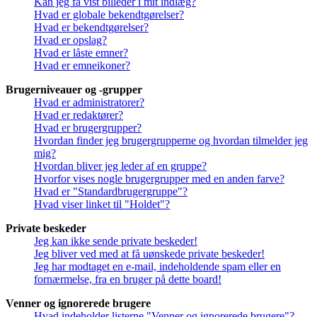
Kan jeg få vist billeder i mit indlæg?
Hvad er globale bekendtgørelser?
Hvad er bekendtgørelser?
Hvad er opslag?
Hvad er låste emner?
Hvad er emneikoner?
Brugerniveauer og -grupper
Hvad er administratorer?
Hvad er redaktører?
Hvad er brugergrupper?
Hvordan finder jeg brugergrupperne og hvordan tilmelder jeg
mig?
Hvordan bliver jeg leder af en gruppe?
Hvorfor vises nogle brugergrupper med en anden farve?
Hvad er "Standardbrugergruppe"?
Hvad viser linket til "Holdet"?
Private beskeder
Jeg kan ikke sende private beskeder!
Jeg bliver ved med at få uønskede private beskeder!
Jeg har modtaget en e-mail, indeholdende spam eller en
fornærmelse, fra en bruger på dette board!
Venner og ignorerede brugere
Hvad indeholder listerne "Venner og ignorerede brugere"?