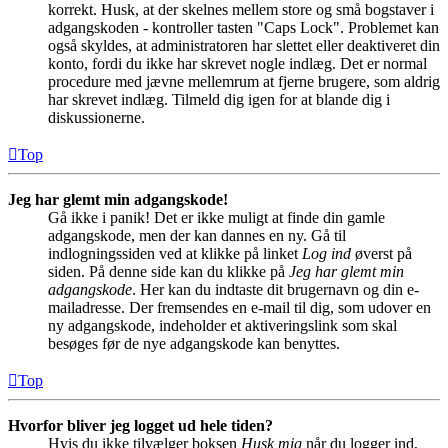
korrekt. Husk, at der skelnes mellem store og små bogstaver i
adgangskoden - kontroller tasten "Caps Lock". Problemet kan
også skyldes, at administratoren har slettet eller deaktiveret din
konto, fordi du ikke har skrevet nogle indlæg. Det er normal
procedure med jævne mellemrum at fjerne brugere, som aldrig
har skrevet indlæg. Tilmeld dig igen for at blande dig i
diskussionerne.
Top
Jeg har glemt min adgangskode!
Gå ikke i panik! Det er ikke muligt at finde din gamle
adgangskode, men der kan dannes en ny. Gå til
indlogningssiden ved at klikke på linket
Log ind
øverst på
siden. På denne side kan du klikke på
Jeg har glemt min
adgangskode
. Her kan du indtaste dit brugernavn og din e-
mailadresse. Der fremsendes en e-mail til dig, som udover en
ny adgangskode, indeholder et aktiveringslink som skal
besøges før de nye adgangskode kan benyttes.
Top
Hvorfor bliver jeg logget ud hele tiden?
Hvis du ikke tilvælger boksen
Husk mig
når du logger ind,