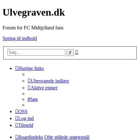
Ulvegraven.dk
Forum for FC Midtjylland fans
Spring til indhold
Avanceret
Søg
søgning
Hurtige links
Ubesvarede indlæg
Aktive emner
Søg
OSS
Log ind
Tilmeld
Boardindeks
Ofte stillede spørgsmål