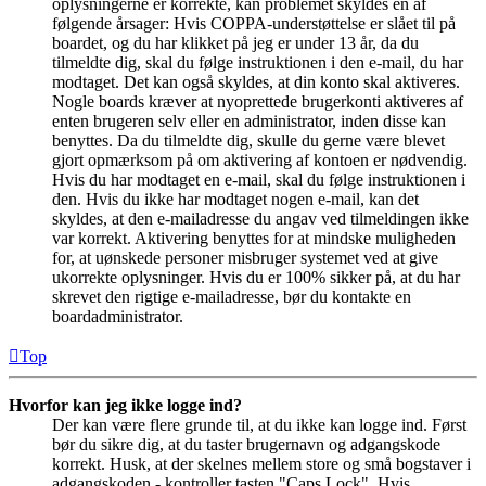
oplysningerne er korrekte, kan problemet skyldes en af
følgende årsager: Hvis COPPA-understøttelse er slået til på
boardet, og du har klikket på jeg er under 13 år, da du
tilmeldte dig, skal du følge instruktionen i den e-mail, du har
modtaget. Det kan også skyldes, at din konto skal aktiveres.
Nogle boards kræver at nyoprettede brugerkonti aktiveres af
enten brugeren selv eller en administrator, inden disse kan
benyttes. Da du tilmeldte dig, skulle du gerne være blevet
gjort opmærksom på om aktivering af kontoen er nødvendig.
Hvis du har modtaget en e-mail, skal du følge instruktionen i
den. Hvis du ikke har modtaget nogen e-mail, kan det
skyldes, at den e-mailadresse du angav ved tilmeldingen ikke
var korrekt. Aktivering benyttes for at mindske muligheden
for, at uønskede personer misbruger systemet ved at give
ukorrekte oplysninger. Hvis du er 100% sikker på, at du har
skrevet den rigtige e-mailadresse, bør du kontakte en
boardadministrator.
Top
Hvorfor kan jeg ikke logge ind?
Der kan være flere grunde til, at du ikke kan logge ind. Først
bør du sikre dig, at du taster brugernavn og adgangskode
korrekt. Husk, at der skelnes mellem store og små bogstaver i
adgangskoden - kontroller tasten "Caps Lock". Hvis