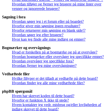
Hvordan tilføjer og fjerner jeg brugere på mine lister over
venner og ignorerede brugere?
Søgning i fora
Hvordan søger jeg i et forum eller på boardet?
Hvorfor giver min søgning ingen resultater?
Hvorfor returnerer min søgning en blank side!?
Hvordan søger jeg efter brugere?
Hvor kan jeg finde alle mine indlæg og emner?
Bogmærker og overvågnings
Hvad er forskellen på at bogmærke og på at overvåge?
Hvordan bogmærker eller overvåger jeg specifikke emner?
Hvordan overvåger jeg specifikke fora?
Hvordan fjerner jeg mine overvågninger?
Vedhæftede filer
Hvilke filtyper er det tilladt at vedhæfte på dette board?
Hvordan finder jeg alle mine vedhæftede filer?
phpBB spørgsmål
Hvem har skrevet koden til dette board?
Hvorfor er funktion X ikke til stede?
Hvem kontakter jeg vedr. misbrug og/eller lovligheden af
indlæg skrevet til dette board?