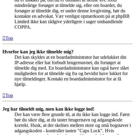
mindreårige forsøger at tilmelde sig, eller om boardet, du
forsøger at tilmelde dig, er under denne lovgivning, bør du
kontakte en advokat. Vær venligst opmærksom på at phpBB
Limited ikke kan rådgive yderligere i sager omhandlende
COPPA.
Top
Hvorfor kan jeg ikke tilmelde mig?
Det kan skyldes at en boardadministrator har udelukket din
IP-adresse eller har forbudt brugernavnet, du forsøger at
tilmelde dig med. En boardadministrator kan også have slået
muligheden for at tilmelde sig fra og bevidst have lukket for
nye tilmeldinger. Kontakt en boardadministrator for at få
hjælp.
Top
Jeg har tilmeldt mig, men kan ikke logge ind!
Der kan være flere grunde til, at du ikke kan logge ind. Først
bør du sikre dig, at du taster brugernavn og adgangskode
korrekt. Husk, at der skelnes mellem store og små bogstaver i
adgangskoden - kontroller tasten "Caps Lock". Hvis