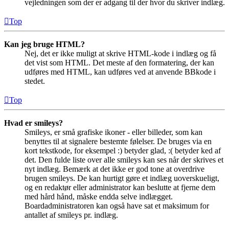
vejledningen som der er adgang til der hvor du skriver indlæg.
Top
Kan jeg bruge HTML?
Nej, det er ikke muligt at skrive HTML-kode i indlæg og få
det vist som HTML. Det meste af den formatering, der kan
udføres med HTML, kan udføres ved at anvende BBkode i
stedet.
Top
Hvad er smileys?
Smileys, er små grafiske ikoner - eller billeder, som kan
benyttes til at signalere bestemte følelser. De bruges via en
kort tekstkode, for eksempel :) betyder glad, :( betyder ked af
det. Den fulde liste over alle smileys kan ses når der skrives et
nyt indlæg. Bemærk at det ikke er god tone at overdrive
brugen smileys. De kan hurtigt gøre et indlæg uoverskueligt,
og en redaktør eller administrator kan beslutte at fjerne dem
med hård hånd, måske endda selve indlægget.
Boardadministratoren kan også have sat et maksimum for
antallet af smileys pr. indlæg.