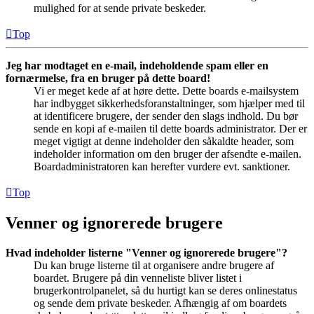
mulighed for at sende private beskeder.
Top
Jeg har modtaget en e-mail, indeholdende spam eller en
fornærmelse, fra en bruger på dette board!
Vi er meget kede af at høre dette. Dette boards e-mailsystem
har indbygget sikkerhedsforanstaltninger, som hjælper med til
at identificere brugere, der sender den slags indhold. Du bør
sende en kopi af e-mailen til dette boards administrator. Der er
meget vigtigt at denne indeholder den såkaldte header, som
indeholder information om den bruger der afsendte e-mailen.
Boardadministratoren kan herefter vurdere evt. sanktioner.
Top
Venner og ignorerede brugere
Hvad indeholder listerne "Venner og ignorerede brugere"?
Du kan bruge listerne til at organisere andre brugere af
boardet. Brugere på din venneliste bliver listet i
brugerkontrolpanelet, så du hurtigt kan se deres onlinestatus
og sende dem private beskeder. Afhængig af om boardets