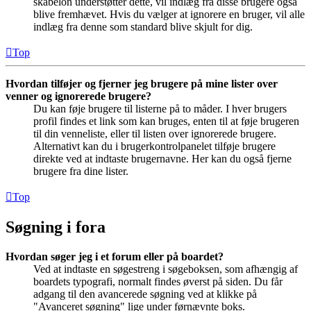
skabelon understøtter dette, vil indlæg fra disse brugere også
blive fremhævet. Hvis du vælger at ignorere en bruger, vil alle
indlæg fra denne som standard blive skjult for dig.
Top
Hvordan tilføjer og fjerner jeg brugere på mine lister over
venner og ignorerede brugere?
Du kan føje brugere til listerne på to måder. I hver brugers
profil findes et link som kan bruges, enten til at føje brugeren
til din venneliste, eller til listen over ignorerede brugere.
Alternativt kan du i brugerkontrolpanelet tilføje brugere
direkte ved at indtaste brugernavne. Her kan du også fjerne
brugere fra dine lister.
Top
Søgning i fora
Hvordan søger jeg i et forum eller på boardet?
Ved at indtaste en søgestreng i søgeboksen, som afhængig af
boardets typografi, normalt findes øverst på siden. Du får
adgang til den avancerede søgning ved at klikke på
"Avanceret søgning" lige under førnævnte boks.