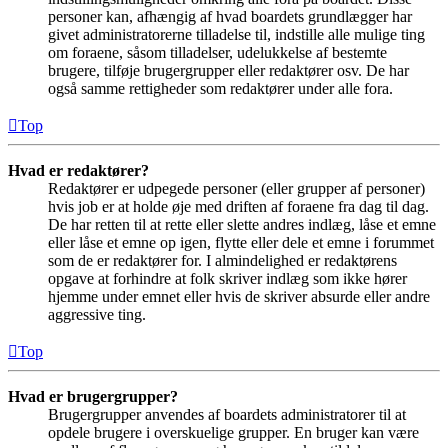
personer kan, afhængig af hvad boardets grundlægger har
givet administratorerne tilladelse til, indstille alle mulige ting
om foraene, såsom tilladelser, udelukkelse af bestemte
brugere, tilføje brugergrupper eller redaktører osv. De har
også samme rettigheder som redaktører under alle fora.
Top
Hvad er redaktører?
Redaktører er udpegede personer (eller grupper af personer)
hvis job er at holde øje med driften af foraene fra dag til dag.
De har retten til at rette eller slette andres indlæg, låse et emne
eller låse et emne op igen, flytte eller dele et emne i forummet
som de er redaktører for. I almindelighed er redaktørens
opgave at forhindre at folk skriver indlæg som ikke hører
hjemme under emnet eller hvis de skriver absurde eller andre
aggressive ting.
Top
Hvad er brugergrupper?
Brugergrupper anvendes af boardets administratorer til at
opdele brugere i overskuelige grupper. En bruger kan være