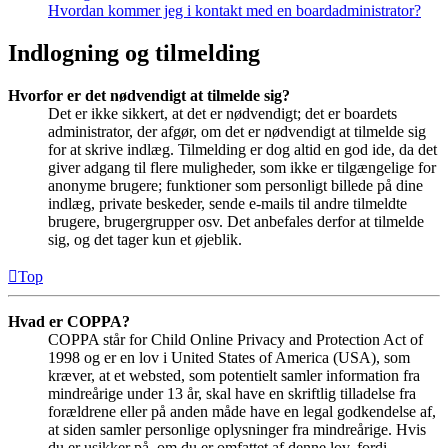
Hvordan kommer jeg i kontakt med en boardadministrator?
Indlogning og tilmelding
Hvorfor er det nødvendigt at tilmelde sig?
Det er ikke sikkert, at det er nødvendigt; det er boardets
administrator, der afgør, om det er nødvendigt at tilmelde sig
for at skrive indlæg. Tilmelding er dog altid en god ide, da det
giver adgang til flere muligheder, som ikke er tilgængelige for
anonyme brugere; funktioner som personligt billede på dine
indlæg, private beskeder, sende e-mails til andre tilmeldte
brugere, brugergrupper osv. Det anbefales derfor at tilmelde
sig, og det tager kun et øjeblik.
Top
Hvad er COPPA?
COPPA står for Child Online Privacy and Protection Act of
1998 og er en lov i United States of America (USA), som
kræver, at et websted, som potentielt samler information fra
mindreårige under 13 år, skal have en skriftlig tilladelse fra
forældrene eller på anden måde have en legal godkendelse af,
at siden samler personlige oplysninger fra mindreårige. Hvis
du er usikker på, om du er omfattet af denne lov, fordi