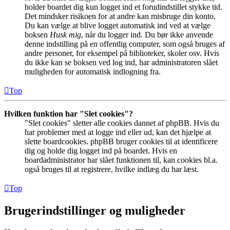
holder boardet dig kun logget ind et forudindstillet stykke tid.
Det mindsker risikoen for at andre kan misbruge din konto.
Du kan vælge at blive logget automatisk ind ved at vælge
boksen
Husk mig
, når du logger ind. Du bør ikke anvende
denne indstilling på en offentlig computer, som også bruges af
andre personer, for eksempel på biblioteker, skoler osv. Hvis
du ikke kan se boksen ved log ind, har administratoren slået
muligheden for automatisk indlogning fra.
Top
Hvilken funktion har "Slet cookies"?
"Slet cookies" sletter alle cookies dannet af phpBB. Hvis du
har problemer med at logge ind eller ud, kan det hjælpe at
slette boardcookies. phpBB bruger cookies til at identificere
dig og holde dig logget ind på boardet. Hvis en
boardadministrator har slået funktionen til, kan cookies bl.a.
også bruges til at registrere, hvilke indlæg du har læst.
Top
Brugerindstillinger og muligheder