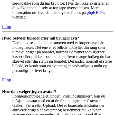
sprogpakke som du har brug for. Hvis den ikke eksisterer er
du velkommen til selv at foretage oversættelsen. Mere
information om hvordan dette gøres findes på
phpBB ®
's
websted.
Top
Hvad betyder billedet efter mit brugernavn?
Der kan vises to billeder sammen med et brugernavn når
indlæg læses. Det ene er et billede tilknyttet din rang som
tilmeldt bruger på boardet, normalt udformet som stjerner,
kasser eller prikker, som indikerer hvor mange indlæg du har
skrevet eller din status på boardet. Det andet, normalt et større
billede, er kendt som en avatar og er sædvanligvis unikt og
personligt for hver bruger.
Top
Hvordan vælger jeg en avatar?
I brugerkontrolpanelet, under "Profilindstillinger", kan du
tilføje en avatar med en af de fire muligheder: Gravatar,
Galleri, Fjern eller Upload. Det er boardadministrator der
aktiverer brugen af avatarer og bestemmer hvilke typer
avatarer der kan anvendes. Hvis du ikke er i stand til at