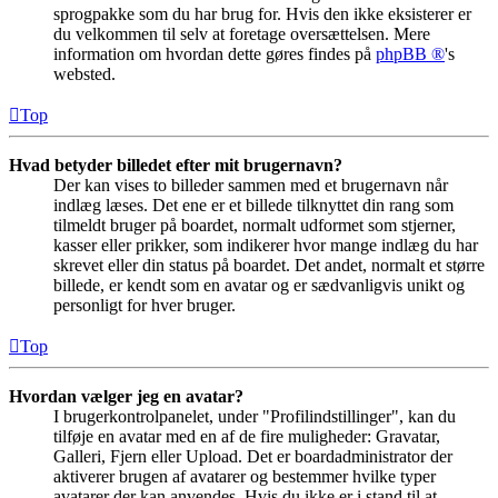
sprogpakke som du har brug for. Hvis den ikke eksisterer er
du velkommen til selv at foretage oversættelsen. Mere
information om hvordan dette gøres findes på
phpBB ®
's
websted.
Top
Hvad betyder billedet efter mit brugernavn?
Der kan vises to billeder sammen med et brugernavn når
indlæg læses. Det ene er et billede tilknyttet din rang som
tilmeldt bruger på boardet, normalt udformet som stjerner,
kasser eller prikker, som indikerer hvor mange indlæg du har
skrevet eller din status på boardet. Det andet, normalt et større
billede, er kendt som en avatar og er sædvanligvis unikt og
personligt for hver bruger.
Top
Hvordan vælger jeg en avatar?
I brugerkontrolpanelet, under "Profilindstillinger", kan du
tilføje en avatar med en af de fire muligheder: Gravatar,
Galleri, Fjern eller Upload. Det er boardadministrator der
aktiverer brugen af avatarer og bestemmer hvilke typer
avatarer der kan anvendes. Hvis du ikke er i stand til at