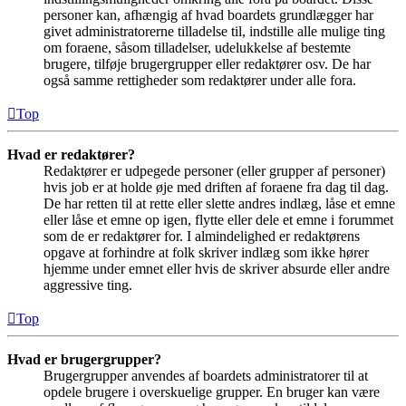
personer kan, afhængig af hvad boardets grundlægger har
givet administratorerne tilladelse til, indstille alle mulige ting
om foraene, såsom tilladelser, udelukkelse af bestemte
brugere, tilføje brugergrupper eller redaktører osv. De har
også samme rettigheder som redaktører under alle fora.
Top
Hvad er redaktører?
Redaktører er udpegede personer (eller grupper af personer)
hvis job er at holde øje med driften af foraene fra dag til dag.
De har retten til at rette eller slette andres indlæg, låse et emne
eller låse et emne op igen, flytte eller dele et emne i forummet
som de er redaktører for. I almindelighed er redaktørens
opgave at forhindre at folk skriver indlæg som ikke hører
hjemme under emnet eller hvis de skriver absurde eller andre
aggressive ting.
Top
Hvad er brugergrupper?
Brugergrupper anvendes af boardets administratorer til at
opdele brugere i overskuelige grupper. En bruger kan være