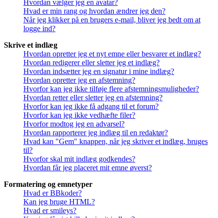
Hvordan vælger jeg en avatar?
Hvad er min rang og hvordan ændrer jeg den?
Når jeg klikker på en brugers e-mail, bliver jeg bedt om at
logge ind?
Skrive et indlæg
Hvordan opretter jeg et nyt emne eller besvarer et indlæg?
Hvordan redigerer eller sletter jeg et indlæg?
Hvordan indsætter jeg en signatur i mine indlæg?
Hvordan opretter jeg en afstemning?
Hvorfor kan jeg ikke tilføje flere afstemningsmuligheder?
Hvordan retter eller sletter jeg en afstemning?
Hvorfor kan jeg ikke få adgang til et forum?
Hvorfor kan jeg ikke vedhæfte filer?
Hvorfor modtog jeg en advarsel?
Hvordan rapporterer jeg indlæg til en redaktør?
Hvad kan "Gem" knappen, når jeg skriver et indlæg, bruges
til?
Hvorfor skal mit indlæg godkendes?
Hvordan får jeg placeret mit emne øverst?
Formatering og emnetyper
Hvad er BBkoder?
Kan jeg bruge HTML?
Hvad er smileys?