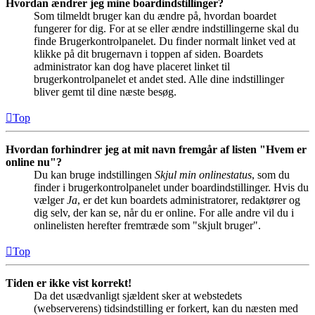
Hvordan ændrer jeg mine boardindstillinger?
Som tilmeldt bruger kan du ændre på, hvordan boardet
fungerer for dig. For at se eller ændre indstillingerne skal du
finde Brugerkontrolpanelet. Du finder normalt linket ved at
klikke på dit brugernavn i toppen af siden. Boardets
administrator kan dog have placeret linket til
brugerkontrolpanelet et andet sted. Alle dine indstillinger
bliver gemt til dine næste besøg.
Top
Hvordan forhindrer jeg at mit navn fremgår af listen "Hvem er
online nu"?
Du kan bruge indstillingen
Skjul min onlinestatus
, som du
finder i brugerkontrolpanelet under boardindstillinger. Hvis du
vælger
Ja
, er det kun boardets administratorer, redaktører og
dig selv, der kan se, når du er online. For alle andre vil du i
onlinelisten herefter fremtræde som "skjult bruger".
Top
Tiden er ikke vist korrekt!
Da det usædvanligt sjældent sker at webstedets
(webserverens) tidsindstilling er forkert, kan du næsten med