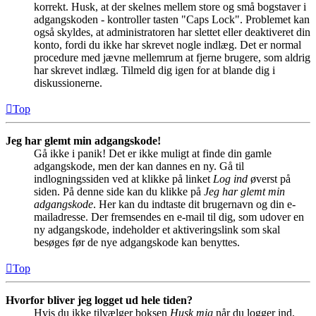
korrekt. Husk, at der skelnes mellem store og små bogstaver i
adgangskoden - kontroller tasten "Caps Lock". Problemet kan
også skyldes, at administratoren har slettet eller deaktiveret din
konto, fordi du ikke har skrevet nogle indlæg. Det er normal
procedure med jævne mellemrum at fjerne brugere, som aldrig
har skrevet indlæg. Tilmeld dig igen for at blande dig i
diskussionerne.
Top
Jeg har glemt min adgangskode!
Gå ikke i panik! Det er ikke muligt at finde din gamle
adgangskode, men der kan dannes en ny. Gå til
indlogningssiden ved at klikke på linket
Log ind
øverst på
siden. På denne side kan du klikke på
Jeg har glemt min
adgangskode
. Her kan du indtaste dit brugernavn og din e-
mailadresse. Der fremsendes en e-mail til dig, som udover en
ny adgangskode, indeholder et aktiveringslink som skal
besøges før de nye adgangskode kan benyttes.
Top
Hvorfor bliver jeg logget ud hele tiden?
Hvis du ikke tilvælger boksen
Husk mig
når du logger ind,