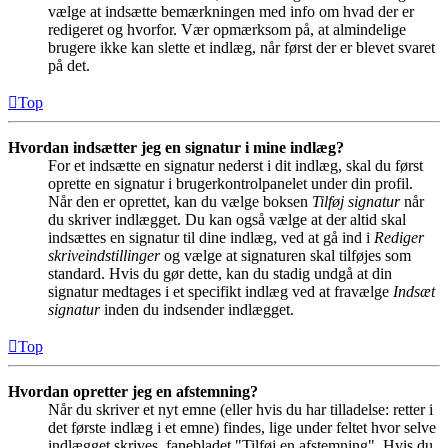
vælge at indsætte bemærkningen med info om hvad der er
redigeret og hvorfor. Vær opmærksom på, at almindelige
brugere ikke kan slette et indlæg, når først der er blevet svaret
på det.
Top
Hvordan indsætter jeg en signatur i mine indlæg?
For et indsætte en signatur nederst i dit indlæg, skal du først
oprette en signatur i brugerkontrolpanelet under din profil.
Når den er oprettet, kan du vælge boksen
Tilføj signatur
når
du skriver indlægget. Du kan også vælge at der altid skal
indsættes en signatur til dine indlæg, ved at gå ind i
Rediger
skriveindstillinger
og vælge at signaturen skal tilføjes som
standard. Hvis du gør dette, kan du stadig undgå at din
signatur medtages i et specifikt indlæg ved at fravælge
Indsæt
signatur
inden du indsender indlægget.
Top
Hvordan opretter jeg en afstemning?
Når du skriver et nyt emne (eller hvis du har tilladelse: retter i
det første indlæg i et emne) findes, lige under feltet hvor selve
indlægget skrives, fanebladet "Tilføj en afstemning". Hvis du