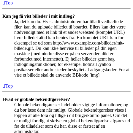
Top
Kan jeg få vist billeder i mit indlæg?
Ja, det kan du. Hvis administratoren har tilladt vedhæftede
filer, kan du uploade billedet til boardet. Ellers kan det være
nødvendigt med et link til et andet websted (komplet URL)
hvor billedet altid kan hentes fra. En komplet URL kan for
eksempel se ud som http://www.example.com/billeder/mit-
billede.gif. Du kan ikke henvise til billeder på din egen
maskine (medmindre disse er på en server der altid er
forbundet med Internettet). Ej heller billeder gemt bag
indlogningsfunktioner, for eksempel hotmail-/yahoo-
postkasser eller andre steder beskyttet af adgangskoder. For at
vise et billede skal du anvende BBkode [img].
Top
Hvad er globale bekendtgørelser?
Globale bekendtgørelser indeholder vigtige informationer, og
du bør læse dem når muligt. Globale bekendtgørelser vises i
toppen af alle fora og tillige i dit brugerkontrolpanel. Om det
er muligt for dig at skrive en global bekendtgørelse afgøres ud
fra de tilladelser som du har, disse er fastsat af en
administrator.