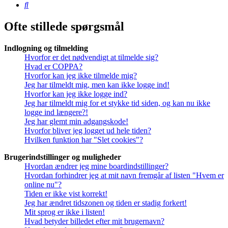
Søg
Ofte stillede spørgsmål
Indlogning og tilmelding
Hvorfor er det nødvendigt at tilmelde sig?
Hvad er COPPA?
Hvorfor kan jeg ikke tilmelde mig?
Jeg har tilmeldt mig, men kan ikke logge ind!
Hvorfor kan jeg ikke logge ind?
Jeg har tilmeldt mig for et stykke tid siden, og kan nu ikke
logge ind længere?!
Jeg har glemt min adgangskode!
Hvorfor bliver jeg logget ud hele tiden?
Hvilken funktion har "Slet cookies"?
Brugerindstillinger og muligheder
Hvordan ændrer jeg mine boardindstillinger?
Hvordan forhindrer jeg at mit navn fremgår af listen "Hvem er
online nu"?
Tiden er ikke vist korrekt!
Jeg har ændret tidszonen og tiden er stadig forkert!
Mit sprog er ikke i listen!
Hvad betyder billedet efter mit brugernavn?