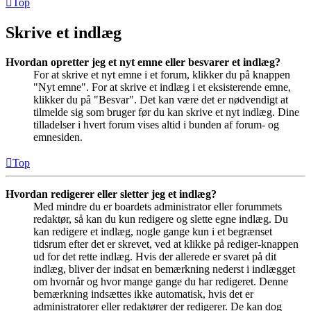
Top
Skrive et indlæg
Hvordan opretter jeg et nyt emne eller besvarer et indlæg?
For at skrive et nyt emne i et forum, klikker du på knappen
"Nyt emne". For at skrive et indlæg i et eksisterende emne,
klikker du på "Besvar". Det kan være det er nødvendigt at
tilmelde sig som bruger før du kan skrive et nyt indlæg. Dine
tilladelser i hvert forum vises altid i bunden af forum- og
emnesiden.
Top
Hvordan redigerer eller sletter jeg et indlæg?
Med mindre du er boardets administrator eller forummets
redaktør, så kan du kun redigere og slette egne indlæg. Du
kan redigere et indlæg, nogle gange kun i et begrænset
tidsrum efter det er skrevet, ved at klikke på rediger-knappen
ud for det rette indlæg. Hvis der allerede er svaret på dit
indlæg, bliver der indsat en bemærkning nederst i indlægget
om hvornår og hvor mange gange du har redigeret. Denne
bemærkning indsættes ikke automatisk, hvis det er
administratorer eller redaktører der redigerer. De kan dog