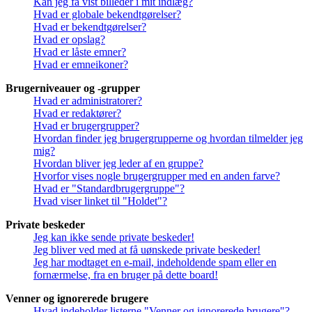
Kan jeg få vist billeder i mit indlæg?
Hvad er globale bekendtgørelser?
Hvad er bekendtgørelser?
Hvad er opslag?
Hvad er låste emner?
Hvad er emneikoner?
Brugerniveauer og -grupper
Hvad er administratorer?
Hvad er redaktører?
Hvad er brugergrupper?
Hvordan finder jeg brugergrupperne og hvordan tilmelder jeg
mig?
Hvordan bliver jeg leder af en gruppe?
Hvorfor vises nogle brugergrupper med en anden farve?
Hvad er "Standardbrugergruppe"?
Hvad viser linket til "Holdet"?
Private beskeder
Jeg kan ikke sende private beskeder!
Jeg bliver ved med at få uønskede private beskeder!
Jeg har modtaget en e-mail, indeholdende spam eller en
fornærmelse, fra en bruger på dette board!
Venner og ignorerede brugere
Hvad indeholder listerne "Venner og ignorerede brugere"?