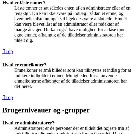
Hvad er låste emner?
Låste emner er sat således enten af en administrator eller af en
redaktør. Du kan ikke svare på indlæg i sådan et emne, og
eventuelle afstemninger vil ligeledes være afsluttede. Emnet
kan være blevet låst af en administrator eller redaktør af
mange årsager. Du kan også have mulighed for at låse dine
egne emner, afhængig af de tilladelser administratoren har
tildelt dig.
Top
Hvad er emneikoner?
Emneikoner er små billeder som kan tilknyttes et indlæg for at
indikere indholdet i emnet. Muligheden for at anvende
emneikonerne afhænger af de tilladelser administratoren har
defineret.
Top
Brugerniveauer og -grupper
Hvad er administratorer?
Administratorer er de personer der er tildelt det højeste trin af
indstillingsmuligheder omkring alle fora på boardet. Disse