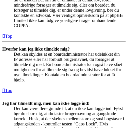
mindreårige forsøger at tilmelde sig, eller om boardet, du
forsøger at tilmelde dig, er under denne lovgivning, bør du
kontakte en advokat. Vær venligst opmærksom på at phpBB
Limited ikke kan rådgive yderligere i sager omhandlende
COPPA.
Top
Hvorfor kan jeg ikke tilmelde mig?
Det kan skyldes at en boardadministrator har udelukket din
IP-adresse eller har forbudt brugernavnet, du forsøger at
tilmelde dig med. En boardadministrator kan også have slået
muligheden for at tilmelde sig fra og bevidst have lukket for
nye tilmeldinger. Kontakt en boardadministrator for at få
hjælp.
Top
Jeg har tilmeldt mig, men kan ikke logge ind!
Der kan være flere grunde til, at du ikke kan logge ind. Først
bør du sikre dig, at du taster brugernavn og adgangskode
korrekt. Husk, at der skelnes mellem store og små bogstaver i
adgangskoden - kontroller tasten "Caps Lock". Hvis