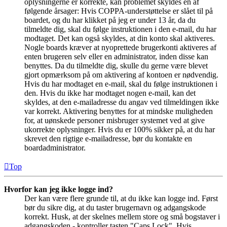
oplysningerne er korrekte, kan problemet skyldes en af
følgende årsager: Hvis COPPA-understøttelse er slået til på
boardet, og du har klikket på jeg er under 13 år, da du
tilmeldte dig, skal du følge instruktionen i den e-mail, du har
modtaget. Det kan også skyldes, at din konto skal aktiveres.
Nogle boards kræver at nyoprettede brugerkonti aktiveres af
enten brugeren selv eller en administrator, inden disse kan
benyttes. Da du tilmeldte dig, skulle du gerne være blevet
gjort opmærksom på om aktivering af kontoen er nødvendig.
Hvis du har modtaget en e-mail, skal du følge instruktionen i
den. Hvis du ikke har modtaget nogen e-mail, kan det
skyldes, at den e-mailadresse du angav ved tilmeldingen ikke
var korrekt. Aktivering benyttes for at mindske muligheden
for, at uønskede personer misbruger systemet ved at give
ukorrekte oplysninger. Hvis du er 100% sikker på, at du har
skrevet den rigtige e-mailadresse, bør du kontakte en
boardadministrator.
Top
Hvorfor kan jeg ikke logge ind?
Der kan være flere grunde til, at du ikke kan logge ind. Først
bør du sikre dig, at du taster brugernavn og adgangskode
korrekt. Husk, at der skelnes mellem store og små bogstaver i
adgangskoden - kontroller tasten "Caps Lock". Hvis