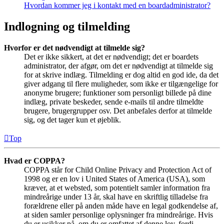
Hvordan kommer jeg i kontakt med en boardadministrator?
Indlogning og tilmelding
Hvorfor er det nødvendigt at tilmelde sig?
Det er ikke sikkert, at det er nødvendigt; det er boardets
administrator, der afgør, om det er nødvendigt at tilmelde sig
for at skrive indlæg. Tilmelding er dog altid en god ide, da det
giver adgang til flere muligheder, som ikke er tilgængelige for
anonyme brugere; funktioner som personligt billede på dine
indlæg, private beskeder, sende e-mails til andre tilmeldte
brugere, brugergrupper osv. Det anbefales derfor at tilmelde
sig, og det tager kun et øjeblik.
Top
Hvad er COPPA?
COPPA står for Child Online Privacy and Protection Act of
1998 og er en lov i United States of America (USA), som
kræver, at et websted, som potentielt samler information fra
mindreårige under 13 år, skal have en skriftlig tilladelse fra
forældrene eller på anden måde have en legal godkendelse af,
at siden samler personlige oplysninger fra mindreårige. Hvis
du er usikker på, om du er omfattet af denne lov, fordi