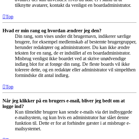
tilknytte avatarer, kontakt da venligst en boardadministrator.
Top
Hvad er min rang og hvordan ændrer jeg den?
Din rang, som vises under dit brugernavn, indikerer særlige
brugere, for eksempel medlemskab af bestemte brugergrupper,
herunder redaktører og administratorer. Du kan ikke ændre
teksten for en rang, de er indstillet af en boardadministrator.
Misbrug venligst ikke boardet ved at skrive unødvendige
indlæg blot for at forøge din rang. De fleste boards vil ikke
tolerere dette, og en redaktør eller administrator vil simpelthen
formindske dit antal indlæg.
Top
Når jeg klikker på en brugers e-mail, bliver jeg bedt om at
logge ind?
Kun tilmeldte brugere kan sende e-mails via det indbyggede
e-mailsystem, og kun hvis en administrator har slået denne
funktion til. Dette er for at forhindre gæster i at misbruge e-
mailsystemet.