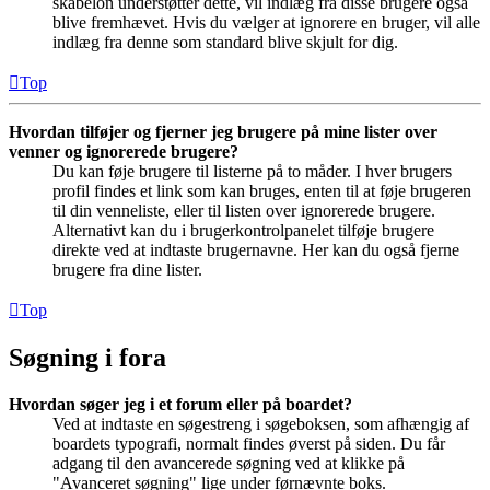
skabelon understøtter dette, vil indlæg fra disse brugere også
blive fremhævet. Hvis du vælger at ignorere en bruger, vil alle
indlæg fra denne som standard blive skjult for dig.
Top
Hvordan tilføjer og fjerner jeg brugere på mine lister over
venner og ignorerede brugere?
Du kan føje brugere til listerne på to måder. I hver brugers
profil findes et link som kan bruges, enten til at føje brugeren
til din venneliste, eller til listen over ignorerede brugere.
Alternativt kan du i brugerkontrolpanelet tilføje brugere
direkte ved at indtaste brugernavne. Her kan du også fjerne
brugere fra dine lister.
Top
Søgning i fora
Hvordan søger jeg i et forum eller på boardet?
Ved at indtaste en søgestreng i søgeboksen, som afhængig af
boardets typografi, normalt findes øverst på siden. Du får
adgang til den avancerede søgning ved at klikke på
"Avanceret søgning" lige under førnævnte boks.