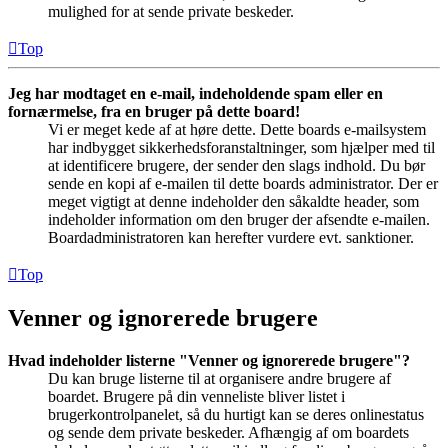
mulighed for at sende private beskeder.
Top
Jeg har modtaget en e-mail, indeholdende spam eller en
fornærmelse, fra en bruger på dette board!
Vi er meget kede af at høre dette. Dette boards e-mailsystem
har indbygget sikkerhedsforanstaltninger, som hjælper med til
at identificere brugere, der sender den slags indhold. Du bør
sende en kopi af e-mailen til dette boards administrator. Der er
meget vigtigt at denne indeholder den såkaldte header, som
indeholder information om den bruger der afsendte e-mailen.
Boardadministratoren kan herefter vurdere evt. sanktioner.
Top
Venner og ignorerede brugere
Hvad indeholder listerne "Venner og ignorerede brugere"?
Du kan bruge listerne til at organisere andre brugere af
boardet. Brugere på din venneliste bliver listet i
brugerkontrolpanelet, så du hurtigt kan se deres onlinestatus
og sende dem private beskeder. Afhængig af om boardets