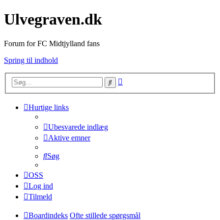
Ulvegraven.dk
Forum for FC Midtjylland fans
Spring til indhold
Avanceret
Søg
søgning
Hurtige links
Ubesvarede indlæg
Aktive emner
Søg
OSS
Log ind
Tilmeld
Boardindeks
Ofte stillede spørgsmål