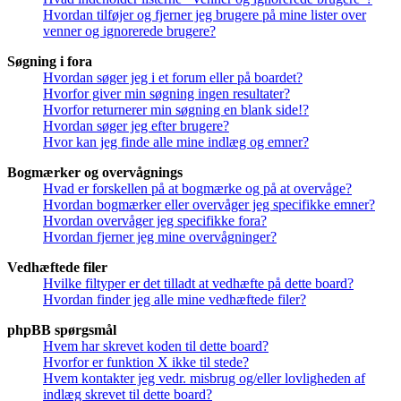
Hvordan tilføjer og fjerner jeg brugere på mine lister over
venner og ignorerede brugere?
Søgning i fora
Hvordan søger jeg i et forum eller på boardet?
Hvorfor giver min søgning ingen resultater?
Hvorfor returnerer min søgning en blank side!?
Hvordan søger jeg efter brugere?
Hvor kan jeg finde alle mine indlæg og emner?
Bogmærker og overvågnings
Hvad er forskellen på at bogmærke og på at overvåge?
Hvordan bogmærker eller overvåger jeg specifikke emner?
Hvordan overvåger jeg specifikke fora?
Hvordan fjerner jeg mine overvågninger?
Vedhæftede filer
Hvilke filtyper er det tilladt at vedhæfte på dette board?
Hvordan finder jeg alle mine vedhæftede filer?
phpBB spørgsmål
Hvem har skrevet koden til dette board?
Hvorfor er funktion X ikke til stede?
Hvem kontakter jeg vedr. misbrug og/eller lovligheden af
indlæg skrevet til dette board?