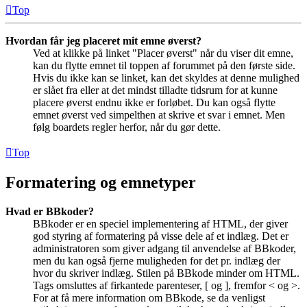
Top
Hvordan får jeg placeret mit emne øverst?
Ved at klikke på linket "Placer øverst" når du viser dit emne,
kan du flytte emnet til toppen af forummet på den første side.
Hvis du ikke kan se linket, kan det skyldes at denne mulighed
er slået fra eller at det mindst tilladte tidsrum for at kunne
placere øverst endnu ikke er forløbet. Du kan også flytte
emnet øverst ved simpelthen at skrive et svar i emnet. Men
følg boardets regler herfor, når du gør dette.
Top
Formatering og emnetyper
Hvad er BBkoder?
BBkoder er en speciel implementering af HTML, der giver
god styring af formatering på visse dele af et indlæg. Det er
administratoren som giver adgang til anvendelse af BBkoder,
men du kan også fjerne muligheden for det pr. indlæg der
hvor du skriver indlæg. Stilen på BBkode minder om HTML.
Tags omsluttes af firkantede parenteser, [ og ], fremfor < og >.
For at få mere information om BBkode, se da venligst