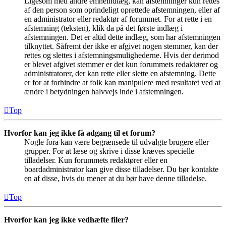
Ligesom med andre emneindlæg, kan afstemninger kun rettes
af den person som oprindeligt oprettede afstemningen, eller af
en administrator eller redaktør af forummet. For at rette i en
afstemning (teksten), klik da på det første indlæg i
afstemningen. Det er altid dette indlæg, som har afstemningen
tilknyttet. Såfremt der ikke er afgivet nogen stemmer, kan der
rettes og slettes i afstemningsmulighederne. Hvis der derimod
er blevet afgivet stemmer er det kun forummets redaktører og
administratorer, der kan rette eller slette en afstemning. Dette
er for at forhindre at folk kan manipulere med resultatet ved at
ændre i betydningen halvvejs inde i afstemningen.
Top
Hvorfor kan jeg ikke få adgang til et forum?
Nogle fora kan være begrænsede til udvalgte brugere eller
grupper. For at læse og skrive i disse kræves specielle
tilladelser. Kun forummets redaktører eller en
boardadministrator kan give disse tilladelser. Du bør kontakte
en af disse, hvis du mener at du bør have denne tilladelse.
Top
Hvorfor kan jeg ikke vedhæfte filer?