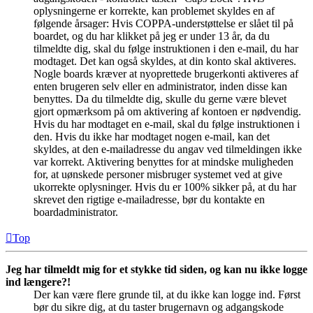
oplysningerne er korrekte, kan problemet skyldes en af
følgende årsager: Hvis COPPA-understøttelse er slået til på
boardet, og du har klikket på jeg er under 13 år, da du
tilmeldte dig, skal du følge instruktionen i den e-mail, du har
modtaget. Det kan også skyldes, at din konto skal aktiveres.
Nogle boards kræver at nyoprettede brugerkonti aktiveres af
enten brugeren selv eller en administrator, inden disse kan
benyttes. Da du tilmeldte dig, skulle du gerne være blevet
gjort opmærksom på om aktivering af kontoen er nødvendig.
Hvis du har modtaget en e-mail, skal du følge instruktionen i
den. Hvis du ikke har modtaget nogen e-mail, kan det
skyldes, at den e-mailadresse du angav ved tilmeldingen ikke
var korrekt. Aktivering benyttes for at mindske muligheden
for, at uønskede personer misbruger systemet ved at give
ukorrekte oplysninger. Hvis du er 100% sikker på, at du har
skrevet den rigtige e-mailadresse, bør du kontakte en
boardadministrator.
Top
Jeg har tilmeldt mig for et stykke tid siden, og kan nu ikke logge
ind længere?!
Der kan være flere grunde til, at du ikke kan logge ind. Først
bør du sikre dig, at du taster brugernavn og adgangskode