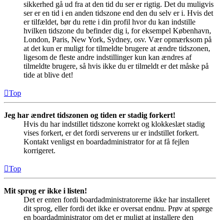
sikkerhed gå ud fra at den tid du ser er rigtig. Det du muligvis
ser er en tid i en anden tidszone end den du selv er i. Hvis det
er tilfældet, bør du rette i din profil hvor du kan indstille
hvilken tidszone du befinder dig i, for eksempel København,
London, Paris, New York, Sydney, osv. Vær opmærksom på
at det kun er muligt for tilmeldte brugere at ændre tidszonen,
ligesom de fleste andre indstillinger kun kan ændres af
tilmeldte brugere, så hvis ikke du er tilmeldt er det måske på
tide at blive det!
Top
Jeg har ændret tidszonen og tiden er stadig forkert!
Hvis du har indstillet tidszone korrekt og klokkeslæt stadig
vises forkert, er det fordi serverens ur er indstillet forkert.
Kontakt venligst en boardadministrator for at få fejlen
korrigeret.
Top
Mit sprog er ikke i listen!
Det er enten fordi boardadministratorerne ikke har installeret
dit sprog, eller fordi det ikke er oversat endnu. Prøv at spørge
en boardadministrator om det er muligt at installere den