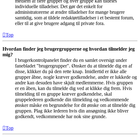
medlem af flere grupper og hver gruppe kan tildeles
individuelle tilladelser. Det gør det enkelt for
administratorerne at ændre tilladelser for mange brugere
samtidig, som at tildele redaktørtilladelser i et bestemt forum,
eller til at give brugere adgang til private fora.
Top
Hvordan finder jeg brugergrupperne og hvordan tilmelder jeg
mig?
I brugerkontrolpanelet finder du en samlet oversigt under
fanebladet "brugergrupper". Ønsker du at tilmelde dig en af
disse, klikker du på den rette knap. Imidlertid er ikke alle
grupper åbne, nogle kræver godkendelse, andre er lukkede og
andre kan desuden have skjult medlemmerne. Hvis gruppen
er en åben, kan du tilmelde dig ved at klikke dig frem. Hvis
tilmelding til en gruppe kræver godkendelse, skal
gruppelederen godkende din tilmelding og vedkommende
ønsker måske en begrundelse for dit ønske om at tilmelde dig
gruppen. Plag ikke lederen hvis din ansøgning ikke bliver
godkendt, vedkommende har nok sine grunde.
Top