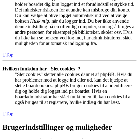
holder boardet dig kun logget ind et forudindstillet stykke tid.
Det mindsker risikoen for at andre kan misbruge din konto.
Du kan vælge at blive logget automatisk ind ved at vælge
boksen
Husk mig
, når du logger ind. Du bør ikke anvende
denne indstilling på en offentlig computer, som også bruges af
andre personer, for eksempel på biblioteker, skoler osv. Hvis
du ikke kan se boksen ved log ind, har administratoren slået
muligheden for automatisk indlogning fra.
Top
Hvilken funktion har "Slet cookies"?
"Slet cookies" sletter alle cookies dannet af phpBB. Hvis du
har problemer med at logge ind eller ud, kan det hjælpe at
slette boardcookies. phpBB bruger cookies til at identificere
dig og holde dig logget ind på boardet. Hvis en
boardadministrator har slået funktionen til, kan cookies bl.a.
også bruges til at registrere, hvilke indlæg du har læst.
Top
Brugerindstillinger og muligheder