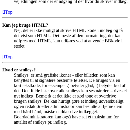
vejledningen som der er adgang til der hvor du skriver indlæg.
Top
Kan jeg bruge HTML?
Nej, det er ikke muligt at skrive HTML-kode i indlæg og få
det vist som HTML. Det meste af den formatering, der kan
udføres med HTML, kan udføres ved at anvende BBkode i
stedet.
Top
Hvad er smileys?
Smileys, er små grafiske ikoner - eller billeder, som kan
benyttes til at signalere bestemte følelser. De bruges via en
kort tekstkode, for eksempel :) betyder glad, :( betyder ked af
det. Den fulde liste over alle smileys kan ses når der skrives et
nyt indlæg. Bemærk at det ikke er god tone at overdrive
brugen smileys. De kan hurtigt gøre et indlæg uoverskueligt,
og en redaktør eller administrator kan beslutte at fjerne dem
med hård hånd, måske endda selve indlægget.
Boardadministratoren kan også have sat et maksimum for
antallet af smileys pr. indlæg.