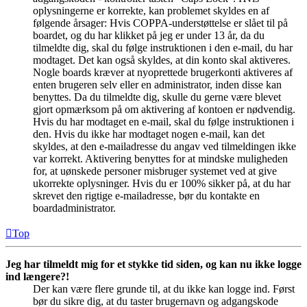
oplysningerne er korrekte, kan problemet skyldes en af
følgende årsager: Hvis COPPA-understøttelse er slået til på
boardet, og du har klikket på jeg er under 13 år, da du
tilmeldte dig, skal du følge instruktionen i den e-mail, du har
modtaget. Det kan også skyldes, at din konto skal aktiveres.
Nogle boards kræver at nyoprettede brugerkonti aktiveres af
enten brugeren selv eller en administrator, inden disse kan
benyttes. Da du tilmeldte dig, skulle du gerne være blevet
gjort opmærksom på om aktivering af kontoen er nødvendig.
Hvis du har modtaget en e-mail, skal du følge instruktionen i
den. Hvis du ikke har modtaget nogen e-mail, kan det
skyldes, at den e-mailadresse du angav ved tilmeldingen ikke
var korrekt. Aktivering benyttes for at mindske muligheden
for, at uønskede personer misbruger systemet ved at give
ukorrekte oplysninger. Hvis du er 100% sikker på, at du har
skrevet den rigtige e-mailadresse, bør du kontakte en
boardadministrator.
Top
Jeg har tilmeldt mig for et stykke tid siden, og kan nu ikke logge
ind længere?!
Der kan være flere grunde til, at du ikke kan logge ind. Først
bør du sikre dig, at du taster brugernavn og adgangskode