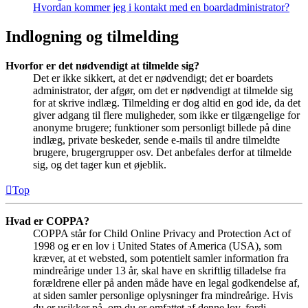
Hvordan kommer jeg i kontakt med en boardadministrator?
Indlogning og tilmelding
Hvorfor er det nødvendigt at tilmelde sig?
Det er ikke sikkert, at det er nødvendigt; det er boardets
administrator, der afgør, om det er nødvendigt at tilmelde sig
for at skrive indlæg. Tilmelding er dog altid en god ide, da det
giver adgang til flere muligheder, som ikke er tilgængelige for
anonyme brugere; funktioner som personligt billede på dine
indlæg, private beskeder, sende e-mails til andre tilmeldte
brugere, brugergrupper osv. Det anbefales derfor at tilmelde
sig, og det tager kun et øjeblik.
Top
Hvad er COPPA?
COPPA står for Child Online Privacy and Protection Act of
1998 og er en lov i United States of America (USA), som
kræver, at et websted, som potentielt samler information fra
mindreårige under 13 år, skal have en skriftlig tilladelse fra
forældrene eller på anden måde have en legal godkendelse af,
at siden samler personlige oplysninger fra mindreårige. Hvis
du er usikker på, om du er omfattet af denne lov, fordi