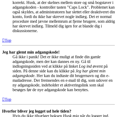
korrekt. Husk, at der skelnes mellem store og små bogstaver i
adgangskoden - kontroller tasten "Caps Lock". Problemet kan
også skyldes, at administratoren har slettet eller deaktiveret din
konto, fordi du ikke har skrevet nogle indlæg. Det er normal
procedure med jævne mellemrum at fjerne brugere, som aldrig
har skrevet indlæg. Tilmeld dig igen for at blande dig i
diskussionerne.
Top
Jeg har glemt min adgangskode!
Gå ikke i panik! Det er ikke muligt at finde din gamle
adgangskode, men der kan dannes en ny. Gå til
indlogningssiden ved at klikke på linket
Log ind
øverst på
siden. På denne side kan du klikke på
Jeg har glemt min
adgangskode
. Her kan du indtaste dit brugernavn og din e-
mailadresse. Der fremsendes en e-mail til dig, som udover en
ny adgangskode, indeholder et aktiveringslink som skal
besøges før de nye adgangskode kan benyttes.
Top
Hvorfor bliver jeg logget ud hele tiden?
Hvis du ikke tilvælger boksen
Husk mig
når du logger ind,