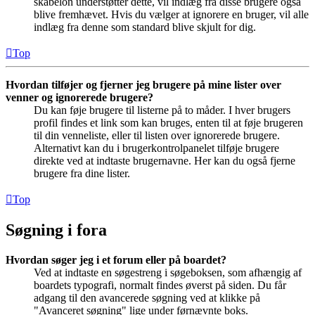
skabelon understøtter dette, vil indlæg fra disse brugere også
blive fremhævet. Hvis du vælger at ignorere en bruger, vil alle
indlæg fra denne som standard blive skjult for dig.
Top
Hvordan tilføjer og fjerner jeg brugere på mine lister over
venner og ignorerede brugere?
Du kan føje brugere til listerne på to måder. I hver brugers
profil findes et link som kan bruges, enten til at føje brugeren
til din venneliste, eller til listen over ignorerede brugere.
Alternativt kan du i brugerkontrolpanelet tilføje brugere
direkte ved at indtaste brugernavne. Her kan du også fjerne
brugere fra dine lister.
Top
Søgning i fora
Hvordan søger jeg i et forum eller på boardet?
Ved at indtaste en søgestreng i søgeboksen, som afhængig af
boardets typografi, normalt findes øverst på siden. Du får
adgang til den avancerede søgning ved at klikke på
"Avanceret søgning" lige under førnævnte boks.