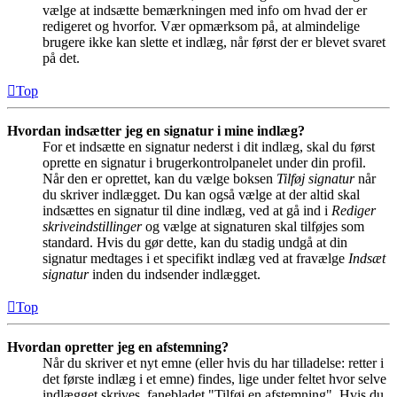
vælge at indsætte bemærkningen med info om hvad der er
redigeret og hvorfor. Vær opmærksom på, at almindelige
brugere ikke kan slette et indlæg, når først der er blevet svaret
på det.
Top
Hvordan indsætter jeg en signatur i mine indlæg?
For et indsætte en signatur nederst i dit indlæg, skal du først
oprette en signatur i brugerkontrolpanelet under din profil.
Når den er oprettet, kan du vælge boksen
Tilføj signatur
når
du skriver indlægget. Du kan også vælge at der altid skal
indsættes en signatur til dine indlæg, ved at gå ind i
Rediger
skriveindstillinger
og vælge at signaturen skal tilføjes som
standard. Hvis du gør dette, kan du stadig undgå at din
signatur medtages i et specifikt indlæg ved at fravælge
Indsæt
signatur
inden du indsender indlægget.
Top
Hvordan opretter jeg en afstemning?
Når du skriver et nyt emne (eller hvis du har tilladelse: retter i
det første indlæg i et emne) findes, lige under feltet hvor selve
indlægget skrives, fanebladet "Tilføj en afstemning". Hvis du