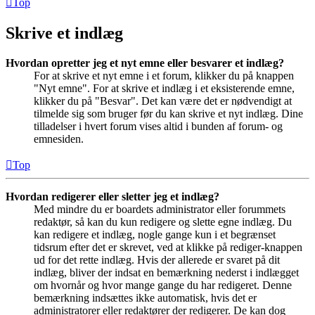
Top
Skrive et indlæg
Hvordan opretter jeg et nyt emne eller besvarer et indlæg?
For at skrive et nyt emne i et forum, klikker du på knappen
"Nyt emne". For at skrive et indlæg i et eksisterende emne,
klikker du på "Besvar". Det kan være det er nødvendigt at
tilmelde sig som bruger før du kan skrive et nyt indlæg. Dine
tilladelser i hvert forum vises altid i bunden af forum- og
emnesiden.
Top
Hvordan redigerer eller sletter jeg et indlæg?
Med mindre du er boardets administrator eller forummets
redaktør, så kan du kun redigere og slette egne indlæg. Du
kan redigere et indlæg, nogle gange kun i et begrænset
tidsrum efter det er skrevet, ved at klikke på rediger-knappen
ud for det rette indlæg. Hvis der allerede er svaret på dit
indlæg, bliver der indsat en bemærkning nederst i indlægget
om hvornår og hvor mange gange du har redigeret. Denne
bemærkning indsættes ikke automatisk, hvis det er
administratorer eller redaktører der redigerer. De kan dog