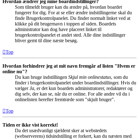
Hvordan ændrer jeg mine boardindstillinger?
Som tilmeldt bruger kan du ændre på, hvordan boardet
fungerer for dig. For at se eller ændre indstillingerne skal du
finde Brugerkontrolpanelet. Du finder normalt linket ved at
klikke på dit brugernavn i toppen af siden. Boardets
administrator kan dog have placeret linket til
brugerkontrolpanelet et andet sted. Alle dine indstillinger
bliver gemt til dine næste besøg.
Top
Hvordan forhindrer jeg at mit navn fremgår af listen "Hvem er
online nu"?
Du kan bruge indstillingen
Skjul min onlinestatus
, som du
finder i brugerkontrolpanelet under boardindstillinger. Hvis du
vælger
Ja
, er det kun boardets administratorer, redaktører og
dig selv, der kan se, når du er online. For alle andre vil du i
onlinelisten herefter fremtræde som "skjult bruger".
Top
Tiden er ikke vist korrekt!
Da det usædvanligt sjældent sker at webstedets
(webserverens) tidsindstilling er forkert, kan du næsten med