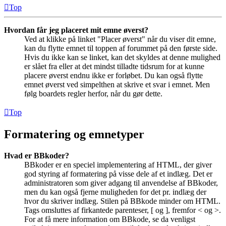
Top
Hvordan får jeg placeret mit emne øverst?
Ved at klikke på linket "Placer øverst" når du viser dit emne,
kan du flytte emnet til toppen af forummet på den første side.
Hvis du ikke kan se linket, kan det skyldes at denne mulighed
er slået fra eller at det mindst tilladte tidsrum for at kunne
placere øverst endnu ikke er forløbet. Du kan også flytte
emnet øverst ved simpelthen at skrive et svar i emnet. Men
følg boardets regler herfor, når du gør dette.
Top
Formatering og emnetyper
Hvad er BBkoder?
BBkoder er en speciel implementering af HTML, der giver
god styring af formatering på visse dele af et indlæg. Det er
administratoren som giver adgang til anvendelse af BBkoder,
men du kan også fjerne muligheden for det pr. indlæg der
hvor du skriver indlæg. Stilen på BBkode minder om HTML.
Tags omsluttes af firkantede parenteser, [ og ], fremfor < og >.
For at få mere information om BBkode, se da venligst