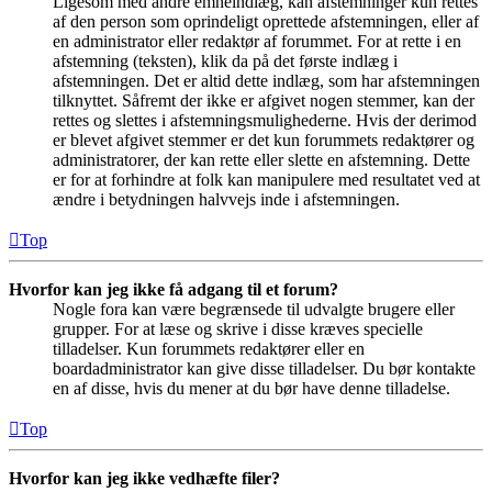
Ligesom med andre emneindlæg, kan afstemninger kun rettes
af den person som oprindeligt oprettede afstemningen, eller af
en administrator eller redaktør af forummet. For at rette i en
afstemning (teksten), klik da på det første indlæg i
afstemningen. Det er altid dette indlæg, som har afstemningen
tilknyttet. Såfremt der ikke er afgivet nogen stemmer, kan der
rettes og slettes i afstemningsmulighederne. Hvis der derimod
er blevet afgivet stemmer er det kun forummets redaktører og
administratorer, der kan rette eller slette en afstemning. Dette
er for at forhindre at folk kan manipulere med resultatet ved at
ændre i betydningen halvvejs inde i afstemningen.
Top
Hvorfor kan jeg ikke få adgang til et forum?
Nogle fora kan være begrænsede til udvalgte brugere eller
grupper. For at læse og skrive i disse kræves specielle
tilladelser. Kun forummets redaktører eller en
boardadministrator kan give disse tilladelser. Du bør kontakte
en af disse, hvis du mener at du bør have denne tilladelse.
Top
Hvorfor kan jeg ikke vedhæfte filer?