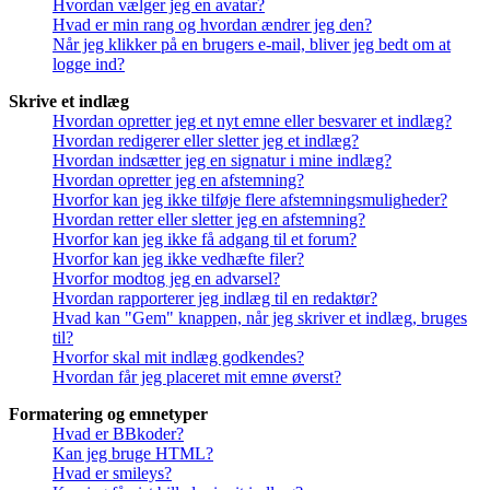
Hvordan vælger jeg en avatar?
Hvad er min rang og hvordan ændrer jeg den?
Når jeg klikker på en brugers e-mail, bliver jeg bedt om at
logge ind?
Skrive et indlæg
Hvordan opretter jeg et nyt emne eller besvarer et indlæg?
Hvordan redigerer eller sletter jeg et indlæg?
Hvordan indsætter jeg en signatur i mine indlæg?
Hvordan opretter jeg en afstemning?
Hvorfor kan jeg ikke tilføje flere afstemningsmuligheder?
Hvordan retter eller sletter jeg en afstemning?
Hvorfor kan jeg ikke få adgang til et forum?
Hvorfor kan jeg ikke vedhæfte filer?
Hvorfor modtog jeg en advarsel?
Hvordan rapporterer jeg indlæg til en redaktør?
Hvad kan "Gem" knappen, når jeg skriver et indlæg, bruges
til?
Hvorfor skal mit indlæg godkendes?
Hvordan får jeg placeret mit emne øverst?
Formatering og emnetyper
Hvad er BBkoder?
Kan jeg bruge HTML?
Hvad er smileys?