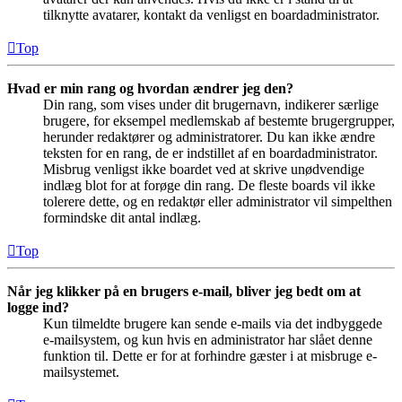
tilknytte avatarer, kontakt da venligst en boardadministrator.
Top
Hvad er min rang og hvordan ændrer jeg den?
Din rang, som vises under dit brugernavn, indikerer særlige
brugere, for eksempel medlemskab af bestemte brugergrupper,
herunder redaktører og administratorer. Du kan ikke ændre
teksten for en rang, de er indstillet af en boardadministrator.
Misbrug venligst ikke boardet ved at skrive unødvendige
indlæg blot for at forøge din rang. De fleste boards vil ikke
tolerere dette, og en redaktør eller administrator vil simpelthen
formindske dit antal indlæg.
Top
Når jeg klikker på en brugers e-mail, bliver jeg bedt om at
logge ind?
Kun tilmeldte brugere kan sende e-mails via det indbyggede
e-mailsystem, og kun hvis en administrator har slået denne
funktion til. Dette er for at forhindre gæster i at misbruge e-
mailsystemet.