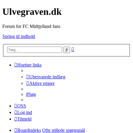
Ulvegraven.dk
Forum for FC Midtjylland fans
Spring til indhold
Avanceret
Søg
søgning
Hurtige links
Ubesvarede indlæg
Aktive emner
Søg
OSS
Log ind
Tilmeld
Boardindeks
Ofte stillede spørgsmål