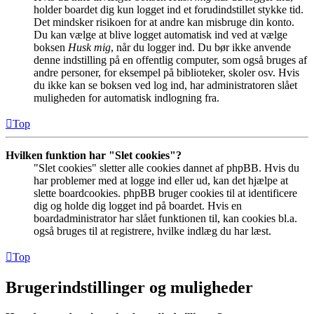
holder boardet dig kun logget ind et forudindstillet stykke tid.
Det mindsker risikoen for at andre kan misbruge din konto.
Du kan vælge at blive logget automatisk ind ved at vælge
boksen
Husk mig
, når du logger ind. Du bør ikke anvende
denne indstilling på en offentlig computer, som også bruges af
andre personer, for eksempel på biblioteker, skoler osv. Hvis
du ikke kan se boksen ved log ind, har administratoren slået
muligheden for automatisk indlogning fra.
Top
Hvilken funktion har "Slet cookies"?
"Slet cookies" sletter alle cookies dannet af phpBB. Hvis du
har problemer med at logge ind eller ud, kan det hjælpe at
slette boardcookies. phpBB bruger cookies til at identificere
dig og holde dig logget ind på boardet. Hvis en
boardadministrator har slået funktionen til, kan cookies bl.a.
også bruges til at registrere, hvilke indlæg du har læst.
Top
Brugerindstillinger og muligheder