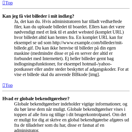
Top
Kan jeg få vist billeder i mit indlæg?
Ja, det kan du. Hvis administratoren har tilladt vedhæftede
filer, kan du uploade billedet til boardet. Ellers kan det være
nødvendigt med et link til et andet websted (komplet URL)
hvor billedet altid kan hentes fra. En komplet URL kan for
eksempel se ud som http://www.example.com/billeder/mit-
billede.gif. Du kan ikke henvise til billeder på din egen
maskine (medmindre disse er på en server der altid er
forbundet med Internettet). Ej heller billeder gemt bag
indlogningsfunktioner, for eksempel hotmail-/yahoo-
postkasser eller andre steder beskyttet af adgangskoder. For at
vise et billede skal du anvende BBkode [img].
Top
Hvad er globale bekendtgørelser?
Globale bekendtgørelser indeholder vigtige informationer, og
du bør læse dem når muligt. Globale bekendtgørelser vises i
toppen af alle fora og tillige i dit brugerkontrolpanel. Om det
er muligt for dig at skrive en global bekendtgørelse afgøres ud
fra de tilladelser som du har, disse er fastsat af en
administrator.