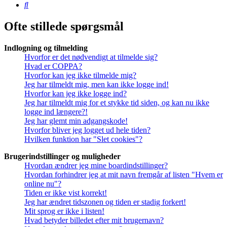
Søg
Ofte stillede spørgsmål
Indlogning og tilmelding
Hvorfor er det nødvendigt at tilmelde sig?
Hvad er COPPA?
Hvorfor kan jeg ikke tilmelde mig?
Jeg har tilmeldt mig, men kan ikke logge ind!
Hvorfor kan jeg ikke logge ind?
Jeg har tilmeldt mig for et stykke tid siden, og kan nu ikke
logge ind længere?!
Jeg har glemt min adgangskode!
Hvorfor bliver jeg logget ud hele tiden?
Hvilken funktion har "Slet cookies"?
Brugerindstillinger og muligheder
Hvordan ændrer jeg mine boardindstillinger?
Hvordan forhindrer jeg at mit navn fremgår af listen "Hvem er
online nu"?
Tiden er ikke vist korrekt!
Jeg har ændret tidszonen og tiden er stadig forkert!
Mit sprog er ikke i listen!
Hvad betyder billedet efter mit brugernavn?