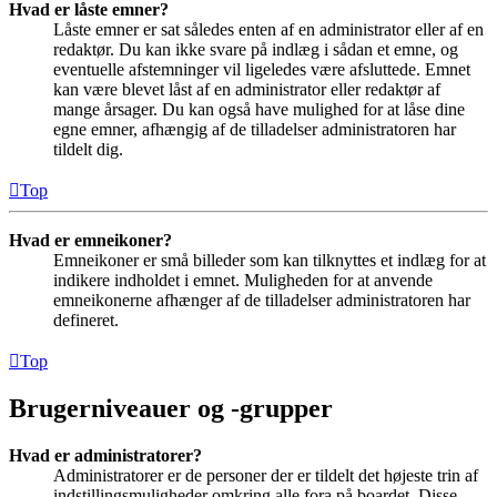
Hvad er låste emner?
Låste emner er sat således enten af en administrator eller af en
redaktør. Du kan ikke svare på indlæg i sådan et emne, og
eventuelle afstemninger vil ligeledes være afsluttede. Emnet
kan være blevet låst af en administrator eller redaktør af
mange årsager. Du kan også have mulighed for at låse dine
egne emner, afhængig af de tilladelser administratoren har
tildelt dig.
Top
Hvad er emneikoner?
Emneikoner er små billeder som kan tilknyttes et indlæg for at
indikere indholdet i emnet. Muligheden for at anvende
emneikonerne afhænger af de tilladelser administratoren har
defineret.
Top
Brugerniveauer og -grupper
Hvad er administratorer?
Administratorer er de personer der er tildelt det højeste trin af
indstillingsmuligheder omkring alle fora på boardet. Disse