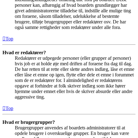
personer kan, afhængig af hvad boardets grundlægger har
givet administratorerne tilladelse til, indstille alle mulige ting
om foraene, såsom tilladelser, udelukkelse af bestemte
brugere, tilføje brugergrupper eller redaktører osv. De har
også samme rettigheder som redaktører under alle fora.
Top
Hvad er redaktører?
Redaktører er udpegede personer (eller grupper af personer)
hvis job er at holde øje med driften af foraene fra dag til dag.
De har retten til at rette eller slette andres indlæg, låse et emne
eller låse et emne op igen, flytte eller dele et emne i forummet
som de er redaktører for. I almindelighed er redaktørens
opgave at forhindre at folk skriver indlæg som ikke hører
hjemme under emnet eller hvis de skriver absurde eller andre
aggressive ting.
Top
Hvad er brugergrupper?
Brugergrupper anvendes af boardets administratorer til at
opdele brugere i overskuelige grupper. En bruger kan være