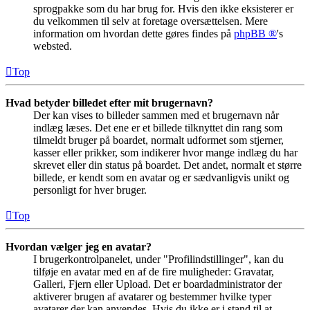
sprogpakke som du har brug for. Hvis den ikke eksisterer er
du velkommen til selv at foretage oversættelsen. Mere
information om hvordan dette gøres findes på
phpBB ®
's
websted.
Top
Hvad betyder billedet efter mit brugernavn?
Der kan vises to billeder sammen med et brugernavn når
indlæg læses. Det ene er et billede tilknyttet din rang som
tilmeldt bruger på boardet, normalt udformet som stjerner,
kasser eller prikker, som indikerer hvor mange indlæg du har
skrevet eller din status på boardet. Det andet, normalt et større
billede, er kendt som en avatar og er sædvanligvis unikt og
personligt for hver bruger.
Top
Hvordan vælger jeg en avatar?
I brugerkontrolpanelet, under "Profilindstillinger", kan du
tilføje en avatar med en af de fire muligheder: Gravatar,
Galleri, Fjern eller Upload. Det er boardadministrator der
aktiverer brugen af avatarer og bestemmer hvilke typer
avatarer der kan anvendes. Hvis du ikke er i stand til at