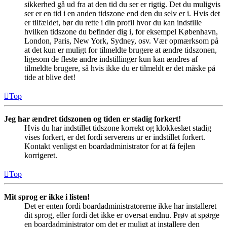
sikkerhed gå ud fra at den tid du ser er rigtig. Det du muligvis
ser er en tid i en anden tidszone end den du selv er i. Hvis det
er tilfældet, bør du rette i din profil hvor du kan indstille
hvilken tidszone du befinder dig i, for eksempel København,
London, Paris, New York, Sydney, osv. Vær opmærksom på
at det kun er muligt for tilmeldte brugere at ændre tidszonen,
ligesom de fleste andre indstillinger kun kan ændres af
tilmeldte brugere, så hvis ikke du er tilmeldt er det måske på
tide at blive det!
Top
Jeg har ændret tidszonen og tiden er stadig forkert!
Hvis du har indstillet tidszone korrekt og klokkeslæt stadig
vises forkert, er det fordi serverens ur er indstillet forkert.
Kontakt venligst en boardadministrator for at få fejlen
korrigeret.
Top
Mit sprog er ikke i listen!
Det er enten fordi boardadministratorerne ikke har installeret
dit sprog, eller fordi det ikke er oversat endnu. Prøv at spørge
en boardadministrator om det er muligt at installere den