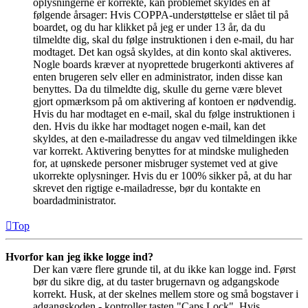
oplysningerne er korrekte, kan problemet skyldes en af
følgende årsager: Hvis COPPA-understøttelse er slået til på
boardet, og du har klikket på jeg er under 13 år, da du
tilmeldte dig, skal du følge instruktionen i den e-mail, du har
modtaget. Det kan også skyldes, at din konto skal aktiveres.
Nogle boards kræver at nyoprettede brugerkonti aktiveres af
enten brugeren selv eller en administrator, inden disse kan
benyttes. Da du tilmeldte dig, skulle du gerne være blevet
gjort opmærksom på om aktivering af kontoen er nødvendig.
Hvis du har modtaget en e-mail, skal du følge instruktionen i
den. Hvis du ikke har modtaget nogen e-mail, kan det
skyldes, at den e-mailadresse du angav ved tilmeldingen ikke
var korrekt. Aktivering benyttes for at mindske muligheden
for, at uønskede personer misbruger systemet ved at give
ukorrekte oplysninger. Hvis du er 100% sikker på, at du har
skrevet den rigtige e-mailadresse, bør du kontakte en
boardadministrator.
Top
Hvorfor kan jeg ikke logge ind?
Der kan være flere grunde til, at du ikke kan logge ind. Først
bør du sikre dig, at du taster brugernavn og adgangskode
korrekt. Husk, at der skelnes mellem store og små bogstaver i
adgangskoden - kontroller tasten "Caps Lock". Hvis