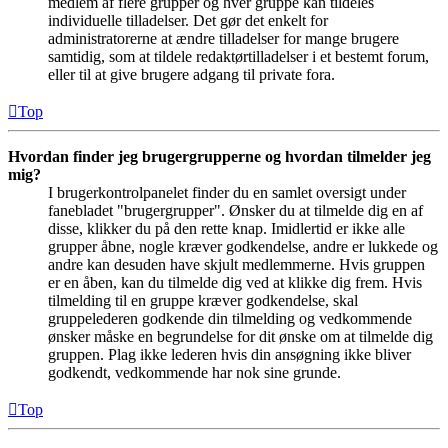
medlem af flere grupper og hver gruppe kan tildeles
individuelle tilladelser. Det gør det enkelt for
administratorerne at ændre tilladelser for mange brugere
samtidig, som at tildele redaktørtilladelser i et bestemt forum,
eller til at give brugere adgang til private fora.
Top
Hvordan finder jeg brugergrupperne og hvordan tilmelder jeg
mig?
I brugerkontrolpanelet finder du en samlet oversigt under
fanebladet "brugergrupper". Ønsker du at tilmelde dig en af
disse, klikker du på den rette knap. Imidlertid er ikke alle
grupper åbne, nogle kræver godkendelse, andre er lukkede og
andre kan desuden have skjult medlemmerne. Hvis gruppen
er en åben, kan du tilmelde dig ved at klikke dig frem. Hvis
tilmelding til en gruppe kræver godkendelse, skal
gruppelederen godkende din tilmelding og vedkommende
ønsker måske en begrundelse for dit ønske om at tilmelde dig
gruppen. Plag ikke lederen hvis din ansøgning ikke bliver
godkendt, vedkommende har nok sine grunde.
Top