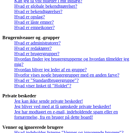
Kan jeg få vist billeder i mit indlæg?
Hvad er globale bekendtgørelser?
Hvad er bekendtgørelser?
Hvad er opslag?
Hvad er låste emner?
Hvad er emneikoner?
Brugerniveauer og -grupper
Hvad er administratorer?
Hvad er redaktører?
Hvad er brugergrupper?
Hvordan finder jeg brugergrupperne og hvordan tilmelder jeg
mig?
Hvordan bliver jeg leder af en gruppe?
Hvorfor vises nogle brugergrupper med en anden farve?
Hvad er "Standardbrugergruppe"?
Hvad viser linket til "Holdet"?
Private beskeder
Jeg kan ikke sende private beskeder!
Jeg bliver ved med at få uønskede private beskeder!
Jeg har modtaget en e-mail, indeholdende spam eller en
fornærmelse, fra en bruger på dette board!
Venner og ignorerede brugere
Hvad indeholder listerne "Venner og ignorerede brugere"?