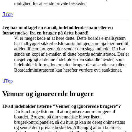
mulighed for at sende private beskeder.
Top
Jeg har modtaget en e-mail, indeholdende spam eller en
fornærmelse, fra en bruger på dette board!
Vi er meget kede af at høre dette. Dette boards e-mailsystem
har indbygget sikkerhedsforanstaltninger, som hjælper med til
at identificere brugere, der sender den slags indhold. Du bør
sende en kopi af e-mailen til dette boards administrator. Der er
meget vigtigt at denne indeholder den såkaldte header, som
indeholder information om den bruger der afsendte e-mailen.
Boardadministratoren kan herefter vurdere evt. sanktioner.
Top
Venner og ignorerede brugere
Hvad indeholder listerne "Venner og ignorerede brugere"?
Du kan bruge listerne til at organisere andre brugere af
boardet. Brugere på din venneliste bliver listet i
brugerkontrolpanelet, så du hurtigt kan se deres onlinestatus
og sende dem private beskeder. Afhængig af om boardets