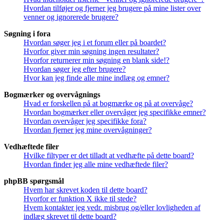
Hvordan tilføjer og fjerner jeg brugere på mine lister over
venner og ignorerede brugere?
Søgning i fora
Hvordan søger jeg i et forum eller på boardet?
Hvorfor giver min søgning ingen resultater?
Hvorfor returnerer min søgning en blank side!?
Hvordan søger jeg efter brugere?
Hvor kan jeg finde alle mine indlæg og emner?
Bogmærker og overvågnings
Hvad er forskellen på at bogmærke og på at overvåge?
Hvordan bogmærker eller overvåger jeg specifikke emner?
Hvordan overvåger jeg specifikke fora?
Hvordan fjerner jeg mine overvågninger?
Vedhæftede filer
Hvilke filtyper er det tilladt at vedhæfte på dette board?
Hvordan finder jeg alle mine vedhæftede filer?
phpBB spørgsmål
Hvem har skrevet koden til dette board?
Hvorfor er funktion X ikke til stede?
Hvem kontakter jeg vedr. misbrug og/eller lovligheden af
indlæg skrevet til dette board?