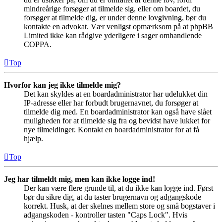
mindreårige forsøger at tilmelde sig, eller om boardet, du
forsøger at tilmelde dig, er under denne lovgivning, bør du
kontakte en advokat. Vær venligst opmærksom på at phpBB
Limited ikke kan rådgive yderligere i sager omhandlende
COPPA.
Top
Hvorfor kan jeg ikke tilmelde mig?
Det kan skyldes at en boardadministrator har udelukket din
IP-adresse eller har forbudt brugernavnet, du forsøger at
tilmelde dig med. En boardadministrator kan også have slået
muligheden for at tilmelde sig fra og bevidst have lukket for
nye tilmeldinger. Kontakt en boardadministrator for at få
hjælp.
Top
Jeg har tilmeldt mig, men kan ikke logge ind!
Der kan være flere grunde til, at du ikke kan logge ind. Først
bør du sikre dig, at du taster brugernavn og adgangskode
korrekt. Husk, at der skelnes mellem store og små bogstaver i
adgangskoden - kontroller tasten "Caps Lock". Hvis