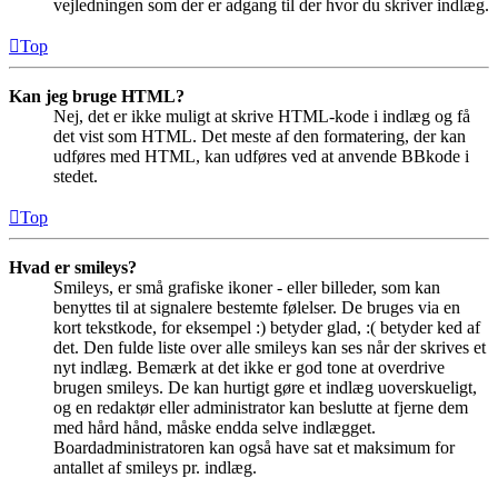
vejledningen som der er adgang til der hvor du skriver indlæg.
Top
Kan jeg bruge HTML?
Nej, det er ikke muligt at skrive HTML-kode i indlæg og få
det vist som HTML. Det meste af den formatering, der kan
udføres med HTML, kan udføres ved at anvende BBkode i
stedet.
Top
Hvad er smileys?
Smileys, er små grafiske ikoner - eller billeder, som kan
benyttes til at signalere bestemte følelser. De bruges via en
kort tekstkode, for eksempel :) betyder glad, :( betyder ked af
det. Den fulde liste over alle smileys kan ses når der skrives et
nyt indlæg. Bemærk at det ikke er god tone at overdrive
brugen smileys. De kan hurtigt gøre et indlæg uoverskueligt,
og en redaktør eller administrator kan beslutte at fjerne dem
med hård hånd, måske endda selve indlægget.
Boardadministratoren kan også have sat et maksimum for
antallet af smileys pr. indlæg.