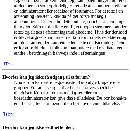
Ligesom med andre emneindlæg, kan afstemninger kun rettes
af den person som oprindeligt oprettede afstemningen, eller af
en administrator eller redaktør af forummet. For at rette i en
afstemning (teksten), klik da på det første indlæg i
afstemningen. Det er altid dette indlæg, som har afstemningen
tilknyttet. Såfremt der ikke er afgivet nogen stemmer, kan der
rettes og slettes i afstemningsmulighederne. Hvis der derimod
er blevet afgivet stemmer er det kun forummets redaktører og
administratorer, der kan rette eller slette en afstemning. Dette
er for at forhindre at folk kan manipulere med resultatet ved at
ændre i betydningen halvvejs inde i afstemningen.
Top
Hvorfor kan jeg ikke få adgang til et forum?
Nogle fora kan være begrænsede til udvalgte brugere eller
grupper. For at læse og skrive i disse kræves specielle
tilladelser. Kun forummets redaktører eller en
boardadministrator kan give disse tilladelser. Du bør kontakte
en af disse, hvis du mener at du bør have denne tilladelse.
Top
Hvorfor kan jeg ikke vedhæfte filer?