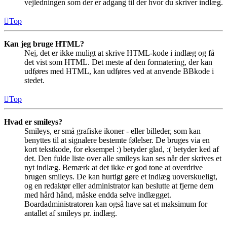
vejledningen som der er adgang til der hvor du skriver indlæg.
Top
Kan jeg bruge HTML?
Nej, det er ikke muligt at skrive HTML-kode i indlæg og få
det vist som HTML. Det meste af den formatering, der kan
udføres med HTML, kan udføres ved at anvende BBkode i
stedet.
Top
Hvad er smileys?
Smileys, er små grafiske ikoner - eller billeder, som kan
benyttes til at signalere bestemte følelser. De bruges via en
kort tekstkode, for eksempel :) betyder glad, :( betyder ked af
det. Den fulde liste over alle smileys kan ses når der skrives et
nyt indlæg. Bemærk at det ikke er god tone at overdrive
brugen smileys. De kan hurtigt gøre et indlæg uoverskueligt,
og en redaktør eller administrator kan beslutte at fjerne dem
med hård hånd, måske endda selve indlægget.
Boardadministratoren kan også have sat et maksimum for
antallet af smileys pr. indlæg.