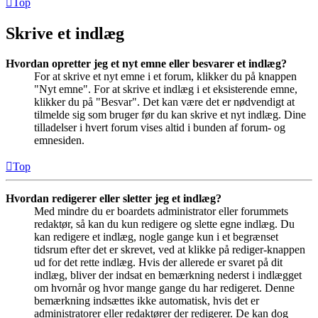
Top
Skrive et indlæg
Hvordan opretter jeg et nyt emne eller besvarer et indlæg?
For at skrive et nyt emne i et forum, klikker du på knappen
"Nyt emne". For at skrive et indlæg i et eksisterende emne,
klikker du på "Besvar". Det kan være det er nødvendigt at
tilmelde sig som bruger før du kan skrive et nyt indlæg. Dine
tilladelser i hvert forum vises altid i bunden af forum- og
emnesiden.
Top
Hvordan redigerer eller sletter jeg et indlæg?
Med mindre du er boardets administrator eller forummets
redaktør, så kan du kun redigere og slette egne indlæg. Du
kan redigere et indlæg, nogle gange kun i et begrænset
tidsrum efter det er skrevet, ved at klikke på rediger-knappen
ud for det rette indlæg. Hvis der allerede er svaret på dit
indlæg, bliver der indsat en bemærkning nederst i indlægget
om hvornår og hvor mange gange du har redigeret. Denne
bemærkning indsættes ikke automatisk, hvis det er
administratorer eller redaktører der redigerer. De kan dog