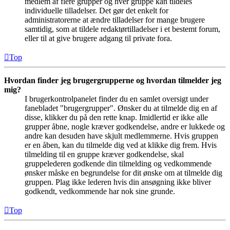
medlem af flere grupper og hver gruppe kan tildeles
individuelle tilladelser. Det gør det enkelt for
administratorerne at ændre tilladelser for mange brugere
samtidig, som at tildele redaktørtilladelser i et bestemt forum,
eller til at give brugere adgang til private fora.
Top
Hvordan finder jeg brugergrupperne og hvordan tilmelder jeg
mig?
I brugerkontrolpanelet finder du en samlet oversigt under
fanebladet "brugergrupper". Ønsker du at tilmelde dig en af
disse, klikker du på den rette knap. Imidlertid er ikke alle
grupper åbne, nogle kræver godkendelse, andre er lukkede og
andre kan desuden have skjult medlemmerne. Hvis gruppen
er en åben, kan du tilmelde dig ved at klikke dig frem. Hvis
tilmelding til en gruppe kræver godkendelse, skal
gruppelederen godkende din tilmelding og vedkommende
ønsker måske en begrundelse for dit ønske om at tilmelde dig
gruppen. Plag ikke lederen hvis din ansøgning ikke bliver
godkendt, vedkommende har nok sine grunde.
Top