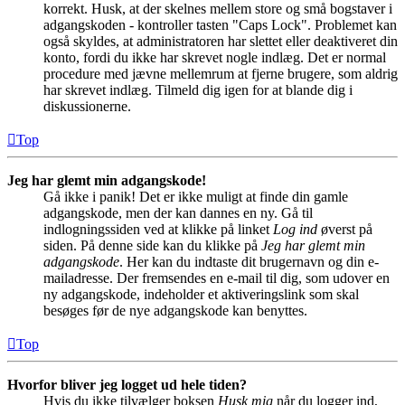
korrekt. Husk, at der skelnes mellem store og små bogstaver i
adgangskoden - kontroller tasten "Caps Lock". Problemet kan
også skyldes, at administratoren har slettet eller deaktiveret din
konto, fordi du ikke har skrevet nogle indlæg. Det er normal
procedure med jævne mellemrum at fjerne brugere, som aldrig
har skrevet indlæg. Tilmeld dig igen for at blande dig i
diskussionerne.
Top
Jeg har glemt min adgangskode!
Gå ikke i panik! Det er ikke muligt at finde din gamle
adgangskode, men der kan dannes en ny. Gå til
indlogningssiden ved at klikke på linket
Log ind
øverst på
siden. På denne side kan du klikke på
Jeg har glemt min
adgangskode
. Her kan du indtaste dit brugernavn og din e-
mailadresse. Der fremsendes en e-mail til dig, som udover en
ny adgangskode, indeholder et aktiveringslink som skal
besøges før de nye adgangskode kan benyttes.
Top
Hvorfor bliver jeg logget ud hele tiden?
Hvis du ikke tilvælger boksen
Husk mig
når du logger ind,