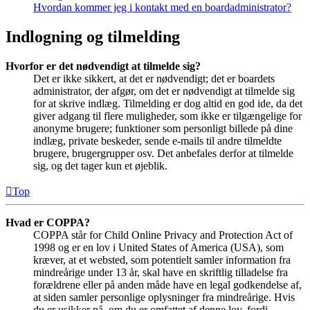
Hvordan kommer jeg i kontakt med en boardadministrator?
Indlogning og tilmelding
Hvorfor er det nødvendigt at tilmelde sig?
Det er ikke sikkert, at det er nødvendigt; det er boardets
administrator, der afgør, om det er nødvendigt at tilmelde sig
for at skrive indlæg. Tilmelding er dog altid en god ide, da det
giver adgang til flere muligheder, som ikke er tilgængelige for
anonyme brugere; funktioner som personligt billede på dine
indlæg, private beskeder, sende e-mails til andre tilmeldte
brugere, brugergrupper osv. Det anbefales derfor at tilmelde
sig, og det tager kun et øjeblik.
Top
Hvad er COPPA?
COPPA står for Child Online Privacy and Protection Act of
1998 og er en lov i United States of America (USA), som
kræver, at et websted, som potentielt samler information fra
mindreårige under 13 år, skal have en skriftlig tilladelse fra
forældrene eller på anden måde have en legal godkendelse af,
at siden samler personlige oplysninger fra mindreårige. Hvis
du er usikker på, om du er omfattet af denne lov, fordi