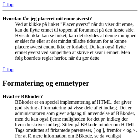
Top
Hvordan får jeg placeret mit emne øverst?
Ved at klikke på linket "Placer øverst" når du viser dit emne,
kan du flytte emnet til toppen af forummet på den første side.
Hvis du ikke kan se linket, kan det skyldes at denne mulighed
er slået fra eller at det mindst tilladte tidsrum for at kunne
placere øverst endnu ikke er forløbet. Du kan også flytte
emnet øverst ved simpelthen at skrive et svar i emnet. Men
følg boardets regler herfor, når du gør dette.
Top
Formatering og emnetyper
Hvad er BBkoder?
BBkoder er en speciel implementering af HTML, der giver
god styring af formatering på visse dele af et indlæg. Det er
administratoren som giver adgang til anvendelse af BBkoder,
men du kan også fjerne muligheden for det pr. indlæg der
hvor du skriver indlæg. Stilen på BBkode minder om HTML.
Tags omsluttes af firkantede parenteser, [ og ], fremfor < og >.
For at få mere information om BBkode, se da venligst