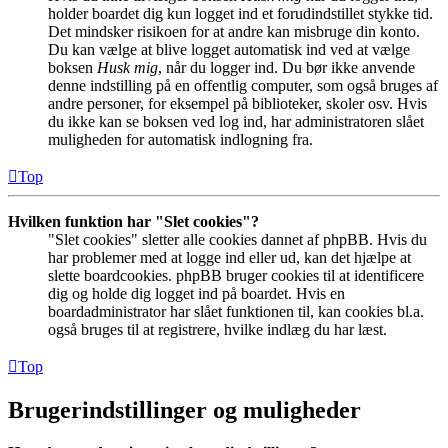
holder boardet dig kun logget ind et forudindstillet stykke tid.
Det mindsker risikoen for at andre kan misbruge din konto.
Du kan vælge at blive logget automatisk ind ved at vælge
boksen
Husk mig
, når du logger ind. Du bør ikke anvende
denne indstilling på en offentlig computer, som også bruges af
andre personer, for eksempel på biblioteker, skoler osv. Hvis
du ikke kan se boksen ved log ind, har administratoren slået
muligheden for automatisk indlogning fra.
Top
Hvilken funktion har "Slet cookies"?
"Slet cookies" sletter alle cookies dannet af phpBB. Hvis du
har problemer med at logge ind eller ud, kan det hjælpe at
slette boardcookies. phpBB bruger cookies til at identificere
dig og holde dig logget ind på boardet. Hvis en
boardadministrator har slået funktionen til, kan cookies bl.a.
også bruges til at registrere, hvilke indlæg du har læst.
Top
Brugerindstillinger og muligheder