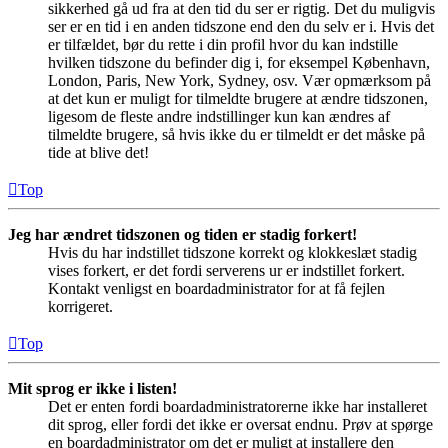
sikkerhed gå ud fra at den tid du ser er rigtig. Det du muligvis
ser er en tid i en anden tidszone end den du selv er i. Hvis det
er tilfældet, bør du rette i din profil hvor du kan indstille
hvilken tidszone du befinder dig i, for eksempel København,
London, Paris, New York, Sydney, osv. Vær opmærksom på
at det kun er muligt for tilmeldte brugere at ændre tidszonen,
ligesom de fleste andre indstillinger kun kan ændres af
tilmeldte brugere, så hvis ikke du er tilmeldt er det måske på
tide at blive det!
Top
Jeg har ændret tidszonen og tiden er stadig forkert!
Hvis du har indstillet tidszone korrekt og klokkeslæt stadig
vises forkert, er det fordi serverens ur er indstillet forkert.
Kontakt venligst en boardadministrator for at få fejlen
korrigeret.
Top
Mit sprog er ikke i listen!
Det er enten fordi boardadministratorerne ikke har installeret
dit sprog, eller fordi det ikke er oversat endnu. Prøv at spørge
en boardadministrator om det er muligt at installere den