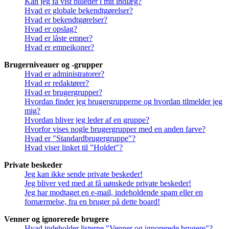
Kan jeg få vist billeder i mit indlæg?
Hvad er globale bekendtgørelser?
Hvad er bekendtgørelser?
Hvad er opslag?
Hvad er låste emner?
Hvad er emneikoner?
Brugerniveauer og -grupper
Hvad er administratorer?
Hvad er redaktører?
Hvad er brugergrupper?
Hvordan finder jeg brugergrupperne og hvordan tilmelder jeg
mig?
Hvordan bliver jeg leder af en gruppe?
Hvorfor vises nogle brugergrupper med en anden farve?
Hvad er "Standardbrugergruppe"?
Hvad viser linket til "Holdet"?
Private beskeder
Jeg kan ikke sende private beskeder!
Jeg bliver ved med at få uønskede private beskeder!
Jeg har modtaget en e-mail, indeholdende spam eller en
fornærmelse, fra en bruger på dette board!
Venner og ignorerede brugere
Hvad indeholder listerne "Venner og ignorerede brugere"?