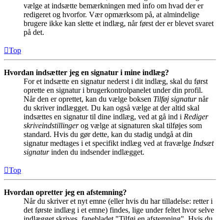
vælge at indsætte bemærkningen med info om hvad der er
redigeret og hvorfor. Vær opmærksom på, at almindelige
brugere ikke kan slette et indlæg, når først der er blevet svaret
på det.
Top
Hvordan indsætter jeg en signatur i mine indlæg?
For et indsætte en signatur nederst i dit indlæg, skal du først
oprette en signatur i brugerkontrolpanelet under din profil.
Når den er oprettet, kan du vælge boksen
Tilføj signatur
når
du skriver indlægget. Du kan også vælge at der altid skal
indsættes en signatur til dine indlæg, ved at gå ind i
Rediger
skriveindstillinger
og vælge at signaturen skal tilføjes som
standard. Hvis du gør dette, kan du stadig undgå at din
signatur medtages i et specifikt indlæg ved at fravælge
Indsæt
signatur
inden du indsender indlægget.
Top
Hvordan opretter jeg en afstemning?
Når du skriver et nyt emne (eller hvis du har tilladelse: retter i
det første indlæg i et emne) findes, lige under feltet hvor selve
indlægget skrives, fanebladet "Tilføj en afstemning". Hvis du