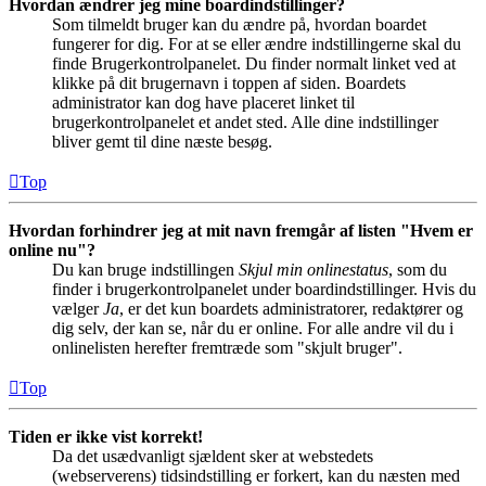
Hvordan ændrer jeg mine boardindstillinger?
Som tilmeldt bruger kan du ændre på, hvordan boardet
fungerer for dig. For at se eller ændre indstillingerne skal du
finde Brugerkontrolpanelet. Du finder normalt linket ved at
klikke på dit brugernavn i toppen af siden. Boardets
administrator kan dog have placeret linket til
brugerkontrolpanelet et andet sted. Alle dine indstillinger
bliver gemt til dine næste besøg.
Top
Hvordan forhindrer jeg at mit navn fremgår af listen "Hvem er
online nu"?
Du kan bruge indstillingen
Skjul min onlinestatus
, som du
finder i brugerkontrolpanelet under boardindstillinger. Hvis du
vælger
Ja
, er det kun boardets administratorer, redaktører og
dig selv, der kan se, når du er online. For alle andre vil du i
onlinelisten herefter fremtræde som "skjult bruger".
Top
Tiden er ikke vist korrekt!
Da det usædvanligt sjældent sker at webstedets
(webserverens) tidsindstilling er forkert, kan du næsten med