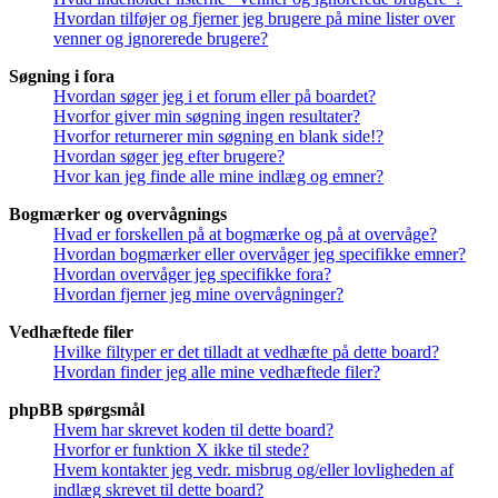
Hvordan tilføjer og fjerner jeg brugere på mine lister over
venner og ignorerede brugere?
Søgning i fora
Hvordan søger jeg i et forum eller på boardet?
Hvorfor giver min søgning ingen resultater?
Hvorfor returnerer min søgning en blank side!?
Hvordan søger jeg efter brugere?
Hvor kan jeg finde alle mine indlæg og emner?
Bogmærker og overvågnings
Hvad er forskellen på at bogmærke og på at overvåge?
Hvordan bogmærker eller overvåger jeg specifikke emner?
Hvordan overvåger jeg specifikke fora?
Hvordan fjerner jeg mine overvågninger?
Vedhæftede filer
Hvilke filtyper er det tilladt at vedhæfte på dette board?
Hvordan finder jeg alle mine vedhæftede filer?
phpBB spørgsmål
Hvem har skrevet koden til dette board?
Hvorfor er funktion X ikke til stede?
Hvem kontakter jeg vedr. misbrug og/eller lovligheden af
indlæg skrevet til dette board?