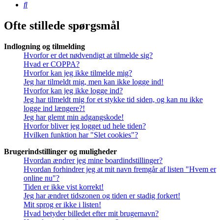
Søg
Ofte stillede spørgsmål
Indlogning og tilmelding
Hvorfor er det nødvendigt at tilmelde sig?
Hvad er COPPA?
Hvorfor kan jeg ikke tilmelde mig?
Jeg har tilmeldt mig, men kan ikke logge ind!
Hvorfor kan jeg ikke logge ind?
Jeg har tilmeldt mig for et stykke tid siden, og kan nu ikke
logge ind længere?!
Jeg har glemt min adgangskode!
Hvorfor bliver jeg logget ud hele tiden?
Hvilken funktion har "Slet cookies"?
Brugerindstillinger og muligheder
Hvordan ændrer jeg mine boardindstillinger?
Hvordan forhindrer jeg at mit navn fremgår af listen "Hvem er
online nu"?
Tiden er ikke vist korrekt!
Jeg har ændret tidszonen og tiden er stadig forkert!
Mit sprog er ikke i listen!
Hvad betyder billedet efter mit brugernavn?