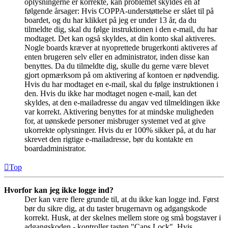
oplysningerne er korrekte, kan problemet skyldes en af
følgende årsager: Hvis COPPA-understøttelse er slået til på
boardet, og du har klikket på jeg er under 13 år, da du
tilmeldte dig, skal du følge instruktionen i den e-mail, du har
modtaget. Det kan også skyldes, at din konto skal aktiveres.
Nogle boards kræver at nyoprettede brugerkonti aktiveres af
enten brugeren selv eller en administrator, inden disse kan
benyttes. Da du tilmeldte dig, skulle du gerne være blevet
gjort opmærksom på om aktivering af kontoen er nødvendig.
Hvis du har modtaget en e-mail, skal du følge instruktionen i
den. Hvis du ikke har modtaget nogen e-mail, kan det
skyldes, at den e-mailadresse du angav ved tilmeldingen ikke
var korrekt. Aktivering benyttes for at mindske muligheden
for, at uønskede personer misbruger systemet ved at give
ukorrekte oplysninger. Hvis du er 100% sikker på, at du har
skrevet den rigtige e-mailadresse, bør du kontakte en
boardadministrator.
Top
Hvorfor kan jeg ikke logge ind?
Der kan være flere grunde til, at du ikke kan logge ind. Først
bør du sikre dig, at du taster brugernavn og adgangskode
korrekt. Husk, at der skelnes mellem store og små bogstaver i
adgangskoden - kontroller tasten "Caps Lock". Hvis