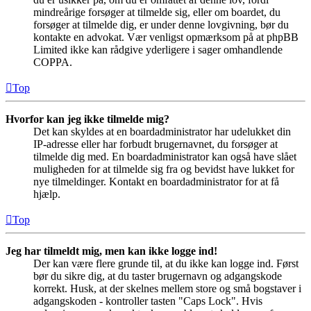
mindreårige forsøger at tilmelde sig, eller om boardet, du
forsøger at tilmelde dig, er under denne lovgivning, bør du
kontakte en advokat. Vær venligst opmærksom på at phpBB
Limited ikke kan rådgive yderligere i sager omhandlende
COPPA.
Top
Hvorfor kan jeg ikke tilmelde mig?
Det kan skyldes at en boardadministrator har udelukket din
IP-adresse eller har forbudt brugernavnet, du forsøger at
tilmelde dig med. En boardadministrator kan også have slået
muligheden for at tilmelde sig fra og bevidst have lukket for
nye tilmeldinger. Kontakt en boardadministrator for at få
hjælp.
Top
Jeg har tilmeldt mig, men kan ikke logge ind!
Der kan være flere grunde til, at du ikke kan logge ind. Først
bør du sikre dig, at du taster brugernavn og adgangskode
korrekt. Husk, at der skelnes mellem store og små bogstaver i
adgangskoden - kontroller tasten "Caps Lock". Hvis