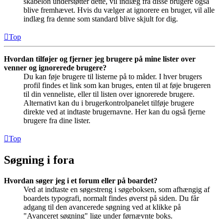
skabelon understøtter dette, vil indlæg fra disse brugere også
blive fremhævet. Hvis du vælger at ignorere en bruger, vil alle
indlæg fra denne som standard blive skjult for dig.
Top
Hvordan tilføjer og fjerner jeg brugere på mine lister over
venner og ignorerede brugere?
Du kan føje brugere til listerne på to måder. I hver brugers
profil findes et link som kan bruges, enten til at føje brugeren
til din venneliste, eller til listen over ignorerede brugere.
Alternativt kan du i brugerkontrolpanelet tilføje brugere
direkte ved at indtaste brugernavne. Her kan du også fjerne
brugere fra dine lister.
Top
Søgning i fora
Hvordan søger jeg i et forum eller på boardet?
Ved at indtaste en søgestreng i søgeboksen, som afhængig af
boardets typografi, normalt findes øverst på siden. Du får
adgang til den avancerede søgning ved at klikke på
"Avanceret søgning" lige under førnævnte boks.