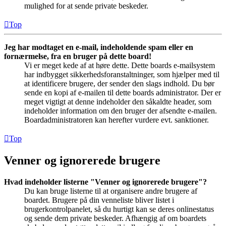
mulighed for at sende private beskeder.
Top
Jeg har modtaget en e-mail, indeholdende spam eller en
fornærmelse, fra en bruger på dette board!
Vi er meget kede af at høre dette. Dette boards e-mailsystem
har indbygget sikkerhedsforanstaltninger, som hjælper med til
at identificere brugere, der sender den slags indhold. Du bør
sende en kopi af e-mailen til dette boards administrator. Der er
meget vigtigt at denne indeholder den såkaldte header, som
indeholder information om den bruger der afsendte e-mailen.
Boardadministratoren kan herefter vurdere evt. sanktioner.
Top
Venner og ignorerede brugere
Hvad indeholder listerne "Venner og ignorerede brugere"?
Du kan bruge listerne til at organisere andre brugere af
boardet. Brugere på din venneliste bliver listet i
brugerkontrolpanelet, så du hurtigt kan se deres onlinestatus
og sende dem private beskeder. Afhængig af om boardets