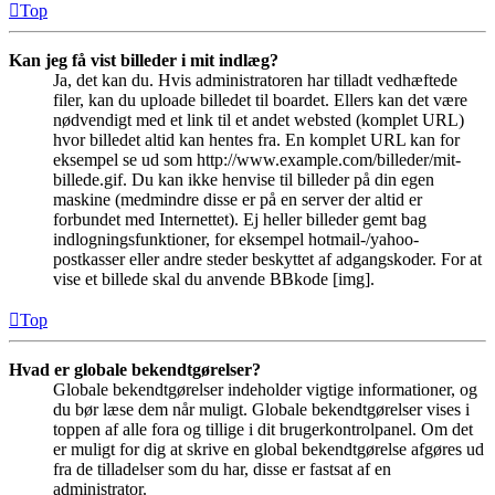
Top
Kan jeg få vist billeder i mit indlæg?
Ja, det kan du. Hvis administratoren har tilladt vedhæftede
filer, kan du uploade billedet til boardet. Ellers kan det være
nødvendigt med et link til et andet websted (komplet URL)
hvor billedet altid kan hentes fra. En komplet URL kan for
eksempel se ud som http://www.example.com/billeder/mit-
billede.gif. Du kan ikke henvise til billeder på din egen
maskine (medmindre disse er på en server der altid er
forbundet med Internettet). Ej heller billeder gemt bag
indlogningsfunktioner, for eksempel hotmail-/yahoo-
postkasser eller andre steder beskyttet af adgangskoder. For at
vise et billede skal du anvende BBkode [img].
Top
Hvad er globale bekendtgørelser?
Globale bekendtgørelser indeholder vigtige informationer, og
du bør læse dem når muligt. Globale bekendtgørelser vises i
toppen af alle fora og tillige i dit brugerkontrolpanel. Om det
er muligt for dig at skrive en global bekendtgørelse afgøres ud
fra de tilladelser som du har, disse er fastsat af en
administrator.