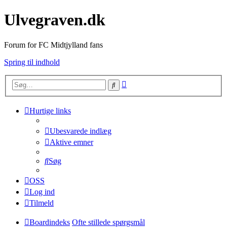
Ulvegraven.dk
Forum for FC Midtjylland fans
Spring til indhold
Avanceret
Søg
søgning
Hurtige links
Ubesvarede indlæg
Aktive emner
Søg
OSS
Log ind
Tilmeld
Boardindeks
Ofte stillede spørgsmål