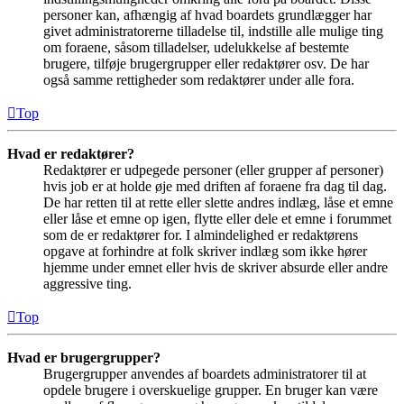
personer kan, afhængig af hvad boardets grundlægger har
givet administratorerne tilladelse til, indstille alle mulige ting
om foraene, såsom tilladelser, udelukkelse af bestemte
brugere, tilføje brugergrupper eller redaktører osv. De har
også samme rettigheder som redaktører under alle fora.
Top
Hvad er redaktører?
Redaktører er udpegede personer (eller grupper af personer)
hvis job er at holde øje med driften af foraene fra dag til dag.
De har retten til at rette eller slette andres indlæg, låse et emne
eller låse et emne op igen, flytte eller dele et emne i forummet
som de er redaktører for. I almindelighed er redaktørens
opgave at forhindre at folk skriver indlæg som ikke hører
hjemme under emnet eller hvis de skriver absurde eller andre
aggressive ting.
Top
Hvad er brugergrupper?
Brugergrupper anvendes af boardets administratorer til at
opdele brugere i overskuelige grupper. En bruger kan være