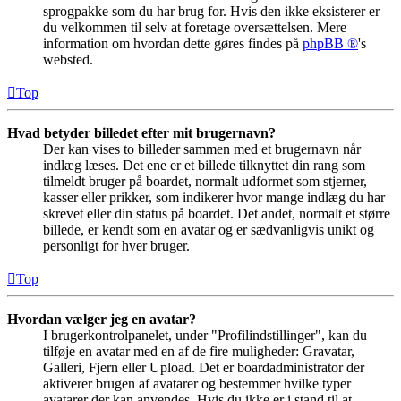
sprogpakke som du har brug for. Hvis den ikke eksisterer er
du velkommen til selv at foretage oversættelsen. Mere
information om hvordan dette gøres findes på
phpBB ®
's
websted.
Top
Hvad betyder billedet efter mit brugernavn?
Der kan vises to billeder sammen med et brugernavn når
indlæg læses. Det ene er et billede tilknyttet din rang som
tilmeldt bruger på boardet, normalt udformet som stjerner,
kasser eller prikker, som indikerer hvor mange indlæg du har
skrevet eller din status på boardet. Det andet, normalt et større
billede, er kendt som en avatar og er sædvanligvis unikt og
personligt for hver bruger.
Top
Hvordan vælger jeg en avatar?
I brugerkontrolpanelet, under "Profilindstillinger", kan du
tilføje en avatar med en af de fire muligheder: Gravatar,
Galleri, Fjern eller Upload. Det er boardadministrator der
aktiverer brugen af avatarer og bestemmer hvilke typer
avatarer der kan anvendes. Hvis du ikke er i stand til at