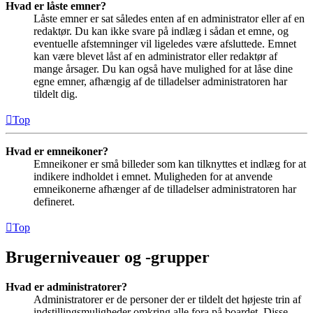
Hvad er låste emner?
Låste emner er sat således enten af en administrator eller af en
redaktør. Du kan ikke svare på indlæg i sådan et emne, og
eventuelle afstemninger vil ligeledes være afsluttede. Emnet
kan være blevet låst af en administrator eller redaktør af
mange årsager. Du kan også have mulighed for at låse dine
egne emner, afhængig af de tilladelser administratoren har
tildelt dig.
Top
Hvad er emneikoner?
Emneikoner er små billeder som kan tilknyttes et indlæg for at
indikere indholdet i emnet. Muligheden for at anvende
emneikonerne afhænger af de tilladelser administratoren har
defineret.
Top
Brugerniveauer og -grupper
Hvad er administratorer?
Administratorer er de personer der er tildelt det højeste trin af
indstillingsmuligheder omkring alle fora på boardet. Disse