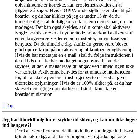
oplysningerne er korrekte, kan problemet skyldes en af
følgende årsager: Hvis COPPA-understøttelse er slået til på
boardet, og du har klikket på jeg er under 13 år, da du
tilmeldte dig, skal du følge instruktionen i den e-mail, du har
modtaget. Det kan også skyldes, at din konto skal aktiveres.
Nogle boards kræver at nyoprettede brugerkonti aktiveres af
enten brugeren selv eller en administrator, inden disse kan
benyttes. Da du tilmeldte dig, skulle du gerne være blevet
gjort opmærksom på om aktivering af kontoen er nødvendig.
Hvis du har modtaget en e-mail, skal du følge instruktionen i
den. Hvis du ikke har modtaget nogen e-mail, kan det
skyldes, at den e-mailadresse du angav ved tilmeldingen ikke
var korrekt. Aktivering benyttes for at mindske muligheden
for, at uønskede personer misbruger systemet ved at give
ukorrekte oplysninger. Hvis du er 100% sikker på, at du har
skrevet den rigtige e-mailadresse, bør du kontakte en
boardadministrator.
Top
Jeg har tilmeldt mig for et stykke tid siden, og kan nu ikke logge
ind længere?!
Der kan være flere grunde til, at du ikke kan logge ind. Først
bør du sikre dig, at du taster brugernavn og adgangskode