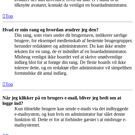
tilknytte avatarer, kontakt da venligst en boardadministrator.
Top
Hvad er min rang og hvordan ændrer jeg den?
Din rang, som vises under dit brugernavn, indikerer særlige
brugere, for eksempel medlemskab af bestemte brugergrupper,
herunder redaktører og administratorer. Du kan ikke ændre
teksten for en rang, de er indstillet af en boardadministrator.
Misbrug venligst ikke boardet ved at skrive unødvendige
indlæg blot for at forøge din rang. De fleste boards vil ikke
tolerere dette, og en redaktør eller administrator vil simpelthen
formindske dit antal indlæg.
Top
Når jeg klikker på en brugers e-mail, bliver jeg bedt om at
logge ind?
Kun tilmeldte brugere kan sende e-mails via det indbyggede
e-mailsystem, og kun hvis en administrator har slået denne
funktion til. Dette er for at forhindre gæster i at misbruge e-
mailsystemet.