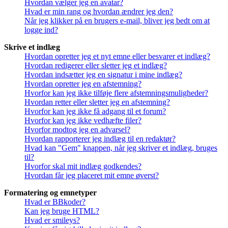
Hvordan vælger jeg en avatar?
Hvad er min rang og hvordan ændrer jeg den?
Når jeg klikker på en brugers e-mail, bliver jeg bedt om at
logge ind?
Skrive et indlæg
Hvordan opretter jeg et nyt emne eller besvarer et indlæg?
Hvordan redigerer eller sletter jeg et indlæg?
Hvordan indsætter jeg en signatur i mine indlæg?
Hvordan opretter jeg en afstemning?
Hvorfor kan jeg ikke tilføje flere afstemningsmuligheder?
Hvordan retter eller sletter jeg en afstemning?
Hvorfor kan jeg ikke få adgang til et forum?
Hvorfor kan jeg ikke vedhæfte filer?
Hvorfor modtog jeg en advarsel?
Hvordan rapporterer jeg indlæg til en redaktør?
Hvad kan "Gem" knappen, når jeg skriver et indlæg, bruges
til?
Hvorfor skal mit indlæg godkendes?
Hvordan får jeg placeret mit emne øverst?
Formatering og emnetyper
Hvad er BBkoder?
Kan jeg bruge HTML?
Hvad er smileys?