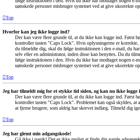
følge instruktionen i den. Hvis du ikke har modtaget nogen e-ma
uønskede personer misbruger systemet ved at give ukorrekte opl
Top
Hvorfor kan jeg ikke logge ind?
Der kan være flere grunde til, at du ikke kan logge ind. Først 
kontroller tasten "Caps Lock". Hvis oplysningerne er korrekte, 
du tilmeldte dig, skal du følge instruktionen i den e-mail, du h
selv eller en administrator, inden disse kan benyttes. Da du ti
følge instruktionen i den. Hvis du ikke har modtaget nogen e-ma
uønskede personer misbruger systemet ved at give ukorrekte opl
Top
Jeg har tilmeldt mig for et stykke tid siden, og kan nu ikke logge
Der kan være flere grunde til, at du ikke kan logge ind. Først 
kontroller tasten "Caps Lock". Problemet kan også skyldes, at a
at fjerne brugere, som aldrig har skrevet indlæg. Tilmeld dig ige
Top
Jeg har glemt min adgangskode!
Gå ikke i panik! Det er ikke muligt at finde din gamle adgangs