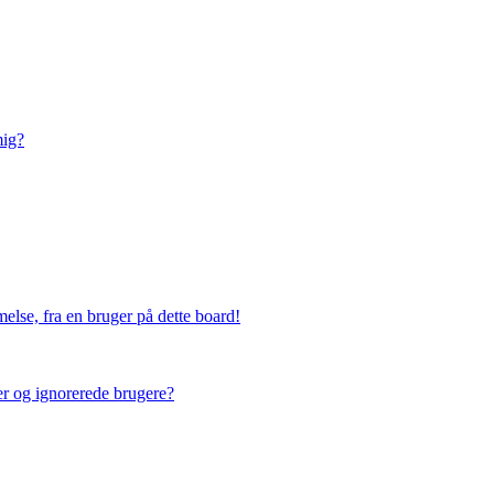
mig?
else, fra en bruger på dette board!
ner og ignorerede brugere?