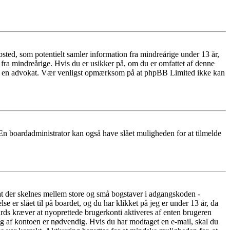
ted, som potentielt samler information fra mindreårige under 13 år,
r fra mindreårige. Hvis du er usikker på, om du er omfattet af denne
takte en advokat. Vær venligst opmærksom på at phpBB Limited ikke kan
 En boardadministrator kan også have slået muligheden for at tilmelde
 at der skelnes mellem store og små bogstaver i adgangskoden -
er slået til på boardet, og du har klikket på jeg er under 13 år, da
oards kræver at nyoprettede brugerkonti aktiveres af enten brugeren
ing af kontoen er nødvendig. Hvis du har modtaget en e-mail, skal du