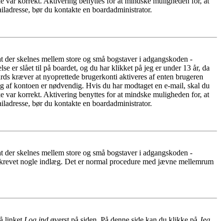
e var korrekt. Aktivering benyttes for at mindske muligheden for, at
iladresse, bør du kontakte en boardadministrator.
 at der skelnes mellem store og små bogstaver i adgangskoden -
er slået til på boardet, og du har klikket på jeg er under 13 år, da
oards kræver at nyoprettede brugerkonti aktiveres af enten brugeren
ing af kontoen er nødvendig. Hvis du har modtaget en e-mail, skal du
e var korrekt. Aktivering benyttes for at mindske muligheden for, at
iladresse, bør du kontakte en boardadministrator.
 at der skelnes mellem store og små bogstaver i adgangskoden -
har skrevet nogle indlæg. Det er normal procedure med jævne mellemrum
å linket
Log ind
øverst på siden. På denne side kan du klikke på
Jeg