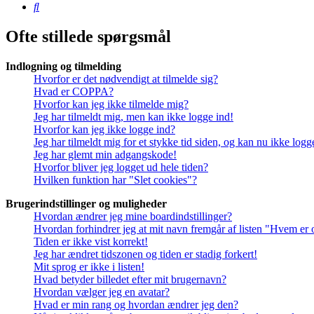
Søg
Ofte stillede spørgsmål
Indlogning og tilmelding
Hvorfor er det nødvendigt at tilmelde sig?
Hvad er COPPA?
Hvorfor kan jeg ikke tilmelde mig?
Jeg har tilmeldt mig, men kan ikke logge ind!
Hvorfor kan jeg ikke logge ind?
Jeg har tilmeldt mig for et stykke tid siden, og kan nu ikke log
Jeg har glemt min adgangskode!
Hvorfor bliver jeg logget ud hele tiden?
Hvilken funktion har "Slet cookies"?
Brugerindstillinger og muligheder
Hvordan ændrer jeg mine boardindstillinger?
Hvordan forhindrer jeg at mit navn fremgår af listen "Hvem er 
Tiden er ikke vist korrekt!
Jeg har ændret tidszonen og tiden er stadig forkert!
Mit sprog er ikke i listen!
Hvad betyder billedet efter mit brugernavn?
Hvordan vælger jeg en avatar?
Hvad er min rang og hvordan ændrer jeg den?