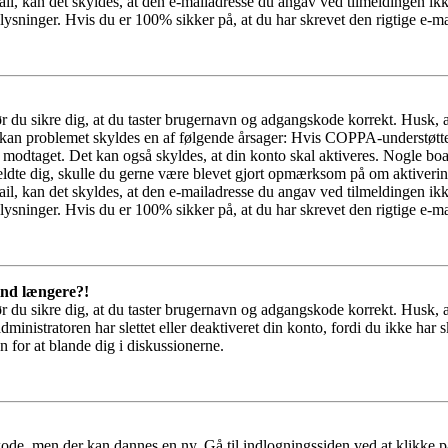
il, kan det skyldes, at den e-mailadresse du angav ved tilmeldingen ikk
ysninger. Hvis du er 100% sikker på, at du har skrevet den rigtige e-ma
bør du sikre dig, at du taster brugernavn og adgangskode korrekt. Husk,
kan problemet skyldes en af følgende årsager: Hvis COPPA-understøttelse 
ar modtaget. Det kan også skyldes, at din konto skal aktiveres. Nogle b
lmeldte dig, skulle du gerne være blevet gjort opmærksom på om aktiver
il, kan det skyldes, at den e-mailadresse du angav ved tilmeldingen ikk
ysninger. Hvis du er 100% sikker på, at du har skrevet den rigtige e-ma
 ind længere?!
bør du sikre dig, at du taster brugernavn og adgangskode korrekt. Husk,
dministratoren har slettet eller deaktiveret din konto, fordi du ikke 
n for at blande dig i diskussionerne.
kode, men der kan dannes en ny. Gå til indlogningssiden ved at klikke p