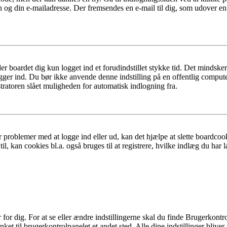
n og din e-mailadresse. Der fremsendes en e-mail til dig, som udover e
er boardet dig kun logget ind et forudindstillet stykke tid. Det mindske
ogger ind. Du bør ikke anvende denne indstilling på en offentlig compute
tratoren slået muligheden for automatisk indlogning fra.
 problemer med at logge ind eller ud, kan det hjælpe at slette boardcook
l, kan cookies bl.a. også bruges til at registrere, hvilke indlæg du har l
r dig. For at se eller ændre indstillingerne skal du finde Brugerkontro
ket til brugerkontrolpanelet et andet sted. Alle dine indstillinger bliver