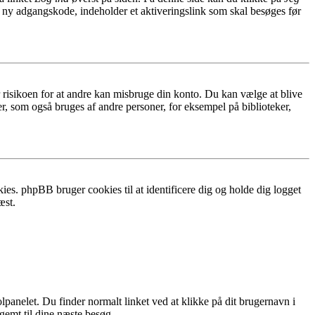
n ny adgangskode, indeholder et aktiveringslink som skal besøges før
r risikoen for at andre kan misbruge din konto. Du kan vælge at blive
r, som også bruges af andre personer, for eksempel på biblioteker,
ies. phpBB bruger cookies til at identificere dig og holde dig logget
æst.
lpanelet. Du finder normalt linket ved at klikke på dit brugernavn i
 gemt til dine næste besøg.