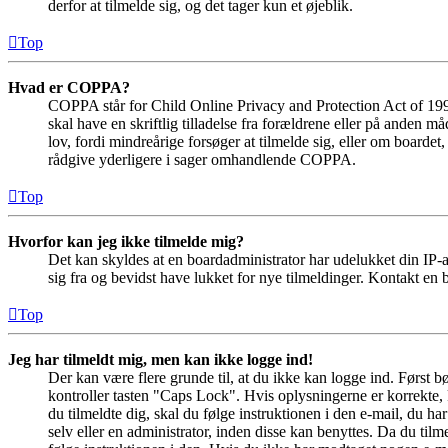
derfor at tilmelde sig, og det tager kun et øjeblik.
Top
Hvad er COPPA?
COPPA står for Child Online Privacy and Protection Act of 1998
skal have en skriftlig tilladelse fra forældrene eller på anden 
lov, fordi mindreårige forsøger at tilmelde sig, eller om boar
rådgive yderligere i sager omhandlende COPPA.
Top
Hvorfor kan jeg ikke tilmelde mig?
Det kan skyldes at en boardadministrator har udelukket din IP-a
sig fra og bevidst have lukket for nye tilmeldinger. Kontakt en b
Top
Jeg har tilmeldt mig, men kan ikke logge ind!
Der kan være flere grunde til, at du ikke kan logge ind. Først 
kontroller tasten "Caps Lock". Hvis oplysningerne er korrekte, 
du tilmeldte dig, skal du følge instruktionen i den e-mail, du h
selv eller en administrator, inden disse kan benyttes. Da du ti