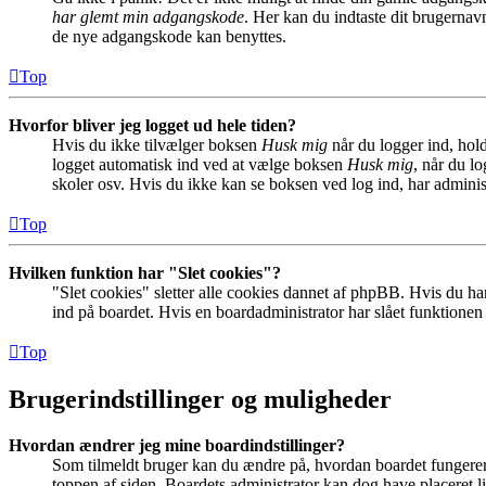
har glemt min adgangskode
. Her kan du indtaste dit brugernav
de nye adgangskode kan benyttes.
Top
Hvorfor bliver jeg logget ud hele tiden?
Hvis du ikke tilvælger boksen
Husk mig
når du logger ind, hold
logget automatisk ind ved at vælge boksen
Husk mig
, når du l
skoler osv. Hvis du ikke kan se boksen ved log ind, har adminis
Top
Hvilken funktion har "Slet cookies"?
"Slet cookies" sletter alle cookies dannet af phpBB. Hvis du har
ind på boardet. Hvis en boardadministrator har slået funktionen ti
Top
Brugerindstillinger og muligheder
Hvordan ændrer jeg mine boardindstillinger?
Som tilmeldt bruger kan du ændre på, hvordan boardet fungerer fo
toppen af siden. Boardets administrator kan dog have placeret lin