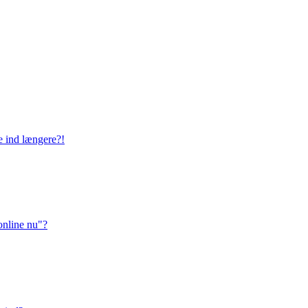
ge ind længere?!
online nu"?