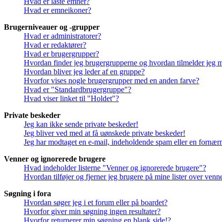
Hvad er låste emner?
Hvad er emneikoner?
Brugerniveauer og -grupper
Hvad er administratorer?
Hvad er redaktører?
Hvad er brugergrupper?
Hvordan finder jeg brugergrupperne og hvordan tilmelder jeg 
Hvordan bliver jeg leder af en gruppe?
Hvorfor vises nogle brugergrupper med en anden farve?
Hvad er "Standardbrugergruppe"?
Hvad viser linket til "Holdet"?
Private beskeder
Jeg kan ikke sende private beskeder!
Jeg bliver ved med at få uønskede private beskeder!
Jeg har modtaget en e-mail, indeholdende spam eller en fornærm
Venner og ignorerede brugere
Hvad indeholder listerne "Venner og ignorerede brugere"?
Hvordan tilføjer og fjerner jeg brugere på mine lister over ven
Søgning i fora
Hvordan søger jeg i et forum eller på boardet?
Hvorfor giver min søgning ingen resultater?
Hvorfor returnerer min søgning en blank side!?