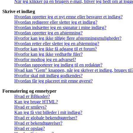
Når jeg klikker på en brugers e-mail, bliver jeg bedt om at logg
Skrive et indlæg
Hvordan opretter jeg et nyt emne eller besvarer et indlæg?
Hvordan redigerer eller sletter jeg et indlæg?
Hvordan indsætter jeg en signatur i mine indlæg?
Hvordan opretter jeg en afstemning?
Hvorfor kan jeg ikke tilføje flere afstemningsmuligheder?
Hvordan retter eller sletter jeg en afstemning?
Hvorfor kan jeg ikke få adgang til et forum?
Hvorfor kan jeg ikke vedhæfte filer?
Hvorfor modtog jeg en advarsel?
Hvordan rapporterer jeg indlæg til en redaktør?
Hvad kan "Gem" knappen, når jeg skriver et indlæg, bruges til
Hvorfor skal mit indlæg godkendes?
Hvordan får jeg placeret mit emne øverst?
Formatering og emnetyper
Hvad er BBkoder?
Kan jeg bruge HTML?
Hvad er smileys?
Kan jeg få vist billeder i mit indlæg?
Hvad er globale bekendtgørelser?
Hvad er bekendtgørelser?
Hvad er opslag?