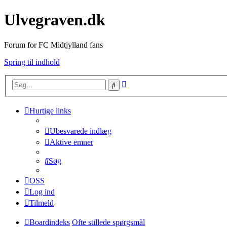
Ulvegraven.dk
Forum for FC Midtjylland fans
Spring til indhold
Avanceret
Søg
søgning
Hurtige links
Ubesvarede indlæg
Aktive emner
Søg
OSS
Log ind
Tilmeld
Boardindeks
Ofte stillede spørgsmål