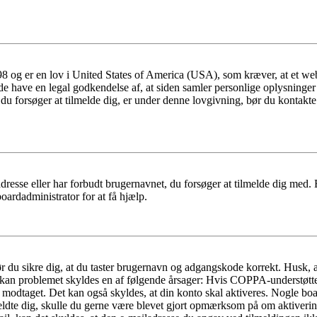
 og er en lov i United States of America (USA), som kræver, at et webs
måde have en legal godkendelse af, at siden samler personlige oplysninge
det, du forsøger at tilmelde dig, er under denne lovgivning, bør du kon
dresse eller har forbudt brugernavnet, du forsøger at tilmelde dig med.
oardadministrator for at få hjælp.
bør du sikre dig, at du taster brugernavn og adgangskode korrekt. Husk,
kan problemet skyldes en af følgende årsager: Hvis COPPA-understøttelse 
ar modtaget. Det kan også skyldes, at din konto skal aktiveres. Nogle b
lmeldte dig, skulle du gerne være blevet gjort opmærksom på om aktiver