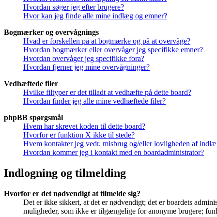
Hvordan søger jeg efter brugere?
Hvor kan jeg finde alle mine indlæg og emner?
Bogmærker og overvågnings
Hvad er forskellen på at bogmærke og på at overvåge?
Hvordan bogmærker eller overvåger jeg specifikke emner?
Hvordan overvåger jeg specifikke fora?
Hvordan fjerner jeg mine overvågninger?
Vedhæftede filer
Hvilke filtyper er det tilladt at vedhæfte på dette board?
Hvordan finder jeg alle mine vedhæftede filer?
phpBB spørgsmål
Hvem har skrevet koden til dette board?
Hvorfor er funktion X ikke til stede?
Hvem kontakter jeg vedr. misbrug og/eller lovligheden af indlæg
Hvordan kommer jeg i kontakt med en boardadministrator?
Indlogning og tilmelding
Hvorfor er det nødvendigt at tilmelde sig?
Det er ikke sikkert, at det er nødvendigt; det er boardets adminis
muligheder, som ikke er tilgængelige for anonyme brugere; funkt