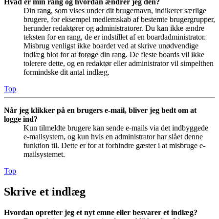
Hvad er min rang og hvordan ændrer jeg den?
Din rang, som vises under dit brugernavn, indikerer særlige
brugere, for eksempel medlemskab af bestemte brugergrupper,
herunder redaktører og administratorer. Du kan ikke ændre
teksten for en rang, de er indstillet af en boardadministrator.
Misbrug venligst ikke boardet ved at skrive unødvendige
indlæg blot for at forøge din rang. De fleste boards vil ikke
tolerere dette, og en redaktør eller administrator vil simpelthen
formindske dit antal indlæg.
Top
Når jeg klikker på en brugers e-mail, bliver jeg bedt om at
logge ind?
Kun tilmeldte brugere kan sende e-mails via det indbyggede
e-mailsystem, og kun hvis en administrator har slået denne
funktion til. Dette er for at forhindre gæster i at misbruge e-
mailsystemet.
Top
Skrive et indlæg
Hvordan opretter jeg et nyt emne eller besvarer et indlæg?