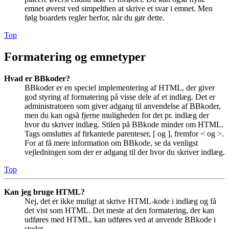
emnet øverst ved simpelthen at skrive et svar i emnet. Men
følg boardets regler herfor, når du gør dette.
Top
Formatering og emnetyper
Hvad er BBkoder?
BBkoder er en speciel implementering af HTML, der giver
god styring af formatering på visse dele af et indlæg. Det er
administratoren som giver adgang til anvendelse af BBkoder,
men du kan også fjerne muligheden for det pr. indlæg der
hvor du skriver indlæg. Stilen på BBkode minder om HTML.
Tags omsluttes af firkantede parenteser, [ og ], fremfor < og >.
For at få mere information om BBkode, se da venligst
vejledningen som der er adgang til der hvor du skriver indlæg.
Top
Kan jeg bruge HTML?
Nej, det er ikke muligt at skrive HTML-kode i indlæg og få
det vist som HTML. Det meste af den formatering, der kan
udføres med HTML, kan udføres ved at anvende BBkode i
stedet.