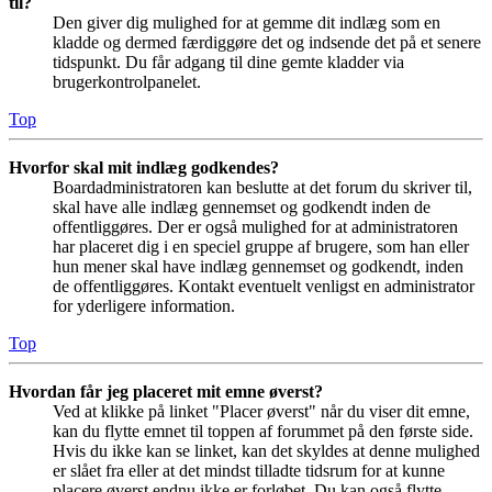
til?
Den giver dig mulighed for at gemme dit indlæg som en
kladde og dermed færdiggøre det og indsende det på et senere
tidspunkt. Du får adgang til dine gemte kladder via
brugerkontrolpanelet.
Top
Hvorfor skal mit indlæg godkendes?
Boardadministratoren kan beslutte at det forum du skriver til,
skal have alle indlæg gennemset og godkendt inden de
offentliggøres. Der er også mulighed for at administratoren
har placeret dig i en speciel gruppe af brugere, som han eller
hun mener skal have indlæg gennemset og godkendt, inden
de offentliggøres. Kontakt eventuelt venligst en administrator
for yderligere information.
Top
Hvordan får jeg placeret mit emne øverst?
Ved at klikke på linket "Placer øverst" når du viser dit emne,
kan du flytte emnet til toppen af forummet på den første side.
Hvis du ikke kan se linket, kan det skyldes at denne mulighed
er slået fra eller at det mindst tilladte tidsrum for at kunne
placere øverst endnu ikke er forløbet. Du kan også flytte