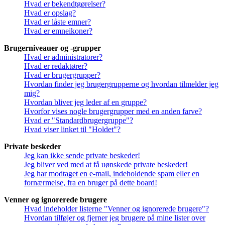
Hvad er bekendtgørelser?
Hvad er opslag?
Hvad er låste emner?
Hvad er emneikoner?
Brugerniveauer og -grupper
Hvad er administratorer?
Hvad er redaktører?
Hvad er brugergrupper?
Hvordan finder jeg brugergrupperne og hvordan tilmelder jeg
mig?
Hvordan bliver jeg leder af en gruppe?
Hvorfor vises nogle brugergrupper med en anden farve?
Hvad er "Standardbrugergruppe"?
Hvad viser linket til "Holdet"?
Private beskeder
Jeg kan ikke sende private beskeder!
Jeg bliver ved med at få uønskede private beskeder!
Jeg har modtaget en e-mail, indeholdende spam eller en
fornærmelse, fra en bruger på dette board!
Venner og ignorerede brugere
Hvad indeholder listerne "Venner og ignorerede brugere"?
Hvordan tilføjer og fjerner jeg brugere på mine lister over