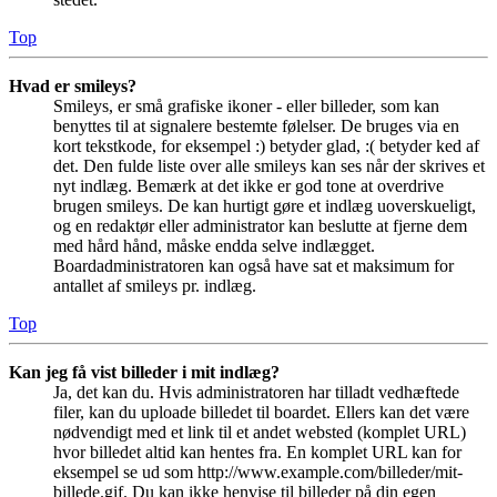
Top
Hvad er smileys?
Smileys, er små grafiske ikoner - eller billeder, som kan
benyttes til at signalere bestemte følelser. De bruges via en
kort tekstkode, for eksempel :) betyder glad, :( betyder ked af
det. Den fulde liste over alle smileys kan ses når der skrives et
nyt indlæg. Bemærk at det ikke er god tone at overdrive
brugen smileys. De kan hurtigt gøre et indlæg uoverskueligt,
og en redaktør eller administrator kan beslutte at fjerne dem
med hård hånd, måske endda selve indlægget.
Boardadministratoren kan også have sat et maksimum for
antallet af smileys pr. indlæg.
Top
Kan jeg få vist billeder i mit indlæg?
Ja, det kan du. Hvis administratoren har tilladt vedhæftede
filer, kan du uploade billedet til boardet. Ellers kan det være
nødvendigt med et link til et andet websted (komplet URL)
hvor billedet altid kan hentes fra. En komplet URL kan for
eksempel se ud som http://www.example.com/billeder/mit-
billede.gif. Du kan ikke henvise til billeder på din egen