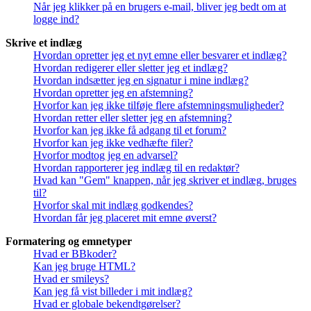
Når jeg klikker på en brugers e-mail, bliver jeg bedt om at
logge ind?
Skrive et indlæg
Hvordan opretter jeg et nyt emne eller besvarer et indlæg?
Hvordan redigerer eller sletter jeg et indlæg?
Hvordan indsætter jeg en signatur i mine indlæg?
Hvordan opretter jeg en afstemning?
Hvorfor kan jeg ikke tilføje flere afstemningsmuligheder?
Hvordan retter eller sletter jeg en afstemning?
Hvorfor kan jeg ikke få adgang til et forum?
Hvorfor kan jeg ikke vedhæfte filer?
Hvorfor modtog jeg en advarsel?
Hvordan rapporterer jeg indlæg til en redaktør?
Hvad kan "Gem" knappen, når jeg skriver et indlæg, bruges
til?
Hvorfor skal mit indlæg godkendes?
Hvordan får jeg placeret mit emne øverst?
Formatering og emnetyper
Hvad er BBkoder?
Kan jeg bruge HTML?
Hvad er smileys?
Kan jeg få vist billeder i mit indlæg?
Hvad er globale bekendtgørelser?