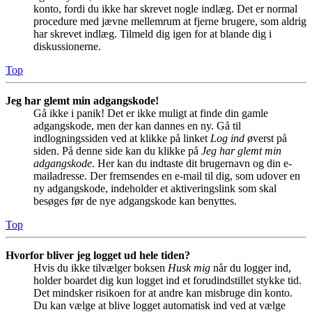
konto, fordi du ikke har skrevet nogle indlæg. Det er normal
procedure med jævne mellemrum at fjerne brugere, som aldrig
har skrevet indlæg. Tilmeld dig igen for at blande dig i
diskussionerne.
Top
Jeg har glemt min adgangskode!
Gå ikke i panik! Det er ikke muligt at finde din gamle
adgangskode, men der kan dannes en ny. Gå til
indlogningssiden ved at klikke på linket
Log ind
øverst på
siden. På denne side kan du klikke på
Jeg har glemt min
adgangskode
. Her kan du indtaste dit brugernavn og din e-
mailadresse. Der fremsendes en e-mail til dig, som udover en
ny adgangskode, indeholder et aktiveringslink som skal
besøges før de nye adgangskode kan benyttes.
Top
Hvorfor bliver jeg logget ud hele tiden?
Hvis du ikke tilvælger boksen
Husk mig
når du logger ind,
holder boardet dig kun logget ind et forudindstillet stykke tid.
Det mindsker risikoen for at andre kan misbruge din konto.
Du kan vælge at blive logget automatisk ind ved at vælge