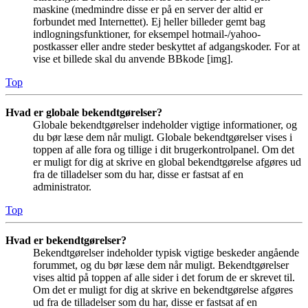
maskine (medmindre disse er på en server der altid er
forbundet med Internettet). Ej heller billeder gemt bag
indlogningsfunktioner, for eksempel hotmail-/yahoo-
postkasser eller andre steder beskyttet af adgangskoder. For at
vise et billede skal du anvende BBkode [img].
Top
Hvad er globale bekendtgørelser?
Globale bekendtgørelser indeholder vigtige informationer, og
du bør læse dem når muligt. Globale bekendtgørelser vises i
toppen af alle fora og tillige i dit brugerkontrolpanel. Om det
er muligt for dig at skrive en global bekendtgørelse afgøres ud
fra de tilladelser som du har, disse er fastsat af en
administrator.
Top
Hvad er bekendtgørelser?
Bekendtgørelser indeholder typisk vigtige beskeder angående
forummet, og du bør læse dem når muligt. Bekendtgørelser
vises altid på toppen af alle sider i det forum de er skrevet til.
Om det er muligt for dig at skrive en bekendtgørelse afgøres
ud fra de tilladelser som du har, disse er fastsat af en