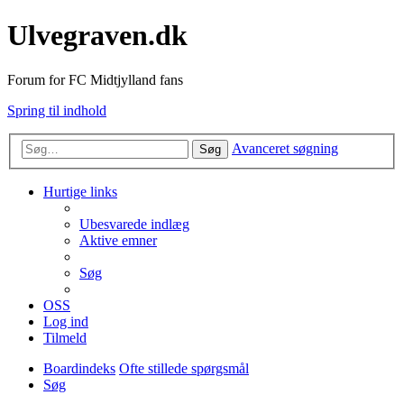
Ulvegraven.dk
Forum for FC Midtjylland fans
Spring til indhold
Avanceret søgning
Søg
Hurtige links
Ubesvarede indlæg
Aktive emner
Søg
OSS
Log ind
Tilmeld
Boardindeks
Ofte stillede spørgsmål
Søg