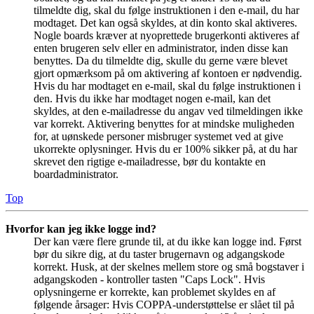
tilmeldte dig, skal du følge instruktionen i den e-mail, du har
modtaget. Det kan også skyldes, at din konto skal aktiveres.
Nogle boards kræver at nyoprettede brugerkonti aktiveres af
enten brugeren selv eller en administrator, inden disse kan
benyttes. Da du tilmeldte dig, skulle du gerne være blevet
gjort opmærksom på om aktivering af kontoen er nødvendig.
Hvis du har modtaget en e-mail, skal du følge instruktionen i
den. Hvis du ikke har modtaget nogen e-mail, kan det
skyldes, at den e-mailadresse du angav ved tilmeldingen ikke
var korrekt. Aktivering benyttes for at mindske muligheden
for, at uønskede personer misbruger systemet ved at give
ukorrekte oplysninger. Hvis du er 100% sikker på, at du har
skrevet den rigtige e-mailadresse, bør du kontakte en
boardadministrator.
Top
Hvorfor kan jeg ikke logge ind?
Der kan være flere grunde til, at du ikke kan logge ind. Først
bør du sikre dig, at du taster brugernavn og adgangskode
korrekt. Husk, at der skelnes mellem store og små bogstaver i
adgangskoden - kontroller tasten "Caps Lock". Hvis
oplysningerne er korrekte, kan problemet skyldes en af
følgende årsager: Hvis COPPA-understøttelse er slået til på