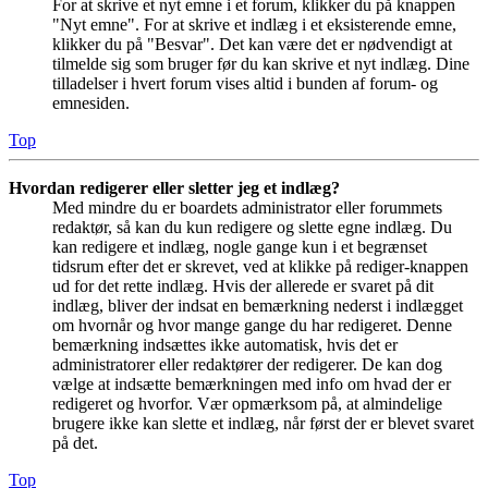
For at skrive et nyt emne i et forum, klikker du på knappen
"Nyt emne". For at skrive et indlæg i et eksisterende emne,
klikker du på "Besvar". Det kan være det er nødvendigt at
tilmelde sig som bruger før du kan skrive et nyt indlæg. Dine
tilladelser i hvert forum vises altid i bunden af forum- og
emnesiden.
Top
Hvordan redigerer eller sletter jeg et indlæg?
Med mindre du er boardets administrator eller forummets
redaktør, så kan du kun redigere og slette egne indlæg. Du
kan redigere et indlæg, nogle gange kun i et begrænset
tidsrum efter det er skrevet, ved at klikke på rediger-knappen
ud for det rette indlæg. Hvis der allerede er svaret på dit
indlæg, bliver der indsat en bemærkning nederst i indlægget
om hvornår og hvor mange gange du har redigeret. Denne
bemærkning indsættes ikke automatisk, hvis det er
administratorer eller redaktører der redigerer. De kan dog
vælge at indsætte bemærkningen med info om hvad der er
redigeret og hvorfor. Vær opmærksom på, at almindelige
brugere ikke kan slette et indlæg, når først der er blevet svaret
på det.
Top