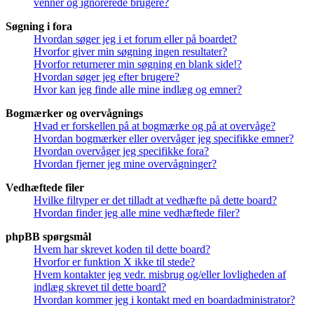
venner og ignorerede brugere?
Søgning i fora
Hvordan søger jeg i et forum eller på boardet?
Hvorfor giver min søgning ingen resultater?
Hvorfor returnerer min søgning en blank side!?
Hvordan søger jeg efter brugere?
Hvor kan jeg finde alle mine indlæg og emner?
Bogmærker og overvågnings
Hvad er forskellen på at bogmærke og på at overvåge?
Hvordan bogmærker eller overvåger jeg specifikke emner?
Hvordan overvåger jeg specifikke fora?
Hvordan fjerner jeg mine overvågninger?
Vedhæftede filer
Hvilke filtyper er det tilladt at vedhæfte på dette board?
Hvordan finder jeg alle mine vedhæftede filer?
phpBB spørgsmål
Hvem har skrevet koden til dette board?
Hvorfor er funktion X ikke til stede?
Hvem kontakter jeg vedr. misbrug og/eller lovligheden af
indlæg skrevet til dette board?
Hvordan kommer jeg i kontakt med en boardadministrator?