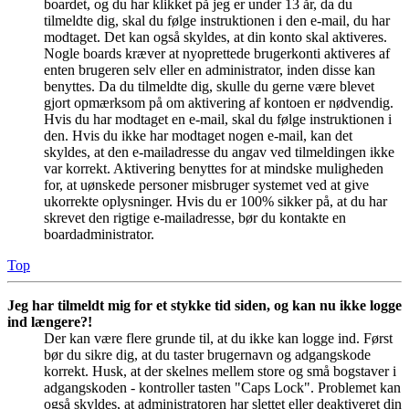
boardet, og du har klikket på jeg er under 13 år, da du
tilmeldte dig, skal du følge instruktionen i den e-mail, du har
modtaget. Det kan også skyldes, at din konto skal aktiveres.
Nogle boards kræver at nyoprettede brugerkonti aktiveres af
enten brugeren selv eller en administrator, inden disse kan
benyttes. Da du tilmeldte dig, skulle du gerne være blevet
gjort opmærksom på om aktivering af kontoen er nødvendig.
Hvis du har modtaget en e-mail, skal du følge instruktionen i
den. Hvis du ikke har modtaget nogen e-mail, kan det
skyldes, at den e-mailadresse du angav ved tilmeldingen ikke
var korrekt. Aktivering benyttes for at mindske muligheden
for, at uønskede personer misbruger systemet ved at give
ukorrekte oplysninger. Hvis du er 100% sikker på, at du har
skrevet den rigtige e-mailadresse, bør du kontakte en
boardadministrator.
Top
Jeg har tilmeldt mig for et stykke tid siden, og kan nu ikke logge
ind længere?!
Der kan være flere grunde til, at du ikke kan logge ind. Først
bør du sikre dig, at du taster brugernavn og adgangskode
korrekt. Husk, at der skelnes mellem store og små bogstaver i
adgangskoden - kontroller tasten "Caps Lock". Problemet kan
også skyldes, at administratoren har slettet eller deaktiveret din