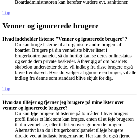
Boardadministratoren kan herefter vurdere evt. sanktioner.
Top
Venner og ignorerede brugere
Hvad indeholder listerne "Venner og ignorerede brugere"?
Du kan bruge listerne til at organisere andre brugere af
boardet. Brugere på din venneliste bliver listet i
brugerkontrolpanelet, så du hurtigt kan se deres onlinestatus
og sende dem private beskeder. Afhængig af om boardets
skabelon understøtter dette, vil indlæg fra disse brugere også
blive fremhævet. Hvis du vælger at ignorere en bruger, vil alle
indlæg fra denne som standard blive skjult for dig.
Top
Hvordan tilføjer og fjerner jeg brugere på mine lister over
venner og ignorerede brugere?
Du kan føje brugere til listerne på to måder. I hver brugers
profil findes et link som kan bruges, enten til at føje brugeren
til din venneliste, eller til listen over ignorerede brugere.
Alternativt kan du i brugerkontrolpanelet tilføje brugere
direkte ved at indtaste brugernavne. Her kan du også fjerne