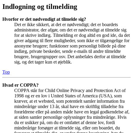
Indlogning og tilmelding
Hvorfor er det nødvendigt at tilmelde sig?
Det er ikke sikkert, at det er nødvendigt; det er boardets
administrator, der afgør, om det er nødvendigt at tilmelde sig
for at skrive indlæg. Tilmelding er dog altid en god ide, da det
giver adgang til flere muligheder, som ikke er tilgængelige for
anonyme brugere; funktioner som personligt billede på dine
indlæg, private beskeder, sende e-mails til andre tilmeldte
brugere, brugergrupper osv. Det anbefales derfor at tilmelde
sig, og det tager kun et øjeblik.
Top
Hvad er COPPA?
COPPA står for Child Online Privacy and Protection Act of
1998 og er en lov i United States of America (USA), som
kræver, at et websted, som potentielt samler information fra
mindreårige under 13 år, skal have en skriftlig tilladelse fra
forældrene eller på anden måde have en legal godkendelse af,
at siden samler personlige oplysninger fra mindreårige. Hvis
du er usikker på, om du er omfattet af denne lov, fordi
mindreårige forsøger at tilmelde sig, eller om boardet, du