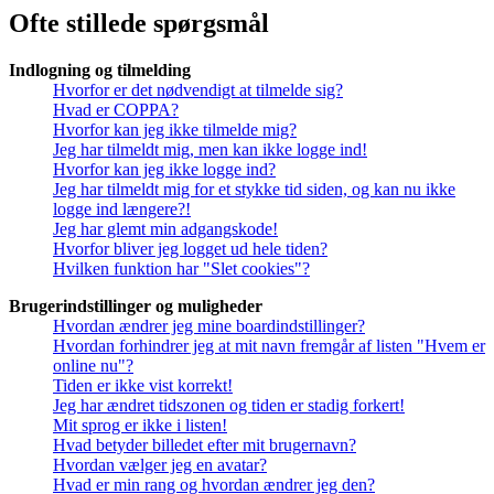
Ofte stillede spørgsmål
Indlogning og tilmelding
Hvorfor er det nødvendigt at tilmelde sig?
Hvad er COPPA?
Hvorfor kan jeg ikke tilmelde mig?
Jeg har tilmeldt mig, men kan ikke logge ind!
Hvorfor kan jeg ikke logge ind?
Jeg har tilmeldt mig for et stykke tid siden, og kan nu ikke
logge ind længere?!
Jeg har glemt min adgangskode!
Hvorfor bliver jeg logget ud hele tiden?
Hvilken funktion har "Slet cookies"?
Brugerindstillinger og muligheder
Hvordan ændrer jeg mine boardindstillinger?
Hvordan forhindrer jeg at mit navn fremgår af listen "Hvem er
online nu"?
Tiden er ikke vist korrekt!
Jeg har ændret tidszonen og tiden er stadig forkert!
Mit sprog er ikke i listen!
Hvad betyder billedet efter mit brugernavn?
Hvordan vælger jeg en avatar?
Hvad er min rang og hvordan ændrer jeg den?