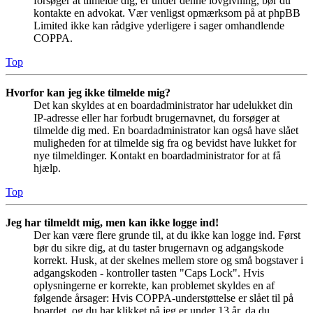
forsøger at tilmelde dig, er under denne lovgivning, bør du
kontakte en advokat. Vær venligst opmærksom på at phpBB
Limited ikke kan rådgive yderligere i sager omhandlende
COPPA.
Top
Hvorfor kan jeg ikke tilmelde mig?
Det kan skyldes at en boardadministrator har udelukket din
IP-adresse eller har forbudt brugernavnet, du forsøger at
tilmelde dig med. En boardadministrator kan også have slået
muligheden for at tilmelde sig fra og bevidst have lukket for
nye tilmeldinger. Kontakt en boardadministrator for at få
hjælp.
Top
Jeg har tilmeldt mig, men kan ikke logge ind!
Der kan være flere grunde til, at du ikke kan logge ind. Først
bør du sikre dig, at du taster brugernavn og adgangskode
korrekt. Husk, at der skelnes mellem store og små bogstaver i
adgangskoden - kontroller tasten "Caps Lock". Hvis
oplysningerne er korrekte, kan problemet skyldes en af
følgende årsager: Hvis COPPA-understøttelse er slået til på
boardet, og du har klikket på jeg er under 13 år, da du