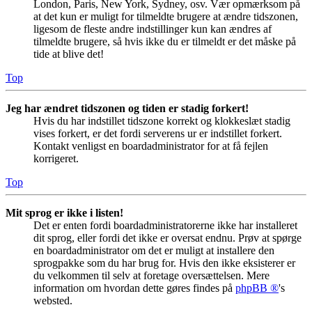
London, Paris, New York, Sydney, osv. Vær opmærksom på
at det kun er muligt for tilmeldte brugere at ændre tidszonen,
ligesom de fleste andre indstillinger kun kan ændres af
tilmeldte brugere, så hvis ikke du er tilmeldt er det måske på
tide at blive det!
Top
Jeg har ændret tidszonen og tiden er stadig forkert!
Hvis du har indstillet tidszone korrekt og klokkeslæt stadig
vises forkert, er det fordi serverens ur er indstillet forkert.
Kontakt venligst en boardadministrator for at få fejlen
korrigeret.
Top
Mit sprog er ikke i listen!
Det er enten fordi boardadministratorerne ikke har installeret
dit sprog, eller fordi det ikke er oversat endnu. Prøv at spørge
en boardadministrator om det er muligt at installere den
sprogpakke som du har brug for. Hvis den ikke eksisterer er
du velkommen til selv at foretage oversættelsen. Mere
information om hvordan dette gøres findes på
phpBB ®
's
websted.