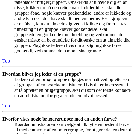
fanebladet "brugergrupper". Ønsker du at tilmelde dig en af
disse, klikker du på den rette knap. Imidlertid er ikke alle
grupper åbne, nogle kræver godkendelse, andre er lukkede og
andre kan desuden have skjult medlemmerne. Hvis gruppen
er en åben, kan du tilmelde dig ved at klikke dig frem. Hvis
tilmelding til en gruppe kræver godkendelse, skal
gruppelederen godkende din tilmelding og vedkommende
ønsker måske en begrundelse for dit ønske om at tilmelde dig
gruppen. Plag ikke lederen hvis din ansøgning ikke bliver
godkendt, vedkommende har nok sine grunde.
Top
Hvordan bliver jeg leder af en gruppe?
Lederen af en brugergruppe udpeges normalt ved oprettelsen
af gruppen af en boardadministrator. Hvis du er interesseret i
at få oprettet en brugergruppe, skal du som det første kontakte
en administrator; forsøg at sende en privat besked.
Top
Hvorfor vises nogle brugergrupper med en anden farve?
Boardadministratoren kan vælge at tilknytte en bestemt farve
til medlemmerne af en brugergruppe, for at gøre det enklere at