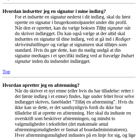
Hvordan indsætter jeg en signatur i mine indlæg?
For et indsætte en signatur nederst i dit indlæg, skal du først
oprette en signatur i brugerkontrolpanelet under din profil.
Når den er oprettet, kan du vælge boksen
Tilføj signatur
når
du skriver indlægget. Du kan også vælge at der altid skal
indsættes en signatur til dine indlæg, ved at gå ind i
Rediger
skriveindstillinger
og vælge at signaturen skal tilføjes som
standard. Hvis du gør dette, kan du stadig undgå at din
signatur medtages i et specifikt indlæg ved at fravælge
Indsæt
signatur
inden du indsender indlægget.
Top
Hvordan opretter jeg en afstemning?
Når du skriver et nyt emne (eller hvis du har tilladelse: retter i
det første indlæg i et emne) findes, lige under feltet hvor selve
indlægget skrives, fanebladet "Tilføj en afstemning". Hvis du
ikke kan se dette, er det sandsynligvis fordi du ikke har
tilladelse til at oprette en afstemning. Her skal du indtaste en
overskrift som beskriver afstemningen, og mindst to
valgmuligheder i tekstfeltet (det maksimale antal
afstemningsmuligheder er fastsat af boardadministratoren).
Hver afstemningsmulighed indtastes på en linje for sig, og lige