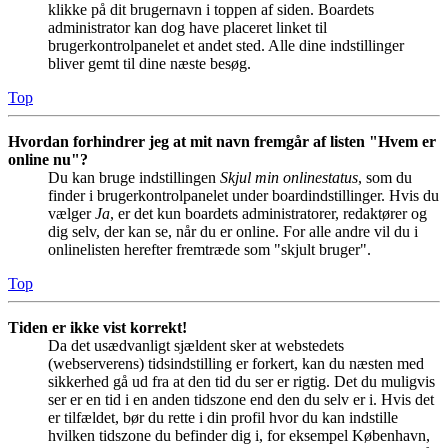
klikke på dit brugernavn i toppen af siden. Boardets
administrator kan dog have placeret linket til
brugerkontrolpanelet et andet sted. Alle dine indstillinger
bliver gemt til dine næste besøg.
Top
Hvordan forhindrer jeg at mit navn fremgår af listen "Hvem er
online nu"?
Du kan bruge indstillingen
Skjul min onlinestatus
, som du
finder i brugerkontrolpanelet under boardindstillinger. Hvis du
vælger
Ja
, er det kun boardets administratorer, redaktører og
dig selv, der kan se, når du er online. For alle andre vil du i
onlinelisten herefter fremtræde som "skjult bruger".
Top
Tiden er ikke vist korrekt!
Da det usædvanligt sjældent sker at webstedets
(webserverens) tidsindstilling er forkert, kan du næsten med
sikkerhed gå ud fra at den tid du ser er rigtig. Det du muligvis
ser er en tid i en anden tidszone end den du selv er i. Hvis det
er tilfældet, bør du rette i din profil hvor du kan indstille
hvilken tidszone du befinder dig i, for eksempel København,