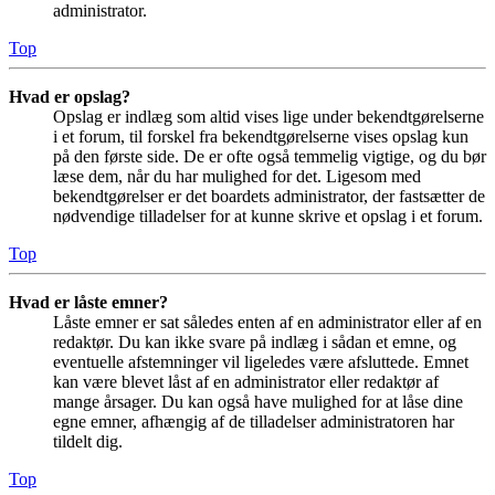
administrator.
Top
Hvad er opslag?
Opslag er indlæg som altid vises lige under bekendtgørelserne
i et forum, til forskel fra bekendtgørelserne vises opslag kun
på den første side. De er ofte også temmelig vigtige, og du bør
læse dem, når du har mulighed for det. Ligesom med
bekendtgørelser er det boardets administrator, der fastsætter de
nødvendige tilladelser for at kunne skrive et opslag i et forum.
Top
Hvad er låste emner?
Låste emner er sat således enten af en administrator eller af en
redaktør. Du kan ikke svare på indlæg i sådan et emne, og
eventuelle afstemninger vil ligeledes være afsluttede. Emnet
kan være blevet låst af en administrator eller redaktør af
mange årsager. Du kan også have mulighed for at låse dine
egne emner, afhængig af de tilladelser administratoren har
tildelt dig.
Top