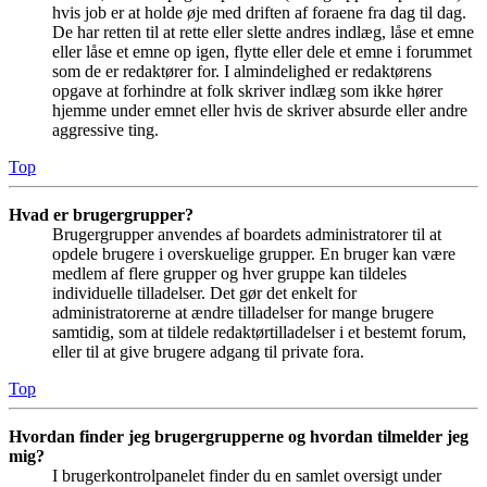
hvis job er at holde øje med driften af foraene fra dag til dag.
De har retten til at rette eller slette andres indlæg, låse et emne
eller låse et emne op igen, flytte eller dele et emne i forummet
som de er redaktører for. I almindelighed er redaktørens
opgave at forhindre at folk skriver indlæg som ikke hører
hjemme under emnet eller hvis de skriver absurde eller andre
aggressive ting.
Top
Hvad er brugergrupper?
Brugergrupper anvendes af boardets administratorer til at
opdele brugere i overskuelige grupper. En bruger kan være
medlem af flere grupper og hver gruppe kan tildeles
individuelle tilladelser. Det gør det enkelt for
administratorerne at ændre tilladelser for mange brugere
samtidig, som at tildele redaktørtilladelser i et bestemt forum,
eller til at give brugere adgang til private fora.
Top
Hvordan finder jeg brugergrupperne og hvordan tilmelder jeg
mig?
I brugerkontrolpanelet finder du en samlet oversigt under