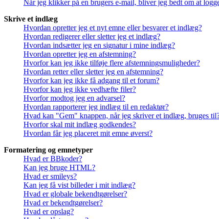
Når jeg klikker på en brugers e-mail, bliver jeg bedt om at logg
Skrive et indlæg
Hvordan opretter jeg et nyt emne eller besvarer et indlæg?
Hvordan redigerer eller sletter jeg et indlæg?
Hvordan indsætter jeg en signatur i mine indlæg?
Hvordan opretter jeg en afstemning?
Hvorfor kan jeg ikke tilføje flere afstemningsmuligheder?
Hvordan retter eller sletter jeg en afstemning?
Hvorfor kan jeg ikke få adgang til et forum?
Hvorfor kan jeg ikke vedhæfte filer?
Hvorfor modtog jeg en advarsel?
Hvordan rapporterer jeg indlæg til en redaktør?
Hvad kan "Gem" knappen, når jeg skriver et indlæg, bruges til
Hvorfor skal mit indlæg godkendes?
Hvordan får jeg placeret mit emne øverst?
Formatering og emnetyper
Hvad er BBkoder?
Kan jeg bruge HTML?
Hvad er smileys?
Kan jeg få vist billeder i mit indlæg?
Hvad er globale bekendtgørelser?
Hvad er bekendtgørelser?
Hvad er opslag?