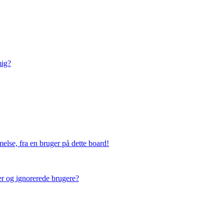
mig?
else, fra en bruger på dette board!
ner og ignorerede brugere?