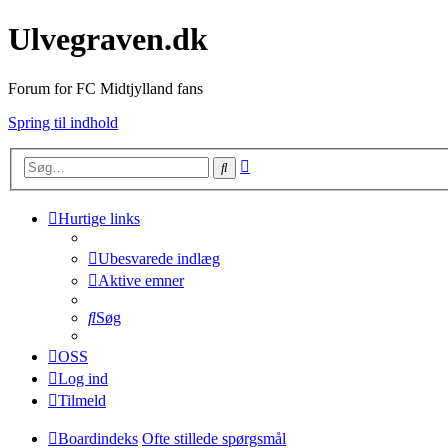
Ulvegraven.dk
Forum for FC Midtjylland fans
Spring til indhold
Avanceret
Søg
søgning
Hurtige links
Ubesvarede indlæg
Aktive emner
Søg
OSS
Log ind
Tilmeld
Boardindeks
Ofte stillede spørgsmål