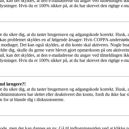
il, kan det skyldes, at den e-mailadresse du angav ved tilmeldingen ikk
ysninger. Hvis du er 100% sikker på, at du har skrevet den rigtige e-ma
bør du sikre dig, at du taster brugernavn og adgangskode korrekt. Husk,
kan problemet skyldes en af følgende årsager: Hvis COPPA-understøttelse 
ar modtaget. Det kan også skyldes, at din konto skal aktiveres. Nogle b
lmeldte dig, skulle du gerne være blevet gjort opmærksom på om aktiver
il, kan det skyldes, at den e-mailadresse du angav ved tilmeldingen ikk
ysninger. Hvis du er 100% sikker på, at du har skrevet den rigtige e-ma
 ind længere?!
bør du sikre dig, at du taster brugernavn og adgangskode korrekt. Husk,
dministratoren har slettet eller deaktiveret din konto, fordi du ikke 
n for at blande dig i diskussionerne.
kode, men der kan dannes en ny. Gå til indlogningssiden ved at klikke p