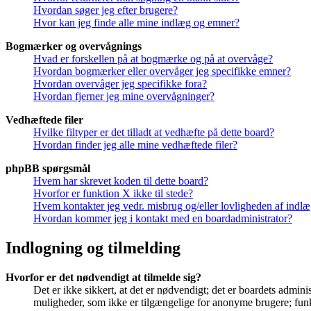
Hvordan søger jeg efter brugere?
Hvor kan jeg finde alle mine indlæg og emner?
Bogmærker og overvågnings
Hvad er forskellen på at bogmærke og på at overvåge?
Hvordan bogmærker eller overvåger jeg specifikke emner?
Hvordan overvåger jeg specifikke fora?
Hvordan fjerner jeg mine overvågninger?
Vedhæftede filer
Hvilke filtyper er det tilladt at vedhæfte på dette board?
Hvordan finder jeg alle mine vedhæftede filer?
phpBB spørgsmål
Hvem har skrevet koden til dette board?
Hvorfor er funktion X ikke til stede?
Hvem kontakter jeg vedr. misbrug og/eller lovligheden af indlæg
Hvordan kommer jeg i kontakt med en boardadministrator?
Indlogning og tilmelding
Hvorfor er det nødvendigt at tilmelde sig?
Det er ikke sikkert, at det er nødvendigt; det er boardets adminis
muligheder, som ikke er tilgængelige for anonyme brugere; funkt