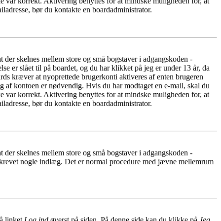
e var korrekt. Aktivering benyttes for at mindske muligheden for, at
iladresse, bør du kontakte en boardadministrator.
 at der skelnes mellem store og små bogstaver i adgangskoden -
er slået til på boardet, og du har klikket på jeg er under 13 år, da
oards kræver at nyoprettede brugerkonti aktiveres af enten brugeren
ing af kontoen er nødvendig. Hvis du har modtaget en e-mail, skal du
e var korrekt. Aktivering benyttes for at mindske muligheden for, at
iladresse, bør du kontakte en boardadministrator.
 at der skelnes mellem store og små bogstaver i adgangskoden -
har skrevet nogle indlæg. Det er normal procedure med jævne mellemrum
å linket
Log ind
øverst på siden. På denne side kan du klikke på
Jeg