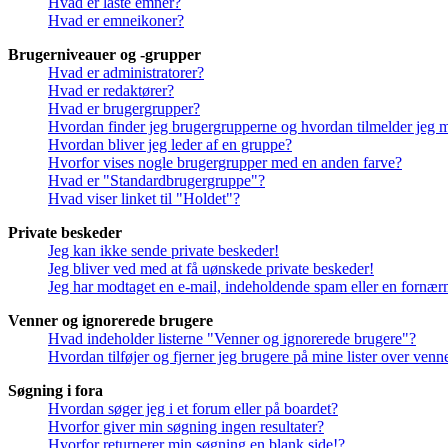
Hvad er låste emner?
Hvad er emneikoner?
Brugerniveauer og -grupper
Hvad er administratorer?
Hvad er redaktører?
Hvad er brugergrupper?
Hvordan finder jeg brugergrupperne og hvordan tilmelder jeg 
Hvordan bliver jeg leder af en gruppe?
Hvorfor vises nogle brugergrupper med en anden farve?
Hvad er "Standardbrugergruppe"?
Hvad viser linket til "Holdet"?
Private beskeder
Jeg kan ikke sende private beskeder!
Jeg bliver ved med at få uønskede private beskeder!
Jeg har modtaget en e-mail, indeholdende spam eller en fornærm
Venner og ignorerede brugere
Hvad indeholder listerne "Venner og ignorerede brugere"?
Hvordan tilføjer og fjerner jeg brugere på mine lister over ven
Søgning i fora
Hvordan søger jeg i et forum eller på boardet?
Hvorfor giver min søgning ingen resultater?
Hvorfor returnerer min søgning en blank side!?