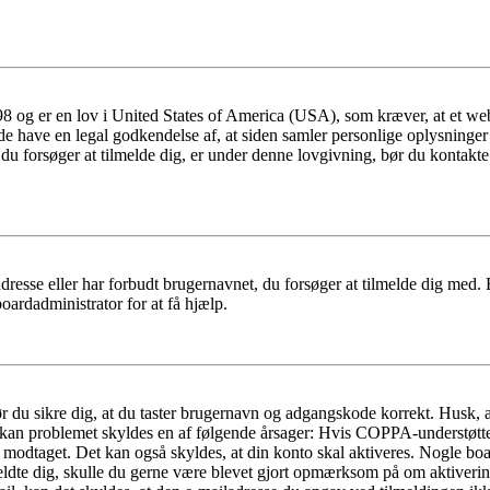
 og er en lov i United States of America (USA), som kræver, at et webs
måde have en legal godkendelse af, at siden samler personlige oplysninge
det, du forsøger at tilmelde dig, er under denne lovgivning, bør du kon
dresse eller har forbudt brugernavnet, du forsøger at tilmelde dig med.
oardadministrator for at få hjælp.
bør du sikre dig, at du taster brugernavn og adgangskode korrekt. Husk,
kan problemet skyldes en af følgende årsager: Hvis COPPA-understøttelse 
ar modtaget. Det kan også skyldes, at din konto skal aktiveres. Nogle b
lmeldte dig, skulle du gerne være blevet gjort opmærksom på om aktiver