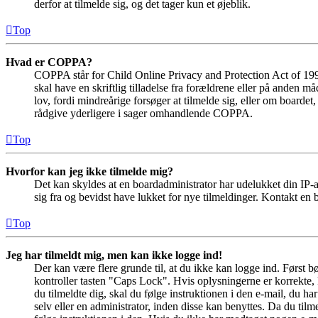
derfor at tilmelde sig, og det tager kun et øjeblik.
Top
Hvad er COPPA?
COPPA står for Child Online Privacy and Protection Act of 1998
skal have en skriftlig tilladelse fra forældrene eller på anden 
lov, fordi mindreårige forsøger at tilmelde sig, eller om boar
rådgive yderligere i sager omhandlende COPPA.
Top
Hvorfor kan jeg ikke tilmelde mig?
Det kan skyldes at en boardadministrator har udelukket din IP-a
sig fra og bevidst have lukket for nye tilmeldinger. Kontakt en b
Top
Jeg har tilmeldt mig, men kan ikke logge ind!
Der kan være flere grunde til, at du ikke kan logge ind. Først 
kontroller tasten "Caps Lock". Hvis oplysningerne er korrekte, 
du tilmeldte dig, skal du følge instruktionen i den e-mail, du h
selv eller en administrator, inden disse kan benyttes. Da du ti