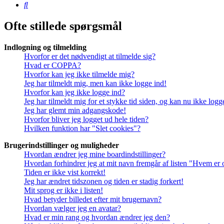
Søg
Ofte stillede spørgsmål
Indlogning og tilmelding
Hvorfor er det nødvendigt at tilmelde sig?
Hvad er COPPA?
Hvorfor kan jeg ikke tilmelde mig?
Jeg har tilmeldt mig, men kan ikke logge ind!
Hvorfor kan jeg ikke logge ind?
Jeg har tilmeldt mig for et stykke tid siden, og kan nu ikke log
Jeg har glemt min adgangskode!
Hvorfor bliver jeg logget ud hele tiden?
Hvilken funktion har "Slet cookies"?
Brugerindstillinger og muligheder
Hvordan ændrer jeg mine boardindstillinger?
Hvordan forhindrer jeg at mit navn fremgår af listen "Hvem er 
Tiden er ikke vist korrekt!
Jeg har ændret tidszonen og tiden er stadig forkert!
Mit sprog er ikke i listen!
Hvad betyder billedet efter mit brugernavn?
Hvordan vælger jeg en avatar?
Hvad er min rang og hvordan ændrer jeg den?