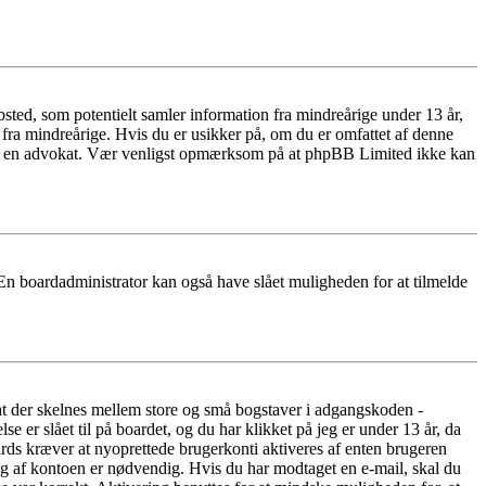
ted, som potentielt samler information fra mindreårige under 13 år,
r fra mindreårige. Hvis du er usikker på, om du er omfattet af denne
takte en advokat. Vær venligst opmærksom på at phpBB Limited ikke kan
 En boardadministrator kan også have slået muligheden for at tilmelde
 at der skelnes mellem store og små bogstaver i adgangskoden -
er slået til på boardet, og du har klikket på jeg er under 13 år, da
oards kræver at nyoprettede brugerkonti aktiveres af enten brugeren
ing af kontoen er nødvendig. Hvis du har modtaget en e-mail, skal du