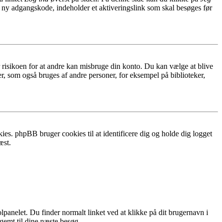
n ny adgangskode, indeholder et aktiveringslink som skal besøges før
r risikoen for at andre kan misbruge din konto. Du kan vælge at blive
r, som også bruges af andre personer, for eksempel på biblioteker,
ies. phpBB bruger cookies til at identificere dig og holde dig logget
æst.
lpanelet. Du finder normalt linket ved at klikke på dit brugernavn i
 gemt til dine næste besøg.