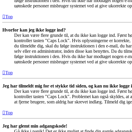
følge instruktionen i den. Hvis du ikke har modtaget nogen e-ma
uønskede personer misbruger systemet ved at give ukorrekte opl
Top
Hvorfor kan jeg ikke logge ind?
Der kan være flere grunde til, at du ikke kan logge ind. Først 
kontroller tasten "Caps Lock". Hvis oplysningerne er korrekte, 
du tilmeldte dig, skal du følge instruktionen i den e-mail, du h
selv eller en administrator, inden disse kan benyttes. Da du ti
følge instruktionen i den. Hvis du ikke har modtaget nogen e-ma
uønskede personer misbruger systemet ved at give ukorrekte opl
Top
Jeg har tilmeldt mig for et stykke tid siden, og kan nu ikke logge
Der kan være flere grunde til, at du ikke kan logge ind. Først 
kontroller tasten "Caps Lock". Problemet kan også skyldes, at a
at fjerne brugere, som aldrig har skrevet indlæg. Tilmeld dig ige
Top
Jeg har glemt min adgangskode!
Gå ikke i panik! Det er ikke muligt at finde din gamle adgangs