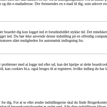
n og din e-mailadresse. Der fremsendes en e-mail til dig, som udover e
er boardet dig kun logget ind et forudindstillet stykke tid. Det mindske
ogger ind. Du bør ikke anvende denne indstilling på en offentlig compute
tratoren slået muligheden for automatisk indlogning fra.
 problemer med at logge ind eller ud, kan det hjælpe at slette boardcook
l, kan cookies bl.a. også bruges til at registrere, hvilke indlæg du har l
r dig. For at se eller ændre indstillingerne skal du finde Brugerkontro
ket til brugerkontrolpanelet et andet sted. Alle dine indstillinger bliver