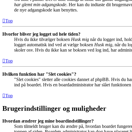
har glemt min adgangskode
. Her kan du indtaste dit brugernav
de nye adgangskode kan benyttes.
Top
Hvorfor bliver jeg logget ud hele tiden?
Hvis du ikke tilvælger boksen
Husk mig
når du logger ind, hold
logget automatisk ind ved at vælge boksen
Husk mig
, når du l
skoler osv. Hvis du ikke kan se boksen ved log ind, har adminis
Top
Hvilken funktion har "Slet cookies"?
"Slet cookies" sletter alle cookies dannet af phpBB. Hvis du har
ind på boardet. Hvis en boardadministrator har slået funktionen ti
Top
Brugerindstillinger og muligheder
Hvordan ændrer jeg mine boardindstillinger?
Som tilmeldt bruger kan du ændre på, hvordan boardet fungerer fo
toppen af siden. Boardets administrator kan dog have placeret lin