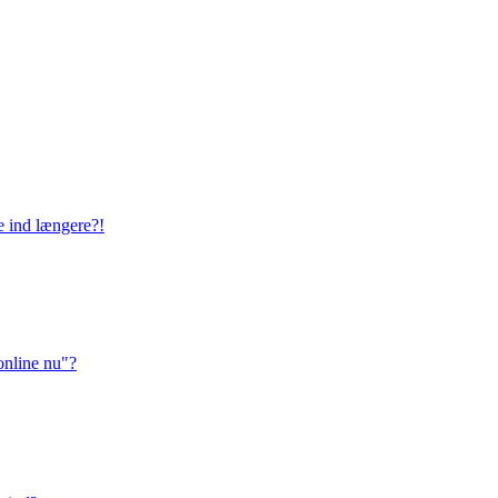
ge ind længere?!
online nu"?