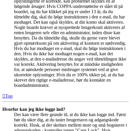
oplysningerne er korrekte, kan problemet skyldes en af
følgende årsager: Hvis COPPA-understøttelse er slået til på
boardet, og du har klikket på jeg er under 13 år, da du
tilmeldte dig, skal du følge instruktionen i den e-mail, du har
modtaget. Det kan også skyldes, at din konto skal aktiveres.
Nogle boards kræver at nyoprettede brugerkonti aktiveres af
enten brugeren selv eller en administrator, inden disse kan
benyttes. Da du tilmeldte dig, skulle du gerne være blevet
gjort opmærksom på om aktivering af kontoen er nødvendig.
Hvis du har modtaget en e-mail, skal du følge instruktionen i
den. Hvis du ikke har modtaget nogen e-mail, kan det
skyldes, at den e-mailadresse du angav ved tilmeldingen ikke
var korrekt. Aktivering benyttes for at mindske muligheden
for, at uønskede personer misbruger systemet ved at give
ukorrekte oplysninger. Hvis du er 100% sikker på, at du har
skrevet den rigtige e-mailadresse, bør du kontakte en
boardadministrator.
Top
Hvorfor kan jeg ikke logge ind?
Der kan være flere grunde til, at du ikke kan logge ind. Først
bør du sikre dig, at du taster brugernavn og adgangskode
korrekt. Husk, at der skelnes mellem store og små bogstaver i
adgangskoden - kontroller tasten "Caps Lock". Hvis