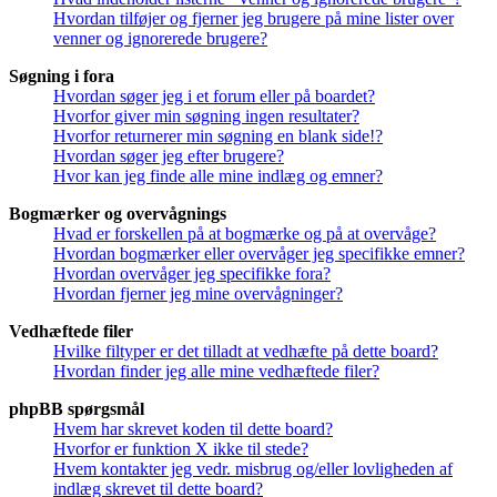
Hvordan tilføjer og fjerner jeg brugere på mine lister over
venner og ignorerede brugere?
Søgning i fora
Hvordan søger jeg i et forum eller på boardet?
Hvorfor giver min søgning ingen resultater?
Hvorfor returnerer min søgning en blank side!?
Hvordan søger jeg efter brugere?
Hvor kan jeg finde alle mine indlæg og emner?
Bogmærker og overvågnings
Hvad er forskellen på at bogmærke og på at overvåge?
Hvordan bogmærker eller overvåger jeg specifikke emner?
Hvordan overvåger jeg specifikke fora?
Hvordan fjerner jeg mine overvågninger?
Vedhæftede filer
Hvilke filtyper er det tilladt at vedhæfte på dette board?
Hvordan finder jeg alle mine vedhæftede filer?
phpBB spørgsmål
Hvem har skrevet koden til dette board?
Hvorfor er funktion X ikke til stede?
Hvem kontakter jeg vedr. misbrug og/eller lovligheden af
indlæg skrevet til dette board?