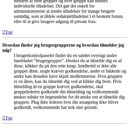
medlem af flere grupper og hver gruppe kan tildeles
individuelle tilladelser. Det gør det enkelt for
administratorerne at ændre tilladelser for mange brugere
samtidig, som at tildele redaktørtilladelser i et bestemt forum,
eller til at give brugere adgang til private fora.
Top
Hvordan finder jeg brugergrupperne og hvordan tilmelder jeg
mig?
I brugerkontrolpanelet finder du en samlet oversigt under
fanebladet "brugergrupper". Ønsker du at tilmelde dig en af
disse, klikker du på den rette knap. Imidlertid er ikke alle
grupper åbne, nogle kræver godkendelse, andre er lukkede og
andre kan desuden have skjult medlemmerne. Hvis gruppen
er en åben, kan du tilmelde dig ved at klikke dig frem. Hvis
tilmelding til en gruppe kræver godkendelse, skal
gruppelederen godkende din tilmelding og vedkommende
ønsker måske en begrundelse for dit ønske om at tilmelde dig
gruppen. Plag ikke lederen hvis din ansøgning ikke bliver
godkendt, vedkommende har nok sine grunde.
Top