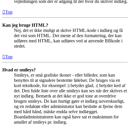
vejledningen som der er adgang til der hvor du skriver indlæg.
Top
Kan jeg bruge HTML?
Nej, det er ikke muligt at skrive HTML-kode i indlæg og få
det vist som HTML. Det meste af den formatering, der kan
udføres med HTML, kan udføres ved at anvende BBkode i
stedet.
Top
Hvad er smileys?
Smileys, er små grafiske ikoner - eller billeder, som kan
benyttes til at signalere bestemte følelser. De bruges via en
kort tekstkode, for eksempel :) betyder glad, :( betyder ked af
det. Den fulde liste over alle smileys kan ses når der skrives et
nyt indlæg. Bemærk at det ikke er god tone at overdrive
brugen smileys. De kan hurtigt gøre et indlæg uoverskueligt,
og en redaktør eller administrator kan beslutte at fjerne dem
med hård hånd, måske endda selve indlægget.
Boardadministratoren kan også have sat et maksimum for
antallet af smileys pr. indlæg.