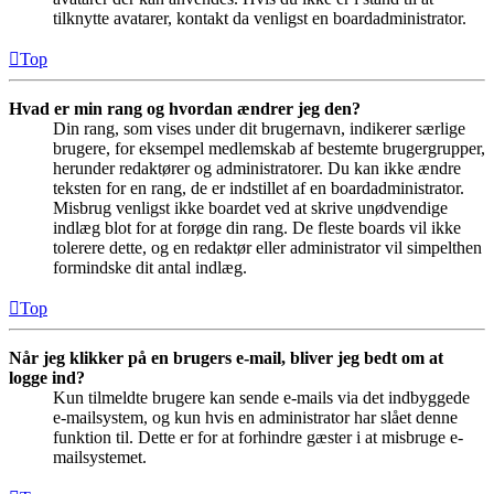
tilknytte avatarer, kontakt da venligst en boardadministrator.
Top
Hvad er min rang og hvordan ændrer jeg den?
Din rang, som vises under dit brugernavn, indikerer særlige
brugere, for eksempel medlemskab af bestemte brugergrupper,
herunder redaktører og administratorer. Du kan ikke ændre
teksten for en rang, de er indstillet af en boardadministrator.
Misbrug venligst ikke boardet ved at skrive unødvendige
indlæg blot for at forøge din rang. De fleste boards vil ikke
tolerere dette, og en redaktør eller administrator vil simpelthen
formindske dit antal indlæg.
Top
Når jeg klikker på en brugers e-mail, bliver jeg bedt om at
logge ind?
Kun tilmeldte brugere kan sende e-mails via det indbyggede
e-mailsystem, og kun hvis en administrator har slået denne
funktion til. Dette er for at forhindre gæster i at misbruge e-
mailsystemet.