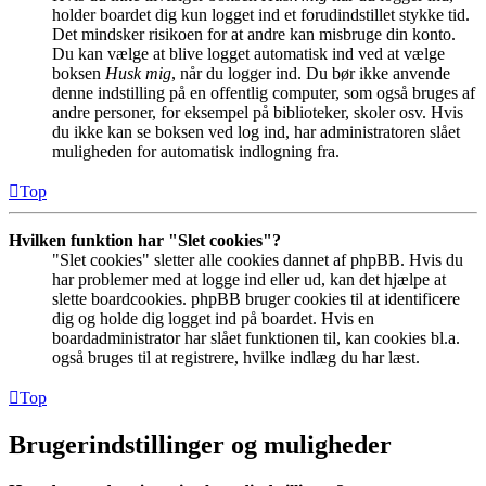
holder boardet dig kun logget ind et forudindstillet stykke tid.
Det mindsker risikoen for at andre kan misbruge din konto.
Du kan vælge at blive logget automatisk ind ved at vælge
boksen
Husk mig
, når du logger ind. Du bør ikke anvende
denne indstilling på en offentlig computer, som også bruges af
andre personer, for eksempel på biblioteker, skoler osv. Hvis
du ikke kan se boksen ved log ind, har administratoren slået
muligheden for automatisk indlogning fra.
Top
Hvilken funktion har "Slet cookies"?
"Slet cookies" sletter alle cookies dannet af phpBB. Hvis du
har problemer med at logge ind eller ud, kan det hjælpe at
slette boardcookies. phpBB bruger cookies til at identificere
dig og holde dig logget ind på boardet. Hvis en
boardadministrator har slået funktionen til, kan cookies bl.a.
også bruges til at registrere, hvilke indlæg du har læst.
Top
Brugerindstillinger og muligheder