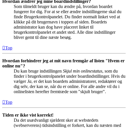
Hvordan ændrer jeg mine boardindstillinger?
Som tilmeldt bruger kan du ændre på, hvordan boardet
fungerer for dig. For at se eller ændre indstillingerne skal du
finde Brugerkontrolpanelet. Du finder normalt linket ved at
klikke på dit brugernavn i toppen af siden. Boardets
administrator kan dog have placeret linket til
brugerkontrolpanelet et andet sted. Alle dine indstillinger
bliver gemt til dine næste besøg.
Top
Hvordan forhindrer jeg at mit navn fremgår af listen "Hvem er
online nu"?
Du kan bruge indstillingen
Skjul min onlinestatus
, som du
finder i brugerkontrolpanelet under boardindstillinger. Hvis du
vælger
Ja
, er det kun boardets administratorer, redaktører og
dig selv, der kan se, når du er online. For alle andre vil du i
onlinelisten herefter fremtræde som "skjult bruger".
Top
Tiden er ikke vist korrekt!
Da det usædvanligt sjældent sker at webstedets
(webserverens) tidsindstilling er forkert, kan du næsten med