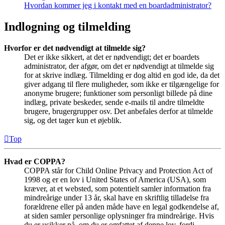
Hvordan kommer jeg i kontakt med en boardadministrator?
Indlogning og tilmelding
Hvorfor er det nødvendigt at tilmelde sig?
Det er ikke sikkert, at det er nødvendigt; det er boardets
administrator, der afgør, om det er nødvendigt at tilmelde sig
for at skrive indlæg. Tilmelding er dog altid en god ide, da det
giver adgang til flere muligheder, som ikke er tilgængelige for
anonyme brugere; funktioner som personligt billede på dine
indlæg, private beskeder, sende e-mails til andre tilmeldte
brugere, brugergrupper osv. Det anbefales derfor at tilmelde
sig, og det tager kun et øjeblik.
Top
Hvad er COPPA?
COPPA står for Child Online Privacy and Protection Act of
1998 og er en lov i United States of America (USA), som
kræver, at et websted, som potentielt samler information fra
mindreårige under 13 år, skal have en skriftlig tilladelse fra
forældrene eller på anden måde have en legal godkendelse af,
at siden samler personlige oplysninger fra mindreårige. Hvis
du er usikker på, om du er omfattet af denne lov, fordi