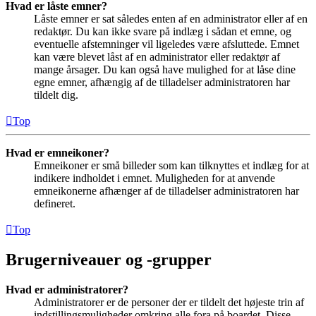
Hvad er låste emner?
Låste emner er sat således enten af en administrator eller af en
redaktør. Du kan ikke svare på indlæg i sådan et emne, og
eventuelle afstemninger vil ligeledes være afsluttede. Emnet
kan være blevet låst af en administrator eller redaktør af
mange årsager. Du kan også have mulighed for at låse dine
egne emner, afhængig af de tilladelser administratoren har
tildelt dig.
Top
Hvad er emneikoner?
Emneikoner er små billeder som kan tilknyttes et indlæg for at
indikere indholdet i emnet. Muligheden for at anvende
emneikonerne afhænger af de tilladelser administratoren har
defineret.
Top
Brugerniveauer og -grupper
Hvad er administratorer?
Administratorer er de personer der er tildelt det højeste trin af
indstillingsmuligheder omkring alle fora på boardet. Disse