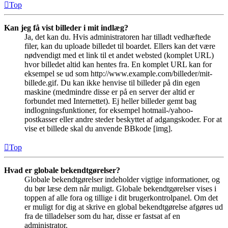
Top
Kan jeg få vist billeder i mit indlæg?
Ja, det kan du. Hvis administratoren har tilladt vedhæftede
filer, kan du uploade billedet til boardet. Ellers kan det være
nødvendigt med et link til et andet websted (komplet URL)
hvor billedet altid kan hentes fra. En komplet URL kan for
eksempel se ud som http://www.example.com/billeder/mit-
billede.gif. Du kan ikke henvise til billeder på din egen
maskine (medmindre disse er på en server der altid er
forbundet med Internettet). Ej heller billeder gemt bag
indlogningsfunktioner, for eksempel hotmail-/yahoo-
postkasser eller andre steder beskyttet af adgangskoder. For at
vise et billede skal du anvende BBkode [img].
Top
Hvad er globale bekendtgørelser?
Globale bekendtgørelser indeholder vigtige informationer, og
du bør læse dem når muligt. Globale bekendtgørelser vises i
toppen af alle fora og tillige i dit brugerkontrolpanel. Om det
er muligt for dig at skrive en global bekendtgørelse afgøres ud
fra de tilladelser som du har, disse er fastsat af en
administrator.