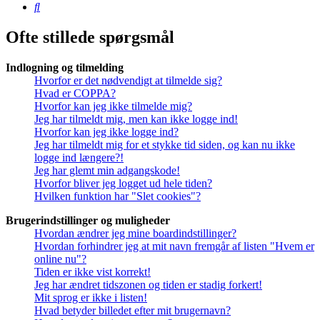
Søg
Ofte stillede spørgsmål
Indlogning og tilmelding
Hvorfor er det nødvendigt at tilmelde sig?
Hvad er COPPA?
Hvorfor kan jeg ikke tilmelde mig?
Jeg har tilmeldt mig, men kan ikke logge ind!
Hvorfor kan jeg ikke logge ind?
Jeg har tilmeldt mig for et stykke tid siden, og kan nu ikke
logge ind længere?!
Jeg har glemt min adgangskode!
Hvorfor bliver jeg logget ud hele tiden?
Hvilken funktion har "Slet cookies"?
Brugerindstillinger og muligheder
Hvordan ændrer jeg mine boardindstillinger?
Hvordan forhindrer jeg at mit navn fremgår af listen "Hvem er
online nu"?
Tiden er ikke vist korrekt!
Jeg har ændret tidszonen og tiden er stadig forkert!
Mit sprog er ikke i listen!
Hvad betyder billedet efter mit brugernavn?