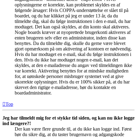
oplysningerne er korrekte, kan problemet skyldes en af
følgende årsager: Hvis COPPA-understøttelse er slået til på
boardet, og du har klikket på jeg er under 13 år, da du
tilmeldte dig, skal du følge instruktionen i den e-mail, du har
modtaget. Det kan også skyldes, at din konto skal aktiveres.
Nogle boards kræver at nyoprettede brugerkonti aktiveres af
enten brugeren selv eller en administrator, inden disse kan
benyttes. Da du tilmeldte dig, skulle du gerne være blevet
gjort opmærksom på om aktivering af kontoen er nødvendig.
Hvis du har modtaget en e-mail, skal du følge instruktionen i
den. Hvis du ikke har modtaget nogen e-mail, kan det
skyldes, at den e-mailadresse du angav ved tilmeldingen ikke
var korrekt. Aktivering benyttes for at mindske muligheden
for, at uønskede personer misbruger systemet ved at give
ukorrekte oplysninger. Hvis du er 100% sikker på, at du har
skrevet den rigtige e-mailadresse, bør du kontakte en
boardadministrator.
Top
Jeg har tilmeldt mig for et stykke tid siden, og kan nu ikke logge
ind længere?!
Der kan være flere grunde til, at du ikke kan logge ind. Først
bør du sikre dig, at du taster brugernavn og adgangskode