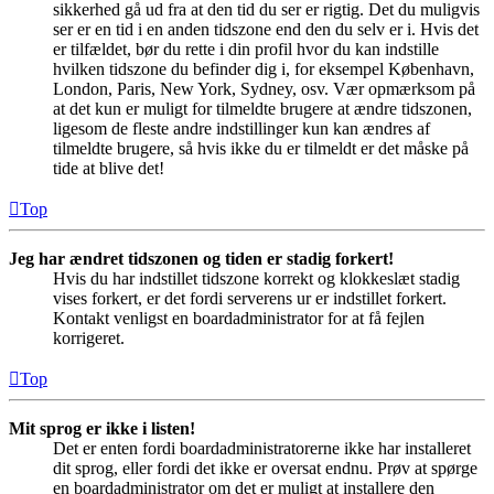
sikkerhed gå ud fra at den tid du ser er rigtig. Det du muligvis
ser er en tid i en anden tidszone end den du selv er i. Hvis det
er tilfældet, bør du rette i din profil hvor du kan indstille
hvilken tidszone du befinder dig i, for eksempel København,
London, Paris, New York, Sydney, osv. Vær opmærksom på
at det kun er muligt for tilmeldte brugere at ændre tidszonen,
ligesom de fleste andre indstillinger kun kan ændres af
tilmeldte brugere, så hvis ikke du er tilmeldt er det måske på
tide at blive det!
Top
Jeg har ændret tidszonen og tiden er stadig forkert!
Hvis du har indstillet tidszone korrekt og klokkeslæt stadig
vises forkert, er det fordi serverens ur er indstillet forkert.
Kontakt venligst en boardadministrator for at få fejlen
korrigeret.
Top
Mit sprog er ikke i listen!
Det er enten fordi boardadministratorerne ikke har installeret
dit sprog, eller fordi det ikke er oversat endnu. Prøv at spørge
en boardadministrator om det er muligt at installere den