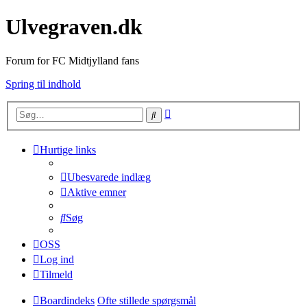
Ulvegraven.dk
Forum for FC Midtjylland fans
Spring til indhold
Avanceret
Søg
søgning
Hurtige links
Ubesvarede indlæg
Aktive emner
Søg
OSS
Log ind
Tilmeld
Boardindeks
Ofte stillede spørgsmål