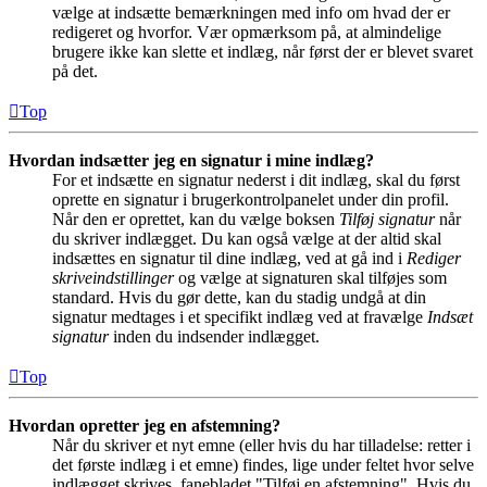
vælge at indsætte bemærkningen med info om hvad der er
redigeret og hvorfor. Vær opmærksom på, at almindelige
brugere ikke kan slette et indlæg, når først der er blevet svaret
på det.
Top
Hvordan indsætter jeg en signatur i mine indlæg?
For et indsætte en signatur nederst i dit indlæg, skal du først
oprette en signatur i brugerkontrolpanelet under din profil.
Når den er oprettet, kan du vælge boksen
Tilføj signatur
når
du skriver indlægget. Du kan også vælge at der altid skal
indsættes en signatur til dine indlæg, ved at gå ind i
Rediger
skriveindstillinger
og vælge at signaturen skal tilføjes som
standard. Hvis du gør dette, kan du stadig undgå at din
signatur medtages i et specifikt indlæg ved at fravælge
Indsæt
signatur
inden du indsender indlægget.
Top
Hvordan opretter jeg en afstemning?
Når du skriver et nyt emne (eller hvis du har tilladelse: retter i
det første indlæg i et emne) findes, lige under feltet hvor selve
indlægget skrives, fanebladet "Tilføj en afstemning". Hvis du