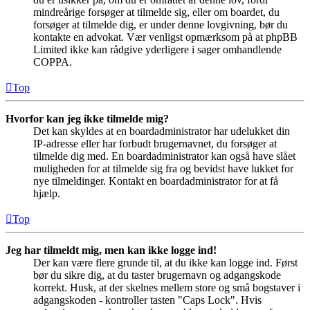
mindreårige forsøger at tilmelde sig, eller om boardet, du
forsøger at tilmelde dig, er under denne lovgivning, bør du
kontakte en advokat. Vær venligst opmærksom på at phpBB
Limited ikke kan rådgive yderligere i sager omhandlende
COPPA.
Top
Hvorfor kan jeg ikke tilmelde mig?
Det kan skyldes at en boardadministrator har udelukket din
IP-adresse eller har forbudt brugernavnet, du forsøger at
tilmelde dig med. En boardadministrator kan også have slået
muligheden for at tilmelde sig fra og bevidst have lukket for
nye tilmeldinger. Kontakt en boardadministrator for at få
hjælp.
Top
Jeg har tilmeldt mig, men kan ikke logge ind!
Der kan være flere grunde til, at du ikke kan logge ind. Først
bør du sikre dig, at du taster brugernavn og adgangskode
korrekt. Husk, at der skelnes mellem store og små bogstaver i
adgangskoden - kontroller tasten "Caps Lock". Hvis