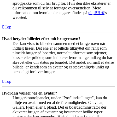
sprogpakke som du har brug for. Hvis den ikke eksisterer er
du velkommen til selv at foretage oversættelsen. Mere
information om hvordan dette gøres findes på
phpBB ®
's
websted.
Top
Hvad betyder billedet efter mit brugernavn?
Der kan vises to billeder sammen med et brugernavn når
indlæg læses. Det ene er et billede tilknyttet din rang som
tilmeldt bruger på boardet, normalt udformet som stjerner,
kasser eller prikker, som indikerer hvor mange indlæg du har
skrevet eller din status på boardet. Det andet, normalt et større
billede, er kendt som en avatar og er sædvanligvis unikt og
personligt for hver bruger.
Top
Hvordan vælger jeg en avatar?
I brugerkontrolpanelet, under "Profilindstillinger", kan du
tilføje en avatar med en af de fire muligheder: Gravatar,
Galleri, Fjern eller Upload. Det er boardadministrator der
aktiverer brugen af avatarer og bestemmer hvilke typer
avatarer der kan anvendes. Hvis du ikke er i stand til at