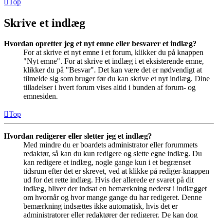
Top
Skrive et indlæg
Hvordan opretter jeg et nyt emne eller besvarer et indlæg?
For at skrive et nyt emne i et forum, klikker du på knappen
"Nyt emne". For at skrive et indlæg i et eksisterende emne,
klikker du på "Besvar". Det kan være det er nødvendigt at
tilmelde sig som bruger før du kan skrive et nyt indlæg. Dine
tilladelser i hvert forum vises altid i bunden af forum- og
emnesiden.
Top
Hvordan redigerer eller sletter jeg et indlæg?
Med mindre du er boardets administrator eller forummets
redaktør, så kan du kun redigere og slette egne indlæg. Du
kan redigere et indlæg, nogle gange kun i et begrænset
tidsrum efter det er skrevet, ved at klikke på rediger-knappen
ud for det rette indlæg. Hvis der allerede er svaret på dit
indlæg, bliver der indsat en bemærkning nederst i indlægget
om hvornår og hvor mange gange du har redigeret. Denne
bemærkning indsættes ikke automatisk, hvis det er
administratorer eller redaktører der redigerer. De kan dog