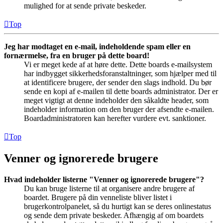
mulighed for at sende private beskeder.
Top
Jeg har modtaget en e-mail, indeholdende spam eller en
fornærmelse, fra en bruger på dette board!
Vi er meget kede af at høre dette. Dette boards e-mailsystem
har indbygget sikkerhedsforanstaltninger, som hjælper med til
at identificere brugere, der sender den slags indhold. Du bør
sende en kopi af e-mailen til dette boards administrator. Der er
meget vigtigt at denne indeholder den såkaldte header, som
indeholder information om den bruger der afsendte e-mailen.
Boardadministratoren kan herefter vurdere evt. sanktioner.
Top
Venner og ignorerede brugere
Hvad indeholder listerne "Venner og ignorerede brugere"?
Du kan bruge listerne til at organisere andre brugere af
boardet. Brugere på din venneliste bliver listet i
brugerkontrolpanelet, så du hurtigt kan se deres onlinestatus
og sende dem private beskeder. Afhængig af om boardets