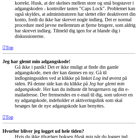
korrekt. Husk, at der skelnes mellem store og små bogstaver i
adgangskoden - kontroller tasten "Caps Lock". Problemet kan
også skyldes, at administratoren har slettet eller deaktiveret din
konto, fordi du ikke har skrevet nogle indlæg. Det er normal
procedure med jævne mellemrum at fjerne brugere, som aldrig
har skrevet indlæg. Tilmeld dig igen for at blande dig i
diskussionerne.
Top
Jeg har glemt min adgangskode!
Gå ikke i panik! Det er ikke muligt at finde din gamle
adgangskode, men der kan dannes en ny. Gå til
indlogningssiden ved at klikke på linket
Log ind
øverst på
siden. På denne side kan du klikke på
Jeg har glemt min
adgangskode
. Her kan du indtaste dit brugernavn og din e-
mailadresse. Der fremsendes en e-mail til dig, som udover en
ny adgangskode, indeholder et aktiveringslink som skal
besøges før de nye adgangskode kan benyttes.
Top
Hvorfor bliver jeg logget ud hele tiden?
Hvis du ikke tilvælger boksen
Husk mig
når du logger ind,