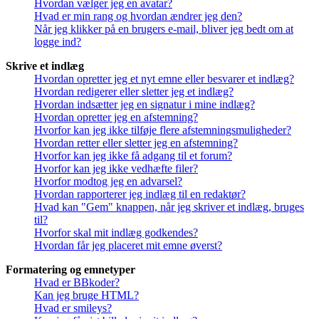
Hvordan vælger jeg en avatar?
Hvad er min rang og hvordan ændrer jeg den?
Når jeg klikker på en brugers e-mail, bliver jeg bedt om at
logge ind?
Skrive et indlæg
Hvordan opretter jeg et nyt emne eller besvarer et indlæg?
Hvordan redigerer eller sletter jeg et indlæg?
Hvordan indsætter jeg en signatur i mine indlæg?
Hvordan opretter jeg en afstemning?
Hvorfor kan jeg ikke tilføje flere afstemningsmuligheder?
Hvordan retter eller sletter jeg en afstemning?
Hvorfor kan jeg ikke få adgang til et forum?
Hvorfor kan jeg ikke vedhæfte filer?
Hvorfor modtog jeg en advarsel?
Hvordan rapporterer jeg indlæg til en redaktør?
Hvad kan "Gem" knappen, når jeg skriver et indlæg, bruges
til?
Hvorfor skal mit indlæg godkendes?
Hvordan får jeg placeret mit emne øverst?
Formatering og emnetyper
Hvad er BBkoder?
Kan jeg bruge HTML?
Hvad er smileys?