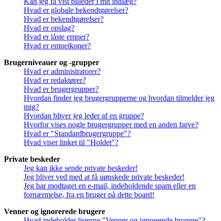
Kan jeg få vist billeder i mit indlæg?
Hvad er globale bekendtgørelser?
Hvad er bekendtgørelser?
Hvad er opslag?
Hvad er låste emner?
Hvad er emneikoner?
Brugerniveauer og -grupper
Hvad er administratorer?
Hvad er redaktører?
Hvad er brugergrupper?
Hvordan finder jeg brugergrupperne og hvordan tilmelder jeg
mig?
Hvordan bliver jeg leder af en gruppe?
Hvorfor vises nogle brugergrupper med en anden farve?
Hvad er "Standardbrugergruppe"?
Hvad viser linket til "Holdet"?
Private beskeder
Jeg kan ikke sende private beskeder!
Jeg bliver ved med at få uønskede private beskeder!
Jeg har modtaget en e-mail, indeholdende spam eller en
fornærmelse, fra en bruger på dette board!
Venner og ignorerede brugere
Hvad indeholder listerne "Venner og ignorerede brugere"?