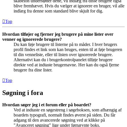
skabelon understøtter dette, vil indlæg fra disse brugere også
blive fremhævet. Hvis du vælger at ignorere en bruger, vil alle
indlæg fra denne som standard blive skjult for dig.
Top
Hvordan tilføjer og fjerner jeg brugere på mine lister over
venner og ignorerede brugere?
Du kan føje brugere til listerne på to måder. I hver brugers
profil findes et link som kan bruges, enten til at føje brugeren
til din venneliste, eller til listen over ignorerede brugere.
Alternativt kan du i brugerkontrolpanelet tilføje brugere
direkte ved at indtaste brugernavne. Her kan du også fjerne
brugere fra dine lister.
Top
Søgning i fora
Hvordan søger jeg i et forum eller på boardet?
Ved at indtaste en søgestreng i søgeboksen, som afhængig af
boardets typografi, normalt findes øverst på siden. Du får
adgang til den avancerede søgning ved at klikke på
"Avanceret søgning" lige under førnævnte boks.