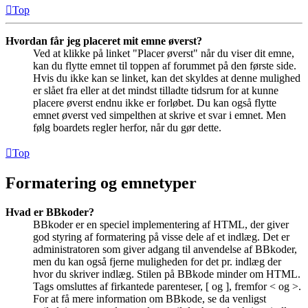
Top
Hvordan får jeg placeret mit emne øverst?
Ved at klikke på linket "Placer øverst" når du viser dit emne,
kan du flytte emnet til toppen af forummet på den første side.
Hvis du ikke kan se linket, kan det skyldes at denne mulighed
er slået fra eller at det mindst tilladte tidsrum for at kunne
placere øverst endnu ikke er forløbet. Du kan også flytte
emnet øverst ved simpelthen at skrive et svar i emnet. Men
følg boardets regler herfor, når du gør dette.
Top
Formatering og emnetyper
Hvad er BBkoder?
BBkoder er en speciel implementering af HTML, der giver
god styring af formatering på visse dele af et indlæg. Det er
administratoren som giver adgang til anvendelse af BBkoder,
men du kan også fjerne muligheden for det pr. indlæg der
hvor du skriver indlæg. Stilen på BBkode minder om HTML.
Tags omsluttes af firkantede parenteser, [ og ], fremfor < og >.
For at få mere information om BBkode, se da venligst