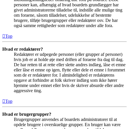
personer kan, afhængig af hvad boardets grundlægger har
givet administratorerne tilladelse til, indstille alle mulige ting
om foraene, såsom tilladelser, udelukkelse af bestemte
brugere, tilføje brugergrupper eller redaktører osv. De har
også samme rettigheder som redaktører under alle fora.
Top
Hvad er redaktører?
Redaktører er udpegede personer (eller grupper af personer)
hvis job er at holde øje med driften af foraene fra dag til dag.
De har retten til at rette eller slette andres indlæg, låse et emne
eller låse et emne op igen, flytte eller dele et emne i forummet
som de er redaktører for. I almindelighed er redaktørens
opgave at forhindre at folk skriver indlæg som ikke hører
hjemme under emnet eller hvis de skriver absurde eller andre
aggressive ting.
Top
Hvad er brugergrupper?
Brugergrupper anvendes af boardets administratorer til at
opdele brugere i overskuelige grupper. En bruger kan være