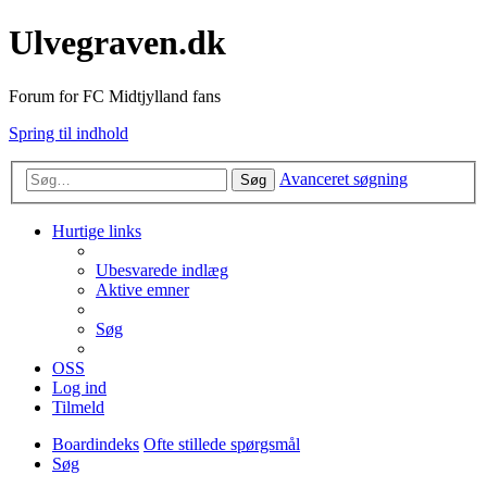
Ulvegraven.dk
Forum for FC Midtjylland fans
Spring til indhold
Avanceret søgning
Søg
Hurtige links
Ubesvarede indlæg
Aktive emner
Søg
OSS
Log ind
Tilmeld
Boardindeks
Ofte stillede spørgsmål
Søg