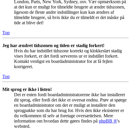
London, Paris, New York, Sydney, osv. Vær opmærksom på
at det kun er muligt for tilmeldte brugere at ændre tidszonen,
ligesom de fleste andre indstillinger kun kan ændres af
tilmeldte brugere, så hvis ikke du er tilmeldt er det måske på
tide at blive det!
Top
Jeg har ændret tidszonen og tiden er stadig forkert!
Hvis du har indstillet tidszone korrekt og klokkeslæt stadig
vises forkert, er det fordi serverens ur er indstillet forkert.
Kontakt venligst en boardadministrator for at få fejlen
korrigeret.
Top
Mit sprog er ikke i listen!
Det er enten fordi boardadministratorerne ikke har installeret
dit sprog, eller fordi det ikke er oversat endnu. Prøv at spørge
en boardadministrator om det er muligt at installere den
sprogpakke som du har brug for. Hvis den ikke eksisterer er
du velkommen til selv at foretage oversættelsen. Mere
information om hvordan dette gøres findes på
phpBB ®
's
websted.