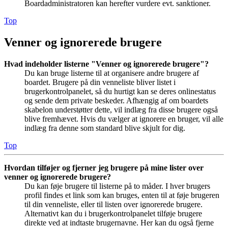
Boardadministratoren kan herefter vurdere evt. sanktioner.
Top
Venner og ignorerede brugere
Hvad indeholder listerne "Venner og ignorerede brugere"?
Du kan bruge listerne til at organisere andre brugere af
boardet. Brugere på din venneliste bliver listet i
brugerkontrolpanelet, så du hurtigt kan se deres onlinestatus
og sende dem private beskeder. Afhængig af om boardets
skabelon understøtter dette, vil indlæg fra disse brugere også
blive fremhævet. Hvis du vælger at ignorere en bruger, vil alle
indlæg fra denne som standard blive skjult for dig.
Top
Hvordan tilføjer og fjerner jeg brugere på mine lister over
venner og ignorerede brugere?
Du kan føje brugere til listerne på to måder. I hver brugers
profil findes et link som kan bruges, enten til at føje brugeren
til din venneliste, eller til listen over ignorerede brugere.
Alternativt kan du i brugerkontrolpanelet tilføje brugere
direkte ved at indtaste brugernavne. Her kan du også fjerne