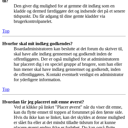
til?
Den giver dig mulighed for at gemme dit indlæg som en
kladde og dermed færdiggøre det og indsende det på et senere
tidspunkt. Du får adgang til dine gemte kladder via
brugerkontrolpanelet.
Top
Hvorfor skal mit indlæg godkendes?
Boardadministratoren kan beslutte at det forum du skriver til,
skal have alle indlæg gennemset og godkendt inden de
offentliggøres. Der er også mulighed for at administratoren
har placeret dig i en speciel gruppe af brugere, som han eller
hun mener skal have indlæg gennemset og godkendt, inden
de offentliggøres. Kontakt eventuelt venligst en administrator
for yderligere information.
Top
Hvordan får jeg placeret mit emne øverst?
Ved at klikke på linket "Placer øverst" når du viser dit emne,
kan du flytte emnet til toppen af forummet på den første side.
Hvis du ikke kan se linket, kan det skyldes at denne mulighed
er slået fra eller at det mindst tilladte tidsrum for at kunne
placere øverst endnu ikke er forløbet. Du kan også flytte