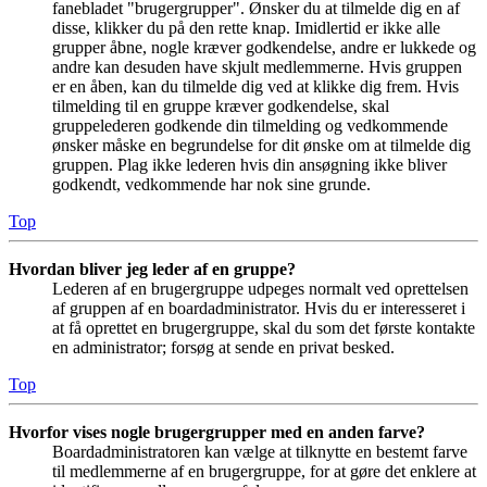
fanebladet "brugergrupper". Ønsker du at tilmelde dig en af
disse, klikker du på den rette knap. Imidlertid er ikke alle
grupper åbne, nogle kræver godkendelse, andre er lukkede og
andre kan desuden have skjult medlemmerne. Hvis gruppen
er en åben, kan du tilmelde dig ved at klikke dig frem. Hvis
tilmelding til en gruppe kræver godkendelse, skal
gruppelederen godkende din tilmelding og vedkommende
ønsker måske en begrundelse for dit ønske om at tilmelde dig
gruppen. Plag ikke lederen hvis din ansøgning ikke bliver
godkendt, vedkommende har nok sine grunde.
Top
Hvordan bliver jeg leder af en gruppe?
Lederen af en brugergruppe udpeges normalt ved oprettelsen
af gruppen af en boardadministrator. Hvis du er interesseret i
at få oprettet en brugergruppe, skal du som det første kontakte
en administrator; forsøg at sende en privat besked.
Top
Hvorfor vises nogle brugergrupper med en anden farve?
Boardadministratoren kan vælge at tilknytte en bestemt farve
til medlemmerne af en brugergruppe, for at gøre det enklere at