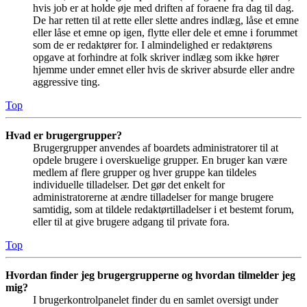
hvis job er at holde øje med driften af foraene fra dag til dag.
De har retten til at rette eller slette andres indlæg, låse et emne
eller låse et emne op igen, flytte eller dele et emne i forummet
som de er redaktører for. I almindelighed er redaktørens
opgave at forhindre at folk skriver indlæg som ikke hører
hjemme under emnet eller hvis de skriver absurde eller andre
aggressive ting.
Top
Hvad er brugergrupper?
Brugergrupper anvendes af boardets administratorer til at
opdele brugere i overskuelige grupper. En bruger kan være
medlem af flere grupper og hver gruppe kan tildeles
individuelle tilladelser. Det gør det enkelt for
administratorerne at ændre tilladelser for mange brugere
samtidig, som at tildele redaktørtilladelser i et bestemt forum,
eller til at give brugere adgang til private fora.
Top
Hvordan finder jeg brugergrupperne og hvordan tilmelder jeg
mig?
I brugerkontrolpanelet finder du en samlet oversigt under