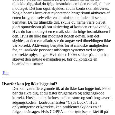
tilmeldte dig, skal du følge instruktionen i den e-mail, du har
modtaget. Det kan også skyldes, at din konto skal aktiveres.
Nogle boards kræver at nyoprettede brugerkonti aktiveres af
enten brugeren selv eller en administrator, inden disse kan
benyttes. Da du tilmeldte dig, skulle du gerne være blevet
gjort opmærksom på om aktivering af kontoen er nødvendig.
Hvis du har modtaget en e-mail, skal du følge instruktionen i
den. Hvis du ikke har modtaget nogen e-mail, kan det
skyldes, at den e-mailadresse du angav ved tilmeldingen ikke
var korrekt. Aktivering benyttes for at mindske muligheden
for, at uønskede personer misbruger systemet ved at give
ukorrekte oplysninger. Hvis du er 100% sikker på, at du har
skrevet den rigtige e-mailadresse, bør du kontakte en
boardadministrator.
Top
Hvorfor kan jeg ikke logge ind?
Der kan være flere grunde til, at du ikke kan logge ind. Først
bør du sikre dig, at du taster brugernavn og adgangskode
korrekt. Husk, at der skelnes mellem store og små bogstaver i
adgangskoden - kontroller tasten "Caps Lock". Hvis
oplysningerne er korrekte, kan problemet skyldes en af
følgende årsager: Hvis COPPA-understøttelse er slået til på