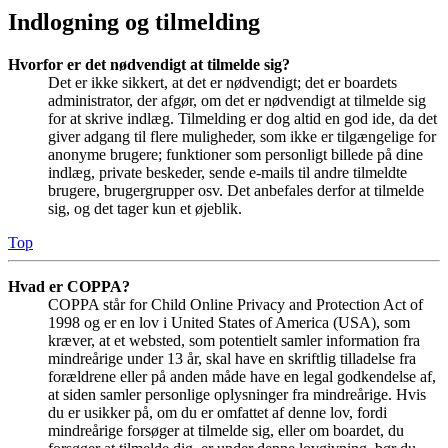
Indlogning og tilmelding
Hvorfor er det nødvendigt at tilmelde sig?
Det er ikke sikkert, at det er nødvendigt; det er boardets
administrator, der afgør, om det er nødvendigt at tilmelde sig
for at skrive indlæg. Tilmelding er dog altid en god ide, da det
giver adgang til flere muligheder, som ikke er tilgængelige for
anonyme brugere; funktioner som personligt billede på dine
indlæg, private beskeder, sende e-mails til andre tilmeldte
brugere, brugergrupper osv. Det anbefales derfor at tilmelde
sig, og det tager kun et øjeblik.
Top
Hvad er COPPA?
COPPA står for Child Online Privacy and Protection Act of
1998 og er en lov i United States of America (USA), som
kræver, at et websted, som potentielt samler information fra
mindreårige under 13 år, skal have en skriftlig tilladelse fra
forældrene eller på anden måde have en legal godkendelse af,
at siden samler personlige oplysninger fra mindreårige. Hvis
du er usikker på, om du er omfattet af denne lov, fordi
mindreårige forsøger at tilmelde sig, eller om boardet, du