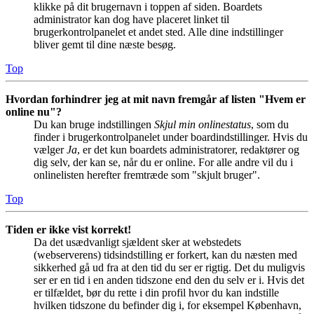
klikke på dit brugernavn i toppen af siden. Boardets
administrator kan dog have placeret linket til
brugerkontrolpanelet et andet sted. Alle dine indstillinger
bliver gemt til dine næste besøg.
Top
Hvordan forhindrer jeg at mit navn fremgår af listen "Hvem er
online nu"?
Du kan bruge indstillingen
Skjul min onlinestatus
, som du
finder i brugerkontrolpanelet under boardindstillinger. Hvis du
vælger
Ja
, er det kun boardets administratorer, redaktører og
dig selv, der kan se, når du er online. For alle andre vil du i
onlinelisten herefter fremtræde som "skjult bruger".
Top
Tiden er ikke vist korrekt!
Da det usædvanligt sjældent sker at webstedets
(webserverens) tidsindstilling er forkert, kan du næsten med
sikkerhed gå ud fra at den tid du ser er rigtig. Det du muligvis
ser er en tid i en anden tidszone end den du selv er i. Hvis det
er tilfældet, bør du rette i din profil hvor du kan indstille
hvilken tidszone du befinder dig i, for eksempel København,