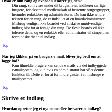
Hvad er min rang og hvordan ændrer jeg den?
Din rang, som vises under dit brugernavn, indikerer særlige
brugere, for eksempel medlemskab af bestemte brugergrupper,
herunder redaktører og administratorer. Du kan ikke ændre
teksten for en rang, de er indstillet af en boardadministrator.
Misbrug venligst ikke boardet ved at skrive unødvendige
indlæg blot for at forøge din rang. De fleste boards vil ikke
tolerere dette, og en redaktør eller administrator vil simpelthen
formindske dit antal indlæg.
Top
Når jeg klikker på en brugers e-mail, bliver jeg bedt om at
logge ind?
Kun tilmeldte brugere kan sende e-mails via det indbyggede
e-mailsystem, og kun hvis en administrator har slået denne
funktion til. Dette er for at forhindre gæster i at misbruge e-
mailsystemet.
Top
Skrive et indlæg
Hvordan opretter jeg et nyt emne eller besvarer et indlæg?