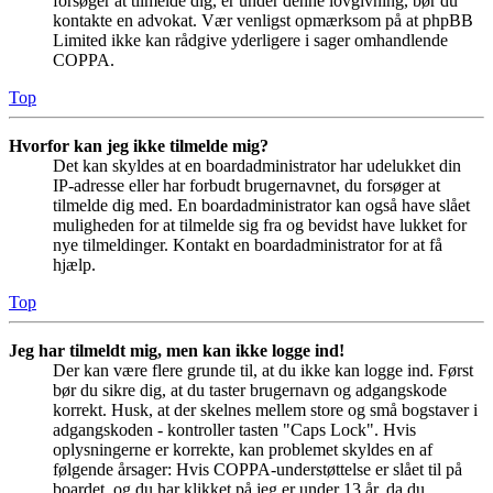
forsøger at tilmelde dig, er under denne lovgivning, bør du
kontakte en advokat. Vær venligst opmærksom på at phpBB
Limited ikke kan rådgive yderligere i sager omhandlende
COPPA.
Top
Hvorfor kan jeg ikke tilmelde mig?
Det kan skyldes at en boardadministrator har udelukket din
IP-adresse eller har forbudt brugernavnet, du forsøger at
tilmelde dig med. En boardadministrator kan også have slået
muligheden for at tilmelde sig fra og bevidst have lukket for
nye tilmeldinger. Kontakt en boardadministrator for at få
hjælp.
Top
Jeg har tilmeldt mig, men kan ikke logge ind!
Der kan være flere grunde til, at du ikke kan logge ind. Først
bør du sikre dig, at du taster brugernavn og adgangskode
korrekt. Husk, at der skelnes mellem store og små bogstaver i
adgangskoden - kontroller tasten "Caps Lock". Hvis
oplysningerne er korrekte, kan problemet skyldes en af
følgende årsager: Hvis COPPA-understøttelse er slået til på
boardet, og du har klikket på jeg er under 13 år, da du