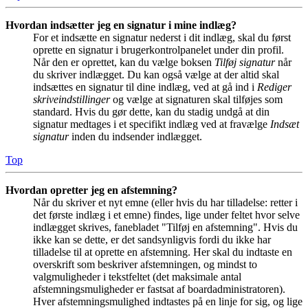
Hvordan indsætter jeg en signatur i mine indlæg?
For et indsætte en signatur nederst i dit indlæg, skal du først
oprette en signatur i brugerkontrolpanelet under din profil.
Når den er oprettet, kan du vælge boksen
Tilføj signatur
når
du skriver indlægget. Du kan også vælge at der altid skal
indsættes en signatur til dine indlæg, ved at gå ind i
Rediger
skriveindstillinger
og vælge at signaturen skal tilføjes som
standard. Hvis du gør dette, kan du stadig undgå at din
signatur medtages i et specifikt indlæg ved at fravælge
Indsæt
signatur
inden du indsender indlægget.
Top
Hvordan opretter jeg en afstemning?
Når du skriver et nyt emne (eller hvis du har tilladelse: retter i
det første indlæg i et emne) findes, lige under feltet hvor selve
indlægget skrives, fanebladet "Tilføj en afstemning". Hvis du
ikke kan se dette, er det sandsynligvis fordi du ikke har
tilladelse til at oprette en afstemning. Her skal du indtaste en
overskrift som beskriver afstemningen, og mindst to
valgmuligheder i tekstfeltet (det maksimale antal
afstemningsmuligheder er fastsat af boardadministratoren).
Hver afstemningsmulighed indtastes på en linje for sig, og lige