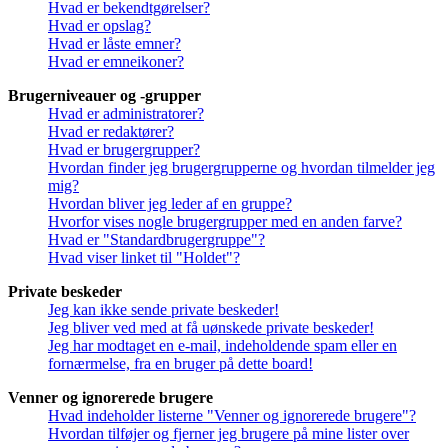
Hvad er bekendtgørelser?
Hvad er opslag?
Hvad er låste emner?
Hvad er emneikoner?
Brugerniveauer og -grupper
Hvad er administratorer?
Hvad er redaktører?
Hvad er brugergrupper?
Hvordan finder jeg brugergrupperne og hvordan tilmelder jeg
mig?
Hvordan bliver jeg leder af en gruppe?
Hvorfor vises nogle brugergrupper med en anden farve?
Hvad er "Standardbrugergruppe"?
Hvad viser linket til "Holdet"?
Private beskeder
Jeg kan ikke sende private beskeder!
Jeg bliver ved med at få uønskede private beskeder!
Jeg har modtaget en e-mail, indeholdende spam eller en
fornærmelse, fra en bruger på dette board!
Venner og ignorerede brugere
Hvad indeholder listerne "Venner og ignorerede brugere"?
Hvordan tilføjer og fjerner jeg brugere på mine lister over