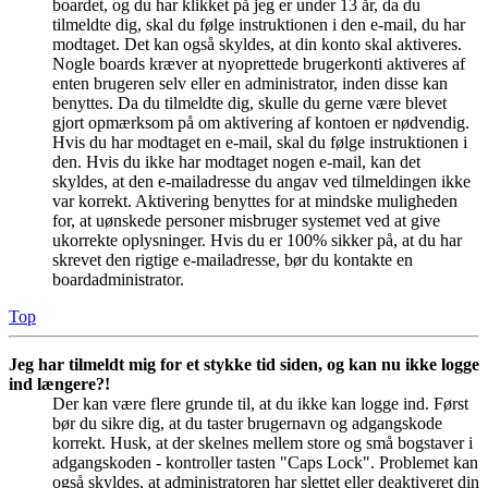
boardet, og du har klikket på jeg er under 13 år, da du
tilmeldte dig, skal du følge instruktionen i den e-mail, du har
modtaget. Det kan også skyldes, at din konto skal aktiveres.
Nogle boards kræver at nyoprettede brugerkonti aktiveres af
enten brugeren selv eller en administrator, inden disse kan
benyttes. Da du tilmeldte dig, skulle du gerne være blevet
gjort opmærksom på om aktivering af kontoen er nødvendig.
Hvis du har modtaget en e-mail, skal du følge instruktionen i
den. Hvis du ikke har modtaget nogen e-mail, kan det
skyldes, at den e-mailadresse du angav ved tilmeldingen ikke
var korrekt. Aktivering benyttes for at mindske muligheden
for, at uønskede personer misbruger systemet ved at give
ukorrekte oplysninger. Hvis du er 100% sikker på, at du har
skrevet den rigtige e-mailadresse, bør du kontakte en
boardadministrator.
Top
Jeg har tilmeldt mig for et stykke tid siden, og kan nu ikke logge
ind længere?!
Der kan være flere grunde til, at du ikke kan logge ind. Først
bør du sikre dig, at du taster brugernavn og adgangskode
korrekt. Husk, at der skelnes mellem store og små bogstaver i
adgangskoden - kontroller tasten "Caps Lock". Problemet kan
også skyldes, at administratoren har slettet eller deaktiveret din