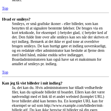
Top
Hvad er smileys?
Smileys, er små grafiske ikoner - eller billeder, som kan
benyttes til at signalere bestemte følelser. De bruges via en
kort tekstkode, for eksempel :) betyder glad, :( betyder ked af
det. Den fulde liste over alle smileys kan ses når der skrives et
nyt indlæg. Bemærk at det ikke er god tone at overdrive
brugen smileys. De kan hurtigt gøre et indlæg uoverskueligt,
og en redaktør eller administrator kan beslutte at fjerne dem
med hård hånd, måske endda selve indlægget.
Boardadministratoren kan også have sat et maksimum for
antallet af smileys pr. indlæg.
Top
Kan jeg få vist billeder i mit indlæg?
Ja, det kan du. Hvis administratoren har tilladt vedhæftede
filer, kan du uploade billedet til boardet. Ellers kan det være
nødvendigt med et link til et andet websted (komplet URL)
hvor billedet altid kan hentes fra. En komplet URL kan for
eksempel se ud som http://www.example.com/billeder/mit-
billede.gif. Du kan ikke henvise til billeder på din egen