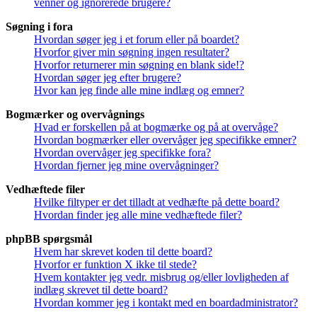
venner og ignorerede brugere?
Søgning i fora
Hvordan søger jeg i et forum eller på boardet?
Hvorfor giver min søgning ingen resultater?
Hvorfor returnerer min søgning en blank side!?
Hvordan søger jeg efter brugere?
Hvor kan jeg finde alle mine indlæg og emner?
Bogmærker og overvågnings
Hvad er forskellen på at bogmærke og på at overvåge?
Hvordan bogmærker eller overvåger jeg specifikke emner?
Hvordan overvåger jeg specifikke fora?
Hvordan fjerner jeg mine overvågninger?
Vedhæftede filer
Hvilke filtyper er det tilladt at vedhæfte på dette board?
Hvordan finder jeg alle mine vedhæftede filer?
phpBB spørgsmål
Hvem har skrevet koden til dette board?
Hvorfor er funktion X ikke til stede?
Hvem kontakter jeg vedr. misbrug og/eller lovligheden af
indlæg skrevet til dette board?
Hvordan kommer jeg i kontakt med en boardadministrator?