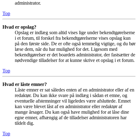
administrator.
Top
Hvad er opslag?
Opslag er indlæg som altid vises lige under bekendtgørelserne
i et forum, til forskel fra bekendtgørelserne vises opslag kun
på den første side. De er ofte også temmelig vigtige, og du bør
læse dem, når du har mulighed for det. Ligesom med
bekendtgørelser er det boardets administrator, der fastsætter de
nødvendige tilladelser for at kunne skrive et opslag i et forum.
Top
Hvad er låste emner?
Låste emner er sat således enten af en administrator eller af en
redaktør. Du kan ikke svare på indlæg i sådan et emne, og
eventuelle afstemninger vil ligeledes være afsluttede. Emnet
kan være blevet låst af en administrator eller redaktør af
mange årsager. Du kan også have mulighed for at låse dine
egne emner, afhængig af de tilladelser administratoren har
tildelt dig.
Top