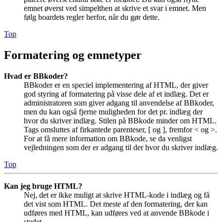
emnet øverst ved simpelthen at skrive et svar i emnet. Men
følg boardets regler herfor, når du gør dette.
Top
Formatering og emnetyper
Hvad er BBkoder?
BBkoder er en speciel implementering af HTML, der giver
god styring af formatering på visse dele af et indlæg. Det er
administratoren som giver adgang til anvendelse af BBkoder,
men du kan også fjerne muligheden for det pr. indlæg der
hvor du skriver indlæg. Stilen på BBkode minder om HTML.
Tags omsluttes af firkantede parenteser, [ og ], fremfor < og >.
For at få mere information om BBkode, se da venligst
vejledningen som der er adgang til der hvor du skriver indlæg.
Top
Kan jeg bruge HTML?
Nej, det er ikke muligt at skrive HTML-kode i indlæg og få
det vist som HTML. Det meste af den formatering, der kan
udføres med HTML, kan udføres ved at anvende BBkode i
stedet.