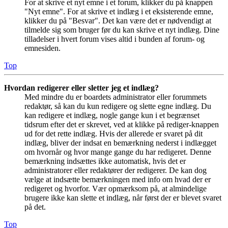
For at skrive et nyt emne i et forum, klikker du på knappen
"Nyt emne". For at skrive et indlæg i et eksisterende emne,
klikker du på "Besvar". Det kan være det er nødvendigt at
tilmelde sig som bruger før du kan skrive et nyt indlæg. Dine
tilladelser i hvert forum vises altid i bunden af forum- og
emnesiden.
Top
Hvordan redigerer eller sletter jeg et indlæg?
Med mindre du er boardets administrator eller forummets
redaktør, så kan du kun redigere og slette egne indlæg. Du
kan redigere et indlæg, nogle gange kun i et begrænset
tidsrum efter det er skrevet, ved at klikke på rediger-knappen
ud for det rette indlæg. Hvis der allerede er svaret på dit
indlæg, bliver der indsat en bemærkning nederst i indlægget
om hvornår og hvor mange gange du har redigeret. Denne
bemærkning indsættes ikke automatisk, hvis det er
administratorer eller redaktører der redigerer. De kan dog
vælge at indsætte bemærkningen med info om hvad der er
redigeret og hvorfor. Vær opmærksom på, at almindelige
brugere ikke kan slette et indlæg, når først der er blevet svaret
på det.
Top