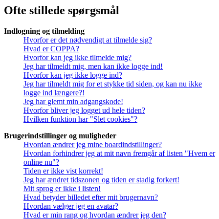
Ofte stillede spørgsmål
Indlogning og tilmelding
Hvorfor er det nødvendigt at tilmelde sig?
Hvad er COPPA?
Hvorfor kan jeg ikke tilmelde mig?
Jeg har tilmeldt mig, men kan ikke logge ind!
Hvorfor kan jeg ikke logge ind?
Jeg har tilmeldt mig for et stykke tid siden, og kan nu ikke
logge ind længere?!
Jeg har glemt min adgangskode!
Hvorfor bliver jeg logget ud hele tiden?
Hvilken funktion har "Slet cookies"?
Brugerindstillinger og muligheder
Hvordan ændrer jeg mine boardindstillinger?
Hvordan forhindrer jeg at mit navn fremgår af listen "Hvem er
online nu"?
Tiden er ikke vist korrekt!
Jeg har ændret tidszonen og tiden er stadig forkert!
Mit sprog er ikke i listen!
Hvad betyder billedet efter mit brugernavn?
Hvordan vælger jeg en avatar?
Hvad er min rang og hvordan ændrer jeg den?