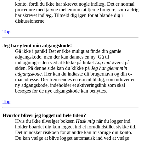
konto, fordi du ikke har skrevet nogle indlæg. Det er normal
procedure med jævne mellemrum at fjerne brugere, som aldrig
har skrevet indlæg. Tilmeld dig igen for at blande dig i
diskussionerne.
Top
Jeg har glemt min adgangskode!
Gå ikke i panik! Det er ikke muligt at finde din gamle
adgangskode, men der kan dannes en ny. Gå til
indlogningssiden ved at klikke på linket
Log ind
øverst på
siden. På denne side kan du klikke på
Jeg har glemt min
adgangskode
. Her kan du indtaste dit brugernavn og din e-
mailadresse. Der fremsendes en e-mail til dig, som udover en
ny adgangskode, indeholder et aktiveringslink som skal
besøges før de nye adgangskode kan benyttes.
Top
Hvorfor bliver jeg logget ud hele tiden?
Hvis du ikke tilvælger boksen
Husk mig
når du logger ind,
holder boardet dig kun logget ind et forudindstillet stykke tid.
Det mindsker risikoen for at andre kan misbruge din konto.
Du kan vælge at blive logget automatisk ind ved at vælge