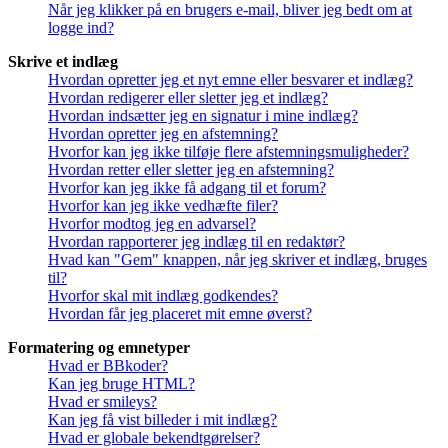
Når jeg klikker på en brugers e-mail, bliver jeg bedt om at
logge ind?
Skrive et indlæg
Hvordan opretter jeg et nyt emne eller besvarer et indlæg?
Hvordan redigerer eller sletter jeg et indlæg?
Hvordan indsætter jeg en signatur i mine indlæg?
Hvordan opretter jeg en afstemning?
Hvorfor kan jeg ikke tilføje flere afstemningsmuligheder?
Hvordan retter eller sletter jeg en afstemning?
Hvorfor kan jeg ikke få adgang til et forum?
Hvorfor kan jeg ikke vedhæfte filer?
Hvorfor modtog jeg en advarsel?
Hvordan rapporterer jeg indlæg til en redaktør?
Hvad kan "Gem" knappen, når jeg skriver et indlæg, bruges
til?
Hvorfor skal mit indlæg godkendes?
Hvordan får jeg placeret mit emne øverst?
Formatering og emnetyper
Hvad er BBkoder?
Kan jeg bruge HTML?
Hvad er smileys?
Kan jeg få vist billeder i mit indlæg?
Hvad er globale bekendtgørelser?