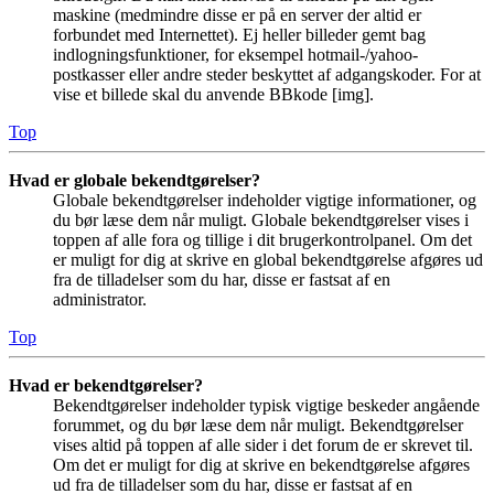
maskine (medmindre disse er på en server der altid er
forbundet med Internettet). Ej heller billeder gemt bag
indlogningsfunktioner, for eksempel hotmail-/yahoo-
postkasser eller andre steder beskyttet af adgangskoder. For at
vise et billede skal du anvende BBkode [img].
Top
Hvad er globale bekendtgørelser?
Globale bekendtgørelser indeholder vigtige informationer, og
du bør læse dem når muligt. Globale bekendtgørelser vises i
toppen af alle fora og tillige i dit brugerkontrolpanel. Om det
er muligt for dig at skrive en global bekendtgørelse afgøres ud
fra de tilladelser som du har, disse er fastsat af en
administrator.
Top
Hvad er bekendtgørelser?
Bekendtgørelser indeholder typisk vigtige beskeder angående
forummet, og du bør læse dem når muligt. Bekendtgørelser
vises altid på toppen af alle sider i det forum de er skrevet til.
Om det er muligt for dig at skrive en bekendtgørelse afgøres
ud fra de tilladelser som du har, disse er fastsat af en