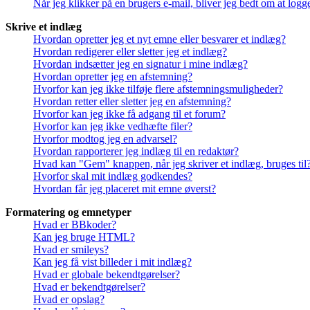
Når jeg klikker på en brugers e-mail, bliver jeg bedt om at logg
Skrive et indlæg
Hvordan opretter jeg et nyt emne eller besvarer et indlæg?
Hvordan redigerer eller sletter jeg et indlæg?
Hvordan indsætter jeg en signatur i mine indlæg?
Hvordan opretter jeg en afstemning?
Hvorfor kan jeg ikke tilføje flere afstemningsmuligheder?
Hvordan retter eller sletter jeg en afstemning?
Hvorfor kan jeg ikke få adgang til et forum?
Hvorfor kan jeg ikke vedhæfte filer?
Hvorfor modtog jeg en advarsel?
Hvordan rapporterer jeg indlæg til en redaktør?
Hvad kan "Gem" knappen, når jeg skriver et indlæg, bruges til
Hvorfor skal mit indlæg godkendes?
Hvordan får jeg placeret mit emne øverst?
Formatering og emnetyper
Hvad er BBkoder?
Kan jeg bruge HTML?
Hvad er smileys?
Kan jeg få vist billeder i mit indlæg?
Hvad er globale bekendtgørelser?
Hvad er bekendtgørelser?
Hvad er opslag?