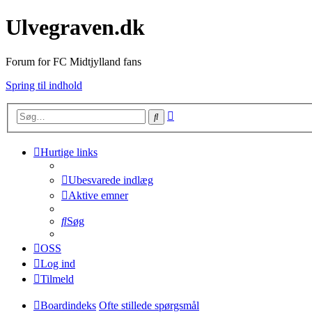
Ulvegraven.dk
Forum for FC Midtjylland fans
Spring til indhold
Avanceret
Søg
søgning
Hurtige links
Ubesvarede indlæg
Aktive emner
Søg
OSS
Log ind
Tilmeld
Boardindeks
Ofte stillede spørgsmål