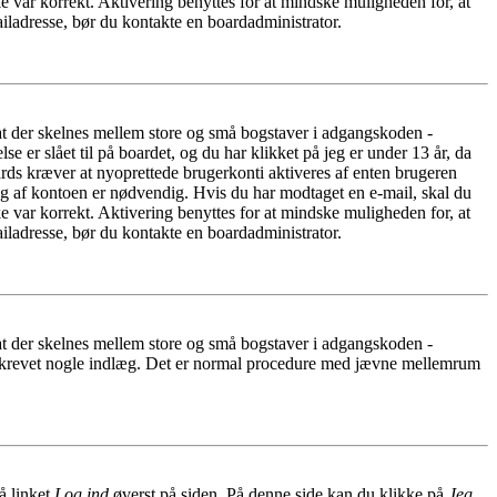
e var korrekt. Aktivering benyttes for at mindske muligheden for, at
iladresse, bør du kontakte en boardadministrator.
 at der skelnes mellem store og små bogstaver i adgangskoden -
er slået til på boardet, og du har klikket på jeg er under 13 år, da
oards kræver at nyoprettede brugerkonti aktiveres af enten brugeren
ing af kontoen er nødvendig. Hvis du har modtaget en e-mail, skal du
e var korrekt. Aktivering benyttes for at mindske muligheden for, at
iladresse, bør du kontakte en boardadministrator.
 at der skelnes mellem store og små bogstaver i adgangskoden -
har skrevet nogle indlæg. Det er normal procedure med jævne mellemrum
å linket
Log ind
øverst på siden. På denne side kan du klikke på
Jeg