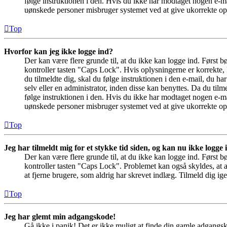
følge instruktionen i den. Hvis du ikke har modtaget nogen e-ma
uønskede personer misbruger systemet ved at give ukorrekte opl
Top
Hvorfor kan jeg ikke logge ind?
Der kan være flere grunde til, at du ikke kan logge ind. Først 
kontroller tasten "Caps Lock". Hvis oplysningerne er korrekte, 
du tilmeldte dig, skal du følge instruktionen i den e-mail, du h
selv eller en administrator, inden disse kan benyttes. Da du ti
følge instruktionen i den. Hvis du ikke har modtaget nogen e-ma
uønskede personer misbruger systemet ved at give ukorrekte opl
Top
Jeg har tilmeldt mig for et stykke tid siden, og kan nu ikke logge
Der kan være flere grunde til, at du ikke kan logge ind. Først 
kontroller tasten "Caps Lock". Problemet kan også skyldes, at a
at fjerne brugere, som aldrig har skrevet indlæg. Tilmeld dig ige
Top
Jeg har glemt min adgangskode!
Gå ikke i panik! Det er ikke muligt at finde din gamle adgangs