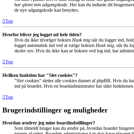
har glemt min adgangskode
. Her kan du indtaste dit brugernav
de nye adgangskode kan benyttes.
Top
Hvorfor bliver jeg logget ud hele tiden?
Hvis du ikke tilvælger boksen
Husk mig
når du logger ind, hold
logget automatisk ind ved at vælge boksen
Husk mig
, når du l
skoler osv. Hvis du ikke kan se boksen ved log ind, har adminis
Top
Hvilken funktion har "Slet cookies"?
"Slet cookies" sletter alle cookies dannet af phpBB. Hvis du har
ind på boardet. Hvis en boardadministrator har slået funktionen ti
Top
Brugerindstillinger og muligheder
Hvordan ændrer jeg mine boardindstillinger?
Som tilmeldt bruger kan du ændre på, hvordan boardet fungerer fo
toppen af siden. Boardets administrator kan dog have placeret lin