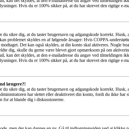
il, kan det skyldes, at den e-mailadresse du angav ved tilmeldingen ikk
ysninger. Hvis du er 100% sikker på, at du har skrevet den rigtige e-ma
bør du sikre dig, at du taster brugernavn og adgangskode korrekt. Husk,
kan problemet skyldes en af følgende årsager: Hvis COPPA-understøttelse 
ar modtaget. Det kan også skyldes, at din konto skal aktiveres. Nogle b
lmeldte dig, skulle du gerne være blevet gjort opmærksom på om aktiver
il, kan det skyldes, at den e-mailadresse du angav ved tilmeldingen ikk
ysninger. Hvis du er 100% sikker på, at du har skrevet den rigtige e-ma
 ind længere?!
bør du sikre dig, at du taster brugernavn og adgangskode korrekt. Husk,
dministratoren har slettet eller deaktiveret din konto, fordi du ikke 
n for at blande dig i diskussionerne.
kode, men der kan dannes en ny. Gå til indlogningssiden ved at klikke p