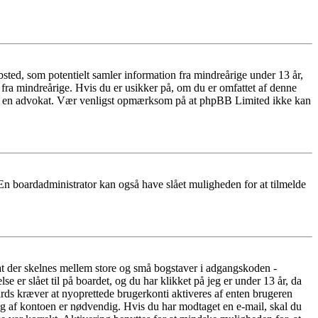
ted, som potentielt samler information fra mindreårige under 13 år,
r fra mindreårige. Hvis du er usikker på, om du er omfattet af denne
takte en advokat. Vær venligst opmærksom på at phpBB Limited ikke kan
 En boardadministrator kan også have slået muligheden for at tilmelde
 at der skelnes mellem store og små bogstaver i adgangskoden -
er slået til på boardet, og du har klikket på jeg er under 13 år, da
oards kræver at nyoprettede brugerkonti aktiveres af enten brugeren
ing af kontoen er nødvendig. Hvis du har modtaget en e-mail, skal du