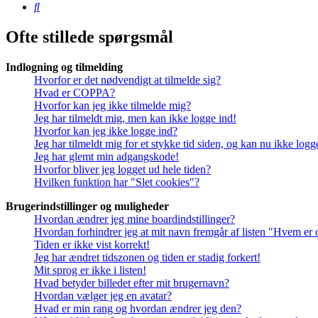
Søg
Ofte stillede spørgsmål
Indlogning og tilmelding
Hvorfor er det nødvendigt at tilmelde sig?
Hvad er COPPA?
Hvorfor kan jeg ikke tilmelde mig?
Jeg har tilmeldt mig, men kan ikke logge ind!
Hvorfor kan jeg ikke logge ind?
Jeg har tilmeldt mig for et stykke tid siden, og kan nu ikke log
Jeg har glemt min adgangskode!
Hvorfor bliver jeg logget ud hele tiden?
Hvilken funktion har "Slet cookies"?
Brugerindstillinger og muligheder
Hvordan ændrer jeg mine boardindstillinger?
Hvordan forhindrer jeg at mit navn fremgår af listen "Hvem er 
Tiden er ikke vist korrekt!
Jeg har ændret tidszonen og tiden er stadig forkert!
Mit sprog er ikke i listen!
Hvad betyder billedet efter mit brugernavn?
Hvordan vælger jeg en avatar?
Hvad er min rang og hvordan ændrer jeg den?