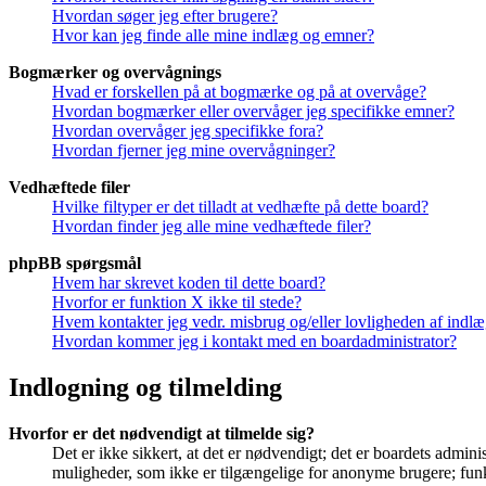
Hvordan søger jeg efter brugere?
Hvor kan jeg finde alle mine indlæg og emner?
Bogmærker og overvågnings
Hvad er forskellen på at bogmærke og på at overvåge?
Hvordan bogmærker eller overvåger jeg specifikke emner?
Hvordan overvåger jeg specifikke fora?
Hvordan fjerner jeg mine overvågninger?
Vedhæftede filer
Hvilke filtyper er det tilladt at vedhæfte på dette board?
Hvordan finder jeg alle mine vedhæftede filer?
phpBB spørgsmål
Hvem har skrevet koden til dette board?
Hvorfor er funktion X ikke til stede?
Hvem kontakter jeg vedr. misbrug og/eller lovligheden af indlæg
Hvordan kommer jeg i kontakt med en boardadministrator?
Indlogning og tilmelding
Hvorfor er det nødvendigt at tilmelde sig?
Det er ikke sikkert, at det er nødvendigt; det er boardets adminis
muligheder, som ikke er tilgængelige for anonyme brugere; funkt