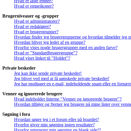
Hvad er låste emner?
Hvad er emneikoner?
Brugerniveauer og -grupper
Hvad er administratorer?
Hvad er redaktører?
Hvad er brugergrupper?
Hvordan finder jeg brugergrupperne og hvordan tilmelder jeg 
Hvordan bliver jeg leder af en gruppe?
Hvorfor vises nogle brugergrupper med en anden farve?
Hvad er "Standardbrugergruppe"?
Hvad viser linket til "Holdet"?
Private beskeder
Jeg kan ikke sende private beskeder!
Jeg bliver ved med at få uønskede private beskeder!
Jeg har modtaget en e-mail, indeholdende spam eller en fornærm
Venner og ignorerede brugere
Hvad indeholder listerne "Venner og ignorerede brugere"?
Hvordan tilføjer og fjerner jeg brugere på mine lister over ven
Søgning i fora
Hvordan søger jeg i et forum eller på boardet?
Hvorfor giver min søgning ingen resultater?
Hvorfor returnerer min søgning en blank side!?