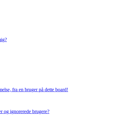
mig?
else, fra en bruger på dette board!
ner og ignorerede brugere?