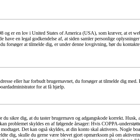
 og er en lov i United States of America (USA), som kræver, at et webs
måde have en legal godkendelse af, at siden samler personlige oplysninge
det, du forsøger at tilmelde dig, er under denne lovgivning, bør du kon
dresse eller har forbudt brugernavnet, du forsøger at tilmelde dig med.
oardadministrator for at få hjælp.
bør du sikre dig, at du taster brugernavn og adgangskode korrekt. Husk,
kan problemet skyldes en af følgende årsager: Hvis COPPA-understøttelse 
ar modtaget. Det kan også skyldes, at din konto skal aktiveres. Nogle b
lmeldte dig, skulle du gerne være blevet gjort opmærksom på om aktiver