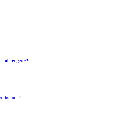
ge ind længere?!
online nu"?