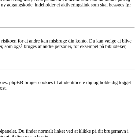
n ny adgangskode, indeholder et aktiveringslink som skal besøges før
r risikoen for at andre kan misbruge din konto. Du kan vælge at blive
r, som også bruges af andre personer, for eksempel på biblioteker,
ies. phpBB bruger cookies til at identificere dig og holde dig logget
æst.
lpanelet. Du finder normalt linket ved at klikke på dit brugernavn i
 gemt til dine næste besøg.