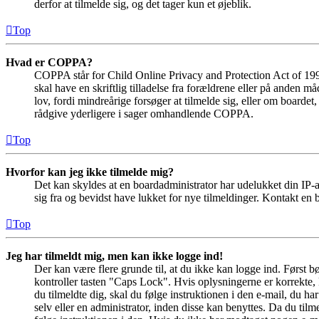
derfor at tilmelde sig, og det tager kun et øjeblik.
Top
Hvad er COPPA?
COPPA står for Child Online Privacy and Protection Act of 1998
skal have en skriftlig tilladelse fra forældrene eller på anden 
lov, fordi mindreårige forsøger at tilmelde sig, eller om boar
rådgive yderligere i sager omhandlende COPPA.
Top
Hvorfor kan jeg ikke tilmelde mig?
Det kan skyldes at en boardadministrator har udelukket din IP-a
sig fra og bevidst have lukket for nye tilmeldinger. Kontakt en b
Top
Jeg har tilmeldt mig, men kan ikke logge ind!
Der kan være flere grunde til, at du ikke kan logge ind. Først 
kontroller tasten "Caps Lock". Hvis oplysningerne er korrekte, 
du tilmeldte dig, skal du følge instruktionen i den e-mail, du h
selv eller en administrator, inden disse kan benyttes. Da du ti