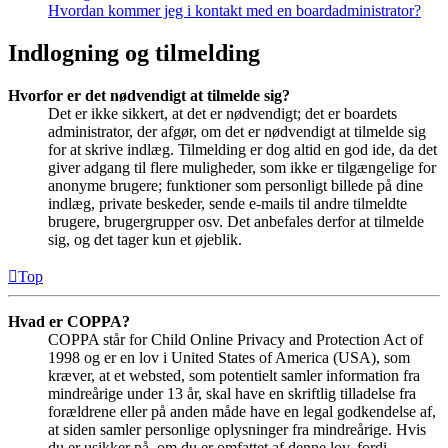
Hvordan kommer jeg i kontakt med en boardadministrator?
Indlogning og tilmelding
Hvorfor er det nødvendigt at tilmelde sig?
Det er ikke sikkert, at det er nødvendigt; det er boardets
administrator, der afgør, om det er nødvendigt at tilmelde sig
for at skrive indlæg. Tilmelding er dog altid en god ide, da det
giver adgang til flere muligheder, som ikke er tilgængelige for
anonyme brugere; funktioner som personligt billede på dine
indlæg, private beskeder, sende e-mails til andre tilmeldte
brugere, brugergrupper osv. Det anbefales derfor at tilmelde
sig, og det tager kun et øjeblik.
Top
Hvad er COPPA?
COPPA står for Child Online Privacy and Protection Act of
1998 og er en lov i United States of America (USA), som
kræver, at et websted, som potentielt samler information fra
mindreårige under 13 år, skal have en skriftlig tilladelse fra
forældrene eller på anden måde have en legal godkendelse af,
at siden samler personlige oplysninger fra mindreårige. Hvis
du er usikker på, om du er omfattet af denne lov, fordi