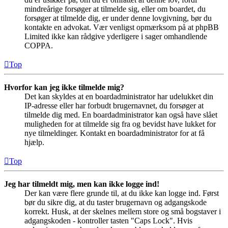
mindreårige forsøger at tilmelde sig, eller om boardet, du
forsøger at tilmelde dig, er under denne lovgivning, bør du
kontakte en advokat. Vær venligst opmærksom på at phpBB
Limited ikke kan rådgive yderligere i sager omhandlende
COPPA.
Top
Hvorfor kan jeg ikke tilmelde mig?
Det kan skyldes at en boardadministrator har udelukket din
IP-adresse eller har forbudt brugernavnet, du forsøger at
tilmelde dig med. En boardadministrator kan også have slået
muligheden for at tilmelde sig fra og bevidst have lukket for
nye tilmeldinger. Kontakt en boardadministrator for at få
hjælp.
Top
Jeg har tilmeldt mig, men kan ikke logge ind!
Der kan være flere grunde til, at du ikke kan logge ind. Først
bør du sikre dig, at du taster brugernavn og adgangskode
korrekt. Husk, at der skelnes mellem store og små bogstaver i
adgangskoden - kontroller tasten "Caps Lock". Hvis