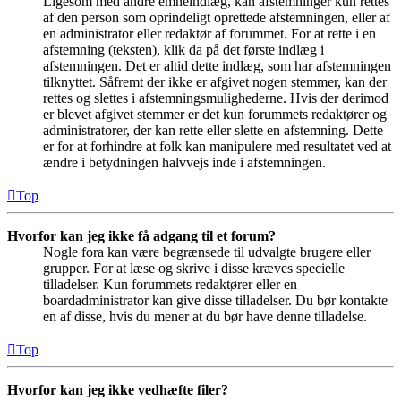
Ligesom med andre emneindlæg, kan afstemninger kun rettes
af den person som oprindeligt oprettede afstemningen, eller af
en administrator eller redaktør af forummet. For at rette i en
afstemning (teksten), klik da på det første indlæg i
afstemningen. Det er altid dette indlæg, som har afstemningen
tilknyttet. Såfremt der ikke er afgivet nogen stemmer, kan der
rettes og slettes i afstemningsmulighederne. Hvis der derimod
er blevet afgivet stemmer er det kun forummets redaktører og
administratorer, der kan rette eller slette en afstemning. Dette
er for at forhindre at folk kan manipulere med resultatet ved at
ændre i betydningen halvvejs inde i afstemningen.
Top
Hvorfor kan jeg ikke få adgang til et forum?
Nogle fora kan være begrænsede til udvalgte brugere eller
grupper. For at læse og skrive i disse kræves specielle
tilladelser. Kun forummets redaktører eller en
boardadministrator kan give disse tilladelser. Du bør kontakte
en af disse, hvis du mener at du bør have denne tilladelse.
Top
Hvorfor kan jeg ikke vedhæfte filer?