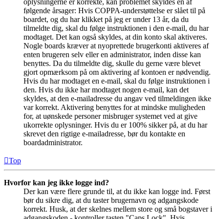
oplysningerne er korrekte, kan problemet skyldes en af
følgende årsager: Hvis COPPA-understøttelse er slået til på
boardet, og du har klikket på jeg er under 13 år, da du
tilmeldte dig, skal du følge instruktionen i den e-mail, du har
modtaget. Det kan også skyldes, at din konto skal aktiveres.
Nogle boards kræver at nyoprettede brugerkonti aktiveres af
enten brugeren selv eller en administrator, inden disse kan
benyttes. Da du tilmeldte dig, skulle du gerne være blevet
gjort opmærksom på om aktivering af kontoen er nødvendig.
Hvis du har modtaget en e-mail, skal du følge instruktionen i
den. Hvis du ikke har modtaget nogen e-mail, kan det
skyldes, at den e-mailadresse du angav ved tilmeldingen ikke
var korrekt. Aktivering benyttes for at mindske muligheden
for, at uønskede personer misbruger systemet ved at give
ukorrekte oplysninger. Hvis du er 100% sikker på, at du har
skrevet den rigtige e-mailadresse, bør du kontakte en
boardadministrator.
Top
Hvorfor kan jeg ikke logge ind?
Der kan være flere grunde til, at du ikke kan logge ind. Først
bør du sikre dig, at du taster brugernavn og adgangskode
korrekt. Husk, at der skelnes mellem store og små bogstaver i
adgangskoden - kontroller tasten "Caps Lock". Hvis