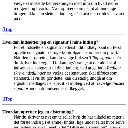
vælge at indsætte bemærkningen med info om hvad der er
redigeret og hvorfor. Vær opmærksom på, at almindelige
brugere ikke kan slette et indlæg, når først der er blevet svaret
på det.
Top
Hvordan indsætter jeg en signatur i mine indlæg?
For et indsætte en signatur nederst i dit indlæg, skal du først
oprette en signatur i brugerkontrolpanelet under din profil.
Når den er oprettet, kan du vælge boksen
Tilføj signatur
når
du skriver indlægget. Du kan også vælge at der altid skal
indsættes en signatur til dine indlæg, ved at gå ind i
Rediger
skriveindstillinger
og vælge at signaturen skal tilføjes som
standard. Hvis du gør dette, kan du stadig undgå at din
signatur medtages i et specifikt indlæg ved at fravælge
Indsæt
signatur
inden du indsender indlægget.
Top
Hvordan opretter jeg en afstemning?
Når du skriver et nyt emne (eller hvis du har tilladelse: retter i
det første indlæg i et emne) findes, lige under feltet hvor selve
indlægget skrives, fanebladet "Tilføj en afstemning". Hvis du