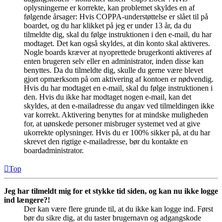
oplysningerne er korrekte, kan problemet skyldes en af
følgende årsager: Hvis COPPA-understøttelse er slået til på
boardet, og du har klikket på jeg er under 13 år, da du
tilmeldte dig, skal du følge instruktionen i den e-mail, du har
modtaget. Det kan også skyldes, at din konto skal aktiveres.
Nogle boards kræver at nyoprettede brugerkonti aktiveres af
enten brugeren selv eller en administrator, inden disse kan
benyttes. Da du tilmeldte dig, skulle du gerne være blevet
gjort opmærksom på om aktivering af kontoen er nødvendig.
Hvis du har modtaget en e-mail, skal du følge instruktionen i
den. Hvis du ikke har modtaget nogen e-mail, kan det
skyldes, at den e-mailadresse du angav ved tilmeldingen ikke
var korrekt. Aktivering benyttes for at mindske muligheden
for, at uønskede personer misbruger systemet ved at give
ukorrekte oplysninger. Hvis du er 100% sikker på, at du har
skrevet den rigtige e-mailadresse, bør du kontakte en
boardadministrator.
Top
Jeg har tilmeldt mig for et stykke tid siden, og kan nu ikke logge
ind længere?!
Der kan være flere grunde til, at du ikke kan logge ind. Først
bør du sikre dig, at du taster brugernavn og adgangskode