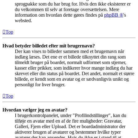
sprogpakke som du har brug for. Hvis den ikke eksisterer er
du velkommen til selv at foretage oversættelsen. Mere
information om hvordan dette gøres findes på
phpBB ®
's
websted.
Top
Hvad betyder billedet efter mit brugernavn?
Der kan vises to billeder sammen med et brugernavn når
indlæg læses. Det ene er et billede tilknyttet din rang som
tilmeldt bruger på boardet, normalt udformet som stjerner,
kasser eller prikker, som indikerer hvor mange indlæg du har
skrevet eller din status på boardet. Det andet, normalt et større
billede, er kendt som en avatar og er sædvanligvis unikt og
personligt for hver bruger.
Top
Hvordan vælger jeg en avatar?
I brugerkontrolpanelet, under "Profilindstillinger", kan du
tilføje en avatar med en af de fire muligheder: Gravatar,
Galleri, Fjern eller Upload. Det er boardadministrator der
aktiverer brugen af avatarer og bestemmer hvilke typer
avatarer der kan anvendes. Hvis du ikke er i stand til at