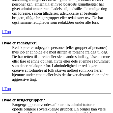
personer kan, afhængig af hvad boardets grundlægger har
givet administratorerne tilladelse til, indstille alle mulige ting
om foraene, såsom tilladelser, udelukkelse af bestemte
brugere, tilføje brugergrupper eller redaktører osv. De har
også samme rettigheder som redaktører under alle fora.
Top
Hvad er redaktører?
Redaktører er udpegede personer (eller grupper af personer)
hvis job er at holde øje med driften af foraene fra dag til dag.
De har retten til at rette eller slette andres indlæg, låse et emne
eller låse et emne op igen, flytte eller dele et emne i forummet
som de er redaktører for. I almindelighed er redaktørens
opgave at forhindre at folk skriver indlæg som ikke hører
hjemme under emnet eller hvis de skriver absurde eller andre
aggressive ting.
Top
Hvad er brugergrupper?
Brugergrupper anvendes af boardets administratorer til at
opdele brugere i overskuelige grupper. En bruger kan være