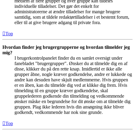
medlem af flere grupper og hver gruppe kan tildeles
individuelle tilladelser. Det gør det enkelt for
administratorerne at ændre tilladelser for mange brugere
samtidig, som at tildele redaktørtilladelser i et bestemt forum,
eller til at give brugere adgang til private fora.
Top
Hvordan finder jeg brugergrupperne og hvordan tilmelder jeg
mig?
I brugerkontrolpanelet finder du en samlet oversigt under
fanebladet "brugergrupper". Ønsker du at tilmelde dig en af
disse, klikker du på den rette knap. Imidlertid er ikke alle
grupper åbne, nogle kræver godkendelse, andre er lukkede og
andre kan desuden have skjult medlemmerne. Hvis gruppen
er en åben, kan du tilmelde dig ved at klikke dig frem. Hvis
tilmelding til en gruppe kræver godkendelse, skal
gruppelederen godkende din tilmelding og vedkommende
ønsker måske en begrundelse for dit ønske om at tilmelde dig
gruppen. Plag ikke lederen hvis din ansøgning ikke bliver
godkendt, vedkommende har nok sine grunde.
Top