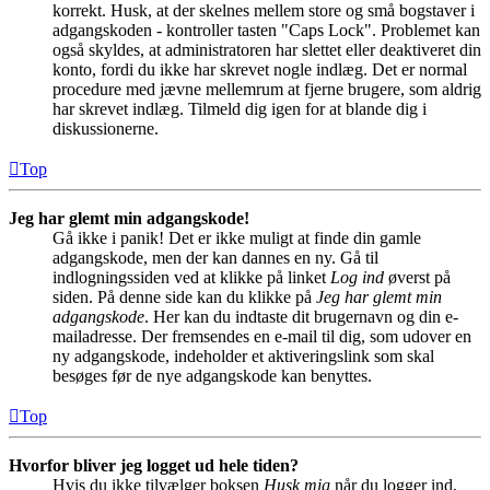
korrekt. Husk, at der skelnes mellem store og små bogstaver i
adgangskoden - kontroller tasten "Caps Lock". Problemet kan
også skyldes, at administratoren har slettet eller deaktiveret din
konto, fordi du ikke har skrevet nogle indlæg. Det er normal
procedure med jævne mellemrum at fjerne brugere, som aldrig
har skrevet indlæg. Tilmeld dig igen for at blande dig i
diskussionerne.
Top
Jeg har glemt min adgangskode!
Gå ikke i panik! Det er ikke muligt at finde din gamle
adgangskode, men der kan dannes en ny. Gå til
indlogningssiden ved at klikke på linket
Log ind
øverst på
siden. På denne side kan du klikke på
Jeg har glemt min
adgangskode
. Her kan du indtaste dit brugernavn og din e-
mailadresse. Der fremsendes en e-mail til dig, som udover en
ny adgangskode, indeholder et aktiveringslink som skal
besøges før de nye adgangskode kan benyttes.
Top
Hvorfor bliver jeg logget ud hele tiden?
Hvis du ikke tilvælger boksen
Husk mig
når du logger ind,