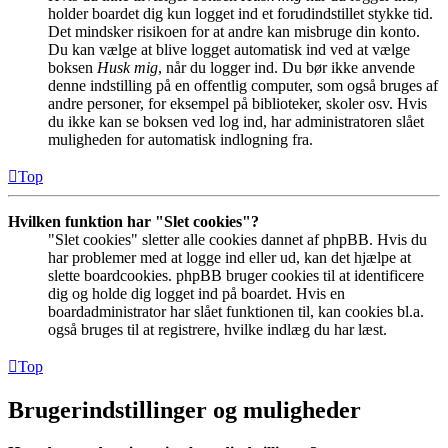
holder boardet dig kun logget ind et forudindstillet stykke tid.
Det mindsker risikoen for at andre kan misbruge din konto.
Du kan vælge at blive logget automatisk ind ved at vælge
boksen
Husk mig
, når du logger ind. Du bør ikke anvende
denne indstilling på en offentlig computer, som også bruges af
andre personer, for eksempel på biblioteker, skoler osv. Hvis
du ikke kan se boksen ved log ind, har administratoren slået
muligheden for automatisk indlogning fra.
Top
Hvilken funktion har "Slet cookies"?
"Slet cookies" sletter alle cookies dannet af phpBB. Hvis du
har problemer med at logge ind eller ud, kan det hjælpe at
slette boardcookies. phpBB bruger cookies til at identificere
dig og holde dig logget ind på boardet. Hvis en
boardadministrator har slået funktionen til, kan cookies bl.a.
også bruges til at registrere, hvilke indlæg du har læst.
Top
Brugerindstillinger og muligheder