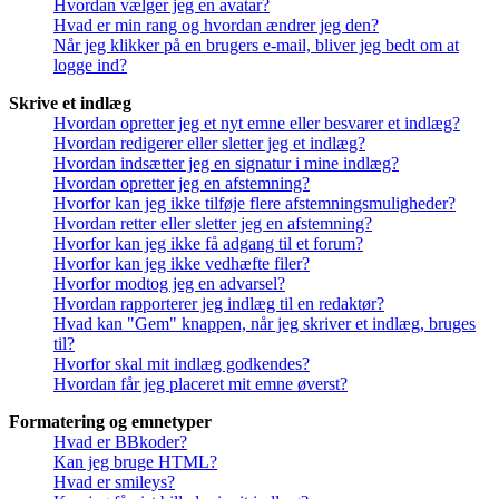
Hvordan vælger jeg en avatar?
Hvad er min rang og hvordan ændrer jeg den?
Når jeg klikker på en brugers e-mail, bliver jeg bedt om at
logge ind?
Skrive et indlæg
Hvordan opretter jeg et nyt emne eller besvarer et indlæg?
Hvordan redigerer eller sletter jeg et indlæg?
Hvordan indsætter jeg en signatur i mine indlæg?
Hvordan opretter jeg en afstemning?
Hvorfor kan jeg ikke tilføje flere afstemningsmuligheder?
Hvordan retter eller sletter jeg en afstemning?
Hvorfor kan jeg ikke få adgang til et forum?
Hvorfor kan jeg ikke vedhæfte filer?
Hvorfor modtog jeg en advarsel?
Hvordan rapporterer jeg indlæg til en redaktør?
Hvad kan "Gem" knappen, når jeg skriver et indlæg, bruges
til?
Hvorfor skal mit indlæg godkendes?
Hvordan får jeg placeret mit emne øverst?
Formatering og emnetyper
Hvad er BBkoder?
Kan jeg bruge HTML?
Hvad er smileys?