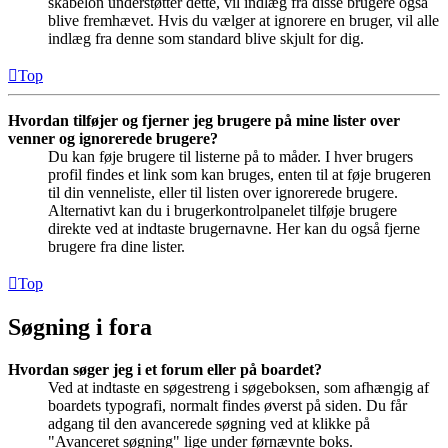
skabelon understøtter dette, vil indlæg fra disse brugere også
blive fremhævet. Hvis du vælger at ignorere en bruger, vil alle
indlæg fra denne som standard blive skjult for dig.
Top
Hvordan tilføjer og fjerner jeg brugere på mine lister over
venner og ignorerede brugere?
Du kan føje brugere til listerne på to måder. I hver brugers
profil findes et link som kan bruges, enten til at føje brugeren
til din venneliste, eller til listen over ignorerede brugere.
Alternativt kan du i brugerkontrolpanelet tilføje brugere
direkte ved at indtaste brugernavne. Her kan du også fjerne
brugere fra dine lister.
Top
Søgning i fora
Hvordan søger jeg i et forum eller på boardet?
Ved at indtaste en søgestreng i søgeboksen, som afhængig af
boardets typografi, normalt findes øverst på siden. Du får
adgang til den avancerede søgning ved at klikke på
"Avanceret søgning" lige under førnævnte boks.