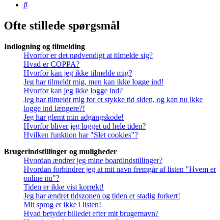
Søg
Ofte stillede spørgsmål
Indlogning og tilmelding
Hvorfor er det nødvendigt at tilmelde sig?
Hvad er COPPA?
Hvorfor kan jeg ikke tilmelde mig?
Jeg har tilmeldt mig, men kan ikke logge ind!
Hvorfor kan jeg ikke logge ind?
Jeg har tilmeldt mig for et stykke tid siden, og kan nu ikke
logge ind længere?!
Jeg har glemt min adgangskode!
Hvorfor bliver jeg logget ud hele tiden?
Hvilken funktion har "Slet cookies"?
Brugerindstillinger og muligheder
Hvordan ændrer jeg mine boardindstillinger?
Hvordan forhindrer jeg at mit navn fremgår af listen "Hvem er
online nu"?
Tiden er ikke vist korrekt!
Jeg har ændret tidszonen og tiden er stadig forkert!
Mit sprog er ikke i listen!
Hvad betyder billedet efter mit brugernavn?