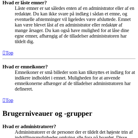
Hvad er låste emner?
Låste emner er sat således enten af en administrator eller af en
redaktør. Du kan ikke svare på indlæg i sådan et emne, og
eventuelle afstemninger vil ligeledes være afsluttede. Emnet
kan være blevet låst af en administrator eller redaktør af
mange årsager. Du kan også have mulighed for at låse dine
egne emner, afhængig af de tilladelser administratoren har
tildelt dig.
Top
Hvad er emneikoner?
Emneikoner er små billeder som kan tilknyttes et indlæg for at
indikere indholdet i emnet. Muligheden for at anvende
emneikonerne afhænger af de tilladelser administratoren har
defineret.
Top
Brugerniveauer og -grupper
Hvad er administratorer?
Administratorer er de personer der er tildelt det højeste trin af
indstillingsmuligheder omkring alle fora på boardet. Disse