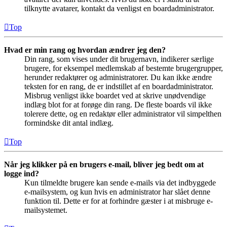
tilknytte avatarer, kontakt da venligst en boardadministrator.
Top
Hvad er min rang og hvordan ændrer jeg den?
Din rang, som vises under dit brugernavn, indikerer særlige
brugere, for eksempel medlemskab af bestemte brugergrupper,
herunder redaktører og administratorer. Du kan ikke ændre
teksten for en rang, de er indstillet af en boardadministrator.
Misbrug venligst ikke boardet ved at skrive unødvendige
indlæg blot for at forøge din rang. De fleste boards vil ikke
tolerere dette, og en redaktør eller administrator vil simpelthen
formindske dit antal indlæg.
Top
Når jeg klikker på en brugers e-mail, bliver jeg bedt om at
logge ind?
Kun tilmeldte brugere kan sende e-mails via det indbyggede
e-mailsystem, og kun hvis en administrator har slået denne
funktion til. Dette er for at forhindre gæster i at misbruge e-
mailsystemet.