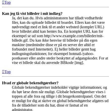
Top
Kan jeg få vist billeder i mit indlæg?
Ja, det kan du. Hvis administratoren har tilladt vedhæftede
filer, kan du uploade billedet til boardet. Ellers kan det være
nødvendigt med et link til et andet websted (komplet URL)
hvor billedet altid kan hentes fra. En komplet URL kan for
eksempel se ud som http://www.example.com/billeder/mit-
billede.gif. Du kan ikke henvise til billeder på din egen
maskine (medmindre disse er på en server der altid er
forbundet med Internettet). Ej heller billeder gemt bag
indlogningsfunktioner, for eksempel hotmail-/yahoo-
postkasser eller andre steder beskyttet af adgangskoder. For at
vise et billede skal du anvende BBkode [img].
Top
Hvad er globale bekendtgørelser?
Globale bekendtgørelser indeholder vigtige informationer, og
du bør læse dem når muligt. Globale bekendtgørelser vises i
toppen af alle fora og tillige i dit brugerkontrolpanel. Om det
er muligt for dig at skrive en global bekendtgørelse afgøres ud
fra de tilladelser som du har, disse er fastsat af en
administrator.