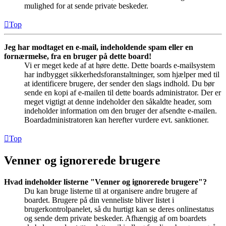
mulighed for at sende private beskeder.
Top
Jeg har modtaget en e-mail, indeholdende spam eller en
fornærmelse, fra en bruger på dette board!
Vi er meget kede af at høre dette. Dette boards e-mailsystem
har indbygget sikkerhedsforanstaltninger, som hjælper med til
at identificere brugere, der sender den slags indhold. Du bør
sende en kopi af e-mailen til dette boards administrator. Der er
meget vigtigt at denne indeholder den såkaldte header, som
indeholder information om den bruger der afsendte e-mailen.
Boardadministratoren kan herefter vurdere evt. sanktioner.
Top
Venner og ignorerede brugere
Hvad indeholder listerne "Venner og ignorerede brugere"?
Du kan bruge listerne til at organisere andre brugere af
boardet. Brugere på din venneliste bliver listet i
brugerkontrolpanelet, så du hurtigt kan se deres onlinestatus
og sende dem private beskeder. Afhængig af om boardets