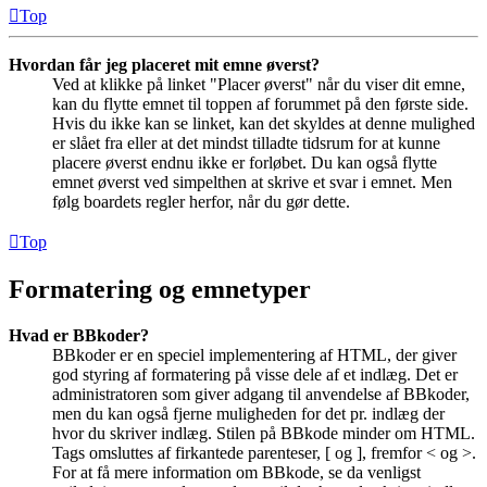
Top
Hvordan får jeg placeret mit emne øverst?
Ved at klikke på linket "Placer øverst" når du viser dit emne,
kan du flytte emnet til toppen af forummet på den første side.
Hvis du ikke kan se linket, kan det skyldes at denne mulighed
er slået fra eller at det mindst tilladte tidsrum for at kunne
placere øverst endnu ikke er forløbet. Du kan også flytte
emnet øverst ved simpelthen at skrive et svar i emnet. Men
følg boardets regler herfor, når du gør dette.
Top
Formatering og emnetyper
Hvad er BBkoder?
BBkoder er en speciel implementering af HTML, der giver
god styring af formatering på visse dele af et indlæg. Det er
administratoren som giver adgang til anvendelse af BBkoder,
men du kan også fjerne muligheden for det pr. indlæg der
hvor du skriver indlæg. Stilen på BBkode minder om HTML.
Tags omsluttes af firkantede parenteser, [ og ], fremfor < og >.
For at få mere information om BBkode, se da venligst