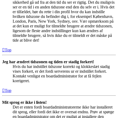
sikkerhed gå ud fra at den tid du ser er rigtig. Det du muligvis
ser er en tid i en anden tidszone end den du selv er i. Hvis det
er tilfældet, bør du rette i din profil hvor du kan indstille
hvilken tidszone du befinder dig i, for eksempel København,
London, Paris, New York, Sydney, osv. Vær opmærksom på
at det kun er muligt for tilmeldte brugere at ændre tidszonen,
ligesom de fleste andre indstillinger kun kan ændres af
tilmeldte brugere, så hvis ikke du er tilmeldt er det måske på
tide at blive det!
Top
Jeg har ændret tidszonen og tiden er stadig forkert!
Hvis du har indstillet tidszone korrekt og klokkeslæt stadig
vises forkert, er det fordi serverens ur er indstillet forkert.
Kontakt venligst en boardadministrator for at få fejlen
korrigeret.
Top
Mit sprog er ikke i listen!
Det er enten fordi boardadministratorerne ikke har installeret
dit sprog, eller fordi det ikke er oversat endnu. Prøv at spørge
en boardadministrator om det er muligt at installere den