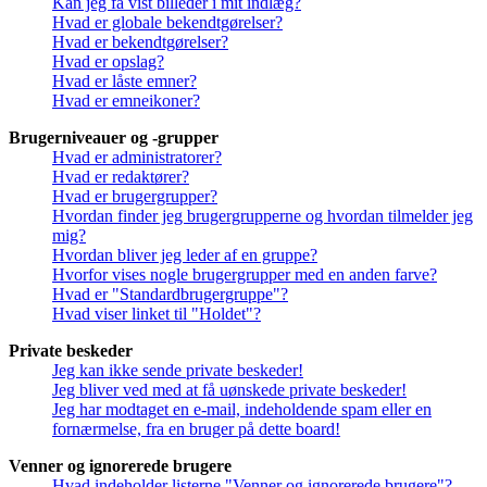
Kan jeg få vist billeder i mit indlæg?
Hvad er globale bekendtgørelser?
Hvad er bekendtgørelser?
Hvad er opslag?
Hvad er låste emner?
Hvad er emneikoner?
Brugerniveauer og -grupper
Hvad er administratorer?
Hvad er redaktører?
Hvad er brugergrupper?
Hvordan finder jeg brugergrupperne og hvordan tilmelder jeg
mig?
Hvordan bliver jeg leder af en gruppe?
Hvorfor vises nogle brugergrupper med en anden farve?
Hvad er "Standardbrugergruppe"?
Hvad viser linket til "Holdet"?
Private beskeder
Jeg kan ikke sende private beskeder!
Jeg bliver ved med at få uønskede private beskeder!
Jeg har modtaget en e-mail, indeholdende spam eller en
fornærmelse, fra en bruger på dette board!
Venner og ignorerede brugere
Hvad indeholder listerne "Venner og ignorerede brugere"?