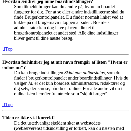
Hvordan ændrer jeg mine boardindstillinger?
Som tilmeldt bruger kan du ændre på, hvordan boardet
fungerer for dig. For at se eller ændre indstillingerne skal du
finde Brugerkontrolpanelet. Du finder normalt linket ved at
klikke på dit brugernavn i toppen af siden. Boardets
administrator kan dog have placeret linket til
brugerkontrolpanelet et andet sted. Alle dine indstillinger
bliver gemt til dine næste besøg.
Top
Hvordan forhindrer jeg at mit navn fremgår af listen "Hvem er
online nu"?
Du kan bruge indstillingen
Skjul min onlinestatus
, som du
finder i brugerkontrolpanelet under boardindstillinger. Hvis du
vælger
Ja
, er det kun boardets administratorer, redaktører og
dig selv, der kan se, når du er online. For alle andre vil du i
onlinelisten herefter fremtræde som "skjult bruger".
Top
Tiden er ikke vist korrekt!
Da det usædvanligt sjældent sker at webstedets
(webserverens) tidsindstilling er forkert, kan du næsten med