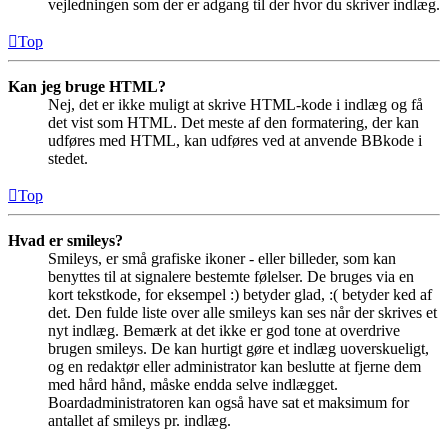
vejledningen som der er adgang til der hvor du skriver indlæg.
Top
Kan jeg bruge HTML?
Nej, det er ikke muligt at skrive HTML-kode i indlæg og få
det vist som HTML. Det meste af den formatering, der kan
udføres med HTML, kan udføres ved at anvende BBkode i
stedet.
Top
Hvad er smileys?
Smileys, er små grafiske ikoner - eller billeder, som kan
benyttes til at signalere bestemte følelser. De bruges via en
kort tekstkode, for eksempel :) betyder glad, :( betyder ked af
det. Den fulde liste over alle smileys kan ses når der skrives et
nyt indlæg. Bemærk at det ikke er god tone at overdrive
brugen smileys. De kan hurtigt gøre et indlæg uoverskueligt,
og en redaktør eller administrator kan beslutte at fjerne dem
med hård hånd, måske endda selve indlægget.
Boardadministratoren kan også have sat et maksimum for
antallet af smileys pr. indlæg.