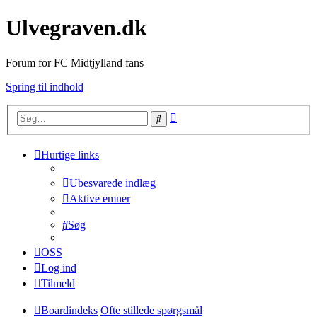
Ulvegraven.dk
Forum for FC Midtjylland fans
Spring til indhold
Avanceret
Søg
søgning
Hurtige links
Ubesvarede indlæg
Aktive emner
Søg
OSS
Log ind
Tilmeld
Boardindeks
Ofte stillede spørgsmål