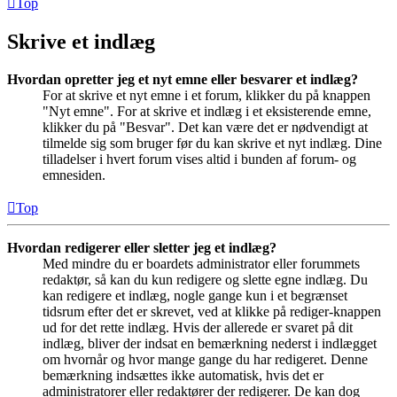
Top
Skrive et indlæg
Hvordan opretter jeg et nyt emne eller besvarer et indlæg?
For at skrive et nyt emne i et forum, klikker du på knappen
"Nyt emne". For at skrive et indlæg i et eksisterende emne,
klikker du på "Besvar". Det kan være det er nødvendigt at
tilmelde sig som bruger før du kan skrive et nyt indlæg. Dine
tilladelser i hvert forum vises altid i bunden af forum- og
emnesiden.
Top
Hvordan redigerer eller sletter jeg et indlæg?
Med mindre du er boardets administrator eller forummets
redaktør, så kan du kun redigere og slette egne indlæg. Du
kan redigere et indlæg, nogle gange kun i et begrænset
tidsrum efter det er skrevet, ved at klikke på rediger-knappen
ud for det rette indlæg. Hvis der allerede er svaret på dit
indlæg, bliver der indsat en bemærkning nederst i indlægget
om hvornår og hvor mange gange du har redigeret. Denne
bemærkning indsættes ikke automatisk, hvis det er
administratorer eller redaktører der redigerer. De kan dog