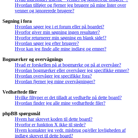
Hvordan tilføjer og fjerner jeg brugere på mine lister over
venner og ignorerede brugere?
Søgning i fora
Hvordan søger jeg i et forum eller på boardet?
Hvorfor giver min søgning ingen resultater?
Hvorfor returnerer min søgning en blank side!?
Hvordan søger jeg efter brugere?
Hvor kan jeg finde alle mine indlæg og emner?
Bogmærker og overvågnings
Hvad er forskellen på at bogmærke og på at overvåge?
Hvordan bogmærker eller overvåger jeg specifikke emner?
Hvordan overvåger jeg specifikke fora?
Hvordan fjerner jeg mine overvågninger?
Vedhæftede filer
Hvilke filtyper er det tilladt at vedhæfte på dette board?
Hvordan finder jeg alle mine vedhæftede filer?
phpBB spørgsmål
Hvem har skrevet koden til dette board?
Hvorfor er funktion X ikke til stede?
Hvem kontakter jeg vedr. misbrug og/eller lovligheden af
indlæg skrevet til dette board?