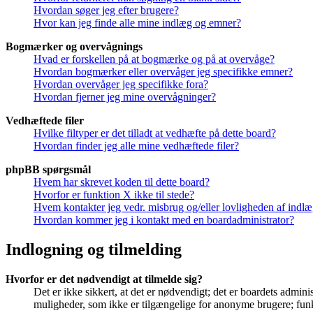
Hvordan søger jeg efter brugere?
Hvor kan jeg finde alle mine indlæg og emner?
Bogmærker og overvågnings
Hvad er forskellen på at bogmærke og på at overvåge?
Hvordan bogmærker eller overvåger jeg specifikke emner?
Hvordan overvåger jeg specifikke fora?
Hvordan fjerner jeg mine overvågninger?
Vedhæftede filer
Hvilke filtyper er det tilladt at vedhæfte på dette board?
Hvordan finder jeg alle mine vedhæftede filer?
phpBB spørgsmål
Hvem har skrevet koden til dette board?
Hvorfor er funktion X ikke til stede?
Hvem kontakter jeg vedr. misbrug og/eller lovligheden af indlæg
Hvordan kommer jeg i kontakt med en boardadministrator?
Indlogning og tilmelding
Hvorfor er det nødvendigt at tilmelde sig?
Det er ikke sikkert, at det er nødvendigt; det er boardets adminis
muligheder, som ikke er tilgængelige for anonyme brugere; funkt