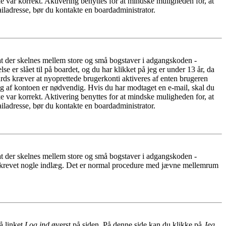
e var korrekt. Aktivering benyttes for at mindske muligheden for, at
iladresse, bør du kontakte en boardadministrator.
 at der skelnes mellem store og små bogstaver i adgangskoden -
er slået til på boardet, og du har klikket på jeg er under 13 år, da
oards kræver at nyoprettede brugerkonti aktiveres af enten brugeren
ing af kontoen er nødvendig. Hvis du har modtaget en e-mail, skal du
e var korrekt. Aktivering benyttes for at mindske muligheden for, at
iladresse, bør du kontakte en boardadministrator.
 at der skelnes mellem store og små bogstaver i adgangskoden -
har skrevet nogle indlæg. Det er normal procedure med jævne mellemrum
å linket
Log ind
øverst på siden. På denne side kan du klikke på
Jeg