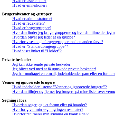
Hvad er låste emner?
Hvad er emneikoner?
Brugerniveauer og -grupper
Hvad er administratorer?
Hvad er redaktører?
Hvad er brugergrupper?
Hvordan finder jeg brugergrupperne og hvordan tilmelder jeg 
Hvordan bliver jeg leder af en gruppe?
Hvorfor vises nogle brugergrupper med en anden farve?
Hvad er "Standardbrugergruppe"?
Hvad viser linket til "Holdet"?
Private beskeder
Jeg kan ikke sende private beskeder!
Jeg bliver ved med at få uønskede private beskeder!
Jeg har modtaget en e-mail, indeholdende spam eller en fornærm
Venner og ignorerede brugere
Hvad indeholder listerne "Venner og ignorerede brugere"?
Hvordan tilføjer og fjerner jeg brugere på mine lister over ven
Søgning i fora
Hvordan søger jeg i et forum eller på boardet?
Hvorfor giver min søgning ingen resultater?
Hvorfor returnerer min søgning en blank side!?