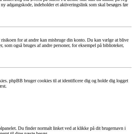
n ny adgangskode, indeholder et aktiveringslink som skal besøges før
r risikoen for at andre kan misbruge din konto. Du kan vælge at blive
r, som også bruges af andre personer, for eksempel på biblioteker,
ies. phpBB bruger cookies til at identificere dig og holde dig logget
æst.
lpanelet. Du finder normalt linket ved at klikke på dit brugernavn i
 gemt til dine næste besøg.