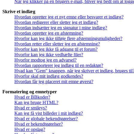
Når jeg klikker på en brugers e-mail, bliver jeg bedt om at logg
Skrive et indlæg
Hvordan opretter jeg et nyt emne eller besvarer et indlæg?
Hvordan redigerer eller sletter jeg et indlæg?
Hvordan indsætter jeg en signatur i mine indlæg?
Hvordan opretter jeg en afstemning?
Hvorfor kan jeg ikke tilføje flere afstemningsmuligheder?
Hvordan retter eller sletter jeg en afstemning?
Hvorfor kan jeg ikke få adgang til et forum?
Hvorfor kan jeg ikke vedhæfte filer?
Hvorfor modtog jeg en advarsel?
Hvordan rapporterer jeg indlæg til en redaktør?
Hvad kan "Gem" knappen, når jeg skriver et indlæg, bruges til
Hvorfor skal mit indlæg godkendes?
Hvordan får jeg placeret mit emne øverst?
Formatering og emnetyper
Hvad er BBkoder?
Kan jeg bruge HTML?
Hvad er smileys?
Kan jeg få vist billeder i mit indlæg?
Hvad er globale bekendtgørelser?
Hvad er bekendtgørelser?
Hvad er opslag?