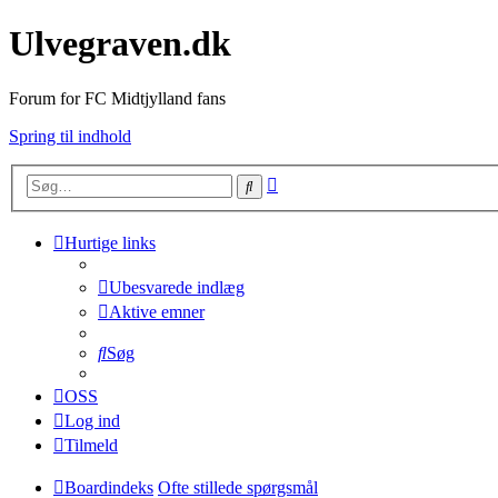
Ulvegraven.dk
Forum for FC Midtjylland fans
Spring til indhold
Avanceret
Søg
søgning
Hurtige links
Ubesvarede indlæg
Aktive emner
Søg
OSS
Log ind
Tilmeld
Boardindeks
Ofte stillede spørgsmål