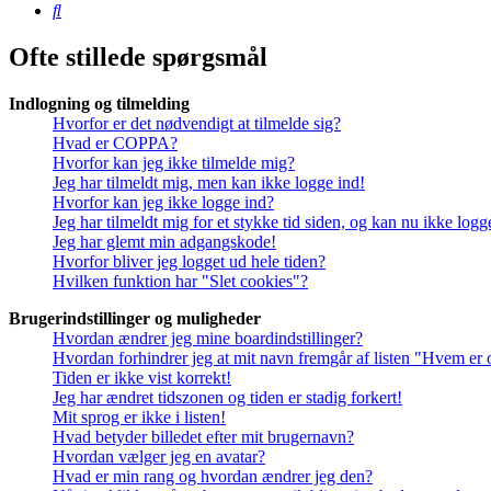
Søg
Ofte stillede spørgsmål
Indlogning og tilmelding
Hvorfor er det nødvendigt at tilmelde sig?
Hvad er COPPA?
Hvorfor kan jeg ikke tilmelde mig?
Jeg har tilmeldt mig, men kan ikke logge ind!
Hvorfor kan jeg ikke logge ind?
Jeg har tilmeldt mig for et stykke tid siden, og kan nu ikke log
Jeg har glemt min adgangskode!
Hvorfor bliver jeg logget ud hele tiden?
Hvilken funktion har "Slet cookies"?
Brugerindstillinger og muligheder
Hvordan ændrer jeg mine boardindstillinger?
Hvordan forhindrer jeg at mit navn fremgår af listen "Hvem er 
Tiden er ikke vist korrekt!
Jeg har ændret tidszonen og tiden er stadig forkert!
Mit sprog er ikke i listen!
Hvad betyder billedet efter mit brugernavn?
Hvordan vælger jeg en avatar?
Hvad er min rang og hvordan ændrer jeg den?