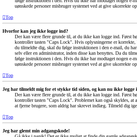
følge instruktionen i den. Hvis du ikke har modtaget nogen e-ma
uønskede personer misbruger systemet ved at give ukorrekte opl
Top
Hvorfor kan jeg ikke logge ind?
Der kan være flere grunde til, at du ikke kan logge ind. Først 
kontroller tasten "Caps Lock". Hvis oplysningerne er korrekte, 
du tilmeldte dig, skal du følge instruktionen i den e-mail, du h
selv eller en administrator, inden disse kan benyttes. Da du ti
følge instruktionen i den. Hvis du ikke har modtaget nogen e-ma
uønskede personer misbruger systemet ved at give ukorrekte opl
Top
Jeg har tilmeldt mig for et stykke tid siden, og kan nu ikke logge
Der kan være flere grunde til, at du ikke kan logge ind. Først 
kontroller tasten "Caps Lock". Problemet kan også skyldes, at a
at fjerne brugere, som aldrig har skrevet indlæg. Tilmeld dig ige
Top
Jeg har glemt min adgangskode!
Gå ikke i panik! Det er ikke muligt at finde din gamle adgangs