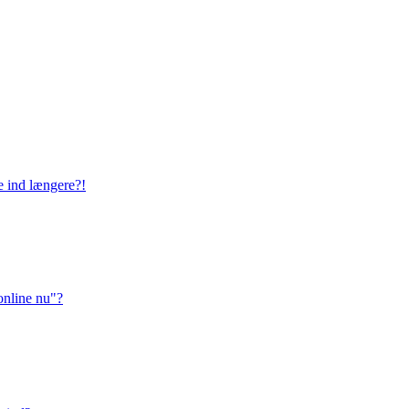
ge ind længere?!
online nu"?