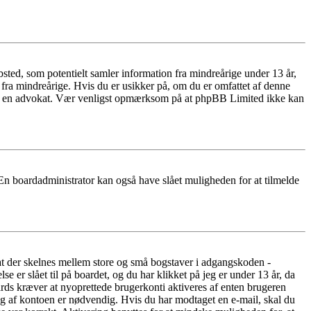
ted, som potentielt samler information fra mindreårige under 13 år,
r fra mindreårige. Hvis du er usikker på, om du er omfattet af denne
takte en advokat. Vær venligst opmærksom på at phpBB Limited ikke kan
 En boardadministrator kan også have slået muligheden for at tilmelde
 at der skelnes mellem store og små bogstaver i adgangskoden -
er slået til på boardet, og du har klikket på jeg er under 13 år, da
oards kræver at nyoprettede brugerkonti aktiveres af enten brugeren
ing af kontoen er nødvendig. Hvis du har modtaget en e-mail, skal du