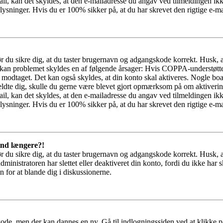
il, kan det skyldes, at den e-mailadresse du angav ved tilmeldingen ikk
ysninger. Hvis du er 100% sikker på, at du har skrevet den rigtige e-ma
bør du sikre dig, at du taster brugernavn og adgangskode korrekt. Husk,
kan problemet skyldes en af følgende årsager: Hvis COPPA-understøttelse 
ar modtaget. Det kan også skyldes, at din konto skal aktiveres. Nogle b
lmeldte dig, skulle du gerne være blevet gjort opmærksom på om aktiver
il, kan det skyldes, at den e-mailadresse du angav ved tilmeldingen ikk
ysninger. Hvis du er 100% sikker på, at du har skrevet den rigtige e-ma
 ind længere?!
bør du sikre dig, at du taster brugernavn og adgangskode korrekt. Husk,
dministratoren har slettet eller deaktiveret din konto, fordi du ikke 
n for at blande dig i diskussionerne.
kode, men der kan dannes en ny. Gå til indlogningssiden ved at klikke p