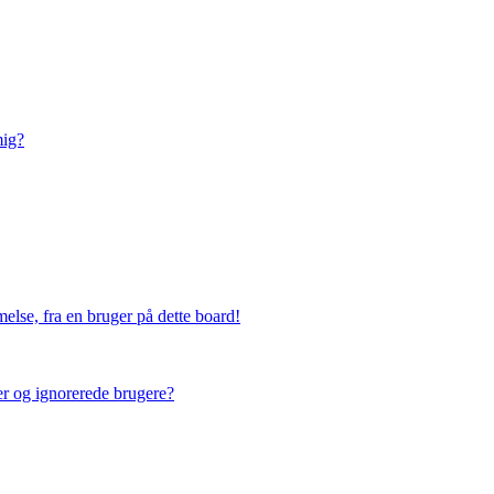
mig?
else, fra en bruger på dette board!
ner og ignorerede brugere?