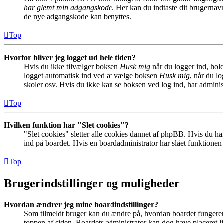
har glemt min adgangskode
. Her kan du indtaste dit brugernav
de nye adgangskode kan benyttes.
Top
Hvorfor bliver jeg logget ud hele tiden?
Hvis du ikke tilvælger boksen
Husk mig
når du logger ind, hold
logget automatisk ind ved at vælge boksen
Husk mig
, når du l
skoler osv. Hvis du ikke kan se boksen ved log ind, har adminis
Top
Hvilken funktion har "Slet cookies"?
"Slet cookies" sletter alle cookies dannet af phpBB. Hvis du har
ind på boardet. Hvis en boardadministrator har slået funktionen ti
Top
Brugerindstillinger og muligheder
Hvordan ændrer jeg mine boardindstillinger?
Som tilmeldt bruger kan du ændre på, hvordan boardet fungerer fo
toppen af siden. Boardets administrator kan dog have placeret lin