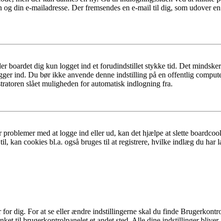
n og din e-mailadresse. Der fremsendes en e-mail til dig, som udover e
er boardet dig kun logget ind et forudindstillet stykke tid. Det mindske
ogger ind. Du bør ikke anvende denne indstilling på en offentlig compute
tratoren slået muligheden for automatisk indlogning fra.
 problemer med at logge ind eller ud, kan det hjælpe at slette boardcook
l, kan cookies bl.a. også bruges til at registrere, hvilke indlæg du har l
r dig. For at se eller ændre indstillingerne skal du finde Brugerkontro
ket til brugerkontrolpanelet et andet sted. Alle dine indstillinger bliver