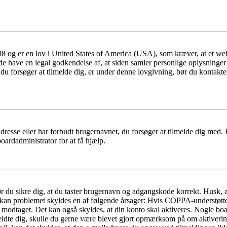
 og er en lov i United States of America (USA), som kræver, at et webs
måde have en legal godkendelse af, at siden samler personlige oplysninge
det, du forsøger at tilmelde dig, er under denne lovgivning, bør du kon
dresse eller har forbudt brugernavnet, du forsøger at tilmelde dig med.
oardadministrator for at få hjælp.
bør du sikre dig, at du taster brugernavn og adgangskode korrekt. Husk,
kan problemet skyldes en af følgende årsager: Hvis COPPA-understøttelse 
ar modtaget. Det kan også skyldes, at din konto skal aktiveres. Nogle b
lmeldte dig, skulle du gerne være blevet gjort opmærksom på om aktiver