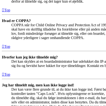
derfor at tilmelde sig, og det tager kun et øjeblik.
Top
Hvad er COPPA?
COPPA står for Child Online Privacy and Protection Act of 1998
skal have en skriftlig tilladelse fra forældrene eller på anden 
lov, fordi mindreårige forsøger at tilmelde sig, eller om boar
rådgive yderligere i sager omhandlende COPPA.
Top
Hvorfor kan jeg ikke tilmelde mig?
Det kan skyldes at en boardadministrator har udelukket din IP-a
sig fra og bevidst have lukket for nye tilmeldinger. Kontakt en b
Top
Jeg har tilmeldt mig, men kan ikke logge ind!
Der kan være flere grunde til, at du ikke kan logge ind. Først 
kontroller tasten "Caps Lock". Hvis oplysningerne er korrekte, 
du tilmeldte dig, skal du følge instruktionen i den e-mail, du h
selv eller en administrator, inden disse kan benyttes. Da du ti