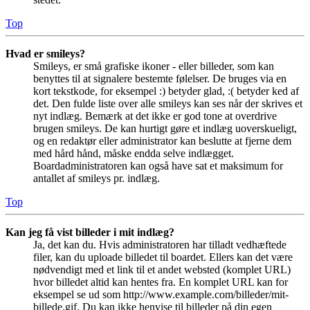
Top
Hvad er smileys?
Smileys, er små grafiske ikoner - eller billeder, som kan
benyttes til at signalere bestemte følelser. De bruges via en
kort tekstkode, for eksempel :) betyder glad, :( betyder ked af
det. Den fulde liste over alle smileys kan ses når der skrives et
nyt indlæg. Bemærk at det ikke er god tone at overdrive
brugen smileys. De kan hurtigt gøre et indlæg uoverskueligt,
og en redaktør eller administrator kan beslutte at fjerne dem
med hård hånd, måske endda selve indlægget.
Boardadministratoren kan også have sat et maksimum for
antallet af smileys pr. indlæg.
Top
Kan jeg få vist billeder i mit indlæg?
Ja, det kan du. Hvis administratoren har tilladt vedhæftede
filer, kan du uploade billedet til boardet. Ellers kan det være
nødvendigt med et link til et andet websted (komplet URL)
hvor billedet altid kan hentes fra. En komplet URL kan for
eksempel se ud som http://www.example.com/billeder/mit-
billede.gif. Du kan ikke henvise til billeder på din egen