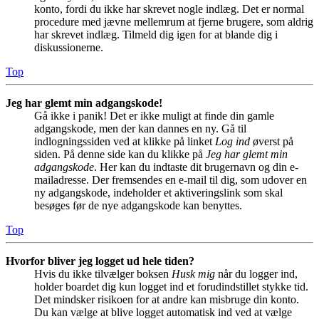
konto, fordi du ikke har skrevet nogle indlæg. Det er normal
procedure med jævne mellemrum at fjerne brugere, som aldrig
har skrevet indlæg. Tilmeld dig igen for at blande dig i
diskussionerne.
Top
Jeg har glemt min adgangskode!
Gå ikke i panik! Det er ikke muligt at finde din gamle
adgangskode, men der kan dannes en ny. Gå til
indlogningssiden ved at klikke på linket
Log ind
øverst på
siden. På denne side kan du klikke på
Jeg har glemt min
adgangskode
. Her kan du indtaste dit brugernavn og din e-
mailadresse. Der fremsendes en e-mail til dig, som udover en
ny adgangskode, indeholder et aktiveringslink som skal
besøges før de nye adgangskode kan benyttes.
Top
Hvorfor bliver jeg logget ud hele tiden?
Hvis du ikke tilvælger boksen
Husk mig
når du logger ind,
holder boardet dig kun logget ind et forudindstillet stykke tid.
Det mindsker risikoen for at andre kan misbruge din konto.
Du kan vælge at blive logget automatisk ind ved at vælge