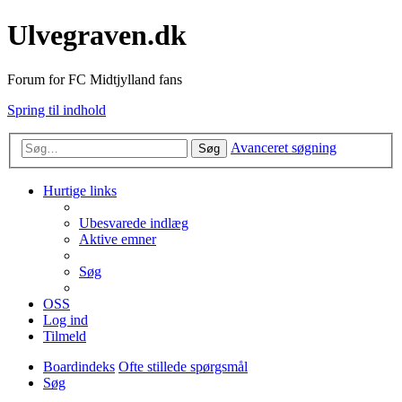
Ulvegraven.dk
Forum for FC Midtjylland fans
Spring til indhold
Avanceret søgning
Søg
Hurtige links
Ubesvarede indlæg
Aktive emner
Søg
OSS
Log ind
Tilmeld
Boardindeks
Ofte stillede spørgsmål
Søg