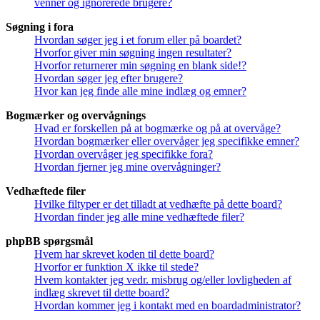
venner og ignorerede brugere?
Søgning i fora
Hvordan søger jeg i et forum eller på boardet?
Hvorfor giver min søgning ingen resultater?
Hvorfor returnerer min søgning en blank side!?
Hvordan søger jeg efter brugere?
Hvor kan jeg finde alle mine indlæg og emner?
Bogmærker og overvågnings
Hvad er forskellen på at bogmærke og på at overvåge?
Hvordan bogmærker eller overvåger jeg specifikke emner?
Hvordan overvåger jeg specifikke fora?
Hvordan fjerner jeg mine overvågninger?
Vedhæftede filer
Hvilke filtyper er det tilladt at vedhæfte på dette board?
Hvordan finder jeg alle mine vedhæftede filer?
phpBB spørgsmål
Hvem har skrevet koden til dette board?
Hvorfor er funktion X ikke til stede?
Hvem kontakter jeg vedr. misbrug og/eller lovligheden af
indlæg skrevet til dette board?
Hvordan kommer jeg i kontakt med en boardadministrator?