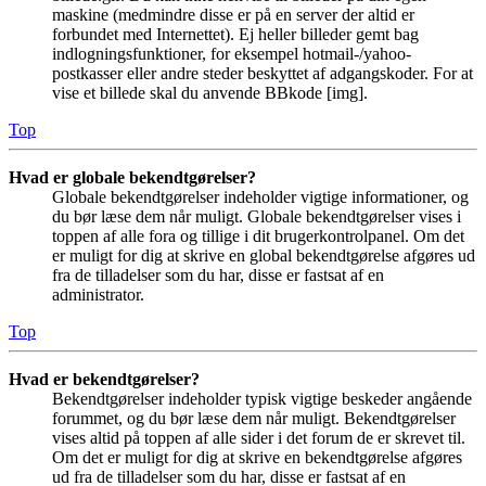
maskine (medmindre disse er på en server der altid er
forbundet med Internettet). Ej heller billeder gemt bag
indlogningsfunktioner, for eksempel hotmail-/yahoo-
postkasser eller andre steder beskyttet af adgangskoder. For at
vise et billede skal du anvende BBkode [img].
Top
Hvad er globale bekendtgørelser?
Globale bekendtgørelser indeholder vigtige informationer, og
du bør læse dem når muligt. Globale bekendtgørelser vises i
toppen af alle fora og tillige i dit brugerkontrolpanel. Om det
er muligt for dig at skrive en global bekendtgørelse afgøres ud
fra de tilladelser som du har, disse er fastsat af en
administrator.
Top
Hvad er bekendtgørelser?
Bekendtgørelser indeholder typisk vigtige beskeder angående
forummet, og du bør læse dem når muligt. Bekendtgørelser
vises altid på toppen af alle sider i det forum de er skrevet til.
Om det er muligt for dig at skrive en bekendtgørelse afgøres
ud fra de tilladelser som du har, disse er fastsat af en