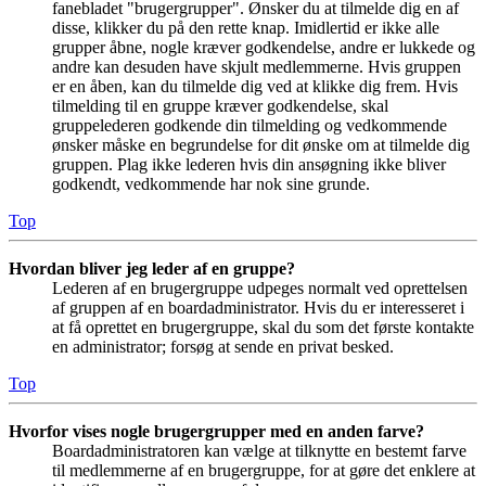
fanebladet "brugergrupper". Ønsker du at tilmelde dig en af
disse, klikker du på den rette knap. Imidlertid er ikke alle
grupper åbne, nogle kræver godkendelse, andre er lukkede og
andre kan desuden have skjult medlemmerne. Hvis gruppen
er en åben, kan du tilmelde dig ved at klikke dig frem. Hvis
tilmelding til en gruppe kræver godkendelse, skal
gruppelederen godkende din tilmelding og vedkommende
ønsker måske en begrundelse for dit ønske om at tilmelde dig
gruppen. Plag ikke lederen hvis din ansøgning ikke bliver
godkendt, vedkommende har nok sine grunde.
Top
Hvordan bliver jeg leder af en gruppe?
Lederen af en brugergruppe udpeges normalt ved oprettelsen
af gruppen af en boardadministrator. Hvis du er interesseret i
at få oprettet en brugergruppe, skal du som det første kontakte
en administrator; forsøg at sende en privat besked.
Top
Hvorfor vises nogle brugergrupper med en anden farve?
Boardadministratoren kan vælge at tilknytte en bestemt farve
til medlemmerne af en brugergruppe, for at gøre det enklere at