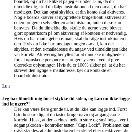
boardet, og du har klikket på jeg er under 13 år, da du
tilmeldte dig, skal du følge instruktionen i den e-mail, du har
modtaget. Det kan også skyldes, at din konto skal aktiveres.
Nogle boards kræver at nyoprettede brugerkonti aktiveres af
enten brugeren selv eller en administrator, inden disse kan
benyttes. Da du tilmeldte dig, skulle du gerne være blevet
gjort opmærksom på om aktivering af kontoen er nødvendig.
Hvis du har modtaget en e-mail, skal du følge instruktionen i
den. Hvis du ikke har modtaget nogen e-mail, kan det
skyldes, at den e-mailadresse du angav ved tilmeldingen ikke
var korrekt. Aktivering benyttes for at mindske muligheden
for, at uønskede personer misbruger systemet ved at give
ukorrekte oplysninger. Hvis du er 100% sikker på, at du har
skrevet den rigtige e-mailadresse, bør du kontakte en
boardadministrator.
Top
Jeg har tilmeldt mig for et stykke tid siden, og kan nu ikke logge
ind længere?!
Der kan være flere grunde til, at du ikke kan logge ind. Først
bør du sikre dig, at du taster brugernavn og adgangskode
korrekt. Husk, at der skelnes mellem store og små bogstaver i
adgangskoden - kontroller tasten "Caps Lock". Problemet kan
også skyldes, at administratoren har slettet eller deaktiveret din