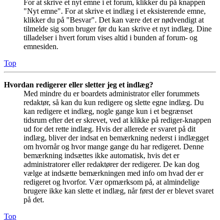
For at skrive et nyt emne i et forum, klikker du på knappen
"Nyt emne". For at skrive et indlæg i et eksisterende emne,
klikker du på "Besvar". Det kan være det er nødvendigt at
tilmelde sig som bruger før du kan skrive et nyt indlæg. Dine
tilladelser i hvert forum vises altid i bunden af forum- og
emnesiden.
Top
Hvordan redigerer eller sletter jeg et indlæg?
Med mindre du er boardets administrator eller forummets
redaktør, så kan du kun redigere og slette egne indlæg. Du
kan redigere et indlæg, nogle gange kun i et begrænset
tidsrum efter det er skrevet, ved at klikke på rediger-knappen
ud for det rette indlæg. Hvis der allerede er svaret på dit
indlæg, bliver der indsat en bemærkning nederst i indlægget
om hvornår og hvor mange gange du har redigeret. Denne
bemærkning indsættes ikke automatisk, hvis det er
administratorer eller redaktører der redigerer. De kan dog
vælge at indsætte bemærkningen med info om hvad der er
redigeret og hvorfor. Vær opmærksom på, at almindelige
brugere ikke kan slette et indlæg, når først der er blevet svaret
på det.
Top