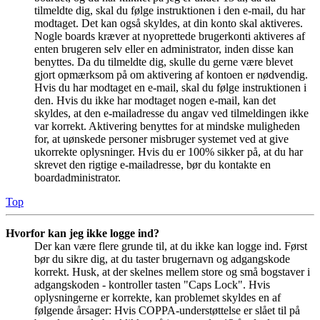
tilmeldte dig, skal du følge instruktionen i den e-mail, du har
modtaget. Det kan også skyldes, at din konto skal aktiveres.
Nogle boards kræver at nyoprettede brugerkonti aktiveres af
enten brugeren selv eller en administrator, inden disse kan
benyttes. Da du tilmeldte dig, skulle du gerne være blevet
gjort opmærksom på om aktivering af kontoen er nødvendig.
Hvis du har modtaget en e-mail, skal du følge instruktionen i
den. Hvis du ikke har modtaget nogen e-mail, kan det
skyldes, at den e-mailadresse du angav ved tilmeldingen ikke
var korrekt. Aktivering benyttes for at mindske muligheden
for, at uønskede personer misbruger systemet ved at give
ukorrekte oplysninger. Hvis du er 100% sikker på, at du har
skrevet den rigtige e-mailadresse, bør du kontakte en
boardadministrator.
Top
Hvorfor kan jeg ikke logge ind?
Der kan være flere grunde til, at du ikke kan logge ind. Først
bør du sikre dig, at du taster brugernavn og adgangskode
korrekt. Husk, at der skelnes mellem store og små bogstaver i
adgangskoden - kontroller tasten "Caps Lock". Hvis
oplysningerne er korrekte, kan problemet skyldes en af
følgende årsager: Hvis COPPA-understøttelse er slået til på