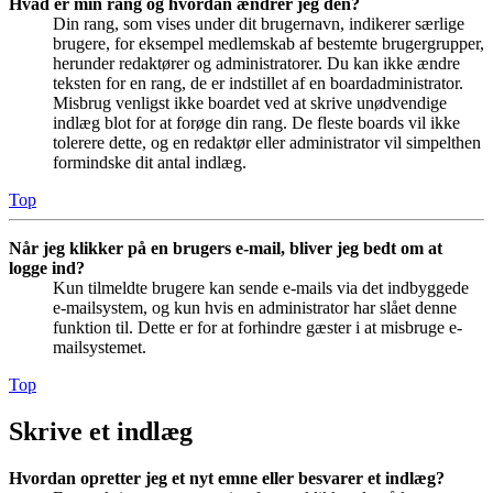
Hvad er min rang og hvordan ændrer jeg den?
Din rang, som vises under dit brugernavn, indikerer særlige
brugere, for eksempel medlemskab af bestemte brugergrupper,
herunder redaktører og administratorer. Du kan ikke ændre
teksten for en rang, de er indstillet af en boardadministrator.
Misbrug venligst ikke boardet ved at skrive unødvendige
indlæg blot for at forøge din rang. De fleste boards vil ikke
tolerere dette, og en redaktør eller administrator vil simpelthen
formindske dit antal indlæg.
Top
Når jeg klikker på en brugers e-mail, bliver jeg bedt om at
logge ind?
Kun tilmeldte brugere kan sende e-mails via det indbyggede
e-mailsystem, og kun hvis en administrator har slået denne
funktion til. Dette er for at forhindre gæster i at misbruge e-
mailsystemet.
Top
Skrive et indlæg
Hvordan opretter jeg et nyt emne eller besvarer et indlæg?