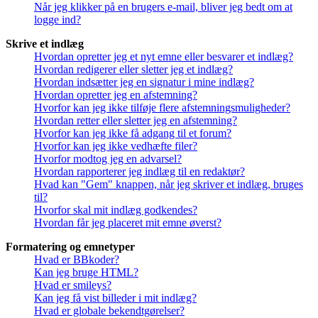
Når jeg klikker på en brugers e-mail, bliver jeg bedt om at
logge ind?
Skrive et indlæg
Hvordan opretter jeg et nyt emne eller besvarer et indlæg?
Hvordan redigerer eller sletter jeg et indlæg?
Hvordan indsætter jeg en signatur i mine indlæg?
Hvordan opretter jeg en afstemning?
Hvorfor kan jeg ikke tilføje flere afstemningsmuligheder?
Hvordan retter eller sletter jeg en afstemning?
Hvorfor kan jeg ikke få adgang til et forum?
Hvorfor kan jeg ikke vedhæfte filer?
Hvorfor modtog jeg en advarsel?
Hvordan rapporterer jeg indlæg til en redaktør?
Hvad kan "Gem" knappen, når jeg skriver et indlæg, bruges
til?
Hvorfor skal mit indlæg godkendes?
Hvordan får jeg placeret mit emne øverst?
Formatering og emnetyper
Hvad er BBkoder?
Kan jeg bruge HTML?
Hvad er smileys?
Kan jeg få vist billeder i mit indlæg?
Hvad er globale bekendtgørelser?