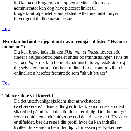
klikke på dit brugernavn i toppen af siden. Boardets
administrator kan dog have placeret linket til
brugerkontrolpanelet et andet sted. Alle dine indstillinger
bliver gemt til dine næste besøg.
Top
Hvordan forhindrer jeg at mit navn fremgår af listen "Hvem er
online nu"?
Du kan bruge indstillingen
Skjul min onlinestatus
, som du
finder i brugerkontrolpanelet under boardindstillinger. Hvis du
vælger
Ja
, er det kun boardets administratorer, redaktører og
dig selv, der kan se, når du er online. For alle andre vil du i
onlinelisten herefter fremtræde som "skjult bruger".
Top
Tiden er ikke vist korrekt!
Da det usædvanligt sjældent sker at webstedets
(webserverens) tidsindstilling er forkert, kan du næsten med
sikkerhed gå ud fra at den tid du ser er rigtig. Det du muligvis
ser er en tid i en anden tidszone end den du selv er i. Hvis det
er tilfældet, bør du rette i din profil hvor du kan indstille
hvilken tidszone du befinder dig i, for eksempel København,