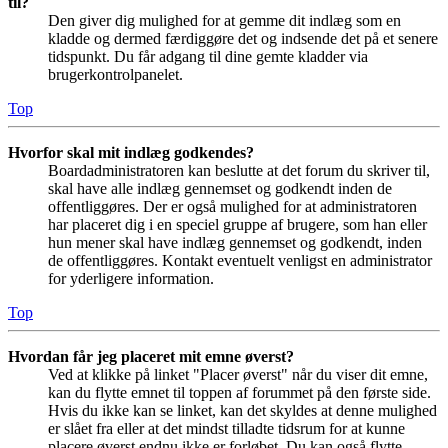
til?
Den giver dig mulighed for at gemme dit indlæg som en
kladde og dermed færdiggøre det og indsende det på et senere
tidspunkt. Du får adgang til dine gemte kladder via
brugerkontrolpanelet.
Top
Hvorfor skal mit indlæg godkendes?
Boardadministratoren kan beslutte at det forum du skriver til,
skal have alle indlæg gennemset og godkendt inden de
offentliggøres. Der er også mulighed for at administratoren
har placeret dig i en speciel gruppe af brugere, som han eller
hun mener skal have indlæg gennemset og godkendt, inden
de offentliggøres. Kontakt eventuelt venligst en administrator
for yderligere information.
Top
Hvordan får jeg placeret mit emne øverst?
Ved at klikke på linket "Placer øverst" når du viser dit emne,
kan du flytte emnet til toppen af forummet på den første side.
Hvis du ikke kan se linket, kan det skyldes at denne mulighed
er slået fra eller at det mindst tilladte tidsrum for at kunne
placere øverst endnu ikke er forløbet. Du kan også flytte