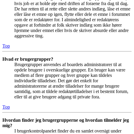
hvis job er at holde øje med driften af foraene fra dag til dag.
De har retten til at rette eller slette andres indlæg, låse et emne
eller låse et emne op igen, flytte eller dele et emne i forummet
som de er redaktører for. I almindelighed er redaktørens
opgave at forhindre at folk skriver indlæg som ikke hører
hjemme under emnet eller hvis de skriver absurde eller andre
aggressive ting.
Top
Hvad er brugergrupper?
Brugergrupper anvendes af boardets administratorer til at
opdele brugere i overskuelige grupper. En bruger kan være
medlem af flere grupper og hver gruppe kan tildeles
individuelle tilladelser. Det gør det enkelt for
administratorerne at ændre tilladelser for mange brugere
samtidig, som at tildele redaktørtilladelser i et bestemt forum,
eller til at give brugere adgang til private fora.
Top
Hvordan finder jeg brugergrupperne og hvordan tilmelder jeg
mig?
I brugerkontrolpanelet finder du en samlet oversigt under