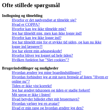
Ofte stillede spørgsmål
Indlogning og tilmelding
Hvorfor er det nødvendigt at tilmelde sig?
Hvad er COPPA?
Hvorfor kan jeg ikke tilmelde mig?
Jeg har tilmeldt mig, men kan ikke logge ind!
Hvorfor kan jeg ikke logge ind?
Jeg har tilmeldt mig for et stykke tid siden, og kan nu ikke
logge ind længere?!
Jeg har glemt min adgangskode!
Hvorfor bliver jeg logget ud hele tiden?
Hvilken funktion har "Slet cookies"?
Brugerindstillinger og muligheder
Hvordan ændrer jeg mine boardindstillinger?
Hvordan forhindrer jeg at mit navn fremgår af listen "Hvem er
online nu"?
Tiden er ikke vist korrekt!
Jeg har ændret tidszonen og tiden er stadig forkert!
Mit sprog er ikke i listen!
Hvad betyder billedet efter mit brugernavn?
Hvordan vælger jeg en avatar?
Hvad er min rang og hvordan ændrer jeg den?