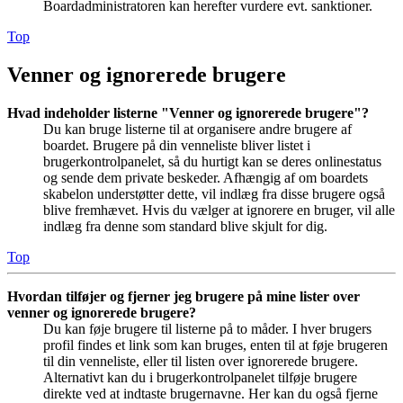
Boardadministratoren kan herefter vurdere evt. sanktioner.
Top
Venner og ignorerede brugere
Hvad indeholder listerne "Venner og ignorerede brugere"?
Du kan bruge listerne til at organisere andre brugere af
boardet. Brugere på din venneliste bliver listet i
brugerkontrolpanelet, så du hurtigt kan se deres onlinestatus
og sende dem private beskeder. Afhængig af om boardets
skabelon understøtter dette, vil indlæg fra disse brugere også
blive fremhævet. Hvis du vælger at ignorere en bruger, vil alle
indlæg fra denne som standard blive skjult for dig.
Top
Hvordan tilføjer og fjerner jeg brugere på mine lister over
venner og ignorerede brugere?
Du kan føje brugere til listerne på to måder. I hver brugers
profil findes et link som kan bruges, enten til at føje brugeren
til din venneliste, eller til listen over ignorerede brugere.
Alternativt kan du i brugerkontrolpanelet tilføje brugere
direkte ved at indtaste brugernavne. Her kan du også fjerne