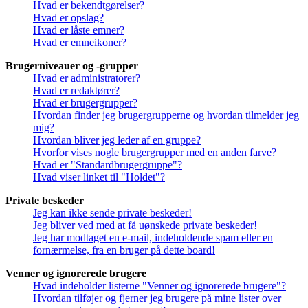
Hvad er bekendtgørelser?
Hvad er opslag?
Hvad er låste emner?
Hvad er emneikoner?
Brugerniveauer og -grupper
Hvad er administratorer?
Hvad er redaktører?
Hvad er brugergrupper?
Hvordan finder jeg brugergrupperne og hvordan tilmelder jeg
mig?
Hvordan bliver jeg leder af en gruppe?
Hvorfor vises nogle brugergrupper med en anden farve?
Hvad er "Standardbrugergruppe"?
Hvad viser linket til "Holdet"?
Private beskeder
Jeg kan ikke sende private beskeder!
Jeg bliver ved med at få uønskede private beskeder!
Jeg har modtaget en e-mail, indeholdende spam eller en
fornærmelse, fra en bruger på dette board!
Venner og ignorerede brugere
Hvad indeholder listerne "Venner og ignorerede brugere"?
Hvordan tilføjer og fjerner jeg brugere på mine lister over