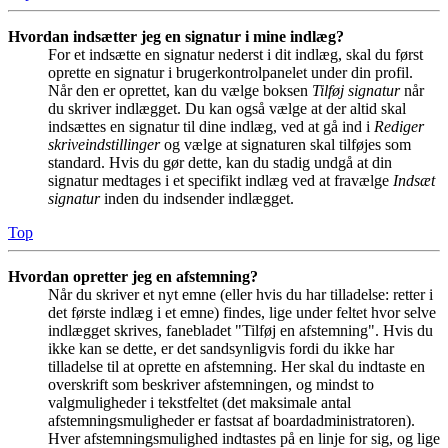
Hvordan indsætter jeg en signatur i mine indlæg?
For et indsætte en signatur nederst i dit indlæg, skal du først
oprette en signatur i brugerkontrolpanelet under din profil.
Når den er oprettet, kan du vælge boksen
Tilføj signatur
når
du skriver indlægget. Du kan også vælge at der altid skal
indsættes en signatur til dine indlæg, ved at gå ind i
Rediger
skriveindstillinger
og vælge at signaturen skal tilføjes som
standard. Hvis du gør dette, kan du stadig undgå at din
signatur medtages i et specifikt indlæg ved at fravælge
Indsæt
signatur
inden du indsender indlægget.
Top
Hvordan opretter jeg en afstemning?
Når du skriver et nyt emne (eller hvis du har tilladelse: retter i
det første indlæg i et emne) findes, lige under feltet hvor selve
indlægget skrives, fanebladet "Tilføj en afstemning". Hvis du
ikke kan se dette, er det sandsynligvis fordi du ikke har
tilladelse til at oprette en afstemning. Her skal du indtaste en
overskrift som beskriver afstemningen, og mindst to
valgmuligheder i tekstfeltet (det maksimale antal
afstemningsmuligheder er fastsat af boardadministratoren).
Hver afstemningsmulighed indtastes på en linje for sig, og lige