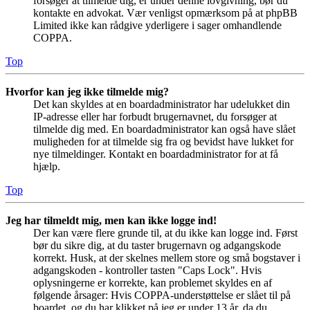
forsøger at tilmelde dig, er under denne lovgivning, bør du
kontakte en advokat. Vær venligst opmærksom på at phpBB
Limited ikke kan rådgive yderligere i sager omhandlende
COPPA.
Top
Hvorfor kan jeg ikke tilmelde mig?
Det kan skyldes at en boardadministrator har udelukket din
IP-adresse eller har forbudt brugernavnet, du forsøger at
tilmelde dig med. En boardadministrator kan også have slået
muligheden for at tilmelde sig fra og bevidst have lukket for
nye tilmeldinger. Kontakt en boardadministrator for at få
hjælp.
Top
Jeg har tilmeldt mig, men kan ikke logge ind!
Der kan være flere grunde til, at du ikke kan logge ind. Først
bør du sikre dig, at du taster brugernavn og adgangskode
korrekt. Husk, at der skelnes mellem store og små bogstaver i
adgangskoden - kontroller tasten "Caps Lock". Hvis
oplysningerne er korrekte, kan problemet skyldes en af
følgende årsager: Hvis COPPA-understøttelse er slået til på
boardet, og du har klikket på jeg er under 13 år, da du