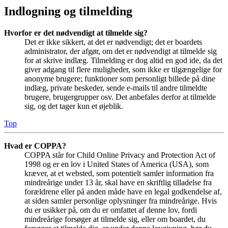
Indlogning og tilmelding
Hvorfor er det nødvendigt at tilmelde sig?
Det er ikke sikkert, at det er nødvendigt; det er boardets
administrator, der afgør, om det er nødvendigt at tilmelde sig
for at skrive indlæg. Tilmelding er dog altid en god ide, da det
giver adgang til flere muligheder, som ikke er tilgængelige for
anonyme brugere; funktioner som personligt billede på dine
indlæg, private beskeder, sende e-mails til andre tilmeldte
brugere, brugergrupper osv. Det anbefales derfor at tilmelde
sig, og det tager kun et øjeblik.
Top
Hvad er COPPA?
COPPA står for Child Online Privacy and Protection Act of
1998 og er en lov i United States of America (USA), som
kræver, at et websted, som potentielt samler information fra
mindreårige under 13 år, skal have en skriftlig tilladelse fra
forældrene eller på anden måde have en legal godkendelse af,
at siden samler personlige oplysninger fra mindreårige. Hvis
du er usikker på, om du er omfattet af denne lov, fordi
mindreårige forsøger at tilmelde sig, eller om boardet, du