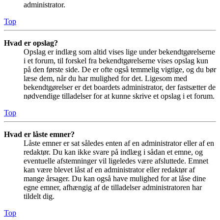
administrator.
Top
Hvad er opslag?
Opslag er indlæg som altid vises lige under bekendtgørelserne
i et forum, til forskel fra bekendtgørelserne vises opslag kun
på den første side. De er ofte også temmelig vigtige, og du bør
læse dem, når du har mulighed for det. Ligesom med
bekendtgørelser er det boardets administrator, der fastsætter de
nødvendige tilladelser for at kunne skrive et opslag i et forum.
Top
Hvad er låste emner?
Låste emner er sat således enten af en administrator eller af en
redaktør. Du kan ikke svare på indlæg i sådan et emne, og
eventuelle afstemninger vil ligeledes være afsluttede. Emnet
kan være blevet låst af en administrator eller redaktør af
mange årsager. Du kan også have mulighed for at låse dine
egne emner, afhængig af de tilladelser administratoren har
tildelt dig.
Top