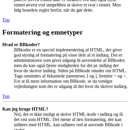
emnet øverst ved simpelthen at skrive et svar i emnet. Men
følg boardets regler herfor, når du gør dette.
Top
Formatering og emnetyper
Hvad er BBkoder?
BBkoder er en speciel implementering af HTML, der giver
god styring af formatering på visse dele af et indlæg. Det er
administratoren som giver adgang til anvendelse af BBkoder,
men du kan også fjerne muligheden for det pr. indlæg der
hvor du skriver indlæg. Stilen på BBkode minder om HTML.
Tags omsluttes af firkantede parenteser, [ og ], fremfor < og >.
For at få mere information om BBkode, se da venligst
vejledningen som der er adgang til der hvor du skriver indlæg.
Top
Kan jeg bruge HTML?
Nej, det er ikke muligt at skrive HTML-kode i indlæg og få
det vist som HTML. Det meste af den formatering, der kan
udføres med HTML, kan udføres ved at anvende BBkode i
stedet.