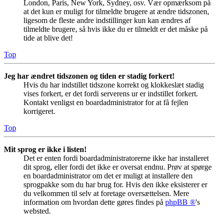
London, Paris, New York, Sydney, osv. Vær opmærksom på
at det kun er muligt for tilmeldte brugere at ændre tidszonen,
ligesom de fleste andre indstillinger kun kan ændres af
tilmeldte brugere, så hvis ikke du er tilmeldt er det måske på
tide at blive det!
Top
Jeg har ændret tidszonen og tiden er stadig forkert!
Hvis du har indstillet tidszone korrekt og klokkeslæt stadig
vises forkert, er det fordi serverens ur er indstillet forkert.
Kontakt venligst en boardadministrator for at få fejlen
korrigeret.
Top
Mit sprog er ikke i listen!
Det er enten fordi boardadministratorerne ikke har installeret
dit sprog, eller fordi det ikke er oversat endnu. Prøv at spørge
en boardadministrator om det er muligt at installere den
sprogpakke som du har brug for. Hvis den ikke eksisterer er
du velkommen til selv at foretage oversættelsen. Mere
information om hvordan dette gøres findes på
phpBB ®
's
websted.