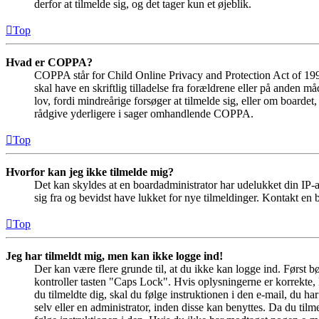
derfor at tilmelde sig, og det tager kun et øjeblik.
Top
Hvad er COPPA?
COPPA står for Child Online Privacy and Protection Act of 1998
skal have en skriftlig tilladelse fra forældrene eller på anden 
lov, fordi mindreårige forsøger at tilmelde sig, eller om boar
rådgive yderligere i sager omhandlende COPPA.
Top
Hvorfor kan jeg ikke tilmelde mig?
Det kan skyldes at en boardadministrator har udelukket din IP-a
sig fra og bevidst have lukket for nye tilmeldinger. Kontakt en b
Top
Jeg har tilmeldt mig, men kan ikke logge ind!
Der kan være flere grunde til, at du ikke kan logge ind. Først 
kontroller tasten "Caps Lock". Hvis oplysningerne er korrekte, 
du tilmeldte dig, skal du følge instruktionen i den e-mail, du h
selv eller en administrator, inden disse kan benyttes. Da du ti