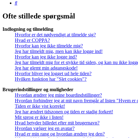
Søg
Ofte stillede spørgsmål
Indlogning og tilmelding
Hvorfor er det nødvendigt at tilmelde sig?
Hvad er COPPA?
Hvorfor kan jeg ikke tilmelde mig?
Jeg har tilmeldt mig, men kan ikke logge ind!
Hvorfor kan jeg ikke logge ind?
Jeg har tilmeldt mig for et stykke tid siden, og kan nu ikke log
Jeg har glemt min adgangskode!
Hvorfor bliver jeg logget ud hele tiden?
Hvilken funktion har "Slet cookies"?
Brugerindstillinger og muligheder
Hvordan ændrer jeg mine boardindstillinger?
Hvordan forhindrer jeg at mit navn fremgår af listen "Hvem er 
Tiden er ikke vist korrekt!
Jeg har ændret tidszonen og tiden er stadig forkert!
Mit sprog er ikke i listen!
Hvad betyder billedet efter mit brugernavn?
Hvordan vælger jeg en avatar?
Hvad er min rang og hvordan ændrer jeg den?