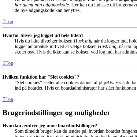
har glemt min adgangskode
. Her kan du indtaste dit brugernav
de nye adgangskode kan benyttes.
Top
Hvorfor bliver jeg logget ud hele tiden?
Hvis du ikke tilvælger boksen
Husk mig
når du logger ind, hold
logget automatisk ind ved at vælge boksen
Husk mig
, når du l
skoler osv. Hvis du ikke kan se boksen ved log ind, har adminis
Top
Hvilken funktion har "Slet cookies"?
"Slet cookies" sletter alle cookies dannet af phpBB. Hvis du har
ind på boardet. Hvis en boardadministrator har slået funktionen ti
Top
Brugerindstillinger og muligheder
Hvordan ændrer jeg mine boardindstillinger?
Som tilmeldt bruger kan du ændre på, hvordan boardet fungerer fo
toppen af siden. Boardets administrator kan dog have placeret lin