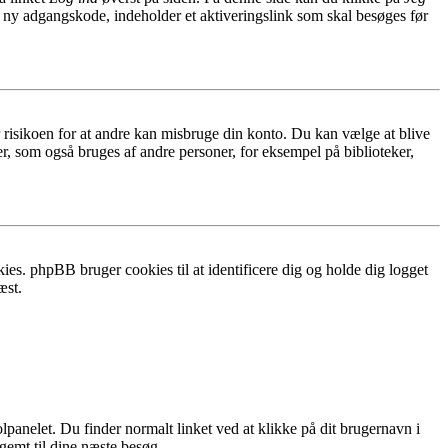
n ny adgangskode, indeholder et aktiveringslink som skal besøges før
r risikoen for at andre kan misbruge din konto. Du kan vælge at blive
r, som også bruges af andre personer, for eksempel på biblioteker,
ies. phpBB bruger cookies til at identificere dig og holde dig logget
æst.
lpanelet. Du finder normalt linket ved at klikke på dit brugernavn i
 gemt til dine næste besøg.