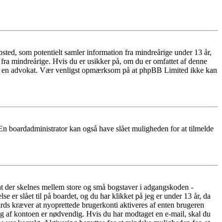
ted, som potentielt samler information fra mindreårige under 13 år,
r fra mindreårige. Hvis du er usikker på, om du er omfattet af denne
takte en advokat. Vær venligst opmærksom på at phpBB Limited ikke kan
 En boardadministrator kan også have slået muligheden for at tilmelde
 at der skelnes mellem store og små bogstaver i adgangskoden -
er slået til på boardet, og du har klikket på jeg er under 13 år, da
oards kræver at nyoprettede brugerkonti aktiveres af enten brugeren
ing af kontoen er nødvendig. Hvis du har modtaget en e-mail, skal du