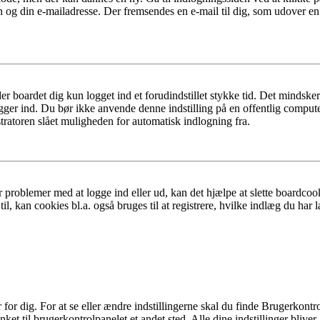
n og din e-mailadresse. Der fremsendes en e-mail til dig, som udover e
er boardet dig kun logget ind et forudindstillet stykke tid. Det mindske
ogger ind. Du bør ikke anvende denne indstilling på en offentlig compute
tratoren slået muligheden for automatisk indlogning fra.
 problemer med at logge ind eller ud, kan det hjælpe at slette boardcook
l, kan cookies bl.a. også bruges til at registrere, hvilke indlæg du har l
r dig. For at se eller ændre indstillingerne skal du finde Brugerkontro
ket til brugerkontrolpanelet et andet sted. Alle dine indstillinger bliver