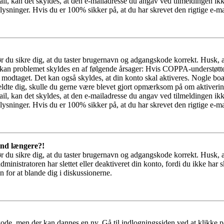
il, kan det skyldes, at den e-mailadresse du angav ved tilmeldingen ikk
ysninger. Hvis du er 100% sikker på, at du har skrevet den rigtige e-ma
bør du sikre dig, at du taster brugernavn og adgangskode korrekt. Husk,
kan problemet skyldes en af følgende årsager: Hvis COPPA-understøttelse 
ar modtaget. Det kan også skyldes, at din konto skal aktiveres. Nogle b
lmeldte dig, skulle du gerne være blevet gjort opmærksom på om aktiver
il, kan det skyldes, at den e-mailadresse du angav ved tilmeldingen ikk
ysninger. Hvis du er 100% sikker på, at du har skrevet den rigtige e-ma
 ind længere?!
bør du sikre dig, at du taster brugernavn og adgangskode korrekt. Husk,
dministratoren har slettet eller deaktiveret din konto, fordi du ikke 
n for at blande dig i diskussionerne.
kode, men der kan dannes en ny. Gå til indlogningssiden ved at klikke p