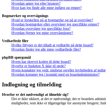
Hvordan søger jeg efter brugere?
Hvor kan jeg finde alle mine indlæg og emner?
Bogmærker og overvågnings
Hvad er forskellen på at bogmærke og på at overvåge?
Hvordan bogmærker eller overvåger jeg specifikke emner?
Hvordan overvåger jeg specifikke fora?
Hvordan fjerner jeg mine overvågninger?
Vedhæftede filer
Hvilke filtyper er det tilladt at vedhæfte på dette board?
Hvordan finder jeg alle mine vedhæftede filer?
phpBB spørgsmål
Hvem har skrevet koden til dette board?
Hvorfor er funktion X ikke til stede?
Hvem kontakter jeg vedr. misbrug og/eller lovligheden af indlæg
Hvordan kommer jeg i kontakt med en boardadministrator?
Indlogning og tilmelding
Hvorfor er det nødvendigt at tilmelde sig?
Det er ikke sikkert, at det er nødvendigt; det er boardets adminis
muligheder, som ikke er tilgængelige for anonyme brugere; funkt