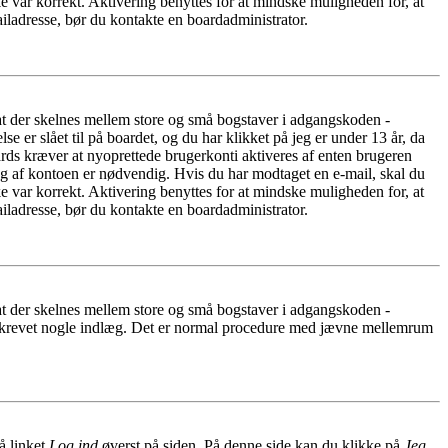
e var korrekt. Aktivering benyttes for at mindske muligheden for, at
iladresse, bør du kontakte en boardadministrator.
 at der skelnes mellem store og små bogstaver i adgangskoden -
er slået til på boardet, og du har klikket på jeg er under 13 år, da
oards kræver at nyoprettede brugerkonti aktiveres af enten brugeren
ing af kontoen er nødvendig. Hvis du har modtaget en e-mail, skal du
e var korrekt. Aktivering benyttes for at mindske muligheden for, at
iladresse, bør du kontakte en boardadministrator.
 at der skelnes mellem store og små bogstaver i adgangskoden -
har skrevet nogle indlæg. Det er normal procedure med jævne mellemrum
å linket
Log ind
øverst på siden. På denne side kan du klikke på
Jeg