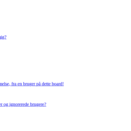
mig?
else, fra en bruger på dette board!
ner og ignorerede brugere?