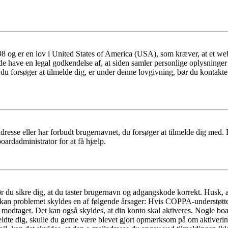
 og er en lov i United States of America (USA), som kræver, at et webs
måde have en legal godkendelse af, at siden samler personlige oplysninge
det, du forsøger at tilmelde dig, er under denne lovgivning, bør du kon
dresse eller har forbudt brugernavnet, du forsøger at tilmelde dig med.
oardadministrator for at få hjælp.
bør du sikre dig, at du taster brugernavn og adgangskode korrekt. Husk,
kan problemet skyldes en af følgende årsager: Hvis COPPA-understøttelse 
ar modtaget. Det kan også skyldes, at din konto skal aktiveres. Nogle b
lmeldte dig, skulle du gerne være blevet gjort opmærksom på om aktiver