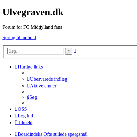
Ulvegraven.dk
Forum for FC Midtjylland fans
Spring til indhold
Avanceret
Søg
søgning
Hurtige links
Ubesvarede indlæg
Aktive emner
Søg
OSS
Log ind
Tilmeld
Boardindeks
Ofte stillede spørgsmål