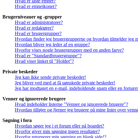
Hvad er låste emner?
Hvad er emneikoner?
Brugerniveauer og -grupper
Hvad er administratorer?
Hvad er redaktører?
Hvad er brugergrupper?
Hvordan finder jeg brugergrupperne og hvordan tilmelder jeg 
Hvordan bliver jeg leder af en gruppe?
Hvorfor vises nogle brugergrupper med en anden farve?
Hvad er "Standardbrugergruppe"?
Hvad viser linket til "Holdet"?
Private beskeder
Jeg kan ikke sende private beskeder!
Jeg bliver ved med at få uønskede private beskeder!
Jeg har modtaget en e-mail, indeholdende spam eller en fornærm
Venner og ignorerede brugere
Hvad indeholder listerne "Venner og ignorerede brugere"?
Hvordan tilføjer og fjerner jeg brugere på mine lister over ven
Søgning i fora
Hvordan søger jeg i et forum eller på boardet?
Hvorfor giver min søgning ingen resultater?
Hvorfor returnerer min søgning en blank side!?