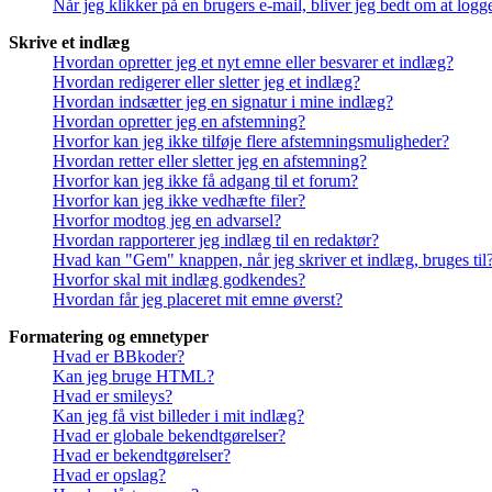
Når jeg klikker på en brugers e-mail, bliver jeg bedt om at logg
Skrive et indlæg
Hvordan opretter jeg et nyt emne eller besvarer et indlæg?
Hvordan redigerer eller sletter jeg et indlæg?
Hvordan indsætter jeg en signatur i mine indlæg?
Hvordan opretter jeg en afstemning?
Hvorfor kan jeg ikke tilføje flere afstemningsmuligheder?
Hvordan retter eller sletter jeg en afstemning?
Hvorfor kan jeg ikke få adgang til et forum?
Hvorfor kan jeg ikke vedhæfte filer?
Hvorfor modtog jeg en advarsel?
Hvordan rapporterer jeg indlæg til en redaktør?
Hvad kan "Gem" knappen, når jeg skriver et indlæg, bruges til
Hvorfor skal mit indlæg godkendes?
Hvordan får jeg placeret mit emne øverst?
Formatering og emnetyper
Hvad er BBkoder?
Kan jeg bruge HTML?
Hvad er smileys?
Kan jeg få vist billeder i mit indlæg?
Hvad er globale bekendtgørelser?
Hvad er bekendtgørelser?
Hvad er opslag?