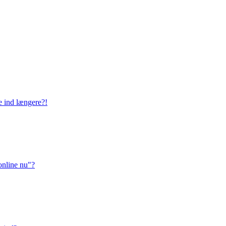
ge ind længere?!
online nu"?