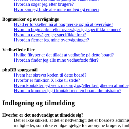
Hvordan søger jeg efter brugere?
Hvor kan jeg finde alle mine indlæg og emner?
Bogmærker og overvågnings
Hvad er forskellen på at bogmærke og på at overvåge?
Hvordan bogmærker eller overvåger jeg specifikke emner?
Hvordan overvåger jeg specifikke fora?
Hvordan fjerner jeg mine overvågninger?
Vedhæftede filer
Hvilke filtyper er det tilladt at vedhæfte på dette board?
Hvordan finder jeg alle mine vedhæftede filer?
phpBB spørgsmål
Hvem har skrevet koden til dette board?
Hvorfor er funktion X ikke til stede?
Hvem kontakter jeg vedr. misbrug og/eller lovligheden af indlæg
Hvordan kommer jeg i kontakt med en boardadministrator?
Indlogning og tilmelding
Hvorfor er det nødvendigt at tilmelde sig?
Det er ikke sikkert, at det er nødvendigt; det er boardets adminis
muligheder, som ikke er tilgængelige for anonyme brugere; funkt