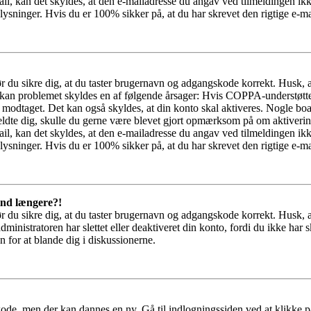
il, kan det skyldes, at den e-mailadresse du angav ved tilmeldingen ikk
ysninger. Hvis du er 100% sikker på, at du har skrevet den rigtige e-ma
bør du sikre dig, at du taster brugernavn og adgangskode korrekt. Husk,
kan problemet skyldes en af følgende årsager: Hvis COPPA-understøttelse 
ar modtaget. Det kan også skyldes, at din konto skal aktiveres. Nogle b
lmeldte dig, skulle du gerne være blevet gjort opmærksom på om aktiver
il, kan det skyldes, at den e-mailadresse du angav ved tilmeldingen ikk
ysninger. Hvis du er 100% sikker på, at du har skrevet den rigtige e-ma
 ind længere?!
bør du sikre dig, at du taster brugernavn og adgangskode korrekt. Husk,
dministratoren har slettet eller deaktiveret din konto, fordi du ikke 
n for at blande dig i diskussionerne.
kode, men der kan dannes en ny. Gå til indlogningssiden ved at klikke p