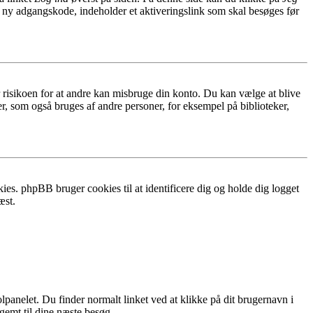
n ny adgangskode, indeholder et aktiveringslink som skal besøges før
r risikoen for at andre kan misbruge din konto. Du kan vælge at blive
r, som også bruges af andre personer, for eksempel på biblioteker,
ies. phpBB bruger cookies til at identificere dig og holde dig logget
æst.
lpanelet. Du finder normalt linket ved at klikke på dit brugernavn i
 gemt til dine næste besøg.