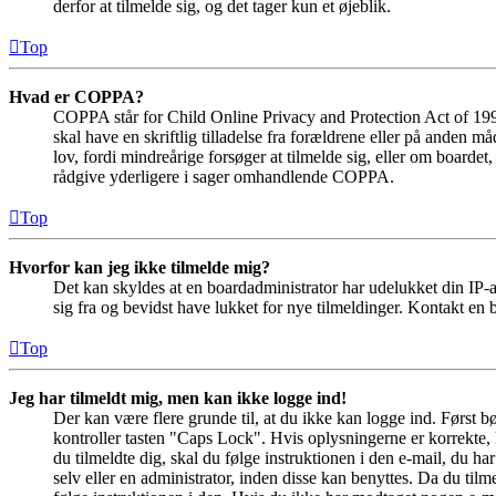
derfor at tilmelde sig, og det tager kun et øjeblik.
Top
Hvad er COPPA?
COPPA står for Child Online Privacy and Protection Act of 1998
skal have en skriftlig tilladelse fra forældrene eller på anden 
lov, fordi mindreårige forsøger at tilmelde sig, eller om boar
rådgive yderligere i sager omhandlende COPPA.
Top
Hvorfor kan jeg ikke tilmelde mig?
Det kan skyldes at en boardadministrator har udelukket din IP-a
sig fra og bevidst have lukket for nye tilmeldinger. Kontakt en b
Top
Jeg har tilmeldt mig, men kan ikke logge ind!
Der kan være flere grunde til, at du ikke kan logge ind. Først 
kontroller tasten "Caps Lock". Hvis oplysningerne er korrekte, 
du tilmeldte dig, skal du følge instruktionen i den e-mail, du h
selv eller en administrator, inden disse kan benyttes. Da du ti