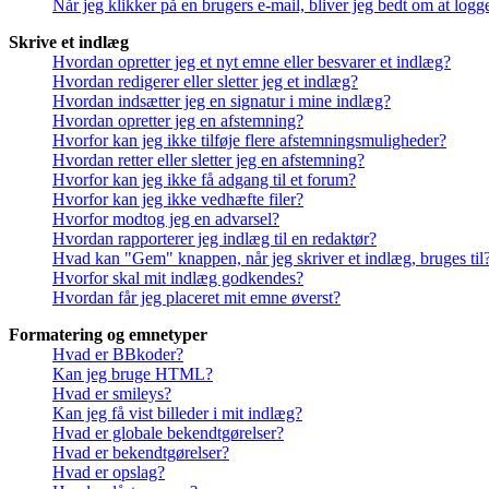
Når jeg klikker på en brugers e-mail, bliver jeg bedt om at logg
Skrive et indlæg
Hvordan opretter jeg et nyt emne eller besvarer et indlæg?
Hvordan redigerer eller sletter jeg et indlæg?
Hvordan indsætter jeg en signatur i mine indlæg?
Hvordan opretter jeg en afstemning?
Hvorfor kan jeg ikke tilføje flere afstemningsmuligheder?
Hvordan retter eller sletter jeg en afstemning?
Hvorfor kan jeg ikke få adgang til et forum?
Hvorfor kan jeg ikke vedhæfte filer?
Hvorfor modtog jeg en advarsel?
Hvordan rapporterer jeg indlæg til en redaktør?
Hvad kan "Gem" knappen, når jeg skriver et indlæg, bruges til
Hvorfor skal mit indlæg godkendes?
Hvordan får jeg placeret mit emne øverst?
Formatering og emnetyper
Hvad er BBkoder?
Kan jeg bruge HTML?
Hvad er smileys?
Kan jeg få vist billeder i mit indlæg?
Hvad er globale bekendtgørelser?
Hvad er bekendtgørelser?
Hvad er opslag?