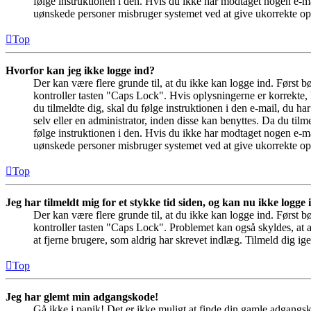
følge instruktionen i den. Hvis du ikke har modtaget nogen e-ma
uønskede personer misbruger systemet ved at give ukorrekte opl
Top
Hvorfor kan jeg ikke logge ind?
Der kan være flere grunde til, at du ikke kan logge ind. Først 
kontroller tasten "Caps Lock". Hvis oplysningerne er korrekte, 
du tilmeldte dig, skal du følge instruktionen i den e-mail, du h
selv eller en administrator, inden disse kan benyttes. Da du ti
følge instruktionen i den. Hvis du ikke har modtaget nogen e-ma
uønskede personer misbruger systemet ved at give ukorrekte opl
Top
Jeg har tilmeldt mig for et stykke tid siden, og kan nu ikke logge
Der kan være flere grunde til, at du ikke kan logge ind. Først 
kontroller tasten "Caps Lock". Problemet kan også skyldes, at a
at fjerne brugere, som aldrig har skrevet indlæg. Tilmeld dig ige
Top
Jeg har glemt min adgangskode!
Gå ikke i panik! Det er ikke muligt at finde din gamle adgangs