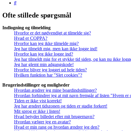
Søg
Ofte stillede spørgsmål
Indlogning og tilmelding
Hvorfor er det nødvendigt at tilmelde sig?
Hvad er COPPA?
Hvorfor kan jeg ikke tilmelde mig?
Jeg har tilmeldt mig, men kan ikke logge ind!
Hvorfor kan jeg ikke logge ind?
Jeg har tilmeldt mig for et stykke tid siden, og kan nu ikke log
Jeg har glemt min adgangskode!
Hvorfor bliver jeg logget ud hele tiden?
Hvilken funktion har "Slet cookies"?
Brugerindstillinger og muligheder
Hvordan ændrer jeg mine boardindstillinger?
Hvordan forhindrer jeg at mit navn fremgår af listen "Hvem er 
Tiden er ikke vist korrekt!
Jeg har ændret tidszonen og tiden er stadig forkert!
Mit sprog er ikke i listen!
Hvad betyder billedet efter mit brugernavn?
Hvordan vælger jeg en avatar?
Hvad er min rang og hvordan ændrer jeg den?