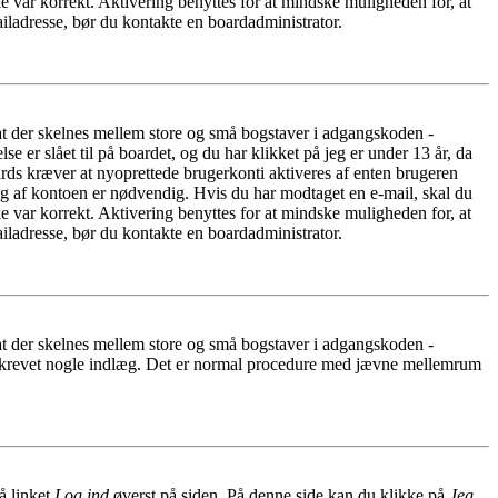
e var korrekt. Aktivering benyttes for at mindske muligheden for, at
iladresse, bør du kontakte en boardadministrator.
 at der skelnes mellem store og små bogstaver i adgangskoden -
er slået til på boardet, og du har klikket på jeg er under 13 år, da
oards kræver at nyoprettede brugerkonti aktiveres af enten brugeren
ing af kontoen er nødvendig. Hvis du har modtaget en e-mail, skal du
e var korrekt. Aktivering benyttes for at mindske muligheden for, at
iladresse, bør du kontakte en boardadministrator.
 at der skelnes mellem store og små bogstaver i adgangskoden -
har skrevet nogle indlæg. Det er normal procedure med jævne mellemrum
å linket
Log ind
øverst på siden. På denne side kan du klikke på
Jeg