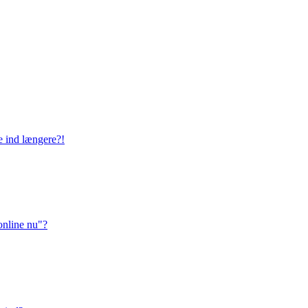
ge ind længere?!
online nu"?