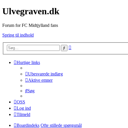
Ulvegraven.dk
Forum for FC Midtjylland fans
Spring til indhold
Avanceret
Søg
søgning
Hurtige links
Ubesvarede indlæg
Aktive emner
Søg
OSS
Log ind
Tilmeld
Boardindeks
Ofte stillede spørgsmål