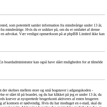
ted, som potentielt samler information fra mindreårige under 13 år,
r fra mindreårige. Hvis du er usikker på, om du er omfattet af denne
takte en advokat. Vær venligst opmærksom på at phpBB Limited ikke kan
 En boardadministrator kan også have slået muligheden for at tilmelde
 at der skelnes mellem store og små bogstaver i adgangskoden -
er slået til på boardet, og du har klikket på jeg er under 13 år, da
oards kræver at nyoprettede brugerkonti aktiveres af enten brugeren
ing af kontoen er nødvendig. Hvis du har modtaget en e-mail, skal du