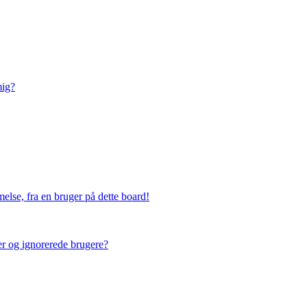
mig?
else, fra en bruger på dette board!
ner og ignorerede brugere?