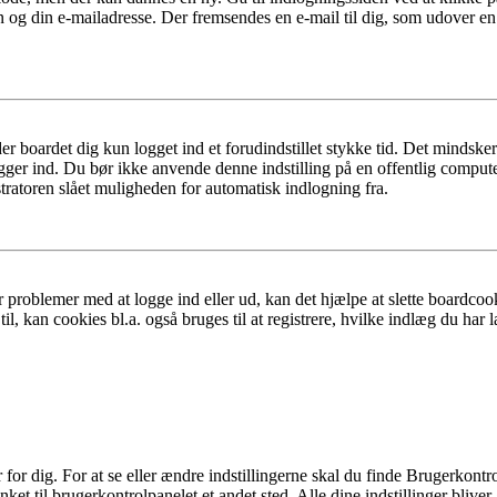
n og din e-mailadresse. Der fremsendes en e-mail til dig, som udover e
er boardet dig kun logget ind et forudindstillet stykke tid. Det mindske
ogger ind. Du bør ikke anvende denne indstilling på en offentlig compute
tratoren slået muligheden for automatisk indlogning fra.
 problemer med at logge ind eller ud, kan det hjælpe at slette boardcook
l, kan cookies bl.a. også bruges til at registrere, hvilke indlæg du har l
r dig. For at se eller ændre indstillingerne skal du finde Brugerkontro
ket til brugerkontrolpanelet et andet sted. Alle dine indstillinger bliver