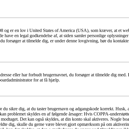
 og er en lov i United States of America (USA), som kræver, at et webs
måde have en legal godkendelse af, at siden samler personlige oplysninge
det, du forsøger at tilmelde dig, er under denne lovgivning, bør du kon
dresse eller har forbudt brugernavnet, du forsøger at tilmelde dig med.
oardadministrator for at få hjælp.
bør du sikre dig, at du taster brugernavn og adgangskode korrekt. Husk,
kan problemet skyldes en af følgende årsager: Hvis COPPA-understøttelse 
ar modtaget. Det kan også skyldes, at din konto skal aktiveres. Nogle b
lmeldte dig, skulle du gerne være blevet gjort opmærksom på om aktiver