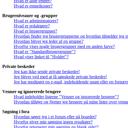
Hvad er låste emner?
Hvad er emneikoner?
Brugerniveauer og -grupper
Hvad er administratorer?
Hvad er redaktører?
Hvad er brugergrupper?
Hvordan finder jeg brugergrupperne og hvordan tilmelder jeg 
Hvordan bliver jeg leder af en gruppe?
Hvorfor vises nogle brugergrupper med en anden farve?
Hvad er "Standardbrugergruppe"?
Hvad viser linket til "Holdet"?
Private beskeder
Jeg kan ikke sende private beskeder!
Jeg bliver ved med at få uønskede private beskeder!
Jeg har modtaget en e-mail, indeholdende spam eller en fornærm
Venner og ignorerede brugere
Hvad indeholder listerne "Venner og ignorerede brugere"?
Hvordan tilføjer og fjerner jeg brugere på mine lister over ven
Søgning i fora
Hvordan søger jeg i et forum eller på boardet?
Hvorfor giver min søgning ingen resultater?
Hvorfor returnerer min søgning en blank side!?