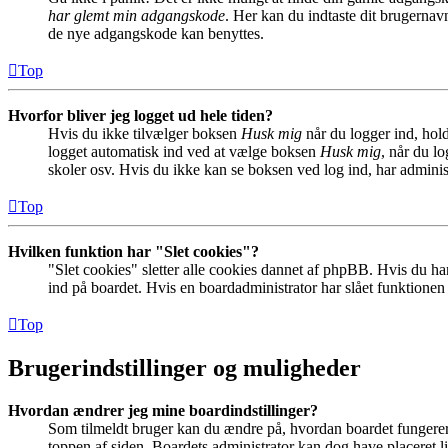
har glemt min adgangskode
. Her kan du indtaste dit brugernav
de nye adgangskode kan benyttes.
Top
Hvorfor bliver jeg logget ud hele tiden?
Hvis du ikke tilvælger boksen
Husk mig
når du logger ind, hold
logget automatisk ind ved at vælge boksen
Husk mig
, når du l
skoler osv. Hvis du ikke kan se boksen ved log ind, har adminis
Top
Hvilken funktion har "Slet cookies"?
"Slet cookies" sletter alle cookies dannet af phpBB. Hvis du har
ind på boardet. Hvis en boardadministrator har slået funktionen ti
Top
Brugerindstillinger og muligheder
Hvordan ændrer jeg mine boardindstillinger?
Som tilmeldt bruger kan du ændre på, hvordan boardet fungerer fo
toppen af siden. Boardets administrator kan dog have placeret lin