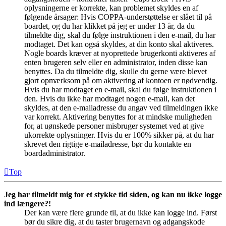
oplysningerne er korrekte, kan problemet skyldes en af
følgende årsager: Hvis COPPA-understøttelse er slået til på
boardet, og du har klikket på jeg er under 13 år, da du
tilmeldte dig, skal du følge instruktionen i den e-mail, du har
modtaget. Det kan også skyldes, at din konto skal aktiveres.
Nogle boards kræver at nyoprettede brugerkonti aktiveres af
enten brugeren selv eller en administrator, inden disse kan
benyttes. Da du tilmeldte dig, skulle du gerne være blevet
gjort opmærksom på om aktivering af kontoen er nødvendig.
Hvis du har modtaget en e-mail, skal du følge instruktionen i
den. Hvis du ikke har modtaget nogen e-mail, kan det
skyldes, at den e-mailadresse du angav ved tilmeldingen ikke
var korrekt. Aktivering benyttes for at mindske muligheden
for, at uønskede personer misbruger systemet ved at give
ukorrekte oplysninger. Hvis du er 100% sikker på, at du har
skrevet den rigtige e-mailadresse, bør du kontakte en
boardadministrator.
Top
Jeg har tilmeldt mig for et stykke tid siden, og kan nu ikke logge
ind længere?!
Der kan være flere grunde til, at du ikke kan logge ind. Først
bør du sikre dig, at du taster brugernavn og adgangskode