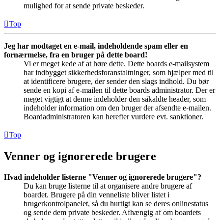
mulighed for at sende private beskeder.
Top
Jeg har modtaget en e-mail, indeholdende spam eller en
fornærmelse, fra en bruger på dette board!
Vi er meget kede af at høre dette. Dette boards e-mailsystem
har indbygget sikkerhedsforanstaltninger, som hjælper med til
at identificere brugere, der sender den slags indhold. Du bør
sende en kopi af e-mailen til dette boards administrator. Der er
meget vigtigt at denne indeholder den såkaldte header, som
indeholder information om den bruger der afsendte e-mailen.
Boardadministratoren kan herefter vurdere evt. sanktioner.
Top
Venner og ignorerede brugere
Hvad indeholder listerne "Venner og ignorerede brugere"?
Du kan bruge listerne til at organisere andre brugere af
boardet. Brugere på din venneliste bliver listet i
brugerkontrolpanelet, så du hurtigt kan se deres onlinestatus
og sende dem private beskeder. Afhængig af om boardets