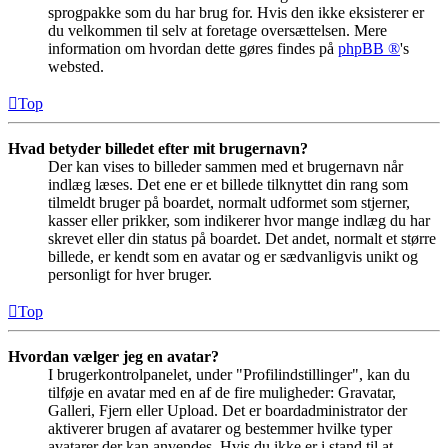
sprogpakke som du har brug for. Hvis den ikke eksisterer er
du velkommen til selv at foretage oversættelsen. Mere
information om hvordan dette gøres findes på
phpBB ®
's
websted.
Top
Hvad betyder billedet efter mit brugernavn?
Der kan vises to billeder sammen med et brugernavn når
indlæg læses. Det ene er et billede tilknyttet din rang som
tilmeldt bruger på boardet, normalt udformet som stjerner,
kasser eller prikker, som indikerer hvor mange indlæg du har
skrevet eller din status på boardet. Det andet, normalt et større
billede, er kendt som en avatar og er sædvanligvis unikt og
personligt for hver bruger.
Top
Hvordan vælger jeg en avatar?
I brugerkontrolpanelet, under "Profilindstillinger", kan du
tilføje en avatar med en af de fire muligheder: Gravatar,
Galleri, Fjern eller Upload. Det er boardadministrator der
aktiverer brugen af avatarer og bestemmer hvilke typer
avatarer der kan anvendes. Hvis du ikke er i stand til at