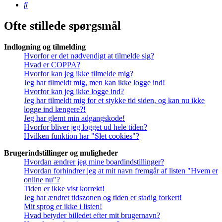
Søg
Ofte stillede spørgsmål
Indlogning og tilmelding
Hvorfor er det nødvendigt at tilmelde sig?
Hvad er COPPA?
Hvorfor kan jeg ikke tilmelde mig?
Jeg har tilmeldt mig, men kan ikke logge ind!
Hvorfor kan jeg ikke logge ind?
Jeg har tilmeldt mig for et stykke tid siden, og kan nu ikke
logge ind længere?!
Jeg har glemt min adgangskode!
Hvorfor bliver jeg logget ud hele tiden?
Hvilken funktion har "Slet cookies"?
Brugerindstillinger og muligheder
Hvordan ændrer jeg mine boardindstillinger?
Hvordan forhindrer jeg at mit navn fremgår af listen "Hvem er
online nu"?
Tiden er ikke vist korrekt!
Jeg har ændret tidszonen og tiden er stadig forkert!
Mit sprog er ikke i listen!
Hvad betyder billedet efter mit brugernavn?