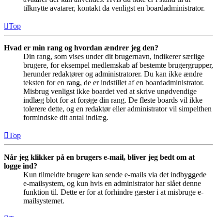
tilknytte avatarer, kontakt da venligst en boardadministrator.
Top
Hvad er min rang og hvordan ændrer jeg den?
Din rang, som vises under dit brugernavn, indikerer særlige
brugere, for eksempel medlemskab af bestemte brugergrupper,
herunder redaktører og administratorer. Du kan ikke ændre
teksten for en rang, de er indstillet af en boardadministrator.
Misbrug venligst ikke boardet ved at skrive unødvendige
indlæg blot for at forøge din rang. De fleste boards vil ikke
tolerere dette, og en redaktør eller administrator vil simpelthen
formindske dit antal indlæg.
Top
Når jeg klikker på en brugers e-mail, bliver jeg bedt om at
logge ind?
Kun tilmeldte brugere kan sende e-mails via det indbyggede
e-mailsystem, og kun hvis en administrator har slået denne
funktion til. Dette er for at forhindre gæster i at misbruge e-
mailsystemet.