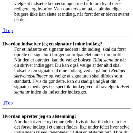
vælge at indsætte bemærkningen med info om hvad der er
redigeret og hvorfor. Vær opmærksom på, at almindelige
brugere ikke kan slette et indlæg, når først der er blevet svaret
på det.
Top
Hvordan indsætter jeg en signatur i mine indlæg?
For et indsætte en signatur nederst i dit indlæg, skal du først
oprette en signatur i brugerkontrolpanelet under din profil.
Når den er oprettet, kan du vælge boksen
Tilføj signatur
når
du skriver indlægget. Du kan også vælge at der altid skal
indsættes en signatur til dine indlæg, ved at gå ind i
Rediger
skriveindstillinger
og vælge at signaturen skal tilføjes som
standard. Hvis du gør dette, kan du stadig undgå at din
signatur medtages i et specifikt indlæg ved at fravælge
Indsæt
signatur
inden du indsender indlægget.
Top
Hvordan opretter jeg en afstemning?
Når du skriver et nyt emne (eller hvis du har tilladelse: retter i
det første indlæg i et emne) findes, lige under feltet hvor selve
indlægget skrives, fanebladet "Tilføj en afstemning". Hvis du