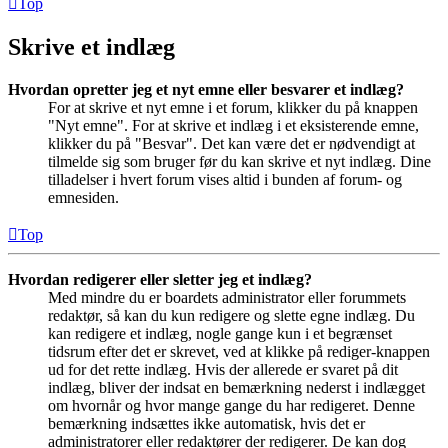
Top
Skrive et indlæg
Hvordan opretter jeg et nyt emne eller besvarer et indlæg?
For at skrive et nyt emne i et forum, klikker du på knappen
"Nyt emne". For at skrive et indlæg i et eksisterende emne,
klikker du på "Besvar". Det kan være det er nødvendigt at
tilmelde sig som bruger før du kan skrive et nyt indlæg. Dine
tilladelser i hvert forum vises altid i bunden af forum- og
emnesiden.
Top
Hvordan redigerer eller sletter jeg et indlæg?
Med mindre du er boardets administrator eller forummets
redaktør, så kan du kun redigere og slette egne indlæg. Du
kan redigere et indlæg, nogle gange kun i et begrænset
tidsrum efter det er skrevet, ved at klikke på rediger-knappen
ud for det rette indlæg. Hvis der allerede er svaret på dit
indlæg, bliver der indsat en bemærkning nederst i indlægget
om hvornår og hvor mange gange du har redigeret. Denne
bemærkning indsættes ikke automatisk, hvis det er
administratorer eller redaktører der redigerer. De kan dog