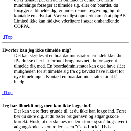
mindreårige forsøger at tilmelde sig, eller om boardet, du
forsøger at tilmelde dig, er under denne lovgivning, bør du
kontakte en advokat. Vær venligst opmærksom på at phpBB
Limited ikke kan rådgive yderligere i sager omhandlende
COPPA.
Top
Hvorfor kan jeg ikke tilmelde mig?
Det kan skyldes at en boardadministrator har udelukket din
IP-adresse eller har forbudt brugernavnet, du forsøger at
tilmelde dig med. En boardadministrator kan også have slået
muligheden for at tilmelde sig fra og bevidst have lukket for
nye tilmeldinger. Kontakt en boardadministrator for at få
hjælp.
Top
Jeg har tilmeldt mig, men kan ikke logge ind!
Der kan være flere grunde til, at du ikke kan logge ind. Først
bør du sikre dig, at du taster brugernavn og adgangskode
korrekt. Husk, at der skelnes mellem store og små bogstaver i
adgangskoden - kontroller tasten "Caps Lock". Hvis