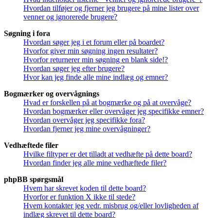
Hvordan tilføjer og fjerner jeg brugere på mine lister over
venner og ignorerede brugere?
Søgning i fora
Hvordan søger jeg i et forum eller på boardet?
Hvorfor giver min søgning ingen resultater?
Hvorfor returnerer min søgning en blank side!?
Hvordan søger jeg efter brugere?
Hvor kan jeg finde alle mine indlæg og emner?
Bogmærker og overvågnings
Hvad er forskellen på at bogmærke og på at overvåge?
Hvordan bogmærker eller overvåger jeg specifikke emner?
Hvordan overvåger jeg specifikke fora?
Hvordan fjerner jeg mine overvågninger?
Vedhæftede filer
Hvilke filtyper er det tilladt at vedhæfte på dette board?
Hvordan finder jeg alle mine vedhæftede filer?
phpBB spørgsmål
Hvem har skrevet koden til dette board?
Hvorfor er funktion X ikke til stede?
Hvem kontakter jeg vedr. misbrug og/eller lovligheden af
indlæg skrevet til dette board?