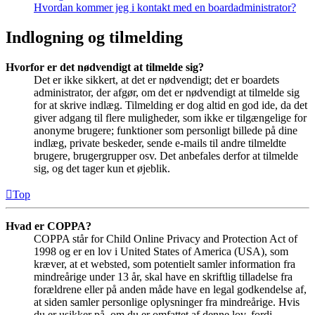
Hvordan kommer jeg i kontakt med en boardadministrator?
Indlogning og tilmelding
Hvorfor er det nødvendigt at tilmelde sig?
Det er ikke sikkert, at det er nødvendigt; det er boardets
administrator, der afgør, om det er nødvendigt at tilmelde sig
for at skrive indlæg. Tilmelding er dog altid en god ide, da det
giver adgang til flere muligheder, som ikke er tilgængelige for
anonyme brugere; funktioner som personligt billede på dine
indlæg, private beskeder, sende e-mails til andre tilmeldte
brugere, brugergrupper osv. Det anbefales derfor at tilmelde
sig, og det tager kun et øjeblik.
Top
Hvad er COPPA?
COPPA står for Child Online Privacy and Protection Act of
1998 og er en lov i United States of America (USA), som
kræver, at et websted, som potentielt samler information fra
mindreårige under 13 år, skal have en skriftlig tilladelse fra
forældrene eller på anden måde have en legal godkendelse af,
at siden samler personlige oplysninger fra mindreårige. Hvis
du er usikker på, om du er omfattet af denne lov, fordi