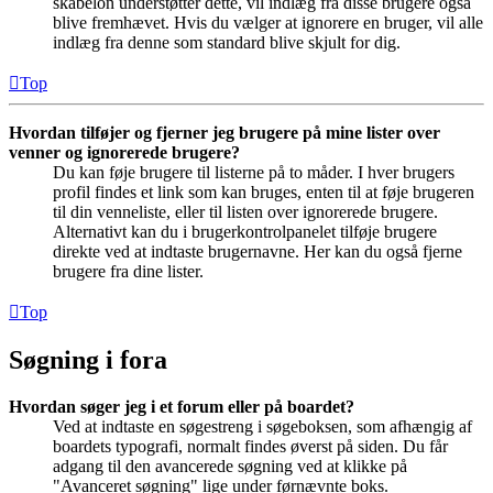
skabelon understøtter dette, vil indlæg fra disse brugere også
blive fremhævet. Hvis du vælger at ignorere en bruger, vil alle
indlæg fra denne som standard blive skjult for dig.
Top
Hvordan tilføjer og fjerner jeg brugere på mine lister over
venner og ignorerede brugere?
Du kan føje brugere til listerne på to måder. I hver brugers
profil findes et link som kan bruges, enten til at føje brugeren
til din venneliste, eller til listen over ignorerede brugere.
Alternativt kan du i brugerkontrolpanelet tilføje brugere
direkte ved at indtaste brugernavne. Her kan du også fjerne
brugere fra dine lister.
Top
Søgning i fora
Hvordan søger jeg i et forum eller på boardet?
Ved at indtaste en søgestreng i søgeboksen, som afhængig af
boardets typografi, normalt findes øverst på siden. Du får
adgang til den avancerede søgning ved at klikke på
"Avanceret søgning" lige under førnævnte boks.