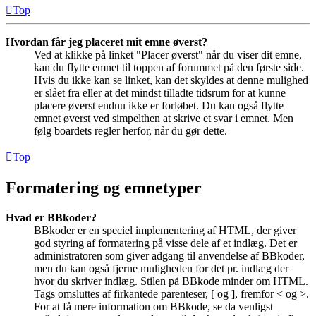
Top
Hvordan får jeg placeret mit emne øverst?
Ved at klikke på linket "Placer øverst" når du viser dit emne,
kan du flytte emnet til toppen af forummet på den første side.
Hvis du ikke kan se linket, kan det skyldes at denne mulighed
er slået fra eller at det mindst tilladte tidsrum for at kunne
placere øverst endnu ikke er forløbet. Du kan også flytte
emnet øverst ved simpelthen at skrive et svar i emnet. Men
følg boardets regler herfor, når du gør dette.
Top
Formatering og emnetyper
Hvad er BBkoder?
BBkoder er en speciel implementering af HTML, der giver
god styring af formatering på visse dele af et indlæg. Det er
administratoren som giver adgang til anvendelse af BBkoder,
men du kan også fjerne muligheden for det pr. indlæg der
hvor du skriver indlæg. Stilen på BBkode minder om HTML.
Tags omsluttes af firkantede parenteser, [ og ], fremfor < og >.
For at få mere information om BBkode, se da venligst