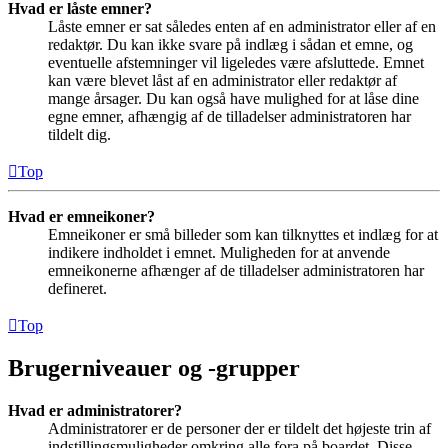
Hvad er låste emner?
Låste emner er sat således enten af en administrator eller af en
redaktør. Du kan ikke svare på indlæg i sådan et emne, og
eventuelle afstemninger vil ligeledes være afsluttede. Emnet
kan være blevet låst af en administrator eller redaktør af
mange årsager. Du kan også have mulighed for at låse dine
egne emner, afhængig af de tilladelser administratoren har
tildelt dig.
Top
Hvad er emneikoner?
Emneikoner er små billeder som kan tilknyttes et indlæg for at
indikere indholdet i emnet. Muligheden for at anvende
emneikonerne afhænger af de tilladelser administratoren har
defineret.
Top
Brugerniveauer og -grupper
Hvad er administratorer?
Administratorer er de personer der er tildelt det højeste trin af
indstillingsmuligheder omkring alle fora på boardet. Disse