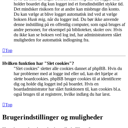
holder boardet dig kun logget ind et forudindstillet stykke tid.
Det mindsker risikoen for at andre kan misbruge din konto.
Du kan vælge at blive logget automatisk ind ved at vælge
boksen
Husk mig
, når du logger ind. Du bør ikke anvende
denne indstilling på en offentlig computer, som også bruges af
andre personer, for eksempel på biblioteker, skoler osv. Hvis
du ikke kan se boksen ved log ind, har administratoren slået
muligheden for automatisk indlogning fra.
Top
Hvilken funktion har "Slet cookies"?
"Slet cookies" sletter alle cookies dannet af phpBB. Hvis du
har problemer med at logge ind eller ud, kan det hjælpe at
slette boardcookies. phpBB bruger cookies til at identificere
dig og holde dig logget ind på boardet. Hvis en
boardadministrator har slået funktionen til, kan cookies bl.a.
også bruges til at registrere, hvilke indlæg du har læst.
Top
Brugerindstillinger og muligheder