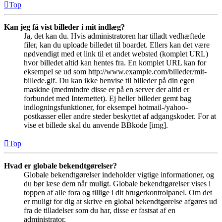
Top
Kan jeg få vist billeder i mit indlæg?
Ja, det kan du. Hvis administratoren har tilladt vedhæftede
filer, kan du uploade billedet til boardet. Ellers kan det være
nødvendigt med et link til et andet websted (komplet URL)
hvor billedet altid kan hentes fra. En komplet URL kan for
eksempel se ud som http://www.example.com/billeder/mit-
billede.gif. Du kan ikke henvise til billeder på din egen
maskine (medmindre disse er på en server der altid er
forbundet med Internettet). Ej heller billeder gemt bag
indlogningsfunktioner, for eksempel hotmail-/yahoo-
postkasser eller andre steder beskyttet af adgangskoder. For at
vise et billede skal du anvende BBkode [img].
Top
Hvad er globale bekendtgørelser?
Globale bekendtgørelser indeholder vigtige informationer, og
du bør læse dem når muligt. Globale bekendtgørelser vises i
toppen af alle fora og tillige i dit brugerkontrolpanel. Om det
er muligt for dig at skrive en global bekendtgørelse afgøres ud
fra de tilladelser som du har, disse er fastsat af en
administrator.