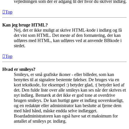
vejledningen som der er adgang til der hvor du skriver indlæg.
Top
Kan jeg bruge HTML?
Nej, det er ikke muligt at skrive HTML-kode i indlæg og få
det vist som HTML. Det meste af den formatering, der kan
udføres med HTML, kan udføres ved at anvende BBkode i
stedet.
Top
Hvad er smileys?
Smileys, er små grafiske ikoner - eller billeder, som kan
benyttes til at signalere bestemte følelser. De bruges via en
kort tekstkode, for eksempel :) betyder glad, :( betyder ked af
det. Den fulde liste over alle smileys kan ses når der skrives et
nyt indlæg. Bemærk at det ikke er god tone at overdrive
brugen smileys. De kan hurtigt gøre et indlæg uoverskueligt,
og en redaktør eller administrator kan beslutte at fjerne dem
med hård hånd, måske endda selve indlægget.
Boardadministratoren kan også have sat et maksimum for
antallet af smileys pr. indlæg.