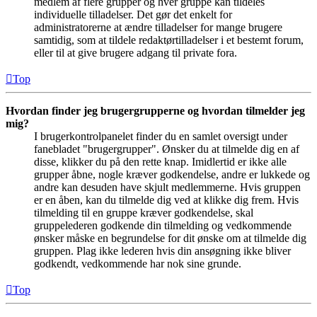
medlem af flere grupper og hver gruppe kan tildeles
individuelle tilladelser. Det gør det enkelt for
administratorerne at ændre tilladelser for mange brugere
samtidig, som at tildele redaktørtilladelser i et bestemt forum,
eller til at give brugere adgang til private fora.
Top
Hvordan finder jeg brugergrupperne og hvordan tilmelder jeg
mig?
I brugerkontrolpanelet finder du en samlet oversigt under
fanebladet "brugergrupper". Ønsker du at tilmelde dig en af
disse, klikker du på den rette knap. Imidlertid er ikke alle
grupper åbne, nogle kræver godkendelse, andre er lukkede og
andre kan desuden have skjult medlemmerne. Hvis gruppen
er en åben, kan du tilmelde dig ved at klikke dig frem. Hvis
tilmelding til en gruppe kræver godkendelse, skal
gruppelederen godkende din tilmelding og vedkommende
ønsker måske en begrundelse for dit ønske om at tilmelde dig
gruppen. Plag ikke lederen hvis din ansøgning ikke bliver
godkendt, vedkommende har nok sine grunde.
Top