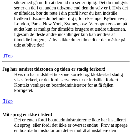
sikkerhed gå ud fra at den tid du ser er rigtig. Det du muligvis
ser er en tid i en anden tidszone end den du selv er i. Hvis det
er tilfældet, bør du rette i din profil hvor du kan indstille
hvilken tidszone du befinder dig i, for eksempel København,
London, Paris, New York, Sydney, osv. Vær opmærksom på
at det kun er muligt for tilmeldte brugere at ændre tidszonen,
ligesom de fleste andre indstillinger kun kan ændres af
tilmeldte brugere, så hvis ikke du er tilmeldt er det måske på
tide at blive det!
Top
Jeg har ændret tidszonen og tiden er stadig forkert!
Hvis du har indstillet tidszone korrekt og klokkeslæt stadig
vises forkert, er det fordi serverens ur er indstillet forkert.
Kontakt venligst en boardadministrator for at få fejlen
korrigeret.
Top
Mit sprog er ikke i listen!
Det er enten fordi boardadministratorerne ikke har installeret
dit sprog, eller fordi det ikke er oversat endnu. Prøv at spørge
en boardadministrator om det er muligt at installere den