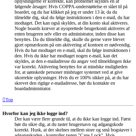
oplysningerne er korrekte, kan problemet skyldes en af
følgende årsager: Hvis COPPA-understøttelse er slået til på
boardet, og du har klikket på jeg er under 13 år, da du
tilmeldte dig, skal du følge instruktionen i den e-mail, du har
modtaget. Det kan også skyldes, at din konto skal aktiveres.
Nogle boards kræver at nyoprettede brugerkonti aktiveres af
enten brugeren selv eller en administrator, inden disse kan
benyttes. Da du tilmeldte dig, skulle du gerne være blevet
gjort opmærksom på om aktivering af kontoen er nødvendig.
Hvis du har modtaget en e-mail, skal du følge instruktionen i
den. Hvis du ikke har modtaget nogen e-mail, kan det
skyldes, at den e-mailadresse du angav ved tilmeldingen ikke
var korrekt. Aktivering benyttes for at mindske muligheden
for, at uønskede personer misbruger systemet ved at give
ukorrekte oplysninger. Hvis du er 100% sikker på, at du har
skrevet den rigtige e-mailadresse, bør du kontakte en
boardadministrator.
Top
Hvorfor kan jeg ikke logge ind?
Der kan være flere grunde til, at du ikke kan logge ind. Først
bør du sikre dig, at du taster brugernavn og adgangskode
korrekt. Husk, at der skelnes mellem store og små bogstaver i
adgangskoden - kontroller tasten "Caps Lock". Hvis