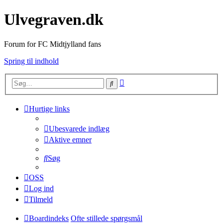
Ulvegraven.dk
Forum for FC Midtjylland fans
Spring til indhold
Avanceret
Søg
søgning
Hurtige links
Ubesvarede indlæg
Aktive emner
Søg
OSS
Log ind
Tilmeld
Boardindeks
Ofte stillede spørgsmål