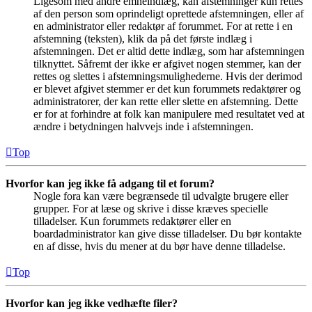
Ligesom med andre emneindlæg, kan afstemninger kun rettes
af den person som oprindeligt oprettede afstemningen, eller af
en administrator eller redaktør af forummet. For at rette i en
afstemning (teksten), klik da på det første indlæg i
afstemningen. Det er altid dette indlæg, som har afstemningen
tilknyttet. Såfremt der ikke er afgivet nogen stemmer, kan der
rettes og slettes i afstemningsmulighederne. Hvis der derimod
er blevet afgivet stemmer er det kun forummets redaktører og
administratorer, der kan rette eller slette en afstemning. Dette
er for at forhindre at folk kan manipulere med resultatet ved at
ændre i betydningen halvvejs inde i afstemningen.
Top
Hvorfor kan jeg ikke få adgang til et forum?
Nogle fora kan være begrænsede til udvalgte brugere eller
grupper. For at læse og skrive i disse kræves specielle
tilladelser. Kun forummets redaktører eller en
boardadministrator kan give disse tilladelser. Du bør kontakte
en af disse, hvis du mener at du bør have denne tilladelse.
Top
Hvorfor kan jeg ikke vedhæfte filer?