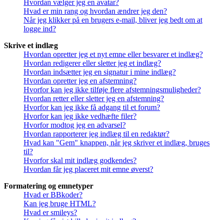
Hvordan vælger jeg en avatar?
Hvad er min rang og hvordan ændrer jeg den?
Når jeg klikker på en brugers e-mail, bliver jeg bedt om at
logge ind?
Skrive et indlæg
Hvordan opretter jeg et nyt emne eller besvarer et indlæg?
Hvordan redigerer eller sletter jeg et indlæg?
Hvordan indsætter jeg en signatur i mine indlæg?
Hvordan opretter jeg en afstemning?
Hvorfor kan jeg ikke tilføje flere afstemningsmuligheder?
Hvordan retter eller sletter jeg en afstemning?
Hvorfor kan jeg ikke få adgang til et forum?
Hvorfor kan jeg ikke vedhæfte filer?
Hvorfor modtog jeg en advarsel?
Hvordan rapporterer jeg indlæg til en redaktør?
Hvad kan "Gem" knappen, når jeg skriver et indlæg, bruges
til?
Hvorfor skal mit indlæg godkendes?
Hvordan får jeg placeret mit emne øverst?
Formatering og emnetyper
Hvad er BBkoder?
Kan jeg bruge HTML?
Hvad er smileys?