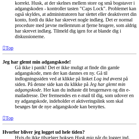
korrekt. Husk, at der skelnes mellem store og små bogstaver i
adgangskoden - kontroller tasten "Caps Lock". Problemet kan
også skyldes, at administratoren har slettet eller deaktiveret din
konto, fordi du ikke har skrevet nogle indlæg. Det er normal
procedure med jævne mellemrum at fjerne brugere, som aldrig
har skrevet indlæg. Tilmeld dig igen for at blande dig i
diskussionerne.
Top
Jeg har glemt min adgangskode!
Gå ikke i panik! Det er ikke muligt at finde din gamle
adgangskode, men der kan dannes en ny. Gå til
indlogningssiden ved at klikke på linket
Log ind
øverst på
siden. På denne side kan du klikke på
Jeg har glemt min
adgangskode
. Her kan du indtaste dit brugernavn og din e-
mailadresse. Der fremsendes en e-mail til dig, som udover en
ny adgangskode, indeholder et aktiveringslink som skal
besøges før de nye adgangskode kan benyttes.
Top
Hvorfor bliver jeg logget ud hele tiden?
Hvis du ikke tilvælger boksen
Husk mig
når du logger ind,