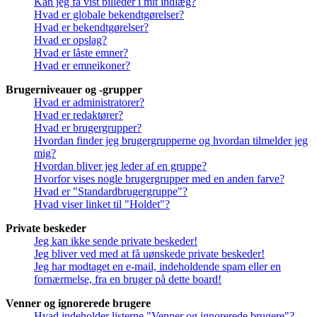
Kan jeg få vist billeder i mit indlæg?
Hvad er globale bekendtgørelser?
Hvad er bekendtgørelser?
Hvad er opslag?
Hvad er låste emner?
Hvad er emneikoner?
Brugerniveauer og -grupper
Hvad er administratorer?
Hvad er redaktører?
Hvad er brugergrupper?
Hvordan finder jeg brugergrupperne og hvordan tilmelder jeg
mig?
Hvordan bliver jeg leder af en gruppe?
Hvorfor vises nogle brugergrupper med en anden farve?
Hvad er "Standardbrugergruppe"?
Hvad viser linket til "Holdet"?
Private beskeder
Jeg kan ikke sende private beskeder!
Jeg bliver ved med at få uønskede private beskeder!
Jeg har modtaget en e-mail, indeholdende spam eller en
fornærmelse, fra en bruger på dette board!
Venner og ignorerede brugere
Hvad indeholder listerne "Venner og ignorerede brugere"?