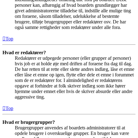
personer kan, afhængig af hvad boardets grundlægger har
givet administratorerne tilladelse til, indstille alle mulige ting
om foraene, såsom tilladelser, udelukkelse af bestemte
brugere, tilføje brugergrupper eller redaktører osv. De har
også samme rettigheder som redaktører under alle fora.
Top
Hvad er redaktører?
Redaktører er udpegede personer (eller grupper af personer)
hvis job er at holde øje med driften af foraene fra dag til dag.
De har retten til at rette eller slette andres indlæg, låse et emne
eller låse et emne op igen, flytte eller dele et emne i forummet
som de er redaktører for. I almindelighed er redaktørens
opgave at forhindre at folk skriver indlæg som ikke hører
hjemme under emnet eller hvis de skriver absurde eller andre
aggressive ting.
Top
Hvad er brugergrupper?
Brugergrupper anvendes af boardets administratorer til at
opdele brugere i overskuelige grupper. En bruger kan være