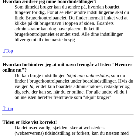
Hvordan ændrer jeg mine boardindstillinger?
Som tilmeldt bruger kan du ændre på, hvordan boardet
fungerer for dig. For at se eller ændre indstillingerne skal du
finde Brugerkontrolpanelet. Du finder normalt linket ved at
klikke på dit brugernavn i toppen af siden. Boardets
administrator kan dog have placeret linket til
brugerkontrolpanelet et andet sted. Alle dine indstillinger
bliver gemt til dine næste besøg.
Top
Hvordan forhindrer jeg at mit navn fremgår af listen "Hvem er
online nu"?
Du kan bruge indstillingen
Skjul min onlinestatus
, som du
finder i brugerkontrolpanelet under boardindstillinger. Hvis du
vælger
Ja
, er det kun boardets administratorer, redaktører og
dig selv, der kan se, når du er online. For alle andre vil du i
onlinelisten herefter fremtræde som "skjult bruger".
Top
Tiden er ikke vist korrekt!
Da det usædvanligt sjældent sker at webstedets
(webserverens) tidsindstilling er forkert, kan du næsten med