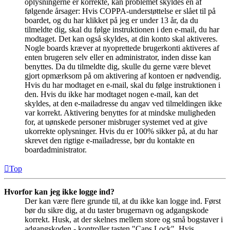
oplysningerne er korrekte, kan problemet skyldes en af
følgende årsager: Hvis COPPA-understøttelse er slået til på
boardet, og du har klikket på jeg er under 13 år, da du
tilmeldte dig, skal du følge instruktionen i den e-mail, du har
modtaget. Det kan også skyldes, at din konto skal aktiveres.
Nogle boards kræver at nyoprettede brugerkonti aktiveres af
enten brugeren selv eller en administrator, inden disse kan
benyttes. Da du tilmeldte dig, skulle du gerne være blevet
gjort opmærksom på om aktivering af kontoen er nødvendig.
Hvis du har modtaget en e-mail, skal du følge instruktionen i
den. Hvis du ikke har modtaget nogen e-mail, kan det
skyldes, at den e-mailadresse du angav ved tilmeldingen ikke
var korrekt. Aktivering benyttes for at mindske muligheden
for, at uønskede personer misbruger systemet ved at give
ukorrekte oplysninger. Hvis du er 100% sikker på, at du har
skrevet den rigtige e-mailadresse, bør du kontakte en
boardadministrator.
Top
Hvorfor kan jeg ikke logge ind?
Der kan være flere grunde til, at du ikke kan logge ind. Først
bør du sikre dig, at du taster brugernavn og adgangskode
korrekt. Husk, at der skelnes mellem store og små bogstaver i
adgangskoden - kontroller tasten "Caps Lock". Hvis