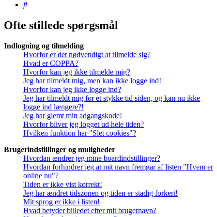
Søg
Ofte stillede spørgsmål
Indlogning og tilmelding
Hvorfor er det nødvendigt at tilmelde sig?
Hvad er COPPA?
Hvorfor kan jeg ikke tilmelde mig?
Jeg har tilmeldt mig, men kan ikke logge ind!
Hvorfor kan jeg ikke logge ind?
Jeg har tilmeldt mig for et stykke tid siden, og kan nu ikke
logge ind længere?!
Jeg har glemt min adgangskode!
Hvorfor bliver jeg logget ud hele tiden?
Hvilken funktion har "Slet cookies"?
Brugerindstillinger og muligheder
Hvordan ændrer jeg mine boardindstillinger?
Hvordan forhindrer jeg at mit navn fremgår af listen "Hvem er
online nu"?
Tiden er ikke vist korrekt!
Jeg har ændret tidszonen og tiden er stadig forkert!
Mit sprog er ikke i listen!
Hvad betyder billedet efter mit brugernavn?