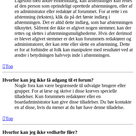
Ligesom med andre emneindlæg, kan afstemninger kun rettes
af den person som oprindeligt oprettede afstemningen, eller af
en administrator eller redaktør af forummet. For at rette i en
afstemning (teksten), klik da på det første indlæg i
afstemningen. Det er altid dette indlæg, som har afstemningen
tilknyttet. Såfremt der ikke er afgivet nogen stemmer, kan der
rettes og slettes i afstemningsmulighederne. Hvis der derimod
er blevet afgivet stemmer er det kun forummets redaktører og
administratorer, der kan rette eller slette en afstemning. Dette
er for at forhindre at folk kan manipulere med resultatet ved at
ændre i betydningen halvvejs inde i afstemningen.
Top
Hvorfor kan jeg ikke få adgang til et forum?
Nogle fora kan være begrænsede til udvalgte brugere eller
grupper. For at læse og skrive i disse kræves specielle
tilladelser. Kun forummets redaktører eller en
boardadministrator kan give disse tilladelser. Du bør kontakte
en af disse, hvis du mener at du bør have denne tilladelse.
Top
Hvorfor kan jeg ikke vedhæfte filer?