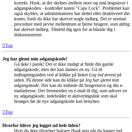
korrekt. Husk, at der skelnes mellem store og små bogstaver i
adgangskoden - kontroller tasten "Caps Lock". Problemet kan
også skyldes, at administratoren har slettet eller deaktiveret din
konto, fordi du ikke har skrevet nogle indlæg. Det er normal
procedure med jævne mellemrum at fjerne brugere, som aldrig
har skrevet indlæg. Tilmeld dig igen for at blande dig i
diskussionerne.
Top
Jeg har glemt min adgangskode!
Gå ikke i panik! Det er ikke muligt at finde din gamle
adgangskode, men der kan dannes en ny. Gå til
indlogningssiden ved at klikke på linket
Log ind
øverst på
siden. På denne side kan du klikke på
Jeg har glemt min
adgangskode
. Her kan du indtaste dit brugernavn og din e-
mailadresse. Der fremsendes en e-mail til dig, som udover en
ny adgangskode, indeholder et aktiveringslink som skal
besøges før de nye adgangskode kan benyttes.
Top
Hvorfor bliver jeg logget ud hele tiden?
Hvis du ikke tilvælger boksen
Husk mig
når du logger ind,