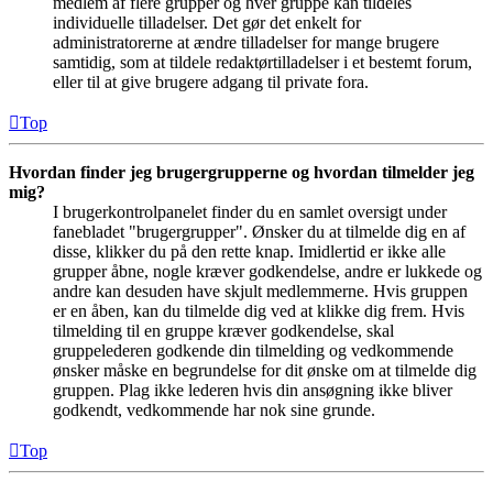
medlem af flere grupper og hver gruppe kan tildeles
individuelle tilladelser. Det gør det enkelt for
administratorerne at ændre tilladelser for mange brugere
samtidig, som at tildele redaktørtilladelser i et bestemt forum,
eller til at give brugere adgang til private fora.
Top
Hvordan finder jeg brugergrupperne og hvordan tilmelder jeg
mig?
I brugerkontrolpanelet finder du en samlet oversigt under
fanebladet "brugergrupper". Ønsker du at tilmelde dig en af
disse, klikker du på den rette knap. Imidlertid er ikke alle
grupper åbne, nogle kræver godkendelse, andre er lukkede og
andre kan desuden have skjult medlemmerne. Hvis gruppen
er en åben, kan du tilmelde dig ved at klikke dig frem. Hvis
tilmelding til en gruppe kræver godkendelse, skal
gruppelederen godkende din tilmelding og vedkommende
ønsker måske en begrundelse for dit ønske om at tilmelde dig
gruppen. Plag ikke lederen hvis din ansøgning ikke bliver
godkendt, vedkommende har nok sine grunde.
Top