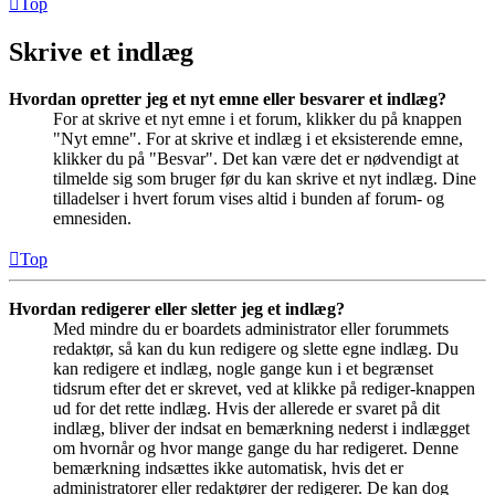
Top
Skrive et indlæg
Hvordan opretter jeg et nyt emne eller besvarer et indlæg?
For at skrive et nyt emne i et forum, klikker du på knappen
"Nyt emne". For at skrive et indlæg i et eksisterende emne,
klikker du på "Besvar". Det kan være det er nødvendigt at
tilmelde sig som bruger før du kan skrive et nyt indlæg. Dine
tilladelser i hvert forum vises altid i bunden af forum- og
emnesiden.
Top
Hvordan redigerer eller sletter jeg et indlæg?
Med mindre du er boardets administrator eller forummets
redaktør, så kan du kun redigere og slette egne indlæg. Du
kan redigere et indlæg, nogle gange kun i et begrænset
tidsrum efter det er skrevet, ved at klikke på rediger-knappen
ud for det rette indlæg. Hvis der allerede er svaret på dit
indlæg, bliver der indsat en bemærkning nederst i indlægget
om hvornår og hvor mange gange du har redigeret. Denne
bemærkning indsættes ikke automatisk, hvis det er
administratorer eller redaktører der redigerer. De kan dog