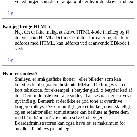
vejledningen som der er adgang til der hvor du skriver indlæg.
Top
Kan jeg bruge HTML?
Nej, det er ikke muligt at skrive HTML-kode i indlæg og få
det vist som HTML. Det meste af den formatering, der kan
udføres med HTML, kan udføres ved at anvende BBkode i
stedet.
Top
Hvad er smileys?
Smileys, er små grafiske ikoner - eller billeder, som kan
benyttes til at signalere bestemte følelser. De bruges via en
kort tekstkode, for eksempel :) betyder glad, :( betyder ked af
det. Den fulde liste over alle smileys kan ses når der skrives et
nyt indlæg. Bemærk at det ikke er god tone at overdrive
brugen smileys. De kan hurtigt gøre et indlæg uoverskueligt,
og en redaktør eller administrator kan beslutte at fjerne dem
med hård hånd, måske endda selve indlægget.
Boardadministratoren kan også have sat et maksimum for
antallet af smileys pr. indlæg.