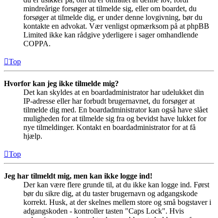
mindreårige forsøger at tilmelde sig, eller om boardet, du
forsøger at tilmelde dig, er under denne lovgivning, bør du
kontakte en advokat. Vær venligst opmærksom på at phpBB
Limited ikke kan rådgive yderligere i sager omhandlende
COPPA.
Top
Hvorfor kan jeg ikke tilmelde mig?
Det kan skyldes at en boardadministrator har udelukket din
IP-adresse eller har forbudt brugernavnet, du forsøger at
tilmelde dig med. En boardadministrator kan også have slået
muligheden for at tilmelde sig fra og bevidst have lukket for
nye tilmeldinger. Kontakt en boardadministrator for at få
hjælp.
Top
Jeg har tilmeldt mig, men kan ikke logge ind!
Der kan være flere grunde til, at du ikke kan logge ind. Først
bør du sikre dig, at du taster brugernavn og adgangskode
korrekt. Husk, at der skelnes mellem store og små bogstaver i
adgangskoden - kontroller tasten "Caps Lock". Hvis