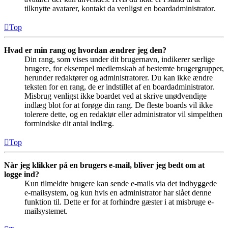
tilknytte avatarer, kontakt da venligst en boardadministrator.
Top
Hvad er min rang og hvordan ændrer jeg den?
Din rang, som vises under dit brugernavn, indikerer særlige
brugere, for eksempel medlemskab af bestemte brugergrupper,
herunder redaktører og administratorer. Du kan ikke ændre
teksten for en rang, de er indstillet af en boardadministrator.
Misbrug venligst ikke boardet ved at skrive unødvendige
indlæg blot for at forøge din rang. De fleste boards vil ikke
tolerere dette, og en redaktør eller administrator vil simpelthen
formindske dit antal indlæg.
Top
Når jeg klikker på en brugers e-mail, bliver jeg bedt om at
logge ind?
Kun tilmeldte brugere kan sende e-mails via det indbyggede
e-mailsystem, og kun hvis en administrator har slået denne
funktion til. Dette er for at forhindre gæster i at misbruge e-
mailsystemet.