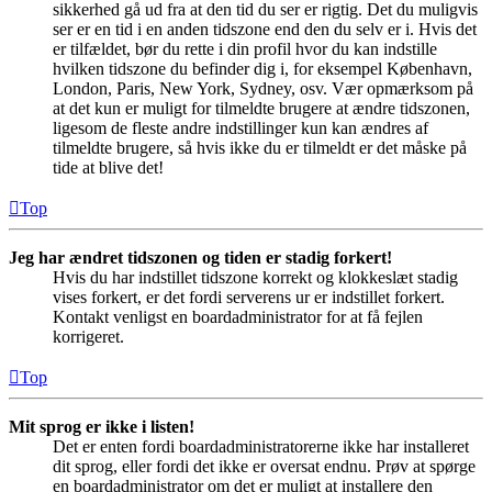
sikkerhed gå ud fra at den tid du ser er rigtig. Det du muligvis
ser er en tid i en anden tidszone end den du selv er i. Hvis det
er tilfældet, bør du rette i din profil hvor du kan indstille
hvilken tidszone du befinder dig i, for eksempel København,
London, Paris, New York, Sydney, osv. Vær opmærksom på
at det kun er muligt for tilmeldte brugere at ændre tidszonen,
ligesom de fleste andre indstillinger kun kan ændres af
tilmeldte brugere, så hvis ikke du er tilmeldt er det måske på
tide at blive det!
Top
Jeg har ændret tidszonen og tiden er stadig forkert!
Hvis du har indstillet tidszone korrekt og klokkeslæt stadig
vises forkert, er det fordi serverens ur er indstillet forkert.
Kontakt venligst en boardadministrator for at få fejlen
korrigeret.
Top
Mit sprog er ikke i listen!
Det er enten fordi boardadministratorerne ikke har installeret
dit sprog, eller fordi det ikke er oversat endnu. Prøv at spørge
en boardadministrator om det er muligt at installere den