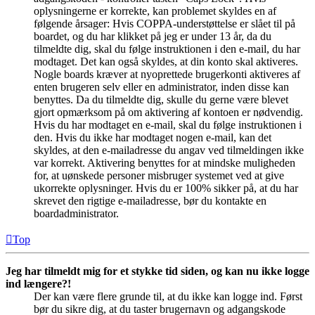
oplysningerne er korrekte, kan problemet skyldes en af
følgende årsager: Hvis COPPA-understøttelse er slået til på
boardet, og du har klikket på jeg er under 13 år, da du
tilmeldte dig, skal du følge instruktionen i den e-mail, du har
modtaget. Det kan også skyldes, at din konto skal aktiveres.
Nogle boards kræver at nyoprettede brugerkonti aktiveres af
enten brugeren selv eller en administrator, inden disse kan
benyttes. Da du tilmeldte dig, skulle du gerne være blevet
gjort opmærksom på om aktivering af kontoen er nødvendig.
Hvis du har modtaget en e-mail, skal du følge instruktionen i
den. Hvis du ikke har modtaget nogen e-mail, kan det
skyldes, at den e-mailadresse du angav ved tilmeldingen ikke
var korrekt. Aktivering benyttes for at mindske muligheden
for, at uønskede personer misbruger systemet ved at give
ukorrekte oplysninger. Hvis du er 100% sikker på, at du har
skrevet den rigtige e-mailadresse, bør du kontakte en
boardadministrator.
Top
Jeg har tilmeldt mig for et stykke tid siden, og kan nu ikke logge
ind længere?!
Der kan være flere grunde til, at du ikke kan logge ind. Først
bør du sikre dig, at du taster brugernavn og adgangskode