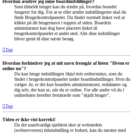
Hvordan ændrer jeg mine boardindstillinger?
Som tilmeldt bruger kan du ændre på, hvordan boardet
fungerer for dig. For at se eller ændre indstillingerne skal du
finde Brugerkontrolpanelet. Du finder normalt linket ved at
klikke på dit brugernavn i toppen af siden. Boardets
administrator kan dog have placeret linket til
brugerkontrolpanelet et andet sted. Alle dine indstillinger
bliver gemt til dine næste besøg.
Top
Hvordan forhindrer jeg at mit navn fremgår af listen "Hvem er
online nu"?
Du kan bruge indstillingen
Skjul min onlinestatus
, som du
finder i brugerkontrolpanelet under boardindstillinger. Hvis du
vælger
Ja
, er det kun boardets administratorer, redaktører og
dig selv, der kan se, når du er online. For alle andre vil du i
onlinelisten herefter fremtræde som "skjult bruger".
Top
Tiden er ikke vist korrekt!
Da det usædvanligt sjældent sker at webstedets
(webserverens) tidsindstilling er forkert, kan du næsten med