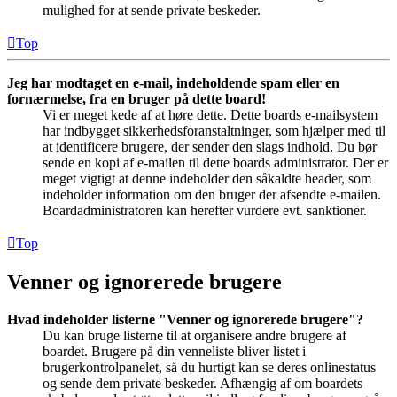
mulighed for at sende private beskeder.
Top
Jeg har modtaget en e-mail, indeholdende spam eller en
fornærmelse, fra en bruger på dette board!
Vi er meget kede af at høre dette. Dette boards e-mailsystem
har indbygget sikkerhedsforanstaltninger, som hjælper med til
at identificere brugere, der sender den slags indhold. Du bør
sende en kopi af e-mailen til dette boards administrator. Der er
meget vigtigt at denne indeholder den såkaldte header, som
indeholder information om den bruger der afsendte e-mailen.
Boardadministratoren kan herefter vurdere evt. sanktioner.
Top
Venner og ignorerede brugere
Hvad indeholder listerne "Venner og ignorerede brugere"?
Du kan bruge listerne til at organisere andre brugere af
boardet. Brugere på din venneliste bliver listet i
brugerkontrolpanelet, så du hurtigt kan se deres onlinestatus
og sende dem private beskeder. Afhængig af om boardets