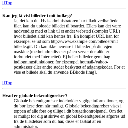
Top
Kan jeg få vist billeder i mit indlæg?
Ja, det kan du. Hvis administratoren har tilladt vedhæftede
filer, kan du uploade billedet til boardet. Ellers kan det være
nødvendigt med et link til et andet websted (komplet URL)
hvor billedet altid kan hentes fra. En komplet URL kan for
eksempel se ud som http://www.example.com/billeder/mit-
billede.gif. Du kan ikke henvise til billeder på din egen
maskine (medmindre disse er på en server der altid er
forbundet med Internettet). Ej heller billeder gemt bag
indlogningsfunktioner, for eksempel hotmail-/yahoo-
postkasser eller andre steder beskyttet af adgangskoder. For at
vise et billede skal du anvende BBkode [img].
Top
Hvad er globale bekendtgørelser?
Globale bekendtgørelser indeholder vigtige informationer, og
du bør læse dem når muligt. Globale bekendtgørelser vises i
toppen af alle fora og tillige i dit brugerkontrolpanel. Om det
er muligt for dig at skrive en global bekendtgørelse afgøres ud
fra de tilladelser som du har, disse er fastsat af en
administrator.