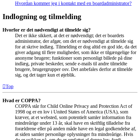
Hvordan kommer jeg i kontakt med en boardadministrator?
Indlogning og tilmelding
Hvorfor er det nødvendigt at tilmelde sig?
Det er ikke sikkert, at det er nødvendigt; det er boardets
administrator, der afgør, om det er nødvendigt at tilmelde sig
for at skrive indlæg. Tilmelding er dog altid en god ide, da det
giver adgang til flere muligheder, som ikke er tilgængelige for
anonyme brugere; funktioner som personligt billede på dine
indlæg, private beskeder, sende e-mails til andre tilmeldte
brugere, brugergrupper osv. Det anbefales derfor at tilmelde
sig, og det tager kun et øjeblik.
Top
Hvad er COPPA?
COPPA står for Child Online Privacy and Protection Act of
1998 og er en lov i United States of America (USA), som
kræver, at et websted, som potentielt samler information fra
mindreårige under 13 år, skal have en skriftlig tilladelse fra
forældrene eller på anden måde have en legal godkendelse af,
at siden samler personlige oplysninger fra mindreårige. Hvis
du er usikker på, om du er omfattet af denne lov, fordi