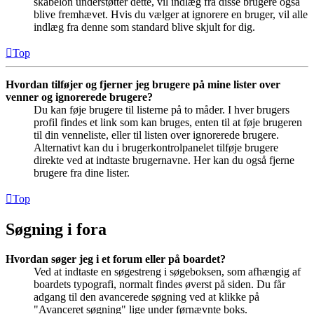
skabelon understøtter dette, vil indlæg fra disse brugere også
blive fremhævet. Hvis du vælger at ignorere en bruger, vil alle
indlæg fra denne som standard blive skjult for dig.
Top
Hvordan tilføjer og fjerner jeg brugere på mine lister over
venner og ignorerede brugere?
Du kan føje brugere til listerne på to måder. I hver brugers
profil findes et link som kan bruges, enten til at føje brugeren
til din venneliste, eller til listen over ignorerede brugere.
Alternativt kan du i brugerkontrolpanelet tilføje brugere
direkte ved at indtaste brugernavne. Her kan du også fjerne
brugere fra dine lister.
Top
Søgning i fora
Hvordan søger jeg i et forum eller på boardet?
Ved at indtaste en søgestreng i søgeboksen, som afhængig af
boardets typografi, normalt findes øverst på siden. Du får
adgang til den avancerede søgning ved at klikke på
"Avanceret søgning" lige under førnævnte boks.