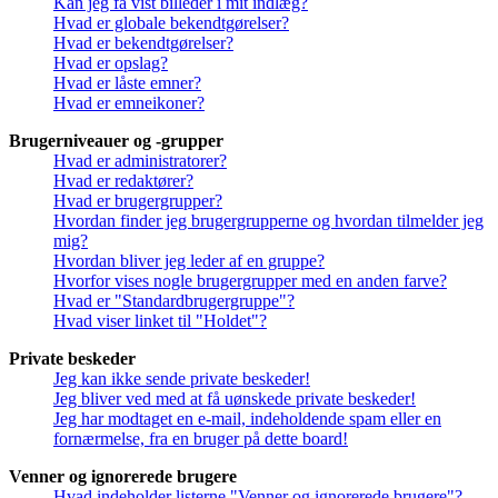
Kan jeg få vist billeder i mit indlæg?
Hvad er globale bekendtgørelser?
Hvad er bekendtgørelser?
Hvad er opslag?
Hvad er låste emner?
Hvad er emneikoner?
Brugerniveauer og -grupper
Hvad er administratorer?
Hvad er redaktører?
Hvad er brugergrupper?
Hvordan finder jeg brugergrupperne og hvordan tilmelder jeg
mig?
Hvordan bliver jeg leder af en gruppe?
Hvorfor vises nogle brugergrupper med en anden farve?
Hvad er "Standardbrugergruppe"?
Hvad viser linket til "Holdet"?
Private beskeder
Jeg kan ikke sende private beskeder!
Jeg bliver ved med at få uønskede private beskeder!
Jeg har modtaget en e-mail, indeholdende spam eller en
fornærmelse, fra en bruger på dette board!
Venner og ignorerede brugere
Hvad indeholder listerne "Venner og ignorerede brugere"?