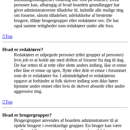
personer kan, afhængig af hvad boardets grundlægger har
givet administratorerne tilladelse til, indstille alle mulige ting
om foraene, såsom tilladelser, udelukkelse af bestemte
brugere, tilføje brugergrupper eller redaktører osv. De har
også samme rettigheder som redaktører under alle fora.
Top
Hvad er redaktører?
Redaktører er udpegede personer (eller grupper af personer)
hvis job er at holde øje med driften af foraene fra dag til dag.
De har retten til at rette eller slette andres indlæg, låse et emne
eller låse et emne op igen, flytte eller dele et emne i forummet
som de er redaktører for. I almindelighed er redaktørens
opgave at forhindre at folk skriver indlæg som ikke hører
hjemme under emnet eller hvis de skriver absurde eller andre
aggressive ting.
Top
Hvad er brugergrupper?
Brugergrupper anvendes af boardets administratorer til at
opdele brugere i overskuelige grupper. En bruger kan være