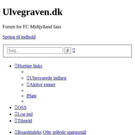
Ulvegraven.dk
Forum for FC Midtjylland fans
Spring til indhold
Avanceret
Søg
søgning
Hurtige links
Ubesvarede indlæg
Aktive emner
Søg
OSS
Log ind
Tilmeld
Boardindeks
Ofte stillede spørgsmål