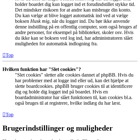
holder boardet dig kun logget ind et forudindstillet stykke tid.
Det mindsker risikoen for at andre kan misbruge din konto.
Du kan vælge at blive logget automatisk ind ved at vælge
boksen
Husk mig
, når du logger ind. Du bør ikke anvende
denne indstilling på en offentlig computer, som også bruges af
andre personer, for eksempel på biblioteker, skoler osv. Hvis
du ikke kan se boksen ved log ind, har administratoren slået
muligheden for automatisk indlogning fra.
Top
Hvilken funktion har "Slet cookies"?
"Slet cookies" sletter alle cookies dannet af phpBB. Hvis du
har problemer med at logge ind eller ud, kan det hjælpe at
slette boardcookies. phpBB bruger cookies til at identificere
dig og holde dig logget ind på boardet. Hvis en
boardadministrator har slået funktionen til, kan cookies bl.a.
også bruges til at registrere, hvilke indlæg du har læst.
Top
Brugerindstillinger og muligheder