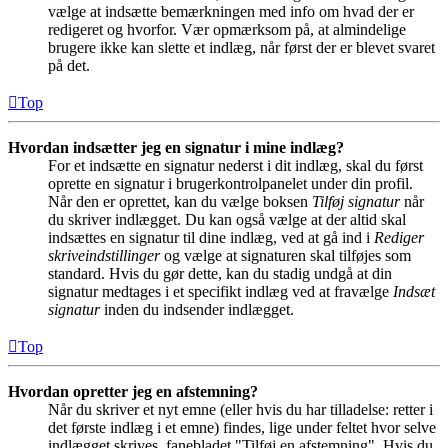
vælge at indsætte bemærkningen med info om hvad der er
redigeret og hvorfor. Vær opmærksom på, at almindelige
brugere ikke kan slette et indlæg, når først der er blevet svaret
på det.
Top
Hvordan indsætter jeg en signatur i mine indlæg?
For et indsætte en signatur nederst i dit indlæg, skal du først
oprette en signatur i brugerkontrolpanelet under din profil.
Når den er oprettet, kan du vælge boksen
Tilføj signatur
når
du skriver indlægget. Du kan også vælge at der altid skal
indsættes en signatur til dine indlæg, ved at gå ind i
Rediger
skriveindstillinger
og vælge at signaturen skal tilføjes som
standard. Hvis du gør dette, kan du stadig undgå at din
signatur medtages i et specifikt indlæg ved at fravælge
Indsæt
signatur
inden du indsender indlægget.
Top
Hvordan opretter jeg en afstemning?
Når du skriver et nyt emne (eller hvis du har tilladelse: retter i
det første indlæg i et emne) findes, lige under feltet hvor selve
indlægget skrives, fanebladet "Tilføj en afstemning". Hvis du