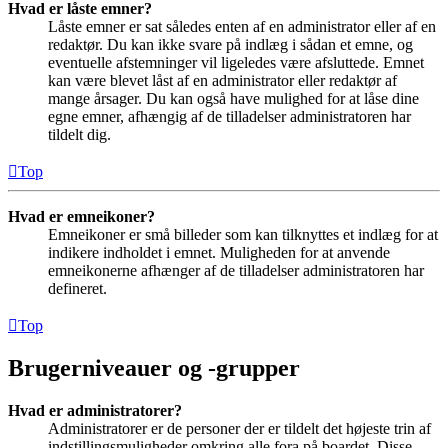
Hvad er låste emner?
Låste emner er sat således enten af en administrator eller af en
redaktør. Du kan ikke svare på indlæg i sådan et emne, og
eventuelle afstemninger vil ligeledes være afsluttede. Emnet
kan være blevet låst af en administrator eller redaktør af
mange årsager. Du kan også have mulighed for at låse dine
egne emner, afhængig af de tilladelser administratoren har
tildelt dig.
Top
Hvad er emneikoner?
Emneikoner er små billeder som kan tilknyttes et indlæg for at
indikere indholdet i emnet. Muligheden for at anvende
emneikonerne afhænger af de tilladelser administratoren har
defineret.
Top
Brugerniveauer og -grupper
Hvad er administratorer?
Administratorer er de personer der er tildelt det højeste trin af
indstillingsmuligheder omkring alle fora på boardet. Disse