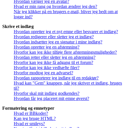
Hvordan vælger jeg en avatar?
Hvad er min rang og hvordan ændrer jeg den?
Når jeg klikker på en brugers e-mail, bliver jeg bedt om at
logge ind?
Skrive et indlæg
Hvordan opretter jeg et nyt emne eller besvarer et indlæg?
Hvordan redigerer eller sletter jeg et indlæg?
Hvordan indsætter jeg en signatur i mine indlæg?
Hvordan opretter jeg en afstemning?
Hvorfor kan jeg ikke tilføje flere afstemningsmuligheder?
Hvordan retter eller sletter jeg en afstemning?
Hvorfor kan jeg ikke få adgang til et forum?
Hvorfor kan jeg ikke vedhæfte filer?
Hvorfor modtog jeg en advarsel?
Hvordan rapporterer jeg indlæg til en redaktør?
Hvad kan "Gem" knappen, når jeg skriver et indlæg, bruges
til?
Hvorfor skal mit indlæg godkendes?
Hvordan får jeg placeret mit emne øverst?
Formatering og emnetyper
Hvad er BBkoder?
Kan jeg bruge HTML?
Hvad er smileys?