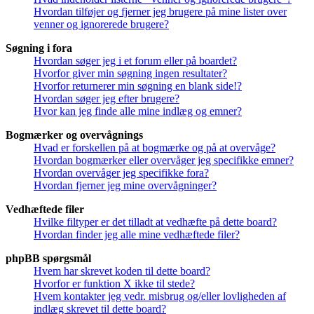
Hvordan tilføjer og fjerner jeg brugere på mine lister over
venner og ignorerede brugere?
Søgning i fora
Hvordan søger jeg i et forum eller på boardet?
Hvorfor giver min søgning ingen resultater?
Hvorfor returnerer min søgning en blank side!?
Hvordan søger jeg efter brugere?
Hvor kan jeg finde alle mine indlæg og emner?
Bogmærker og overvågnings
Hvad er forskellen på at bogmærke og på at overvåge?
Hvordan bogmærker eller overvåger jeg specifikke emner?
Hvordan overvåger jeg specifikke fora?
Hvordan fjerner jeg mine overvågninger?
Vedhæftede filer
Hvilke filtyper er det tilladt at vedhæfte på dette board?
Hvordan finder jeg alle mine vedhæftede filer?
phpBB spørgsmål
Hvem har skrevet koden til dette board?
Hvorfor er funktion X ikke til stede?
Hvem kontakter jeg vedr. misbrug og/eller lovligheden af
indlæg skrevet til dette board?