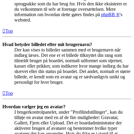
sprogpakke som du har brug for. Hvis den ikke eksisterer er
du velkommen til selv at foretage oversættelsen. Mere
information om hvordan dette gøres findes på
phpBB ®
's
websted.
Top
Hvad betyder billedet efter mit brugernavn?
Der kan vises to billeder sammen med et brugernavn når
indlæg læses. Det ene er et billede tilknyttet din rang som
tilmeldt bruger på boardet, normalt udformet som stjerner,
kasser eller prikker, som indikerer hvor mange indlæg du har
skrevet eller din status på boardet. Det andet, normalt et større
billede, er kendt som en avatar og er sædvanligvis unikt og
personligt for hver bruger.
Top
Hvordan vælger jeg en avatar?
I brugerkontrolpanelet, under "Profilindstillinger", kan du
tilføje en avatar med en af de fire muligheder: Gravatar,
Galleri, Fjern eller Upload. Det er boardadministrator der
aktiverer brugen af avatarer og bestemmer hvilke typer
avatarer der kan anvendes. Hvis du ikke er i stand til at