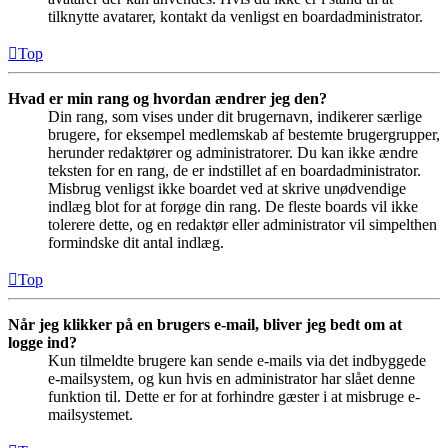
tilknytte avatarer, kontakt da venligst en boardadministrator.
Top
Hvad er min rang og hvordan ændrer jeg den?
Din rang, som vises under dit brugernavn, indikerer særlige
brugere, for eksempel medlemskab af bestemte brugergrupper,
herunder redaktører og administratorer. Du kan ikke ændre
teksten for en rang, de er indstillet af en boardadministrator.
Misbrug venligst ikke boardet ved at skrive unødvendige
indlæg blot for at forøge din rang. De fleste boards vil ikke
tolerere dette, og en redaktør eller administrator vil simpelthen
formindske dit antal indlæg.
Top
Når jeg klikker på en brugers e-mail, bliver jeg bedt om at
logge ind?
Kun tilmeldte brugere kan sende e-mails via det indbyggede
e-mailsystem, og kun hvis en administrator har slået denne
funktion til. Dette er for at forhindre gæster i at misbruge e-
mailsystemet.