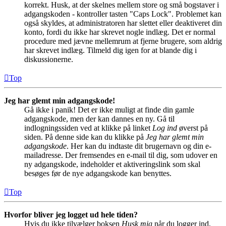
korrekt. Husk, at der skelnes mellem store og små bogstaver i
adgangskoden - kontroller tasten "Caps Lock". Problemet kan
også skyldes, at administratoren har slettet eller deaktiveret din
konto, fordi du ikke har skrevet nogle indlæg. Det er normal
procedure med jævne mellemrum at fjerne brugere, som aldrig
har skrevet indlæg. Tilmeld dig igen for at blande dig i
diskussionerne.
Top
Jeg har glemt min adgangskode!
Gå ikke i panik! Det er ikke muligt at finde din gamle
adgangskode, men der kan dannes en ny. Gå til
indlogningssiden ved at klikke på linket
Log ind
øverst på
siden. På denne side kan du klikke på
Jeg har glemt min
adgangskode
. Her kan du indtaste dit brugernavn og din e-
mailadresse. Der fremsendes en e-mail til dig, som udover en
ny adgangskode, indeholder et aktiveringslink som skal
besøges før de nye adgangskode kan benyttes.
Top
Hvorfor bliver jeg logget ud hele tiden?
Hvis du ikke tilvælger boksen
Husk mig
når du logger ind,