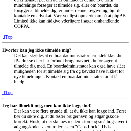
mindreårige forsøger at tilmelde sig, eller om boardet, du
forsøger at tilmelde dig, er under denne lovgivning, bør du
kontakte en advokat. Vær venligst opmærksom på at phpBB
Limited ikke kan rådgive yderligere i sager omhandlende
COPPA.
Top
Hvorfor kan jeg ikke tilmelde mig?
Det kan skyldes at en boardadministrator har udelukket din
IP-adresse eller har forbudt brugernavnet, du forsøger at
tilmelde dig med. En boardadministrator kan også have slået
muligheden for at tilmelde sig fra og bevidst have lukket for
nye tilmeldinger. Kontakt en boardadministrator for at få
hjælp.
Top
Jeg har tilmeldt mig, men kan ikke logge ind!
Der kan være flere grunde til, at du ikke kan logge ind. Først
bør du sikre dig, at du taster brugernavn og adgangskode
korrekt. Husk, at der skelnes mellem store og små bogstaver i
adgangskoden - kontroller tasten "Caps Lock". Hvis