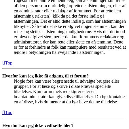
Ligesom med andre emneindlæg, kan afstemninger kun rettes
af den person som oprindeligt oprettede afstemningen, eller af
en administrator eller redaktør af forummet. For at rette i en
afstemning (teksten), klik da på det første indlæg i
afstemningen. Det er altid dette indlæg, som har afstemningen
tilknyttet. Såfremt der ikke er afgivet nogen stemmer, kan der
rettes og slettes i afstemningsmulighederne. Hvis der derimod
er blevet afgivet stemmer er det kun forummets redaktører og
administratorer, der kan rette eller slette en afstemning. Dette
er for at forhindre at folk kan manipulere med resultatet ved at
ændre i betydningen halvvejs inde i afstemningen.
Top
Hvorfor kan jeg ikke få adgang til et forum?
Nogle fora kan være begrænsede til udvalgte brugere eller
grupper. For at læse og skrive i disse kræves specielle
tilladelser. Kun forummets redaktører eller en
boardadministrator kan give disse tilladelser. Du bør kontakte
en af disse, hvis du mener at du bør have denne tilladelse.
Top
Hvorfor kan jeg ikke vedhæfte filer?