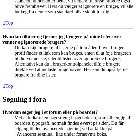
skabelon understøtter dette, vil indlæg fra disse brugere også
blive fremhævet. Hvis du vælger at ignorere en bruger, vil alle
indlæg fra denne som standard blive skjult for dig.
Top
Hvordan tilføjer og fjerner jeg brugere på mine lister over
venner og ignorerede brugere?
Du kan føje brugere til listerne på to måder. I hver brugers
profil findes et link som kan bruges, enten til at føje brugeren
til din venneliste, eller til listen over ignorerede brugere.
Alternativt kan du i brugerkontrolpanelet tilføje brugere
direkte ved at indtaste brugernavne. Her kan du også fjerne
brugere fra dine lister.
Top
Søgning i fora
Hvordan søger jeg i et forum eller på boardet?
Ved at indtaste en søgestreng i søgeboksen, som afhængig af
boardets typografi, normalt findes øverst på siden. Du får
adgang til den avancerede søgning ved at klikke på
"Avanceret søgning" lige under førnævnte boks.