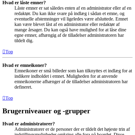
Hvad er låste emner?
Låste emner er sat således enten af en administrator eller af en
redaktør. Du kan ikke svare på indlæg i sådan et emne, og
eventuelle afstemninger vil ligeledes være afsluttede. Emnet
kan være blevet låst af en administrator eller redaktør af
mange årsager. Du kan også have mulighed for at låse dine
egne emner, afhængig af de tilladelser administratoren har
tildelt dig.
Top
Hvad er emneikoner?
Emneikoner er små billeder som kan tilknyttes et indlæg for at
indikere indholdet i emnet. Muligheden for at anvende
emneikonerne afhænger af de tilladelser administratoren har
defineret.
Top
Brugerniveauer og -grupper
Hvad er administratorer?
Administratorer er de personer der er tildelt det højeste trin af
indstillingsmuligheder omkring alle fora på boardet. Disse