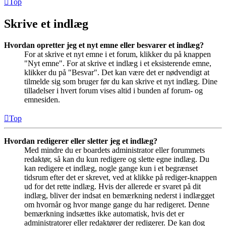
Top
Skrive et indlæg
Hvordan opretter jeg et nyt emne eller besvarer et indlæg?
For at skrive et nyt emne i et forum, klikker du på knappen
"Nyt emne". For at skrive et indlæg i et eksisterende emne,
klikker du på "Besvar". Det kan være det er nødvendigt at
tilmelde sig som bruger før du kan skrive et nyt indlæg. Dine
tilladelser i hvert forum vises altid i bunden af forum- og
emnesiden.
Top
Hvordan redigerer eller sletter jeg et indlæg?
Med mindre du er boardets administrator eller forummets
redaktør, så kan du kun redigere og slette egne indlæg. Du
kan redigere et indlæg, nogle gange kun i et begrænset
tidsrum efter det er skrevet, ved at klikke på rediger-knappen
ud for det rette indlæg. Hvis der allerede er svaret på dit
indlæg, bliver der indsat en bemærkning nederst i indlægget
om hvornår og hvor mange gange du har redigeret. Denne
bemærkning indsættes ikke automatisk, hvis det er
administratorer eller redaktører der redigerer. De kan dog