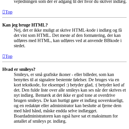
vejledningen som der er adgang til der hvor du skriver indlæg.
Top
Kan jeg bruge HTML?
Nej, det er ikke muligt at skrive HTML-kode i indlæg og få
det vist som HTML. Det meste af den formatering, der kan
udføres med HTML, kan udføres ved at anvende BBkode i
stedet.
Top
Hvad er smileys?
Smileys, er små grafiske ikoner - eller billeder, som kan
benyttes til at signalere bestemte følelser. De bruges via en
kort tekstkode, for eksempel :) betyder glad, :( betyder ked af
det. Den fulde liste over alle smileys kan ses når der skrives et
nyt indlæg. Bemærk at det ikke er god tone at overdrive
brugen smileys. De kan hurtigt gøre et indlæg uoverskueligt,
og en redaktør eller administrator kan beslutte at fjerne dem
med hård hånd, måske endda selve indlægget.
Boardadministratoren kan også have sat et maksimum for
antallet af smileys pr. indlæg.