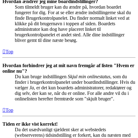
Hvordan ændrer jeg mine boardindstillinger?
Som tilmeldt bruger kan du ændre på, hvordan boardet
fungerer for dig. For at se eller ændre indstillingerne skal du
finde Brugerkontrolpanelet. Du finder normalt linket ved at
klikke på dit brugernavn i toppen af siden. Boardets
administrator kan dog have placeret linket til
brugerkontrolpanelet et andet sted. Alle dine indstillinger
bliver gemt til dine næste besøg.
Top
Hvordan forhindrer jeg at mit navn fremgår af listen "Hvem er
online nu"?
Du kan bruge indstillingen
Skjul min onlinestatus
, som du
finder i brugerkontrolpanelet under boardindstillinger. Hvis du
vælger
Ja
, er det kun boardets administratorer, redaktører og
dig selv, der kan se, når du er online. For alle andre vil du i
onlinelisten herefter fremtræde som "skjult bruger".
Top
Tiden er ikke vist korrekt!
Da det usædvanligt sjældent sker at webstedets
(webserverens) tidsindstilling er forkert, kan du næsten med