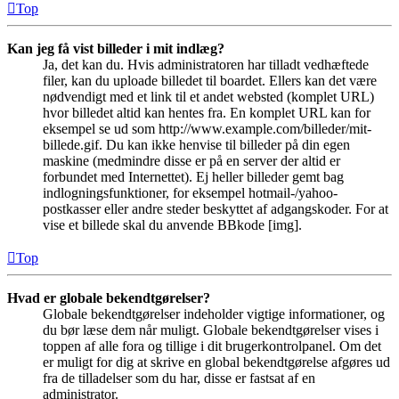
Top
Kan jeg få vist billeder i mit indlæg?
Ja, det kan du. Hvis administratoren har tilladt vedhæftede
filer, kan du uploade billedet til boardet. Ellers kan det være
nødvendigt med et link til et andet websted (komplet URL)
hvor billedet altid kan hentes fra. En komplet URL kan for
eksempel se ud som http://www.example.com/billeder/mit-
billede.gif. Du kan ikke henvise til billeder på din egen
maskine (medmindre disse er på en server der altid er
forbundet med Internettet). Ej heller billeder gemt bag
indlogningsfunktioner, for eksempel hotmail-/yahoo-
postkasser eller andre steder beskyttet af adgangskoder. For at
vise et billede skal du anvende BBkode [img].
Top
Hvad er globale bekendtgørelser?
Globale bekendtgørelser indeholder vigtige informationer, og
du bør læse dem når muligt. Globale bekendtgørelser vises i
toppen af alle fora og tillige i dit brugerkontrolpanel. Om det
er muligt for dig at skrive en global bekendtgørelse afgøres ud
fra de tilladelser som du har, disse er fastsat af en
administrator.