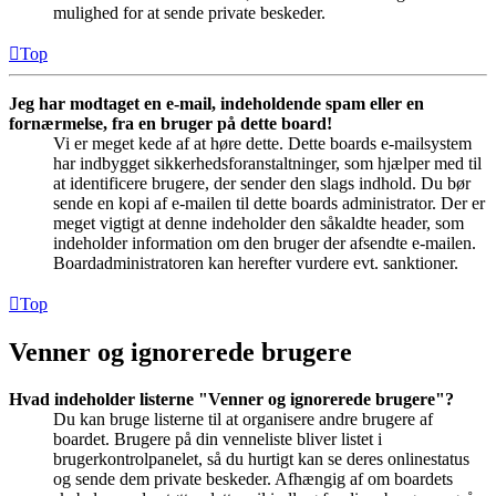
mulighed for at sende private beskeder.
Top
Jeg har modtaget en e-mail, indeholdende spam eller en
fornærmelse, fra en bruger på dette board!
Vi er meget kede af at høre dette. Dette boards e-mailsystem
har indbygget sikkerhedsforanstaltninger, som hjælper med til
at identificere brugere, der sender den slags indhold. Du bør
sende en kopi af e-mailen til dette boards administrator. Der er
meget vigtigt at denne indeholder den såkaldte header, som
indeholder information om den bruger der afsendte e-mailen.
Boardadministratoren kan herefter vurdere evt. sanktioner.
Top
Venner og ignorerede brugere
Hvad indeholder listerne "Venner og ignorerede brugere"?
Du kan bruge listerne til at organisere andre brugere af
boardet. Brugere på din venneliste bliver listet i
brugerkontrolpanelet, så du hurtigt kan se deres onlinestatus
og sende dem private beskeder. Afhængig af om boardets