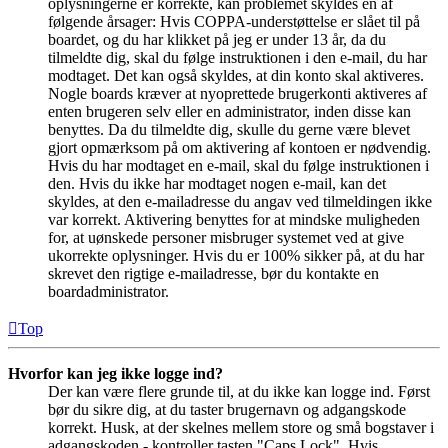
oplysningerne er korrekte, kan problemet skyldes en af
følgende årsager: Hvis COPPA-understøttelse er slået til på
boardet, og du har klikket på jeg er under 13 år, da du
tilmeldte dig, skal du følge instruktionen i den e-mail, du har
modtaget. Det kan også skyldes, at din konto skal aktiveres.
Nogle boards kræver at nyoprettede brugerkonti aktiveres af
enten brugeren selv eller en administrator, inden disse kan
benyttes. Da du tilmeldte dig, skulle du gerne være blevet
gjort opmærksom på om aktivering af kontoen er nødvendig.
Hvis du har modtaget en e-mail, skal du følge instruktionen i
den. Hvis du ikke har modtaget nogen e-mail, kan det
skyldes, at den e-mailadresse du angav ved tilmeldingen ikke
var korrekt. Aktivering benyttes for at mindske muligheden
for, at uønskede personer misbruger systemet ved at give
ukorrekte oplysninger. Hvis du er 100% sikker på, at du har
skrevet den rigtige e-mailadresse, bør du kontakte en
boardadministrator.
Top
Hvorfor kan jeg ikke logge ind?
Der kan være flere grunde til, at du ikke kan logge ind. Først
bør du sikre dig, at du taster brugernavn og adgangskode
korrekt. Husk, at der skelnes mellem store og små bogstaver i
adgangskoden - kontroller tasten "Caps Lock". Hvis