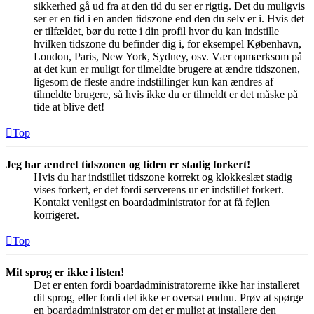
sikkerhed gå ud fra at den tid du ser er rigtig. Det du muligvis
ser er en tid i en anden tidszone end den du selv er i. Hvis det
er tilfældet, bør du rette i din profil hvor du kan indstille
hvilken tidszone du befinder dig i, for eksempel København,
London, Paris, New York, Sydney, osv. Vær opmærksom på
at det kun er muligt for tilmeldte brugere at ændre tidszonen,
ligesom de fleste andre indstillinger kun kan ændres af
tilmeldte brugere, så hvis ikke du er tilmeldt er det måske på
tide at blive det!
Top
Jeg har ændret tidszonen og tiden er stadig forkert!
Hvis du har indstillet tidszone korrekt og klokkeslæt stadig
vises forkert, er det fordi serverens ur er indstillet forkert.
Kontakt venligst en boardadministrator for at få fejlen
korrigeret.
Top
Mit sprog er ikke i listen!
Det er enten fordi boardadministratorerne ikke har installeret
dit sprog, eller fordi det ikke er oversat endnu. Prøv at spørge
en boardadministrator om det er muligt at installere den