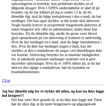
oplysningerne er korrekte, kan problemet skyldes en af
følgende årsager: Hvis COPPA-understøttelse er slået til på
boardet, og du har klikket på jeg er under 13 år, da du
tilmeldte dig, skal du følge instruktionen i den e-mail, du har
modtaget. Det kan også skyldes, at din konto skal aktiveres.
Nogle boards kræver at nyoprettede brugerkonti aktiveres af
enten brugeren selv eller en administrator, inden disse kan
benyttes. Da du tilmeldte dig, skulle du gerne være blevet
gjort opmærksom på om aktivering af kontoen er nødvendig.
Hvis du har modtaget en e-mail, skal du følge instruktionen i
den. Hvis du ikke har modtaget nogen e-mail, kan det
skyldes, at den e-mailadresse du angav ved tilmeldingen ikke
var korrekt. Aktivering benyttes for at mindske muligheden
for, at uønskede personer misbruger systemet ved at give
ukorrekte oplysninger. Hvis du er 100% sikker på, at du har
skrevet den rigtige e-mailadresse, bør du kontakte en
boardadministrator.
Top
Jeg har tilmeldt mig for et stykke tid siden, og kan nu ikke logge
ind længere?!
Der kan være flere grunde til, at du ikke kan logge ind. Først
bør du sikre dig, at du taster brugernavn og adgangskode