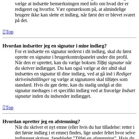
vælge at indsætte bemærkningen med info om hvad der er
redigeret og hvorfor. Vær opmærksom på, at almindelige
brugere ikke kan slette et indlæg, når først der er blevet svaret
på det.
Top
Hvordan indsætter jeg en signatur i mine indlæg?
For et indsætte en signatur nederst i dit indlæg, skal du først
oprette en signatur i brugerkontrolpanelet under din profil.
Når den er oprettet, kan du vælge boksen
Tilføj signatur
når
du skriver indlægget. Du kan også vælge at der altid skal
indsættes en signatur til dine indlæg, ved at gå ind i
Rediger
skriveindstillinger
og vælge at signaturen skal tilføjes som
standard. Hvis du gør dette, kan du stadig undgå at din
signatur medtages i et specifikt indlæg ved at fravælge
Indsæt
signatur
inden du indsender indlægget.
Top
Hvordan opretter jeg en afstemning?
Når du skriver et nyt emne (eller hvis du har tilladelse: retter i
det første indlæg i et emne) findes, lige under feltet hvor selve
indlægget skrives, fanebladet "Tilføj en afstemning". Hvis du