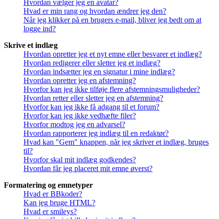
Hvordan vælger jeg en avatar?
Hvad er min rang og hvordan ændrer jeg den?
Når jeg klikker på en brugers e-mail, bliver jeg bedt om at
logge ind?
Skrive et indlæg
Hvordan opretter jeg et nyt emne eller besvarer et indlæg?
Hvordan redigerer eller sletter jeg et indlæg?
Hvordan indsætter jeg en signatur i mine indlæg?
Hvordan opretter jeg en afstemning?
Hvorfor kan jeg ikke tilføje flere afstemningsmuligheder?
Hvordan retter eller sletter jeg en afstemning?
Hvorfor kan jeg ikke få adgang til et forum?
Hvorfor kan jeg ikke vedhæfte filer?
Hvorfor modtog jeg en advarsel?
Hvordan rapporterer jeg indlæg til en redaktør?
Hvad kan "Gem" knappen, når jeg skriver et indlæg, bruges
til?
Hvorfor skal mit indlæg godkendes?
Hvordan får jeg placeret mit emne øverst?
Formatering og emnetyper
Hvad er BBkoder?
Kan jeg bruge HTML?
Hvad er smileys?