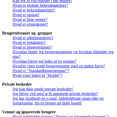
Kan jeg få vist billeder i mit indlæg?
Hvad er globale bekendtgørelser?
Hvad er bekendtgørelser?
Hvad er opslag?
Hvad er låste emner?
Hvad er emneikoner?
Brugerniveauer og -grupper
Hvad er administratorer?
Hvad er redaktører?
Hvad er brugergrupper?
Hvordan finder jeg brugergrupperne og hvordan tilmelder jeg
mig?
Hvordan bliver jeg leder af en gruppe?
Hvorfor vises nogle brugergrupper med en anden farve?
Hvad er "Standardbrugergruppe"?
Hvad viser linket til "Holdet"?
Private beskeder
Jeg kan ikke sende private beskeder!
Jeg bliver ved med at få uønskede private beskeder!
Jeg har modtaget en e-mail, indeholdende spam eller en
fornærmelse, fra en bruger på dette board!
Venner og ignorerede brugere
Hvad indeholder listerne "Venner og ignorerede brugere"?