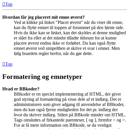
Top
Hvordan får jeg placeret mit emne øverst?
Ved at klikke på linket "Placer øverst" når du viser dit emne,
kan du flytte emnet til toppen af forummet på den første side.
Hvis du ikke kan se linket, kan det skyldes at denne mulighed
er slået fra eller at det mindst tilladte tidsrum for at kunne
placere øverst endnu ikke er forløbet. Du kan også flytte
emnet øverst ved simpelthen at skrive et svar i emnet. Men
følg boardets regler herfor, når du gør dette.
Top
Formatering og emnetyper
Hvad er BBkoder?
BBkoder er en speciel implementering af HTML, der giver
god styring af formatering på visse dele af et indlæg. Det er
administratoren som giver adgang til anvendelse af BBkoder,
men du kan også fjerne muligheden for det pr. indlæg der
hvor du skriver indlæg. Stilen på BBkode minder om HTML.
Tags omsluttes af firkantede parenteser, [ og ], fremfor < og >.
For at få mere information om BBkode, se da venligst