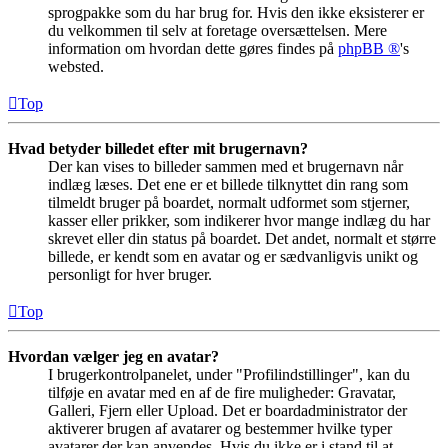
sprogpakke som du har brug for. Hvis den ikke eksisterer er
du velkommen til selv at foretage oversættelsen. Mere
information om hvordan dette gøres findes på
phpBB ®
's
websted.
Top
Hvad betyder billedet efter mit brugernavn?
Der kan vises to billeder sammen med et brugernavn når
indlæg læses. Det ene er et billede tilknyttet din rang som
tilmeldt bruger på boardet, normalt udformet som stjerner,
kasser eller prikker, som indikerer hvor mange indlæg du har
skrevet eller din status på boardet. Det andet, normalt et større
billede, er kendt som en avatar og er sædvanligvis unikt og
personligt for hver bruger.
Top
Hvordan vælger jeg en avatar?
I brugerkontrolpanelet, under "Profilindstillinger", kan du
tilføje en avatar med en af de fire muligheder: Gravatar,
Galleri, Fjern eller Upload. Det er boardadministrator der
aktiverer brugen af avatarer og bestemmer hvilke typer
avatarer der kan anvendes. Hvis du ikke er i stand til at