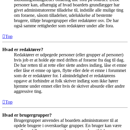
personer kan, afhængig af hvad boardets grundlægger har
givet administratorerne tilladelse til, indstille alle mulige ting
om foraene, såsom tilladelser, udelukkelse af bestemte
brugere, tilføje brugergrupper eller redaktører osv. De har
også samme rettigheder som redaktører under alle fora.
Top
Hvad er redaktører?
Redaktører er udpegede personer (eller grupper af personer)
hvis job er at holde øje med driften af foraene fra dag til dag.
De har retten til at rette eller slette andres indlæg, låse et emne
eller låse et emne op igen, flytte eller dele et emne i forummet
som de er redaktører for. I almindelighed er redaktørens
opgave at forhindre at folk skriver indlæg som ikke hører
hjemme under emnet eller hvis de skriver absurde eller andre
aggressive ting.
Top
Hvad er brugergrupper?
Brugergrupper anvendes af boardets administratorer til at
opdele brugere i overskuelige grupper. En bruger kan være