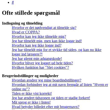
Søg
Ofte stillede spørgsmål
Indlogning og tilmelding
Hvorfor er det nødvendigt at tilmelde sig?
Hvad er COPPA?
Hvorfor kan jeg ikke tilmelde mig?
Jeg har tilmeldt mig, men kan ikke logge ind!
Hvorfor kan jeg ikke logge ind?
Jeg har tilmeldt mig for et stykke tid siden, og kan nu ikke
logge ind længere?!
Jeg har glemt min adgangskode!
Hvorfor bliver jeg logget ud hele tiden?
Hvilken funktion har "Slet cookies"?
Brugerindstillinger og muligheder
Hvordan ændrer jeg mine boardindstillinger?
Hvordan forhindrer jeg at mit navn fremgår af listen "Hvem er
online nu"?
Tiden er ikke vist korrekt!
Jeg har ændret tidszonen og tiden er stadig forkert!
Mit sprog er ikke i listen!
Hvad betyder billedet efter mit brugernavn?