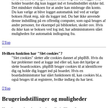
holder boardet dig kun logget ind et forudindstillet stykke tid.
Det mindsker risikoen for at andre kan misbruge din konto.
Du kan vælge at blive logget automatisk ind ved at vælge
boksen
Husk mig
, når du logger ind. Du bør ikke anvende
denne indstilling på en offentlig computer, som også bruges af
andre personer, for eksempel på biblioteker, skoler osv. Hvis
du ikke kan se boksen ved log ind, har administratoren slået
muligheden for automatisk indlogning fra.
Top
Hvilken funktion har "Slet cookies"?
"Slet cookies" sletter alle cookies dannet af phpBB. Hvis du
har problemer med at logge ind eller ud, kan det hjælpe at
slette boardcookies. phpBB bruger cookies til at identificere
dig og holde dig logget ind på boardet. Hvis en
boardadministrator har slået funktionen til, kan cookies bl.a.
også bruges til at registrere, hvilke indlæg du har læst.
Top
Brugerindstillinger og muligheder