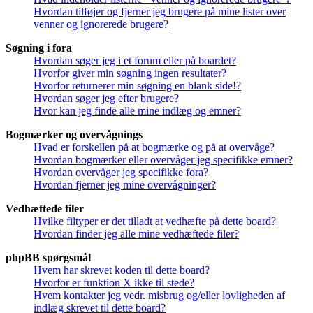
Hvordan tilføjer og fjerner jeg brugere på mine lister over
venner og ignorerede brugere?
Søgning i fora
Hvordan søger jeg i et forum eller på boardet?
Hvorfor giver min søgning ingen resultater?
Hvorfor returnerer min søgning en blank side!?
Hvordan søger jeg efter brugere?
Hvor kan jeg finde alle mine indlæg og emner?
Bogmærker og overvågnings
Hvad er forskellen på at bogmærke og på at overvåge?
Hvordan bogmærker eller overvåger jeg specifikke emner?
Hvordan overvåger jeg specifikke fora?
Hvordan fjerner jeg mine overvågninger?
Vedhæftede filer
Hvilke filtyper er det tilladt at vedhæfte på dette board?
Hvordan finder jeg alle mine vedhæftede filer?
phpBB spørgsmål
Hvem har skrevet koden til dette board?
Hvorfor er funktion X ikke til stede?
Hvem kontakter jeg vedr. misbrug og/eller lovligheden af
indlæg skrevet til dette board?