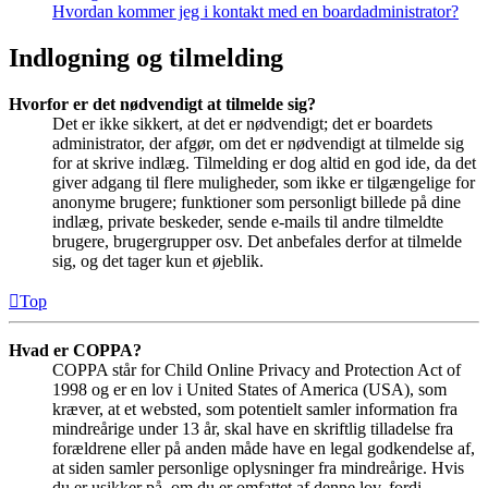
Hvordan kommer jeg i kontakt med en boardadministrator?
Indlogning og tilmelding
Hvorfor er det nødvendigt at tilmelde sig?
Det er ikke sikkert, at det er nødvendigt; det er boardets
administrator, der afgør, om det er nødvendigt at tilmelde sig
for at skrive indlæg. Tilmelding er dog altid en god ide, da det
giver adgang til flere muligheder, som ikke er tilgængelige for
anonyme brugere; funktioner som personligt billede på dine
indlæg, private beskeder, sende e-mails til andre tilmeldte
brugere, brugergrupper osv. Det anbefales derfor at tilmelde
sig, og det tager kun et øjeblik.
Top
Hvad er COPPA?
COPPA står for Child Online Privacy and Protection Act of
1998 og er en lov i United States of America (USA), som
kræver, at et websted, som potentielt samler information fra
mindreårige under 13 år, skal have en skriftlig tilladelse fra
forældrene eller på anden måde have en legal godkendelse af,
at siden samler personlige oplysninger fra mindreårige. Hvis
du er usikker på, om du er omfattet af denne lov, fordi