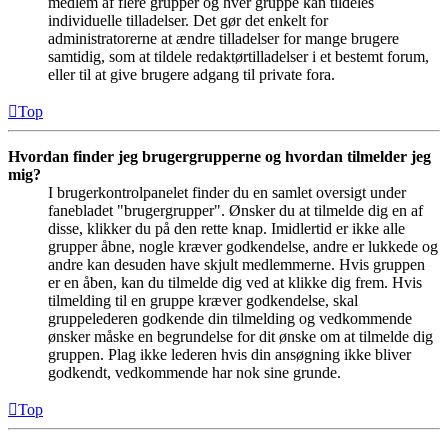
medlem af flere grupper og hver gruppe kan tildeles
individuelle tilladelser. Det gør det enkelt for
administratorerne at ændre tilladelser for mange brugere
samtidig, som at tildele redaktørtilladelser i et bestemt forum,
eller til at give brugere adgang til private fora.
Top
Hvordan finder jeg brugergrupperne og hvordan tilmelder jeg
mig?
I brugerkontrolpanelet finder du en samlet oversigt under
fanebladet "brugergrupper". Ønsker du at tilmelde dig en af
disse, klikker du på den rette knap. Imidlertid er ikke alle
grupper åbne, nogle kræver godkendelse, andre er lukkede og
andre kan desuden have skjult medlemmerne. Hvis gruppen
er en åben, kan du tilmelde dig ved at klikke dig frem. Hvis
tilmelding til en gruppe kræver godkendelse, skal
gruppelederen godkende din tilmelding og vedkommende
ønsker måske en begrundelse for dit ønske om at tilmelde dig
gruppen. Plag ikke lederen hvis din ansøgning ikke bliver
godkendt, vedkommende har nok sine grunde.
Top