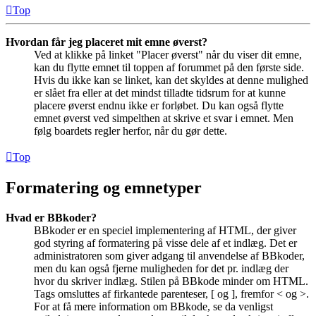
Top
Hvordan får jeg placeret mit emne øverst?
Ved at klikke på linket "Placer øverst" når du viser dit emne,
kan du flytte emnet til toppen af forummet på den første side.
Hvis du ikke kan se linket, kan det skyldes at denne mulighed
er slået fra eller at det mindst tilladte tidsrum for at kunne
placere øverst endnu ikke er forløbet. Du kan også flytte
emnet øverst ved simpelthen at skrive et svar i emnet. Men
følg boardets regler herfor, når du gør dette.
Top
Formatering og emnetyper
Hvad er BBkoder?
BBkoder er en speciel implementering af HTML, der giver
god styring af formatering på visse dele af et indlæg. Det er
administratoren som giver adgang til anvendelse af BBkoder,
men du kan også fjerne muligheden for det pr. indlæg der
hvor du skriver indlæg. Stilen på BBkode minder om HTML.
Tags omsluttes af firkantede parenteser, [ og ], fremfor < og >.
For at få mere information om BBkode, se da venligst