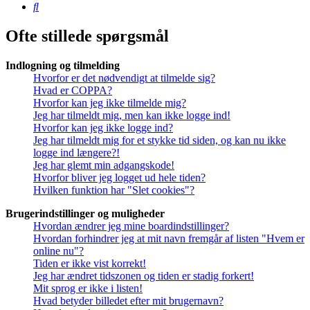
Søg
Ofte stillede spørgsmål
Indlogning og tilmelding
Hvorfor er det nødvendigt at tilmelde sig?
Hvad er COPPA?
Hvorfor kan jeg ikke tilmelde mig?
Jeg har tilmeldt mig, men kan ikke logge ind!
Hvorfor kan jeg ikke logge ind?
Jeg har tilmeldt mig for et stykke tid siden, og kan nu ikke
logge ind længere?!
Jeg har glemt min adgangskode!
Hvorfor bliver jeg logget ud hele tiden?
Hvilken funktion har "Slet cookies"?
Brugerindstillinger og muligheder
Hvordan ændrer jeg mine boardindstillinger?
Hvordan forhindrer jeg at mit navn fremgår af listen "Hvem er
online nu"?
Tiden er ikke vist korrekt!
Jeg har ændret tidszonen og tiden er stadig forkert!
Mit sprog er ikke i listen!
Hvad betyder billedet efter mit brugernavn?