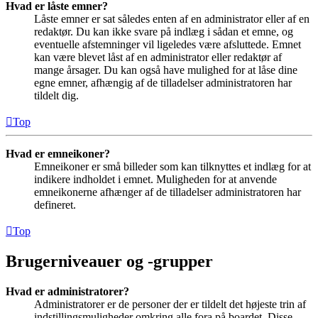
Hvad er låste emner?
Låste emner er sat således enten af en administrator eller af en
redaktør. Du kan ikke svare på indlæg i sådan et emne, og
eventuelle afstemninger vil ligeledes være afsluttede. Emnet
kan være blevet låst af en administrator eller redaktør af
mange årsager. Du kan også have mulighed for at låse dine
egne emner, afhængig af de tilladelser administratoren har
tildelt dig.
Top
Hvad er emneikoner?
Emneikoner er små billeder som kan tilknyttes et indlæg for at
indikere indholdet i emnet. Muligheden for at anvende
emneikonerne afhænger af de tilladelser administratoren har
defineret.
Top
Brugerniveauer og -grupper
Hvad er administratorer?
Administratorer er de personer der er tildelt det højeste trin af
indstillingsmuligheder omkring alle fora på boardet. Disse