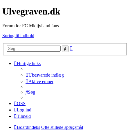
Ulvegraven.dk
Forum for FC Midtjylland fans
Spring til indhold
Avanceret
Søg
søgning
Hurtige links
Ubesvarede indlæg
Aktive emner
Søg
OSS
Log ind
Tilmeld
Boardindeks
Ofte stillede spørgsmål