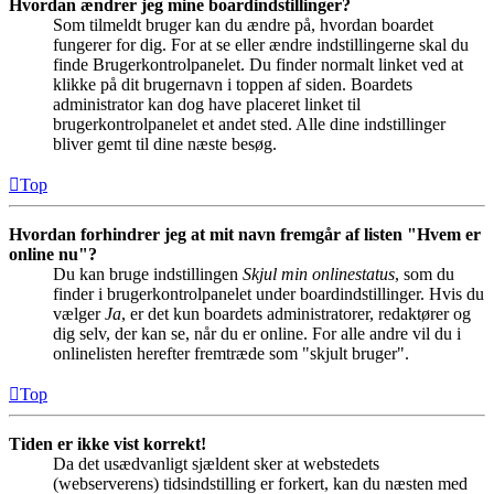
Hvordan ændrer jeg mine boardindstillinger?
Som tilmeldt bruger kan du ændre på, hvordan boardet
fungerer for dig. For at se eller ændre indstillingerne skal du
finde Brugerkontrolpanelet. Du finder normalt linket ved at
klikke på dit brugernavn i toppen af siden. Boardets
administrator kan dog have placeret linket til
brugerkontrolpanelet et andet sted. Alle dine indstillinger
bliver gemt til dine næste besøg.
Top
Hvordan forhindrer jeg at mit navn fremgår af listen "Hvem er
online nu"?
Du kan bruge indstillingen
Skjul min onlinestatus
, som du
finder i brugerkontrolpanelet under boardindstillinger. Hvis du
vælger
Ja
, er det kun boardets administratorer, redaktører og
dig selv, der kan se, når du er online. For alle andre vil du i
onlinelisten herefter fremtræde som "skjult bruger".
Top
Tiden er ikke vist korrekt!
Da det usædvanligt sjældent sker at webstedets
(webserverens) tidsindstilling er forkert, kan du næsten med