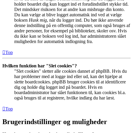
holder boardet dig kun logget ind et forudindstillet stykke tid.
Det mindsker risikoen for at andre kan misbruge din konto.
Du kan vælge at blive logget automatisk ind ved at vælge
boksen
Husk mig
, når du logger ind. Du bør ikke anvende
denne indstilling på en offentlig computer, som også bruges af
andre personer, for eksempel på biblioteker, skoler osv. Hvis
du ikke kan se boksen ved log ind, har administratoren slået
muligheden for automatisk indlogning fra.
Top
Hvilken funktion har "Slet cookies"?
"Slet cookies" sletter alle cookies dannet af phpBB. Hvis du
har problemer med at logge ind eller ud, kan det hjælpe at
slette boardcookies. phpBB bruger cookies til at identificere
dig og holde dig logget ind på boardet. Hvis en
boardadministrator har slået funktionen til, kan cookies bl.a.
også bruges til at registrere, hvilke indlæg du har læst.
Top
Brugerindstillinger og muligheder