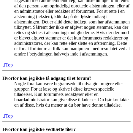
Ligesom med andre emneindlæg, kan afstemninger kun rettes
af den person som oprindeligt oprettede afstemningen, eller af
en administrator eller redaktør af forummet. For at rette i en
afstemning (teksten), klik da på det første indlæg i
afstemningen. Det er altid dette indlæg, som har afstemningen
tilknyttet. Såfremt der ikke er afgivet nogen stemmer, kan der
rettes og slettes i afstemningsmulighederne. Hvis der derimod
er blevet afgivet stemmer er det kun forummets redaktører og
administratorer, der kan rette eller slette en afstemning. Dette
er for at forhindre at folk kan manipulere med resultatet ved at
ændre i betydningen halvvejs inde i afstemningen.
Top
Hvorfor kan jeg ikke få adgang til et forum?
Nogle fora kan være begrænsede til udvalgte brugere eller
grupper. For at læse og skrive i disse kræves specielle
tilladelser. Kun forummets redaktører eller en
boardadministrator kan give disse tilladelser. Du bør kontakte
en af disse, hvis du mener at du bør have denne tilladelse.
Top
Hvorfor kan jeg ikke vedhæfte filer?