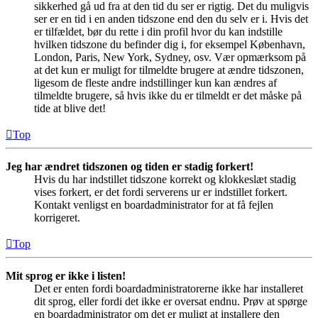
sikkerhed gå ud fra at den tid du ser er rigtig. Det du muligvis
ser er en tid i en anden tidszone end den du selv er i. Hvis det
er tilfældet, bør du rette i din profil hvor du kan indstille
hvilken tidszone du befinder dig i, for eksempel København,
London, Paris, New York, Sydney, osv. Vær opmærksom på
at det kun er muligt for tilmeldte brugere at ændre tidszonen,
ligesom de fleste andre indstillinger kun kan ændres af
tilmeldte brugere, så hvis ikke du er tilmeldt er det måske på
tide at blive det!
Top
Jeg har ændret tidszonen og tiden er stadig forkert!
Hvis du har indstillet tidszone korrekt og klokkeslæt stadig
vises forkert, er det fordi serverens ur er indstillet forkert.
Kontakt venligst en boardadministrator for at få fejlen
korrigeret.
Top
Mit sprog er ikke i listen!
Det er enten fordi boardadministratorerne ikke har installeret
dit sprog, eller fordi det ikke er oversat endnu. Prøv at spørge
en boardadministrator om det er muligt at installere den