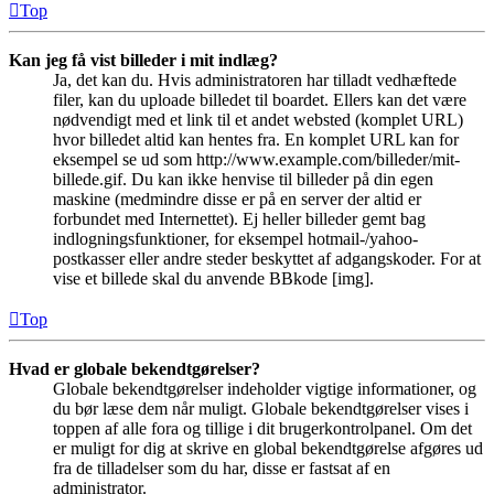
Top
Kan jeg få vist billeder i mit indlæg?
Ja, det kan du. Hvis administratoren har tilladt vedhæftede
filer, kan du uploade billedet til boardet. Ellers kan det være
nødvendigt med et link til et andet websted (komplet URL)
hvor billedet altid kan hentes fra. En komplet URL kan for
eksempel se ud som http://www.example.com/billeder/mit-
billede.gif. Du kan ikke henvise til billeder på din egen
maskine (medmindre disse er på en server der altid er
forbundet med Internettet). Ej heller billeder gemt bag
indlogningsfunktioner, for eksempel hotmail-/yahoo-
postkasser eller andre steder beskyttet af adgangskoder. For at
vise et billede skal du anvende BBkode [img].
Top
Hvad er globale bekendtgørelser?
Globale bekendtgørelser indeholder vigtige informationer, og
du bør læse dem når muligt. Globale bekendtgørelser vises i
toppen af alle fora og tillige i dit brugerkontrolpanel. Om det
er muligt for dig at skrive en global bekendtgørelse afgøres ud
fra de tilladelser som du har, disse er fastsat af en
administrator.