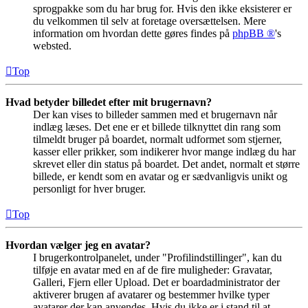
sprogpakke som du har brug for. Hvis den ikke eksisterer er
du velkommen til selv at foretage oversættelsen. Mere
information om hvordan dette gøres findes på
phpBB ®
's
websted.
Top
Hvad betyder billedet efter mit brugernavn?
Der kan vises to billeder sammen med et brugernavn når
indlæg læses. Det ene er et billede tilknyttet din rang som
tilmeldt bruger på boardet, normalt udformet som stjerner,
kasser eller prikker, som indikerer hvor mange indlæg du har
skrevet eller din status på boardet. Det andet, normalt et større
billede, er kendt som en avatar og er sædvanligvis unikt og
personligt for hver bruger.
Top
Hvordan vælger jeg en avatar?
I brugerkontrolpanelet, under "Profilindstillinger", kan du
tilføje en avatar med en af de fire muligheder: Gravatar,
Galleri, Fjern eller Upload. Det er boardadministrator der
aktiverer brugen af avatarer og bestemmer hvilke typer
avatarer der kan anvendes. Hvis du ikke er i stand til at