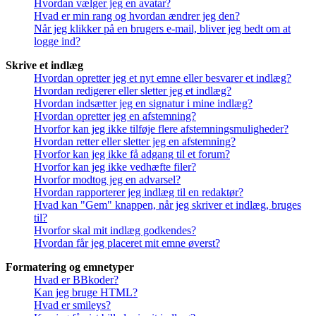
Hvordan vælger jeg en avatar?
Hvad er min rang og hvordan ændrer jeg den?
Når jeg klikker på en brugers e-mail, bliver jeg bedt om at
logge ind?
Skrive et indlæg
Hvordan opretter jeg et nyt emne eller besvarer et indlæg?
Hvordan redigerer eller sletter jeg et indlæg?
Hvordan indsætter jeg en signatur i mine indlæg?
Hvordan opretter jeg en afstemning?
Hvorfor kan jeg ikke tilføje flere afstemningsmuligheder?
Hvordan retter eller sletter jeg en afstemning?
Hvorfor kan jeg ikke få adgang til et forum?
Hvorfor kan jeg ikke vedhæfte filer?
Hvorfor modtog jeg en advarsel?
Hvordan rapporterer jeg indlæg til en redaktør?
Hvad kan "Gem" knappen, når jeg skriver et indlæg, bruges
til?
Hvorfor skal mit indlæg godkendes?
Hvordan får jeg placeret mit emne øverst?
Formatering og emnetyper
Hvad er BBkoder?
Kan jeg bruge HTML?
Hvad er smileys?