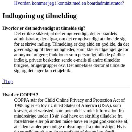
Hvordan kommer jeg i kontakt med en boardadministrator?
Indlogning og tilmelding
Hvorfor er det nødvendigt at tilmelde sig?
Det er ikke sikkert, at det er nødvendigt; det er boardets
administrator, der afgør, om det er nødvendigt at tilmelde sig
for at skrive indlæg. Tilmelding er dog altid en god ide, da det
giver adgang til flere muligheder, som ikke er tilgængelige for
anonyme brugere; funktioner som personligt billede på dine
indlæg, private beskeder, sende e-mails til andre tilmeldte
brugere, brugergrupper osv. Det anbefales derfor at tilmelde
sig, og det tager kun et øjeblik.
Top
Hvad er COPPA?
COPPA står for Child Online Privacy and Protection Act of
1998 og er en lov i United States of America (USA), som
kræver, at et websted, som potentielt samler information fra
mindreårige under 13 år, skal have en skriftlig tilladelse fra
forældrene eller på anden måde have en legal godkendelse af,
at siden samler personlige oplysninger fra mindreårige. Hvis
du er usikker på, om du er omfattet af denne lov, fordi