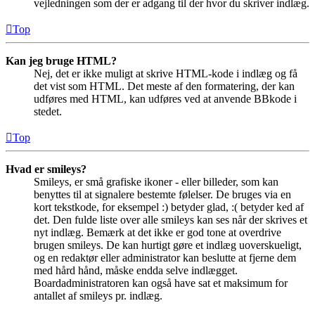
vejledningen som der er adgang til der hvor du skriver indlæg.
Top
Kan jeg bruge HTML?
Nej, det er ikke muligt at skrive HTML-kode i indlæg og få
det vist som HTML. Det meste af den formatering, der kan
udføres med HTML, kan udføres ved at anvende BBkode i
stedet.
Top
Hvad er smileys?
Smileys, er små grafiske ikoner - eller billeder, som kan
benyttes til at signalere bestemte følelser. De bruges via en
kort tekstkode, for eksempel :) betyder glad, :( betyder ked af
det. Den fulde liste over alle smileys kan ses når der skrives et
nyt indlæg. Bemærk at det ikke er god tone at overdrive
brugen smileys. De kan hurtigt gøre et indlæg uoverskueligt,
og en redaktør eller administrator kan beslutte at fjerne dem
med hård hånd, måske endda selve indlægget.
Boardadministratoren kan også have sat et maksimum for
antallet af smileys pr. indlæg.