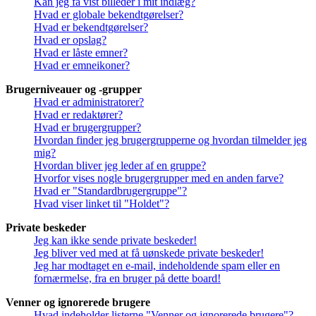
Kan jeg få vist billeder i mit indlæg?
Hvad er globale bekendtgørelser?
Hvad er bekendtgørelser?
Hvad er opslag?
Hvad er låste emner?
Hvad er emneikoner?
Brugerniveauer og -grupper
Hvad er administratorer?
Hvad er redaktører?
Hvad er brugergrupper?
Hvordan finder jeg brugergrupperne og hvordan tilmelder jeg
mig?
Hvordan bliver jeg leder af en gruppe?
Hvorfor vises nogle brugergrupper med en anden farve?
Hvad er "Standardbrugergruppe"?
Hvad viser linket til "Holdet"?
Private beskeder
Jeg kan ikke sende private beskeder!
Jeg bliver ved med at få uønskede private beskeder!
Jeg har modtaget en e-mail, indeholdende spam eller en
fornærmelse, fra en bruger på dette board!
Venner og ignorerede brugere
Hvad indeholder listerne "Venner og ignorerede brugere"?