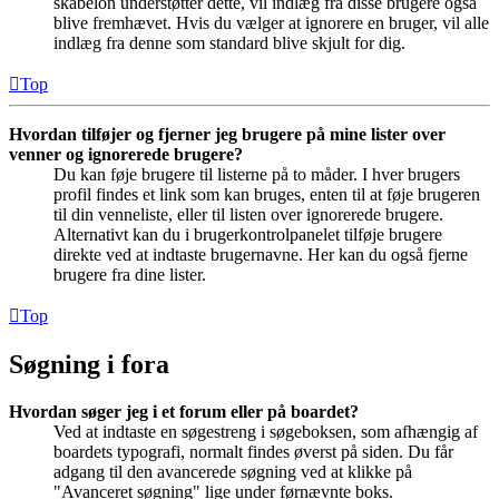
skabelon understøtter dette, vil indlæg fra disse brugere også
blive fremhævet. Hvis du vælger at ignorere en bruger, vil alle
indlæg fra denne som standard blive skjult for dig.
Top
Hvordan tilføjer og fjerner jeg brugere på mine lister over
venner og ignorerede brugere?
Du kan føje brugere til listerne på to måder. I hver brugers
profil findes et link som kan bruges, enten til at føje brugeren
til din venneliste, eller til listen over ignorerede brugere.
Alternativt kan du i brugerkontrolpanelet tilføje brugere
direkte ved at indtaste brugernavne. Her kan du også fjerne
brugere fra dine lister.
Top
Søgning i fora
Hvordan søger jeg i et forum eller på boardet?
Ved at indtaste en søgestreng i søgeboksen, som afhængig af
boardets typografi, normalt findes øverst på siden. Du får
adgang til den avancerede søgning ved at klikke på
"Avanceret søgning" lige under førnævnte boks.