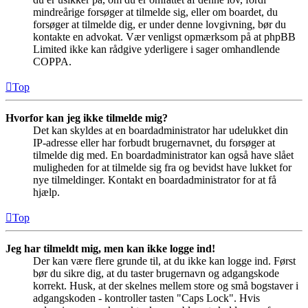
mindreårige forsøger at tilmelde sig, eller om boardet, du
forsøger at tilmelde dig, er under denne lovgivning, bør du
kontakte en advokat. Vær venligst opmærksom på at phpBB
Limited ikke kan rådgive yderligere i sager omhandlende
COPPA.
Top
Hvorfor kan jeg ikke tilmelde mig?
Det kan skyldes at en boardadministrator har udelukket din
IP-adresse eller har forbudt brugernavnet, du forsøger at
tilmelde dig med. En boardadministrator kan også have slået
muligheden for at tilmelde sig fra og bevidst have lukket for
nye tilmeldinger. Kontakt en boardadministrator for at få
hjælp.
Top
Jeg har tilmeldt mig, men kan ikke logge ind!
Der kan være flere grunde til, at du ikke kan logge ind. Først
bør du sikre dig, at du taster brugernavn og adgangskode
korrekt. Husk, at der skelnes mellem store og små bogstaver i
adgangskoden - kontroller tasten "Caps Lock". Hvis