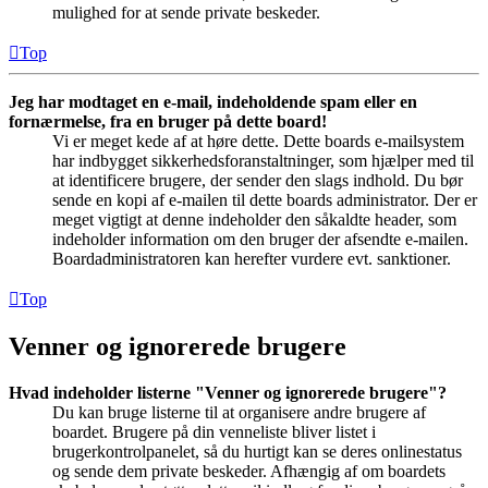
mulighed for at sende private beskeder.
Top
Jeg har modtaget en e-mail, indeholdende spam eller en
fornærmelse, fra en bruger på dette board!
Vi er meget kede af at høre dette. Dette boards e-mailsystem
har indbygget sikkerhedsforanstaltninger, som hjælper med til
at identificere brugere, der sender den slags indhold. Du bør
sende en kopi af e-mailen til dette boards administrator. Der er
meget vigtigt at denne indeholder den såkaldte header, som
indeholder information om den bruger der afsendte e-mailen.
Boardadministratoren kan herefter vurdere evt. sanktioner.
Top
Venner og ignorerede brugere
Hvad indeholder listerne "Venner og ignorerede brugere"?
Du kan bruge listerne til at organisere andre brugere af
boardet. Brugere på din venneliste bliver listet i
brugerkontrolpanelet, så du hurtigt kan se deres onlinestatus
og sende dem private beskeder. Afhængig af om boardets