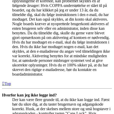
oplysningerne er korrekte, kan problemet skyldes en af
følgende årsager: Hvis COPPA-understøttelse er slået til på
boardet, og du har klikket på jeg er under 13 år, da du
tilmeldte dig, skal du følge instruktionen i den e-mail, du har
modtaget. Det kan også skyldes, at din konto skal aktiveres.
Nogle boards kræver at nyoprettede brugerkonti aktiveres af
enten brugeren selv eller en administrator, inden disse kan
benyttes. Da du tilmeldte dig, skulle du gerne være blevet
gjort opmærksom på om aktivering af kontoen er nødvendig.
Hvis du har modtaget en e-mail, skal du følge instruktionen i
den. Hvis du ikke har modtaget nogen e-mail, kan det
skyldes, at den e-mailadresse du angav ved tilmeldingen ikke
var korrekt. Aktivering benyttes for at mindske muligheden
for, at uønskede personer misbruger systemet ved at give
ukorrekte oplysninger. Hvis du er 100% sikker på, at du har
skrevet den rigtige e-mailadresse, bør du kontakte en
boardadministrator.
Top
Hvorfor kan jeg ikke logge ind?
Der kan være flere grunde til, at du ikke kan logge ind. Først
bør du sikre dig, at du taster brugernavn og adgangskode
korrekt. Husk, at der skelnes mellem store og små bogstaver i
adgangskoden - kontroller tasten "Caps Lock". Hvis