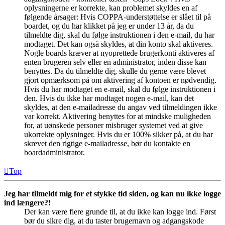
oplysningerne er korrekte, kan problemet skyldes en af
følgende årsager: Hvis COPPA-understøttelse er slået til på
boardet, og du har klikket på jeg er under 13 år, da du
tilmeldte dig, skal du følge instruktionen i den e-mail, du har
modtaget. Det kan også skyldes, at din konto skal aktiveres.
Nogle boards kræver at nyoprettede brugerkonti aktiveres af
enten brugeren selv eller en administrator, inden disse kan
benyttes. Da du tilmeldte dig, skulle du gerne være blevet
gjort opmærksom på om aktivering af kontoen er nødvendig.
Hvis du har modtaget en e-mail, skal du følge instruktionen i
den. Hvis du ikke har modtaget nogen e-mail, kan det
skyldes, at den e-mailadresse du angav ved tilmeldingen ikke
var korrekt. Aktivering benyttes for at mindske muligheden
for, at uønskede personer misbruger systemet ved at give
ukorrekte oplysninger. Hvis du er 100% sikker på, at du har
skrevet den rigtige e-mailadresse, bør du kontakte en
boardadministrator.
Top
Jeg har tilmeldt mig for et stykke tid siden, og kan nu ikke logge
ind længere?!
Der kan være flere grunde til, at du ikke kan logge ind. Først
bør du sikre dig, at du taster brugernavn og adgangskode