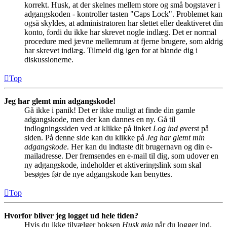
korrekt. Husk, at der skelnes mellem store og små bogstaver i
adgangskoden - kontroller tasten "Caps Lock". Problemet kan
også skyldes, at administratoren har slettet eller deaktiveret din
konto, fordi du ikke har skrevet nogle indlæg. Det er normal
procedure med jævne mellemrum at fjerne brugere, som aldrig
har skrevet indlæg. Tilmeld dig igen for at blande dig i
diskussionerne.
Top
Jeg har glemt min adgangskode!
Gå ikke i panik! Det er ikke muligt at finde din gamle
adgangskode, men der kan dannes en ny. Gå til
indlogningssiden ved at klikke på linket
Log ind
øverst på
siden. På denne side kan du klikke på
Jeg har glemt min
adgangskode
. Her kan du indtaste dit brugernavn og din e-
mailadresse. Der fremsendes en e-mail til dig, som udover en
ny adgangskode, indeholder et aktiveringslink som skal
besøges før de nye adgangskode kan benyttes.
Top
Hvorfor bliver jeg logget ud hele tiden?
Hvis du ikke tilvælger boksen
Husk mig
når du logger ind,