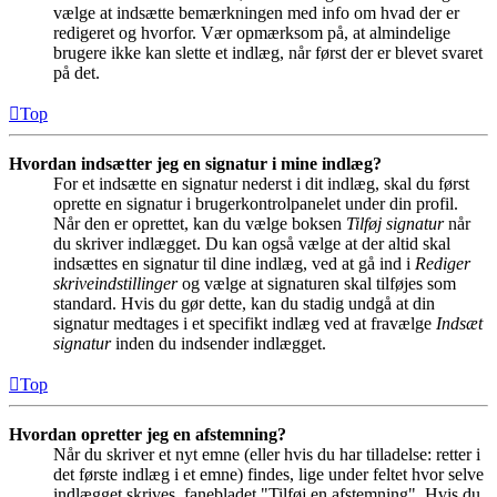
vælge at indsætte bemærkningen med info om hvad der er
redigeret og hvorfor. Vær opmærksom på, at almindelige
brugere ikke kan slette et indlæg, når først der er blevet svaret
på det.
Top
Hvordan indsætter jeg en signatur i mine indlæg?
For et indsætte en signatur nederst i dit indlæg, skal du først
oprette en signatur i brugerkontrolpanelet under din profil.
Når den er oprettet, kan du vælge boksen
Tilføj signatur
når
du skriver indlægget. Du kan også vælge at der altid skal
indsættes en signatur til dine indlæg, ved at gå ind i
Rediger
skriveindstillinger
og vælge at signaturen skal tilføjes som
standard. Hvis du gør dette, kan du stadig undgå at din
signatur medtages i et specifikt indlæg ved at fravælge
Indsæt
signatur
inden du indsender indlægget.
Top
Hvordan opretter jeg en afstemning?
Når du skriver et nyt emne (eller hvis du har tilladelse: retter i
det første indlæg i et emne) findes, lige under feltet hvor selve
indlægget skrives, fanebladet "Tilføj en afstemning". Hvis du