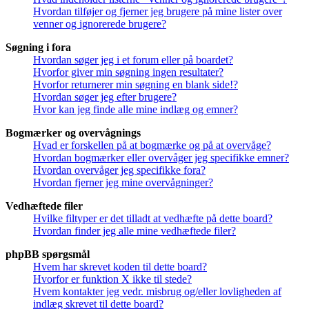
Hvordan tilføjer og fjerner jeg brugere på mine lister over
venner og ignorerede brugere?
Søgning i fora
Hvordan søger jeg i et forum eller på boardet?
Hvorfor giver min søgning ingen resultater?
Hvorfor returnerer min søgning en blank side!?
Hvordan søger jeg efter brugere?
Hvor kan jeg finde alle mine indlæg og emner?
Bogmærker og overvågnings
Hvad er forskellen på at bogmærke og på at overvåge?
Hvordan bogmærker eller overvåger jeg specifikke emner?
Hvordan overvåger jeg specifikke fora?
Hvordan fjerner jeg mine overvågninger?
Vedhæftede filer
Hvilke filtyper er det tilladt at vedhæfte på dette board?
Hvordan finder jeg alle mine vedhæftede filer?
phpBB spørgsmål
Hvem har skrevet koden til dette board?
Hvorfor er funktion X ikke til stede?
Hvem kontakter jeg vedr. misbrug og/eller lovligheden af
indlæg skrevet til dette board?