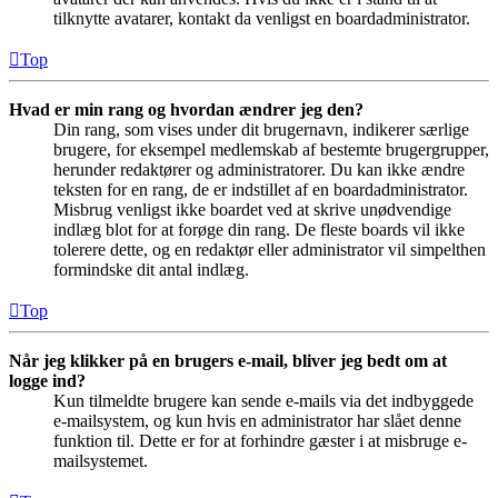
tilknytte avatarer, kontakt da venligst en boardadministrator.
Top
Hvad er min rang og hvordan ændrer jeg den?
Din rang, som vises under dit brugernavn, indikerer særlige
brugere, for eksempel medlemskab af bestemte brugergrupper,
herunder redaktører og administratorer. Du kan ikke ændre
teksten for en rang, de er indstillet af en boardadministrator.
Misbrug venligst ikke boardet ved at skrive unødvendige
indlæg blot for at forøge din rang. De fleste boards vil ikke
tolerere dette, og en redaktør eller administrator vil simpelthen
formindske dit antal indlæg.
Top
Når jeg klikker på en brugers e-mail, bliver jeg bedt om at
logge ind?
Kun tilmeldte brugere kan sende e-mails via det indbyggede
e-mailsystem, og kun hvis en administrator har slået denne
funktion til. Dette er for at forhindre gæster i at misbruge e-
mailsystemet.