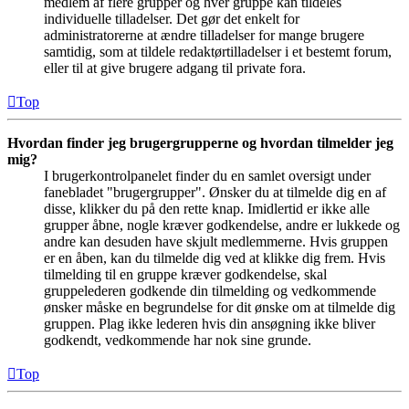
medlem af flere grupper og hver gruppe kan tildeles
individuelle tilladelser. Det gør det enkelt for
administratorerne at ændre tilladelser for mange brugere
samtidig, som at tildele redaktørtilladelser i et bestemt forum,
eller til at give brugere adgang til private fora.
Top
Hvordan finder jeg brugergrupperne og hvordan tilmelder jeg
mig?
I brugerkontrolpanelet finder du en samlet oversigt under
fanebladet "brugergrupper". Ønsker du at tilmelde dig en af
disse, klikker du på den rette knap. Imidlertid er ikke alle
grupper åbne, nogle kræver godkendelse, andre er lukkede og
andre kan desuden have skjult medlemmerne. Hvis gruppen
er en åben, kan du tilmelde dig ved at klikke dig frem. Hvis
tilmelding til en gruppe kræver godkendelse, skal
gruppelederen godkende din tilmelding og vedkommende
ønsker måske en begrundelse for dit ønske om at tilmelde dig
gruppen. Plag ikke lederen hvis din ansøgning ikke bliver
godkendt, vedkommende har nok sine grunde.
Top