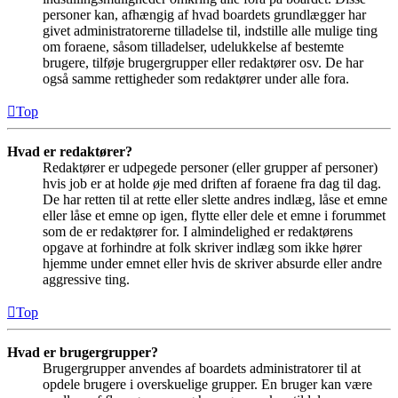
personer kan, afhængig af hvad boardets grundlægger har
givet administratorerne tilladelse til, indstille alle mulige ting
om foraene, såsom tilladelser, udelukkelse af bestemte
brugere, tilføje brugergrupper eller redaktører osv. De har
også samme rettigheder som redaktører under alle fora.
Top
Hvad er redaktører?
Redaktører er udpegede personer (eller grupper af personer)
hvis job er at holde øje med driften af foraene fra dag til dag.
De har retten til at rette eller slette andres indlæg, låse et emne
eller låse et emne op igen, flytte eller dele et emne i forummet
som de er redaktører for. I almindelighed er redaktørens
opgave at forhindre at folk skriver indlæg som ikke hører
hjemme under emnet eller hvis de skriver absurde eller andre
aggressive ting.
Top
Hvad er brugergrupper?
Brugergrupper anvendes af boardets administratorer til at
opdele brugere i overskuelige grupper. En bruger kan være