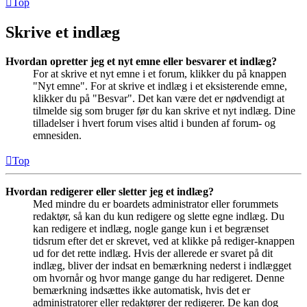
Top
Skrive et indlæg
Hvordan opretter jeg et nyt emne eller besvarer et indlæg?
For at skrive et nyt emne i et forum, klikker du på knappen
"Nyt emne". For at skrive et indlæg i et eksisterende emne,
klikker du på "Besvar". Det kan være det er nødvendigt at
tilmelde sig som bruger før du kan skrive et nyt indlæg. Dine
tilladelser i hvert forum vises altid i bunden af forum- og
emnesiden.
Top
Hvordan redigerer eller sletter jeg et indlæg?
Med mindre du er boardets administrator eller forummets
redaktør, så kan du kun redigere og slette egne indlæg. Du
kan redigere et indlæg, nogle gange kun i et begrænset
tidsrum efter det er skrevet, ved at klikke på rediger-knappen
ud for det rette indlæg. Hvis der allerede er svaret på dit
indlæg, bliver der indsat en bemærkning nederst i indlægget
om hvornår og hvor mange gange du har redigeret. Denne
bemærkning indsættes ikke automatisk, hvis det er
administratorer eller redaktører der redigerer. De kan dog